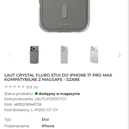
o
l
o
r
u
M
a
c
B
o
o
k
N
e
LAUT CRYSTAL FLURO ETUI DO IPHONE 17 PRO MAX
KOMPATYBILNE Z MAGSAFE - SZARE
o
C
0.0
(
0
)
y
Status produktu:
dostępny w magazynie
t
Kod producenta: LAUTLIP25DCFGY
r
EAN: 4895206946728
u
Kod dostawcy: L-IP25D-CF-GY
s
o
Typ
Etui
w
Przeznaczenie
iPhone
o