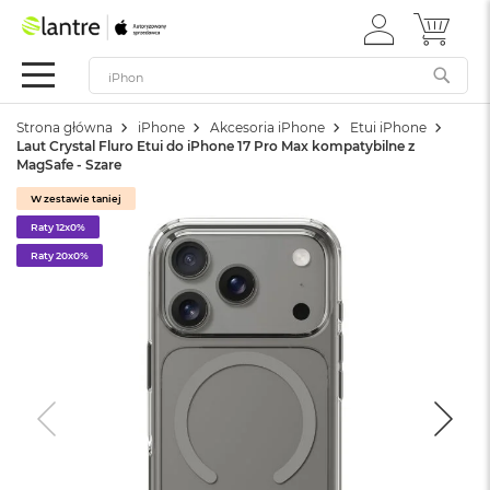
ZALOGUJ
MÓJ 
Apple
SIĘ
Festiwal
Mac
Strona główna
iPhone
Akcesoria iPhone
Etui iPhone
M
Laut Crystal Fluro Etui do iPhone 17 Pro Max kompatybilne z
a
MagSafe - Szare
c
B
W zestawie taniej
o
Raty 12x0%
o
k
Raty 20x0%
N
e
o
W
e
d
ł
u
g
k