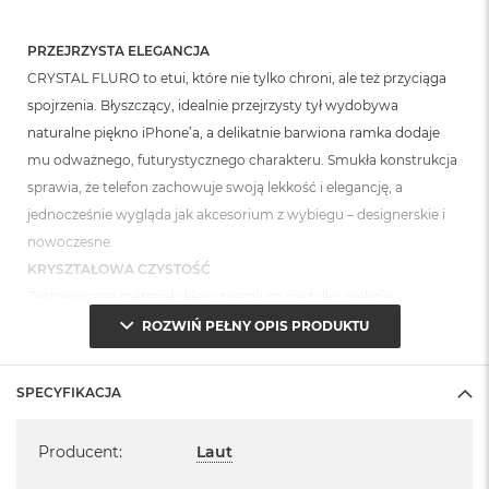
n
o
ś
PRZEJRZYSTA ELEGANCJA
c
CRYSTAL FLURO to etui, które nie tylko chroni, ale też przyciąga
i
d
spojrzenia. Błyszczący, idealnie przejrzysty tył wydobywa
y
naturalne piękno iPhone’a, a delikatnie barwiona ramka dodaje
s
mu odważnego, futurystycznego charakteru. Smukła konstrukcja
k
u
sprawia, że telefon zachowuje swoją lekkość i elegancję, a
jednocześnie wygląda jak akcesorium z wybiegu – designerskie i
M
nowoczesne.
a
c
KRYSZTAŁOWA CZYSTOŚĆ
B
Zastosowane materiały klasy premium nie tylko pięknie
o
o
eksponują telefon, ale też zachowują swoją świeżość. Powłoka
ROZWIŃ PEŁNY OPIS PRODUKTU
k
odporna na żółknięcie gwarantuje, że etui pozostanie krystalicznie
N
czyste nawet po wielu miesiącach intensywnego używania. To
e
SPECYFIKACJA
o
wybór dla tych, którzy chcą, by ich iPhone wyglądał zawsze tak,
2
Specyfikacja
jak w dniu zakupu.
5
Producent
:
Laut
6
OCHRONA Z TECHNOLOGIĄ IMPKT
G
Wnętrze etui zostało wzmocnione innowacyjną technologią