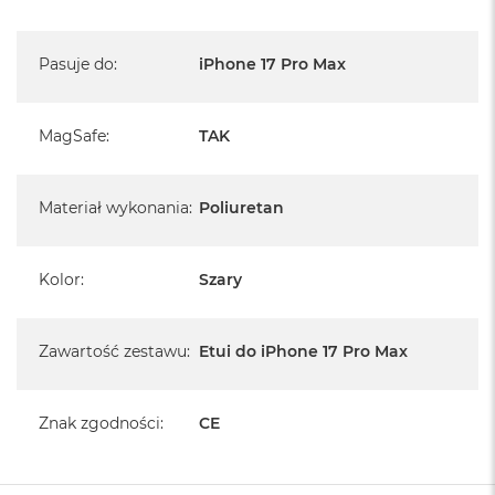
A
i
r
Pasuje do
:
iPhone 17 Pro Max
M
a
MagSafe
:
TAK
c
B
o
o
Materiał wykonania
:
Poliuretan
k
A
i
r
Kolor
:
Szary
M
5
Zawartość zestawu
:
Etui do iPhone 17 Pro Max
M
a
c
B
Znak zgodności
:
CE
o
o
k