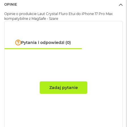
A
OPINIE
i
r
Opinie o produkcie Laut Crystal Fluro Etui do iPhone 17 Pro Max
M
kompatybilne z MagSafe - Szare
4
M
a
Pytania i odpowiedzi (0)
c
B
o
o
k
A
i
r
M
Zadaj pytanie
3
M
a
c
B
o
o