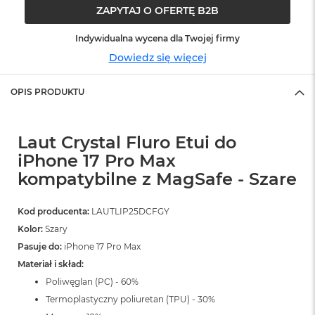
ó
ZAPYTAJ O OFERTĘ B2B
ż
Indywidualna wycena dla Twojej firmy
M
Dowiedz się więcej
a
c
B
OPIS PRODUKTU
o
o
k
N
Laut Crystal Fluro Etui do
e
iPhone 17 Pro Max
o
kompatybilne z MagSafe - Szare
I
n
d
Kod producenta:
LAUTLIP25DCFGY
y
g
Kolor:
Szary
o
Pasuje do:
iPhone 17 Pro Max
Materiał i skład:
M
a
Poliwęglan (PC) - 60%
c
Termoplastyczny poliuretan (TPU) - 30%
B