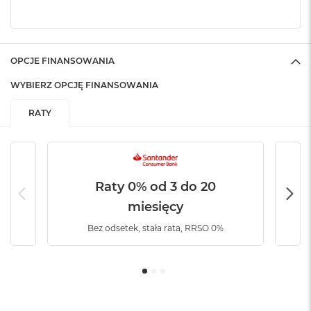
k
A
i
r
M
OPCJE FINANSOWANIA
2
WYBIERZ OPCJĘ FINANSOWANIA
M
a
RATY
c
B
o
o
k
A
Raty 0% od 3 do 20
i
miesięcy
r
1
Bez odsetek, stała rata, RRSO 0%
3
M
a
c
B
o