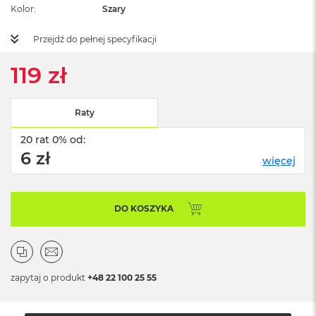
ż
Kolor
Szary
ó
ł
Przejdź do pełnej specyfikacji
t
y
119 zł
M
a
c
Raty
B
o
20 rat 0% od:
o
6 zł
k
więcej
N
e
o
DO KOSZYKA
S
u
b
t
e
l
zapytaj o produkt
+48 22 100 25 55
n
y
R