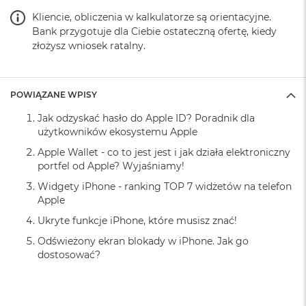
o
Kliencie, obliczenia w kalkulatorze są orientacyjne.
k
Bank przygotuje dla Ciebie ostateczną ofertę, kiedy
A
złożysz wniosek ratalny.
i
r
1
5
POWIĄZANE WPISY
W
Jak odzyskać hasło do Apple ID? Poradnik dla
e
użytkowników ekosystemu Apple
d
ł
Apple Wallet - co to jest jest i jak działa elektroniczny
u
portfel od Apple? Wyjaśniamy!
g
k
Widgety iPhone - ranking TOP 7 widżetów na telefon
o
Apple
l
Ukryte funkcje iPhone, które musisz znać!
o
r
Odświeżony ekran blokady w iPhone. Jak go
u
dostosować?
M
a
c