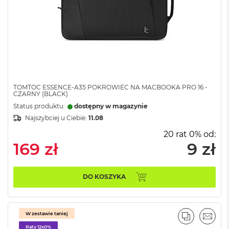
A
i
r
M
4
M
a
c
B
TOMTOC ESSENCE-A35 POKROWIEC NA MACBOOKA PRO 16 -
CZARNY (BLACK)
o
o
Status produktu:
dostępny w magazynie
k
Najszybciej u Ciebie:
11.08
A
i
20 rat 0% od:
r
169 zł
9 zł
M
3
DO KOSZYKA
M
a
c
B
W zestawie taniej
o
PORÓWNA
EMAI
o
Raty 12x0%