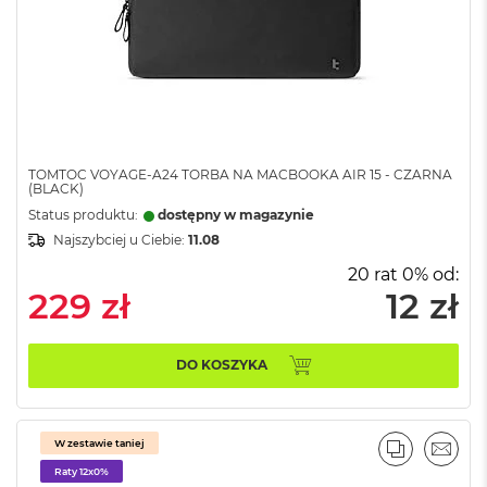
M
a
c
B
o
o
k
A
i
TOMTOC VOYAGE-A24 TORBA NA MACBOOKA AIR 15 - CZARNA
(BLACK)
r
2
Status produktu:
dostępny w magazynie
4
Najszybciej u Ciebie:
11.08
G
B
20 rat 0% od:
R
229 zł
12 zł
A
M
DO KOSZYKA
M
a
c
B
W zestawie taniej
o
PORÓWNA
EMAI
o
Raty 12x0%