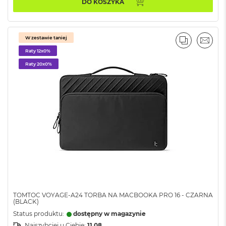
r
DO KOSZYKA
e
b
r
n
W zestawie taniej
PORÓWNA
EMAI
y
Raty 12x0%
M
Raty 20x0%
a
c
B
o
o
k
A
i
r
Z
ł
o
t
y
TOMTOC VOYAGE-A24 TORBA NA MACBOOKA PRO 16 - CZARNA
(BLACK)
W
Status produktu:
dostępny w magazynie
e
Najszybciej u Ciebie:
11.08