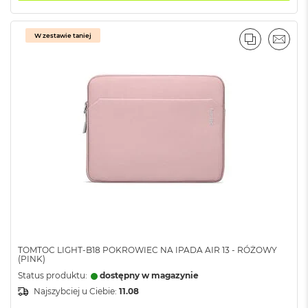
G
B
R
W zestawie taniej
A
PORÓWNA
EMAI
M
M
a
c
B
o
o
k
P
r
o
3
2
G
B
TOMTOC LIGHT-B18 POKROWIEC NA IPADA AIR 13 - RÓŻOWY
R
(PINK)
A
Status produktu:
dostępny w magazynie
M
Najszybciej u Ciebie:
11.08
M