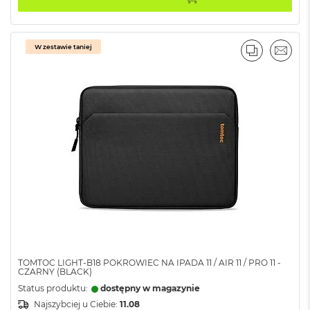
ż
ó
ł
t
W zestawie taniej
PORÓWNA
EMAI
y
M
a
c
B
o
o
k
N
e
o
S
u
b
t
e
TOMTOC LIGHT-B18 POKROWIEC NA IPADA 11 / AIR 11 / PRO 11 -
l
CZARNY (BLACK)
n
Status produktu:
dostępny w magazynie
y
Najszybciej u Ciebie:
11.08
R