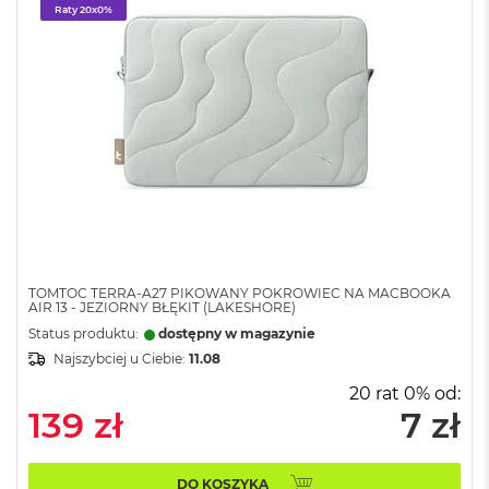
o
Raty 20x0%
l
o
r
u
M
a
c
B
o
o
k
N
e
TOMTOC TERRA-A27 PIKOWANY POKROWIEC NA MACBOOKA
o
AIR 13 - JEZIORNY BŁĘKIT (LAKESHORE)
C
Status produktu:
dostępny w magazynie
y
Najszybciej u Ciebie:
11.08
t
r
20 rat 0% od:
u
139 zł
7 zł
s
o
w
o
DO KOSZYKA