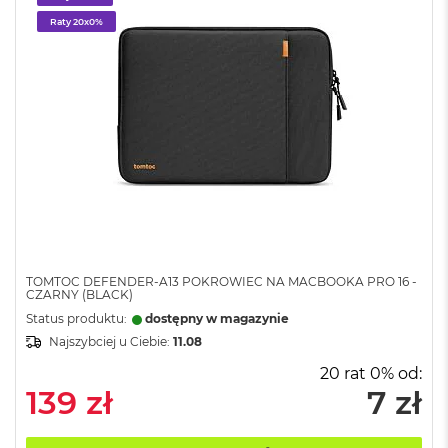
k
Raty 20x0%
A
i
r
M
2
M
a
c
B
o
o
k
A
i
TOMTOC DEFENDER-A13 POKROWIEC NA MACBOOKA PRO 16 -
CZARNY (BLACK)
r
1
Status produktu:
dostępny w magazynie
3
Najszybciej u Ciebie:
11.08
20 rat 0% od:
M
139 zł
7 zł
a
c
B
o