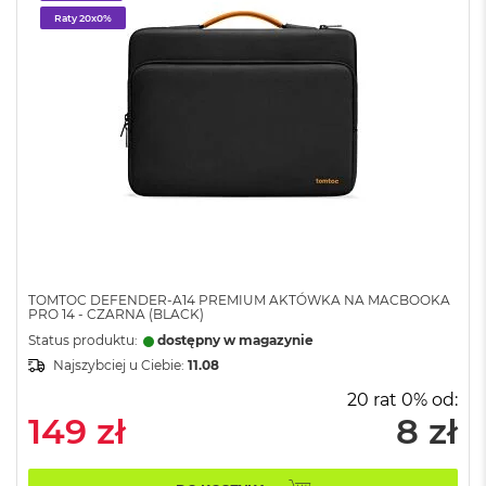
o
Raty 20x0%
o
k
A
i
r
P
ó
ł
n
o
c
M
a
TOMTOC DEFENDER-A14 PREMIUM AKTÓWKA NA MACBOOKA
c
PRO 14 - CZARNA (BLACK)
B
Status produktu:
dostępny w magazynie
o
Najszybciej u Ciebie:
11.08
o
k
20 rat 0% od:
A
149 zł
8 zł
i
r
S