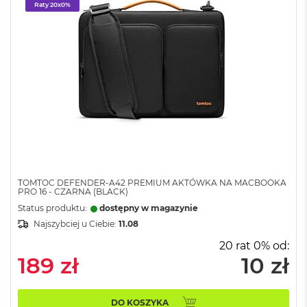
Raty 20x0%
o
k
P
r
o
1
4
M
a
c
B
o
o
k
TOMTOC DEFENDER-A42 PREMIUM AKTÓWKA NA MACBOOKA
PRO 16 - CZARNA (BLACK)
P
r
Status produktu:
dostępny w magazynie
o
Najszybciej u Ciebie:
11.08
1
6
20 rat 0% od:
189 zł
10 zł
W
e
d
DO KOSZYKA