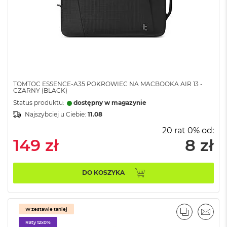
i
r
K
s
i
ę
ż
y
c
TOMTOC ESSENCE-A35 POKROWIEC NA MACBOOKA AIR 13 -
o
CZARNY (BLACK)
w
Status produktu:
dostępny w magazynie
a
Najszybciej u Ciebie:
11.08
P
o
20 rat 0% od:
ś
149 zł
8 zł
w
i
a
t
DO KOSZYKA
a
M
a
W zestawie taniej
PORÓWNA
EMAI
c
Raty 12x0%
B