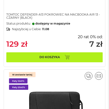
A
i
r
TOMTOC DEFENDER-A13 POKROWIEC NA MACBOOKA AIR 13 -
CZARNY (BLACK)
M
Status produktu:
dostępny w magazynie
a
Najszybciej u Ciebie:
11.08
c
B
20 rat 0% od:
o
129 zł
7 zł
o
k
A
i
DO KOSZYKA
r
M
5
W zestawie taniej
PORÓWNA
EMAI
M
Raty 12x0%
a
Raty 20x0%
c
B
o
o
k