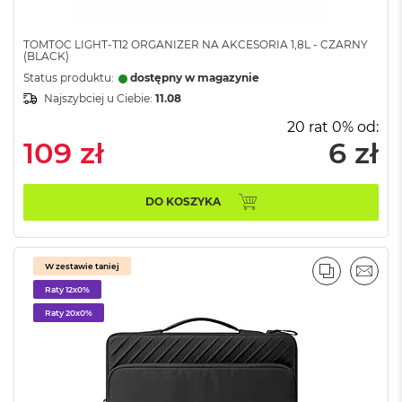
8
G
B
TOMTOC LIGHT-T12 ORGANIZER NA AKCESORIA 1,8L - CZARNY
(BLACK)
R
A
Status produktu:
dostępny w magazynie
M
Najszybciej u Ciebie:
11.08
M
20 rat 0% od:
a
109 zł
6 zł
c
B
o
DO KOSZYKA
o
k
A
i
W zestawie taniej
r
PORÓWNA
EMAI
1
Raty 12x0%
6
Raty 20x0%
G
B
R
A
M