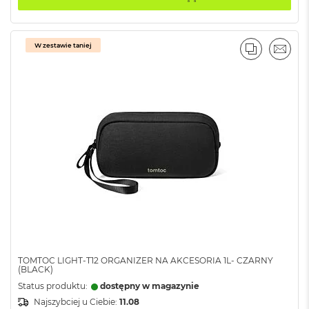
ł
u
g
k
W zestawie taniej
o
PORÓWNA
EMAI
l
o
r
u
M
a
c
B
o
o
k
P
r
o
G
TOMTOC LIGHT-T12 ORGANIZER NA AKCESORIA 1L- CZARNY
w
(BLACK)
i
Status produktu:
dostępny w magazynie
e
z
Najszybciej u Ciebie:
11.08