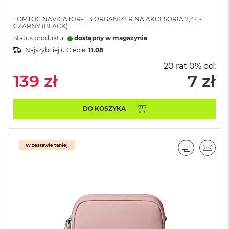
n
a
TOMTOC NAVIGATOR-T13 ORGANIZER NA AKCESORIA 2,4L -
s
CZARNY (BLACK)
z
Status produktu:
dostępny w magazynie
a
r
Najszybciej u Ciebie:
11.08
o
20 rat 0% od:
ś
139 zł
7 zł
ć
M
a
DO KOSZYKA
c
B
o
o
W zestawie taniej
PORÓWNA
EMAI
k
P
r
o
S
r
e
b
r