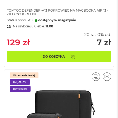
o
o
k
TOMTOC DEFENDER-A13 POKROWIEC NA MACBOOKA AIR 13 -
ZIELONY (GREEN)
N
e
Status produktu:
dostępny w magazynie
o
Najszybciej u Ciebie:
11.08
S
r
20 rat 0% od:
e
129 zł
7 zł
b
r
n
DO KOSZYKA
y
W
e
W zestawie taniej
d
PORÓWNA
EMAI
ł
Raty 12x0%
u
Raty 20x0%
g
p
o
j
e
m