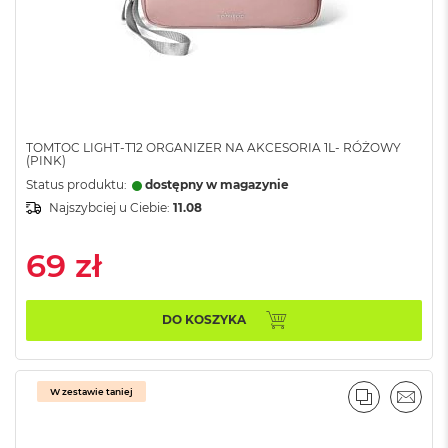
n
y
W
e
d
ł
u
TOMTOC LIGHT-T12 ORGANIZER NA AKCESORIA 1L- RÓŻOWY
g
(PINK)
p
Status produktu:
dostępny w magazynie
a
Najszybciej u Ciebie:
11.08
m
i
ę
69 zł
c
i
R
A
DO KOSZYKA
M
M
a
W zestawie taniej
PORÓWNA
EMAI
c
B