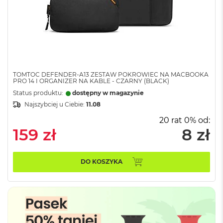
n
o
ś
c
i
d
y
s
k
TOMTOC DEFENDER-A13 ZESTAW POKROWIEC NA MACBOOKA
PRO 14 I ORGANIZER NA KABLE - CZARNY (BLACK)
u
Status produktu:
dostępny w magazynie
M
Najszybciej u Ciebie:
11.08
a
20 rat 0% od:
c
B
159 zł
8 zł
o
o
k
DO KOSZYKA
N
e
o
2
5
6
G