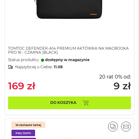
o
k
A
i
r
4
T
B
TOMTOC DEFENDER-A14 PREMIUM AKTÓWKA NA MACBOOKA
M
PRO 16 - CZARNA (BLACK)
a
Status produktu:
dostępny w magazynie
c
Najszybciej u Ciebie:
11.08
B
o
20 rat 0% od:
o
169 zł
9 zł
k
P
r
o
DO KOSZYKA
M
a
W zestawie taniej
c
PORÓWNA
EMAI
B
Raty 12x0%
o