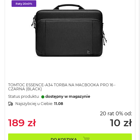
k
Raty 20x0%
A
i
r
3
2
G
B
R
A
M
W
e
d
TOMTOC ESSENCE-A34 TORBA NA MACBOOKA PRO 16 -
ł
CZARNA (BLACK)
u
Status produktu:
dostępny w magazynie
g
p
Najszybciej u Ciebie:
11.08
o
20 rat 0% od:
j
189 zł
10 zł
e
m
n
o
DO KOSZYKA