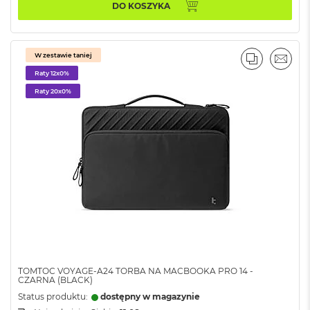
DO KOSZYKA
o
k
A
i
W zestawie taniej
r
PORÓWNA
EMAI
1
Raty 12x0%
5
Raty 20x0%
W
e
d
ł
u
g
k
o
l
o
r
u
TOMTOC VOYAGE-A24 TORBA NA MACBOOKA PRO 14 -
M
CZARNA (BLACK)
a
Status produktu:
dostępny w magazynie
c