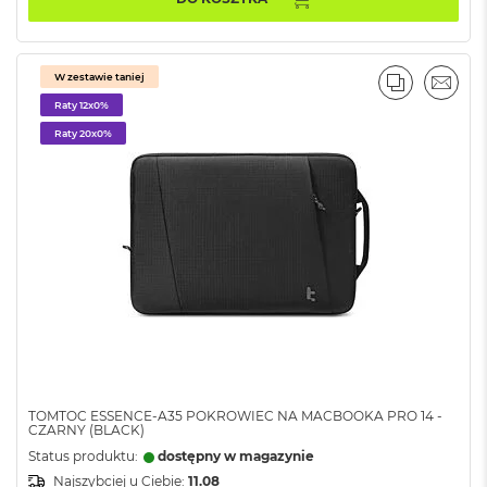
ś
c
i
d
W zestawie taniej
y
PORÓWNA
EMAI
s
Raty 12x0%
k
Raty 20x0%
u
M
a
c
B
o
o
k
A
i
r
2
5
TOMTOC ESSENCE-A35 POKROWIEC NA MACBOOKA PRO 14 -
6
CZARNY (BLACK)
G
Status produktu:
dostępny w magazynie
B
Najszybciej u Ciebie:
11.08