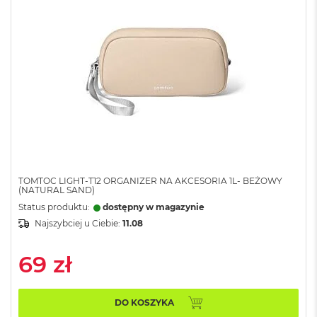
o
o
k
P
r
o
8
G
B
R
A
M
M
a
TOMTOC LIGHT-T12 ORGANIZER NA AKCESORIA 1L- BEŻOWY
(NATURAL SAND)
c
B
Status produktu:
dostępny w magazynie
o
Najszybciej u Ciebie:
11.08
o
k
P
69 zł
r
o
1
DO KOSZYKA
6