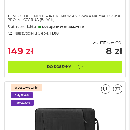
r
G
w
TOMTOC DEFENDER-A14 PREMIUM AKTÓWKA NA MACBOOKA
i
PRO 14 - CZARNA (BLACK)
e
Status produktu:
dostępny w magazynie
z
d
Najszybciej u Ciebie:
11.08
n
20 rat 0% od:
a
149 zł
8 zł
s
z
a
r
DO KOSZYKA
o
ś
ć
W zestawie taniej
PORÓWNA
EMAI
M
Raty 12x0%
a
c
Raty 20x0%
B
o
o
k
A