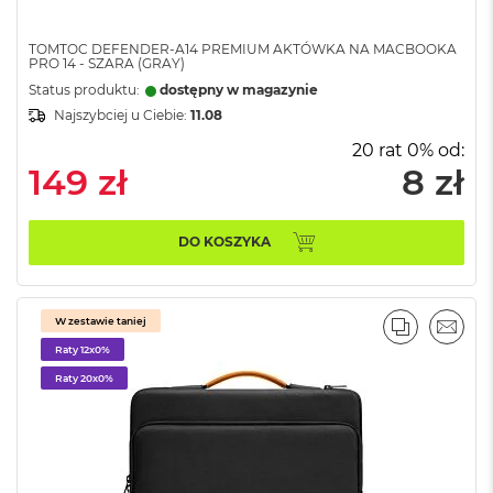
i
r
1
TOMTOC DEFENDER-A14 PREMIUM AKTÓWKA NA MACBOOKA
T
PRO 14 - SZARA (GRAY)
B
Status produktu:
dostępny w magazynie
Najszybciej u Ciebie:
11.08
M
a
20 rat 0% od:
c
149 zł
8 zł
B
o
o
k
DO KOSZYKA
A
i
r
2
W zestawie taniej
PORÓWNA
EMAI
T
Raty 12x0%
B
Raty 20x0%
M
a
c
B
o