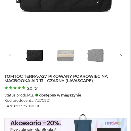
o
l
o
r
u
M
a
c
B
o
o
k
N
e
TOMTOC TERRA-A27 PIKOWANY POKROWIEC NA
MACBOOKA AIR 13 - CZARNY (LAVASCAPE)
o
C
5.0
(
2
)
y
Status produktu:
dostępny w magazynie
t
Kod producenta: A27C2D1
r
EAN: 6971937068101
u
s
o
w
o