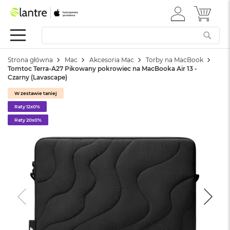
ZALOGUJ
MÓJ 
Apple
SIĘ
Festiwal
Mac
Strona główna
Mac
Akcesoria Mac
Torby na MacBook
M
Tomtoc Terra-A27 Pikowany pokrowiec na MacBooka Air 13 -
a
Czarny (Lavascape)
c
B
W zestawie taniej
o
Raty 12x0%
o
k
Raty 20x0%
N
e
o
W
e
d
ł
u
g
k