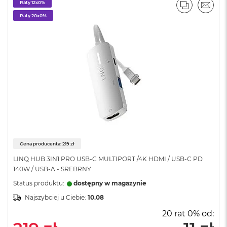
Raty 12x0%
i
PORÓWNA
EMAI
r
Raty 20x0%
K
s
i
ę
ż
y
c
o
w
a
P
o
ś
w
Cena producenta: 219 zł
i
LINQ HUB 3IN1 PRO USB-C MULTIPORT /4K HDMI / USB-C PD
a
140W / USB-A - SREBRNY
t
a
Status produktu:
dostępny w magazynie
Najszybciej u Ciebie:
10.08
M
a
20 rat 0% od:
c
B