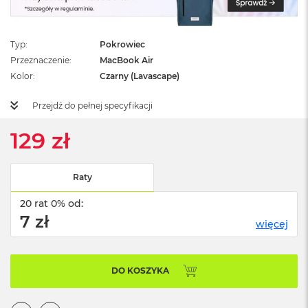
ż
ó
ł
t
Typ
Pokrowiec
y
Przeznaczenie
MacBook Air
Kolor
Czarny (Lavascape)
M
a
Przejdź do pełnej specyfikacji
c
B
o
129 zł
o
k
N
Raty
e
o
20 rat 0% od:
S
7 zł
u
więcej
b
t
e
l
DO KOSZYKA
n
y
R