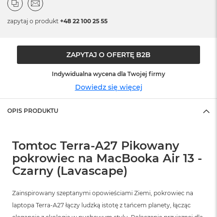
ó
ż
zapytaj o produkt
+48 22 100 25 55
M
a
c
ZAPYTAJ O OFERTĘ B2B
B
o
Indywidualna wycena dla Twojej firmy
o
k
Dowiedz się więcej
N
e
OPIS PRODUKTU
o
I
n
d
Tomtoc Terra-A27 Pikowany
y
pokrowiec na MacBooka Air 13 -
g
o
Czarny (Lavascape)
M
a
Zainspirowany szeptanymi opowieściami Ziemi, pokrowiec na
c
laptopa Terra-A27 łączy ludzką istotę z tańcem planety, łącząc
B