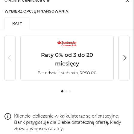
OPCJE FINANSOWANIA
B
o
WYBIERZ OPCJĘ FINANSOWANIA
o
k
A
RATY
i
r
B
ł
ę
Raty 0% od 3 do 20
k
i
miesięcy
t
n
Bez odsetek, stała rata, RRSO 0%
y
M
a
c
B
o
o
Kliencie, obliczenia w kalkulatorze są orientacyjne.
k
Bank przygotuje dla Ciebie ostateczną ofertę, kiedy
A
złożysz wniosek ratalny.
i