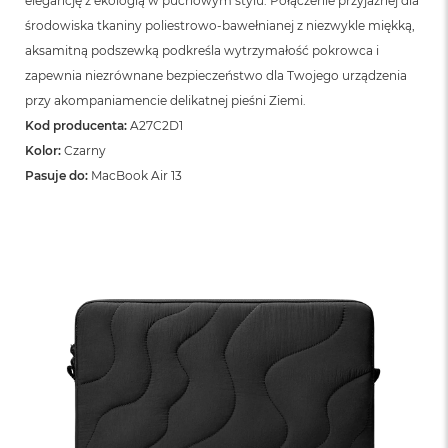
elegancję z ekologią w puchowym stylu. Połączenie przyjaznej dla
o
o
środowiska tkaniny poliestrowo-bawełnianej z niezwykle miękką,
k
aksamitną podszewką podkreśla wytrzymałość pokrowca i
N
e
zapewnia niezrównane bezpieczeństwo dla Twojego urządzenia
o
przy akompaniamencie delikatnej pieśni Ziemi.
S
Kod producenta:
A27C2D1
r
e
Kolor:
Czarny
b
Pasuje do:
MacBook Air 13
r
n
y
W
e
d
ł
u
g
p
o
j
e
m