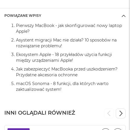
r
G
w
POWIĄZANE WPISY
i
e
Pierwszy MacBook - jak skonfigurować nowy laptop
z
Apple?
d
n
Asystent migracji Mac nie działa? 10 sposobów na
a
rozwiązanie problemu!
s
Ekosystem Apple - 18 przykładów użycia funkcji
z
a
między urządzeniami Apple!
r
Jak zabezpieczyć MacBooka przed uszkodzeniem?
o
Przydatne akcesoria ochronne
ś
ć
macOS Sonoma - 8 funkcji, dla których warto
zaktualizować system!
M
a
c
B
INNI OGLĄDALI RÓWNIEŻ
o
o
k
A