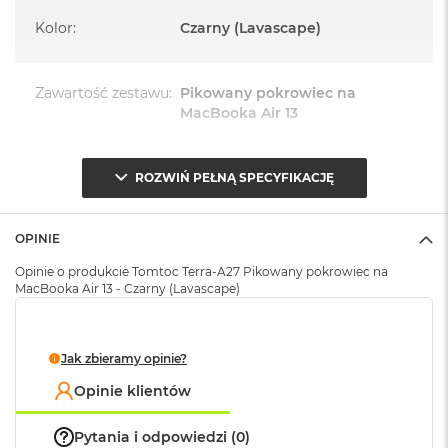
A
i
Kolor
:
Czarny (Lavascape)
r
M
4
Zawartość zestawu
:
Pikowany pokrowiec na
MacBooka Air 13
M
a
c
B
Szerokość
:
45 cm
ROZWIŃ PEŁNĄ SPECYFIKACJĘ
o
o
k
OPINIE
A
Wysokość
:
36 cm
i
Opinie o produkcie Tomtoc Terra-A27 Pikowany pokrowiec na
r
MacBooka Air 13 - Czarny (Lavascape)
M
Długość
:
60 cm
3
M
Jak zbieramy opinie?
a
Waga
:
0.220000
c
Opinie klientów
B
o
Pytania i odpowiedzi (0)
Znak zgodności
:
CE
o