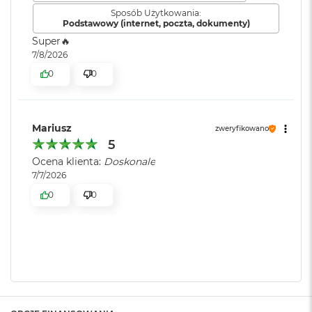
o
Sposób Użytkowania:
k
Podstawowy (internet, poczta, dokumenty)
A
Super🔥
i
7/8/2026
r
1
0
0
5
W
e
Mariusz
zweryfikowano
d
5
ł
Ocena klienta:
Doskonale
u
g
7/7/2026
k
0
0
o
l
o
r
u
M
a
c