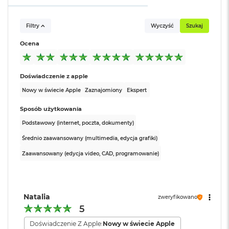
k
A
i
Filtry
Wyczyść
Szukaj
r
M
Ocena
2
M
Doświadczenie z apple
a
c
Nowy w świecie Apple
Zaznajomiony
Ekspert
B
o
Sposób użytkowania
o
Podstawowy (internet, poczta, dokumenty)
k
A
Średnio zaawansowany (multimedia, edycja grafiki)
i
r
Zaawansowany (edycja video, CAD, programowanie)
1
3
M
Natalia
zweryfikowano
a
5
c
B
Doświadczenie Z Apple:
Nowy w świecie Apple
o