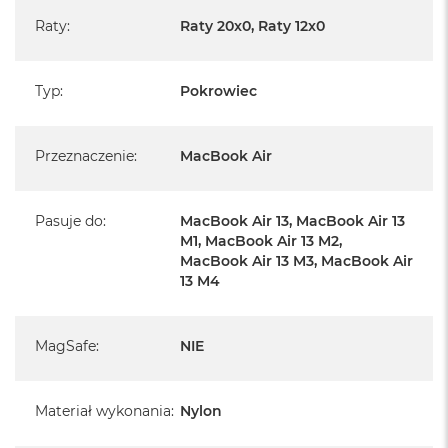
A
Raty
:
Raty 20x0, Raty 12x0
i
r
M
Typ
:
Pokrowiec
a
c
B
Przeznaczenie
:
MacBook Air
o
o
k
A
Pasuje do
:
MacBook Air 13, MacBook Air 13
i
M1, MacBook Air 13 M2,
r
MacBook Air 13 M3, MacBook Air
M
13 M4
5
M
a
MagSafe
:
NIE
c
B
o
Materiał wykonania
:
Nylon
o
k