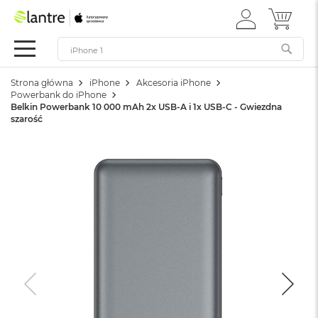
ZALOGUJ
MÓJ 
Apple
SIĘ
Festiwal
Mac
Strona główna
iPhone
Akcesoria iPhone
M
Powerbank do iPhone
a
Belkin Powerbank 10 000 mAh 2x USB-A i 1x USB-C - Gwiezdna
c
szarość
B
o
o
k
N
e
o
W
e
d
ł
u
g
k