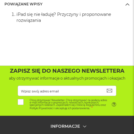
k
POWIĄZANE WPISY
A
i
iPad się nie ładuję? Przyczyny i proponowane
r
rozwiązania
M
2
M
a
c
B
o
o
ZAPISZ SIĘ DO NASZEGO NEWSLETTERA
k
aby otrzymywać informacje o aktualnych promocjach i okazjach
A
i
r
SUBSKRYB
1
3
Chcę otrzymywać Newsletter. Chcę otrzymywać na podany adres
e-mail informacje o promocjach, nowościach, konkursach,
specjalnych rabatach. Zapoznałem się z treścią Regulaminu oraz
Polityki Prywatności i akceptuję ich postanowienia.
M
a
c
INFORMACJE
B
o