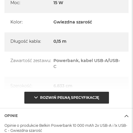
Moc
:
15 W
A
i
r
Kolor
:
Gwiezdna szarość
M
a
c
Długość kabla
:
0,15 m
B
o
o
k
Zawartość zestawu
:
Powerbank, kabel USB-A/USB-
A
C
i
r
M
5
Szerokość
:
6.833 cm
M
ROZWIŃ PEŁNĄ SPECYFIKACJĘ
a
Wysokość
:
13.183 cm
c
B
OPINIE
o
o
Głębokość
:
1.575 cm
Opinie o produkcie Belkin Powerbank 10 000 mAh 2x USB-A i 1x USB-
k
C - Gwiezdna szarość