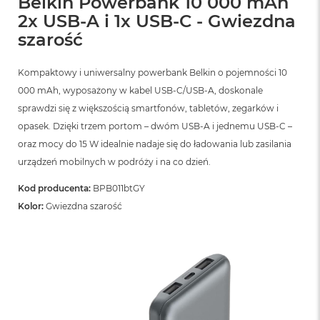
Belkin Powerbank 10 000 mAh
ó
2x USB-A i 1x USB-C - Gwiezdna
ż
szarość
M
a
Kompaktowy i uniwersalny powerbank Belkin o pojemności 10
c
B
000 mAh, wyposażony w kabel USB-C/USB-A, doskonale
o
sprawdzi się z większością smartfonów, tabletów, zegarków i
o
opasek. Dzięki trzem portom – dwóm USB-A i jednemu USB-C –
k
N
oraz mocy do 15 W idealnie nadaje się do ładowania lub zasilania
e
urządzeń mobilnych w podróży i na co dzień.
o
I
Kod producenta:
BPB011btGY
n
d
Kolor:
Gwiezdna szarość
y
g
o
M
a
c
B