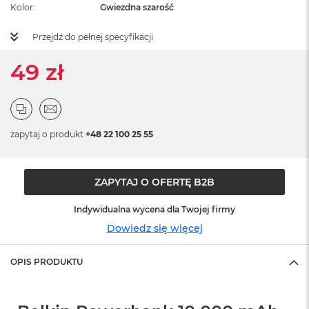
ż
Kolor
Gwiezdna szarość
ó
ł
Przejdź do pełnej specyfikacji
t
y
49 zł
M
a
c
B
o
zapytaj o produkt
+48 22 100 25 55
o
k
N
e
ZAPYTAJ O OFERTĘ B2B
o
S
Indywidualna wycena dla Twojej firmy
u
Dowiedz się więcej
b
t
e
OPIS PRODUKTU
l
n
y
R