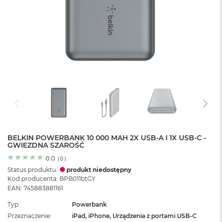
o
l
o
r
u
M
a
c
B
o
o
k
N
e
BELKIN POWERBANK 10 000 MAH 2X USB-A I 1X USB-C -
o
GWIEZDNA SZAROŚĆ
C
y
0.0
(
0
)
t
Status produktu:
produkt niedostępny
r
Kod producenta: BPB011btGY
u
EAN: 745883881161
s
o
Typ
Powerbank
w
Przeznaczenie
iPad, iPhone, Urządzenia z portami USB-C
o