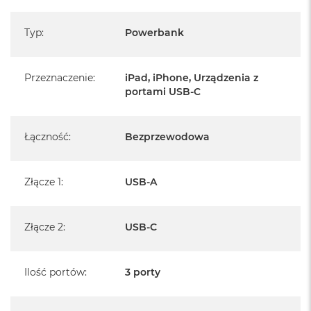
B
Typ
:
Powerbank
M
a
c
B
Przeznaczenie
:
iPad, iPhone, Urządzenia z
o
portami USB-C
o
k
N
e
Łączność
:
Bezprzewodowa
o
5
1
Złącze 1
:
USB-A
2
G
B
Złącze 2
:
USB-C
M
a
c
Ilość portów
B
:
3 porty
o
o
k