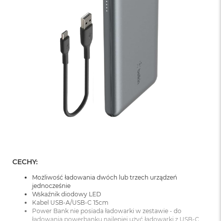
o
o
k
N
e
o
S
r
e
b
r
n
y
W
e
d
ł
CECHY:
u
g
Możliwość ładowania dwóch lub trzech urządzeń
p
jednocześnie
o
Wskaźnik diodowy LED
j
Kabel USB-A/USB-C 15cm
e
Power Bank nie posiada ładowarki w zestawie - do
m
ładowania powerbanku najlepiej użyć ładowarki z USB-C