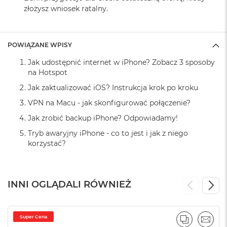
B
złożysz wniosek ratalny.
o
o
k
A
POWIĄZANE WPISY
i
r
Jak udostępnić internet w iPhone? Zobacz 3 sposoby
B
na Hotspot
ł
ę
Jak zaktualizować iOS? Instrukcja krok po kroku
k
i
VPN na Macu - jak skonfigurować połączenie?
t
Jak zrobić backup iPhone? Odpowiadamy!
n
y
Tryb awaryjny iPhone - co to jest i jak z niego
korzystać?
M
a
c
B
INNI OGLĄDALI RÓWNIEŻ
o
o
k
A
Super Cena
i
PORÓWNA
EMAI