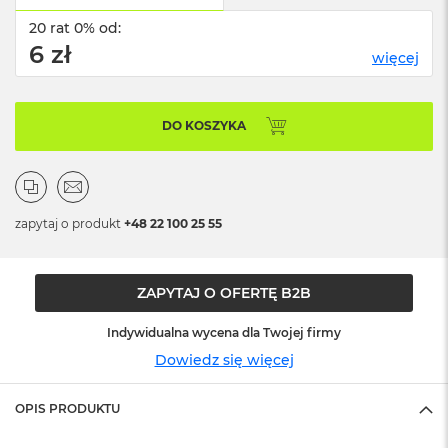
ó
20 rat 0% od:
ż
6 zł
więcej
M
a
c
B
DO KOSZYKA
o
o
k
N
e
zapytaj o produkt
+48 22 100 25 55
o
I
n
d
ZAPYTAJ O OFERTĘ B2B
y
g
Indywidualna wycena dla Twojej firmy
o
Dowiedz się więcej
M
a
OPIS PRODUKTU
c
B