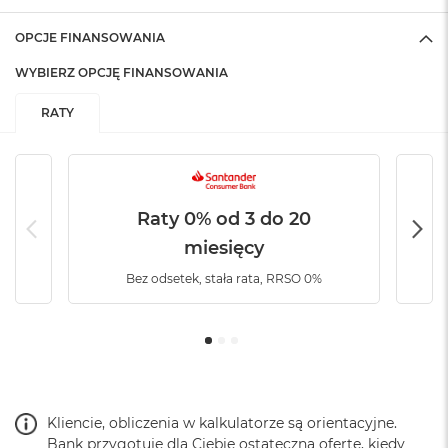
o
k
OPCJE FINANSOWANIA
A
i
WYBIERZ OPCJĘ FINANSOWANIA
r
1
RATY
5
W
e
d
ł
Raty 0% od 3 do 20
u
miesięcy
g
k
Bez odsetek, stała rata, RRSO 0%
o
l
o
r
u
M
a
Kliencie, obliczenia w kalkulatorze są orientacyjne.
c
Bank przygotuje dla Ciebie ostateczną ofertę, kiedy