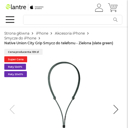
ZALOGUJ
MÓJ 
Apple
SIĘ
Festiwal
Mac
Strona główna
iPhone
Akcesoria iPhone
M
Smycze do iPhone
a
Native Union City Grip Smycz do telefonu - Zielona (slate green)
c
B
Cena producenta: 139 zł
o
Super Cena
o
k
Raty 12x0%
N
Raty 20x0%
e
o
W
e
d
ł
u
g
k