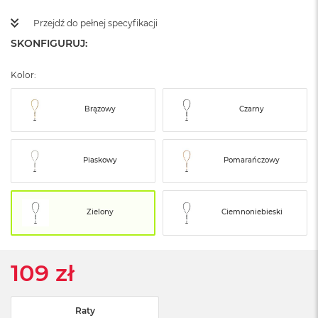
ż
ó
Przejdź do pełnej specyfikacji
ł
SKONFIGURUJ:
t
y
Kolor:
M
a
Brązowy
Czarny
c
B
o
o
Piaskowy
Pomarańczowy
k
N
e
o
S
Zielony
Ciemnoniebieski
u
b
t
e
109 zł
l
n
y
Raty
R