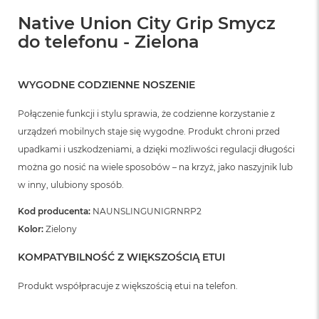
o
o
Native Union City Grip Smycz
k
do telefonu - Zielona
N
e
o
S
WYGODNE CODZIENNE NOSZENIE
r
e
Połączenie funkcji i stylu sprawia, że codzienne korzystanie z
b
r
urządzeń mobilnych staje się wygodne. Produkt chroni przed
n
upadkami i uszkodzeniami, a dzięki możliwości regulacji długości
y
można go nosić na wiele sposobów – na krzyż, jako naszyjnik lub
W
w inny, ulubiony sposób.
e
d
Kod producenta:
NAUNSLINGUNIGRNRP2
ł
Kolor:
Zielony
u
g
KOMPATYBILNOŚĆ Z WIĘKSZOŚCIĄ ETUI
p
o
j
Produkt współpracuje z większością etui na telefon.
e
m