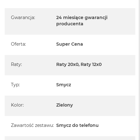
A
i
r
Gwarancja
:
24 miesiące gwarancji
producenta
M
a
c
Oferta
:
Super Cena
B
o
o
k
Raty
:
Raty 20x0, Raty 12x0
A
i
r
M
Typ
:
Smycz
5
M
Kolor
:
Zielony
a
c
B
o
Zawartość zestawu
:
Smycz do telefonu
o
k