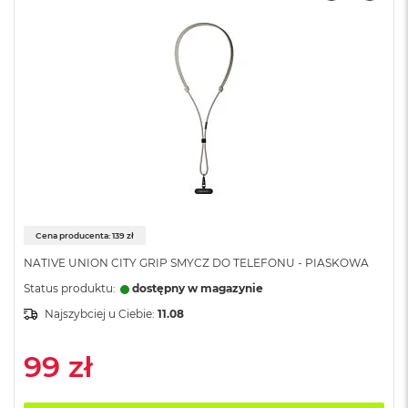
r
G
w
i
e
z
d
n
a
s
z
a
r
o
ś
Cena producenta: 139 zł
ć
NATIVE UNION CITY GRIP SMYCZ DO TELEFONU - PIASKOWA
M
Status produktu:
dostępny w magazynie
a
Najszybciej u Ciebie:
11.08
c
B
o
99 zł
o
k
A