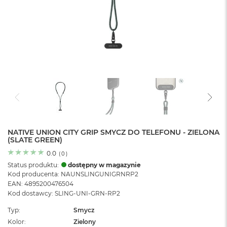
o
l
o
r
u
M
a
c
B
o
o
k
N
e
NATIVE UNION CITY GRIP SMYCZ DO TELEFONU - ZIELONA
(SLATE GREEN)
o
C
0.0
(
0
)
y
Status produktu:
dostępny w magazynie
t
Kod producenta: NAUNSLINGUNIGRNRP2
r
EAN: 4895200476504
u
Kod dostawcy: SLING-UNI-GRN-RP2
s
o
Typ
Smycz
w
Kolor
Zielony
o