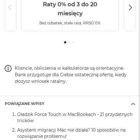
B
Raty 0% od 3 do 20
o
o
miesięcy
k
Bez odsetek, stała rata, RRSO 0%
A
i
r
B
ł
ę
k
i
Kliencie, obliczenia w kalkulatorze są orientacyjne.
t
n
Bank przygotuje dla Ciebie ostateczną ofertę, kiedy
y
złożysz wniosek ratalny.
M
a
c
POWIĄZANE WPISY
B
o
Gładzik Force Touch w MacBookach - 21 przydatnych
o
tricków
k
Asystent migracji Mac nie działa? 10 sposobów na
A
rozwiązanie problemu!
i