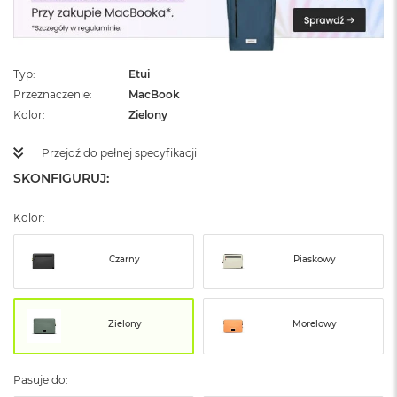
ż
ó
ł
t
y
Typ
Etui
Przeznaczenie
MacBook
M
Kolor
Zielony
a
c
Przejdź do pełnej specyfikacji
B
o
SKONFIGURUJ:
o
k
N
Kolor:
e
o
Czarny
Piaskowy
S
u
b
t
Zielony
Morelowy
e
l
n
y
Pasuje do:
R