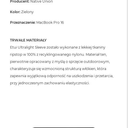
Producent:
Native Union
n
o
ś
Kolor:
Zielony
c
i
Przeznaczenie:
MacBook Pro 16
d
y
s
TRWAŁE MATERIAŁY
k
Etui Ultralight Sleeve zostało wykonane z lekkiej tkaniny
u
ripstop w 100% z recyklingowanego nylonu. Materiał ten,
M
pierwotnie opracowany z myślą o sprzęcie outdoorowym,
a
charakteryzuje się wzmocnioną strukturą włókien, która
c
B
zapewnia wyjątkową odporność na uszkodzenia i przetarcia,
o
przy jednoczesnym zachowaniu elastyczności.
o
k
N
e
o
2
5
6
G