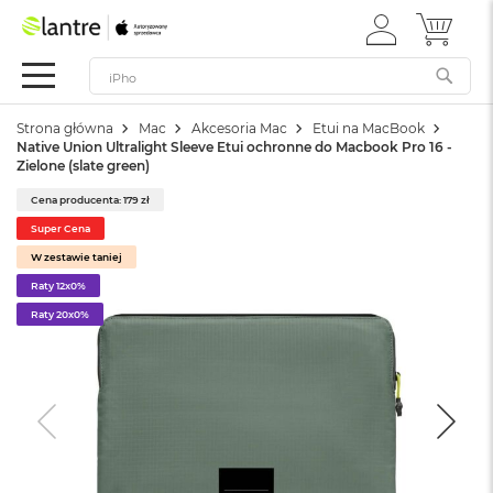
ZALOGUJ
MÓJ 
Apple
SIĘ
Festiwal
Mac
Strona główna
Mac
Akcesoria Mac
Etui na MacBook
M
Native Union Ultralight Sleeve Etui ochronne do Macbook Pro 16 -
a
Zielone (slate green)
c
B
Cena producenta: 179 zł
o
Super Cena
o
k
W zestawie taniej
N
Raty 12x0%
e
Raty 20x0%
o
W
e
d
ł
u
g
k