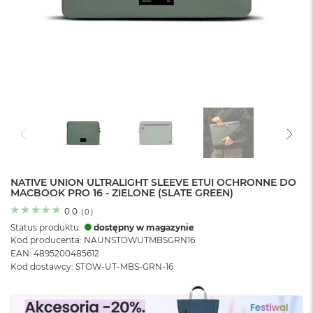
o
l
o
r
u
M
a
c
B
o
o
k
N
e
NATIVE UNION ULTRALIGHT SLEEVE ETUI OCHRONNE DO
MACBOOK PRO 16 - ZIELONE (SLATE GREEN)
o
C
0.0
(
0
)
y
Status produktu:
dostępny w magazynie
t
Kod producenta: NAUNSTOWUTMBSGRN16
r
EAN: 4895200485612
u
Kod dostawcy: STOW-UT-MBS-GRN-16
s
o
w
o