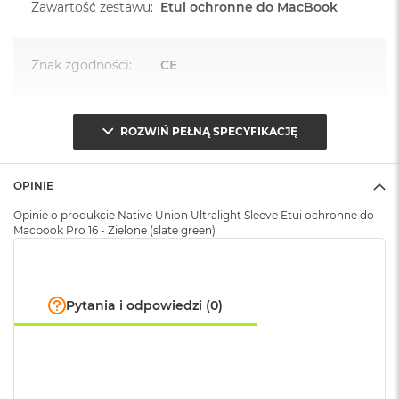
Zawartość zestawu
:
Etui ochronne do MacBook
k
A
i
r
Znak zgodności
:
CE
M
2
M
ROZWIŃ PEŁNĄ SPECYFIKACJĘ
a
c
B
OPINIE
o
o
Opinie o produkcie Native Union Ultralight Sleeve Etui ochronne do
k
Macbook Pro 16 - Zielone (slate green)
A
i
r
1
3
Pytania i odpowiedzi (0)
M
a
c
B
o