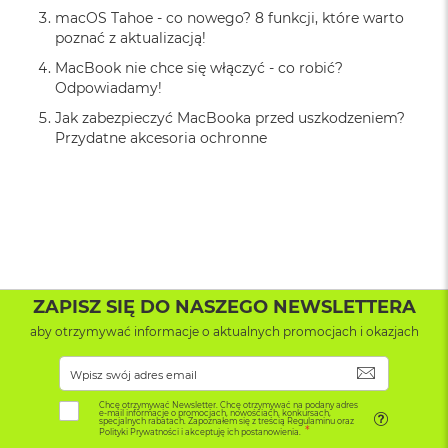
r
macOS Tahoe - co nowego? 8 funkcji, które warto
G
poznać z aktualizacją!
w
i
MacBook nie chce się włączyć - co robić?
e
Odpowiadamy!
z
d
Jak zabezpieczyć MacBooka przed uszkodzeniem?
n
Przydatne akcesoria ochronne
a
s
z
a
r
o
ś
ć
ZAPISZ SIĘ DO NASZEGO NEWSLETTERA
M
aby otrzymywać informacje o aktualnych promocjach i okazjach
a
c
B
SUBSKRYB
o
o
Chcę otrzymywać Newsletter. Chcę otrzymywać na podany adres
e-mail informacje o promocjach, nowościach, konkursach,
k
specjalnych rabatach. Zapoznałem się z treścią Regulaminu oraz
Polityki Prywatności i akceptuję ich postanowienia.
A