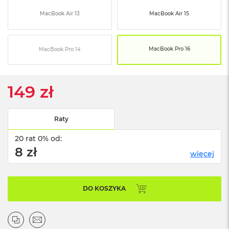
ó
MacBook Air 13
MacBook Air 15
ż
M
a
MacBook Pro 16
MacBook Pro 14
c
B
o
o
149 zł
k
N
e
o
Raty
I
n
20 rat 0% od:
d
8 zł
więcej
y
g
o
DO KOSZYKA
M
a
c
B