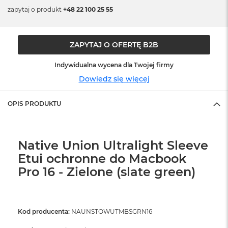
o
zapytaj o produkt
+48 22 100 25 55
o
k
N
e
ZAPYTAJ O OFERTĘ B2B
o
S
r
Indywidualna wycena dla Twojej firmy
e
Dowiedz się więcej
b
r
n
OPIS PRODUKTU
y
W
e
Native Union Ultralight Sleeve
d
Etui ochronne do Macbook
ł
u
Pro 16 - Zielone (slate green)
g
p
o
j
Kod producenta:
NAUNSTOWUTMBSGRN16
e
m