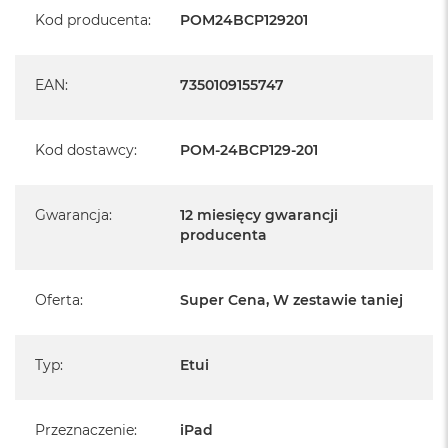
Automatyczne budzenie iPada po otwarciu etui i
B
Kod producenta
:
POM24BCP129201
uśpienie po zamknięciu
Możliwość ustawienia ekranu w dwóch różnych
M
pozycjach
a
Szeroka podstawa zapewniająca stabilność
c
EAN
:
7350109155747
B
o
o
Kod dostawcy
:
POM-24BCP129-201
k
N
e
o
Gwarancja
:
12 miesięcy gwarancji
5
producenta
1
2
G
Oferta
:
Super Cena, W zestawie taniej
B
M
a
Typ
:
Etui
c
B
o
o
Przeznaczenie
:
iPad
k