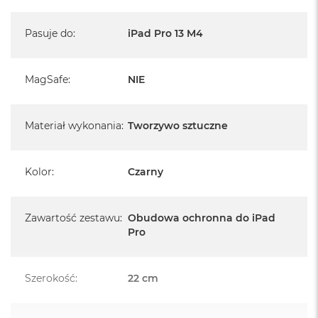
A
i
Pasuje do
:
iPad Pro 13 M4
r
M
a
MagSafe
:
NIE
c
B
o
Materiał wykonania
:
Tworzywo sztuczne
o
k
A
i
Kolor
:
Czarny
r
M
5
Zawartość zestawu
:
Obudowa ochronna do iPad
M
Pro
a
c
B
Szerokość
:
22 cm
o
o
k