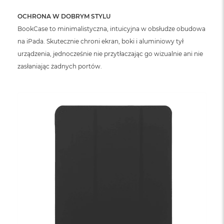
o
o
OCHRONA W DOBRYM STYLU
k
N
BookCase to minimalistyczna, intuicyjna w obsłudze obudowa
e
na iPada. Skutecznie chroni ekran, boki i aluminiowy tył
o
urządzenia, jednocześnie nie przytłaczając go wizualnie ani nie
S
r
zasłaniając żadnych portów.
e
b
r
n
y
W
e
d
ł
u
g
p
o
j
e
m