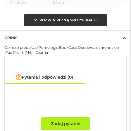
A
Grubość
:
1.4 cm
i
r
M
ROZWIŃ PEŁNĄ SPECYFIKACJĘ
Wysokość
:
28.2 cm
4
M
OPINIE
a
Waga
:
0.224000
c
Opinie o produkcie Pomologic BookCase Obudowa ochronna do
B
iPad Pro 13 (M4) - Czarna
o
Znak zgodności
:
CE
o
k
A
i
Pytania i odpowiedzi (0)
r
M
3
M
a
c
B
o
Zadaj pytanie
o