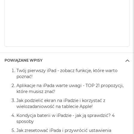
k
A
i
r
M
2
M
a
c
B
POWIĄZANE WPISY
o
o
Twój pierwszy iPad - zobacz funkcje, które warto
k
poznać!
A
i
Aplikacje na iPada warte uwagi - TOP 21 propozycji,
r
które musisz znać!
1
3
Jak podzielić ekran na iPadzie i korzystać z
wielozadaniowość na tablecie Apple!
M
Kondycja baterii w iPadzie - jak ją sprawdzić? 4
a
sposoby
c
B
Jak zresetować iPada i przywrócić ustawienia
o