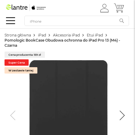
ZALOGUJ
MÓJ 
Apple
SIĘ
Festiwal
Mac
Strona główna
iPad
Akcesoria iPad
Etui iPad
M
Pomologic BookCase Obudowa ochronna do iPad Pro 13 (M4) -
a
Czarna
c
B
Cena producenta: 159 zł
o
Super Cena
o
k
W zestawie taniej
N
e
o
W
e
d
ł
u
g
k