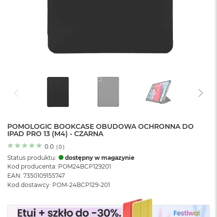
o
l
o
r
u
M
a
c
B
o
o
k
N
e
POMOLOGIC BOOKCASE OBUDOWA OCHRONNA DO
IPAD PRO 13 (M4) - CZARNA
o
C
0.0
(
0
)
y
Status produktu:
dostępny w magazynie
t
Kod producenta: POM24BCP129201
r
EAN: 7350109155747
u
Kod dostawcy: POM-24BCP129-201
s
o
w
o