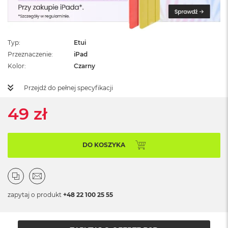
ż
ó
ł
t
y
Typ
Etui
Przeznaczenie
iPad
M
Kolor
Czarny
a
c
Przejdź do pełnej specyfikacji
B
o
o
49 zł
k
N
e
o
DO KOSZYKA
S
u
b
t
e
zapytaj o produkt
+48 22 100 25 55
l
n
y
R