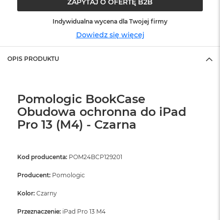
ZAPYTAJ O OFERTĘ B2B
ó
ż
Indywidualna wycena dla Twojej firmy
M
Dowiedz się więcej
a
c
OPIS PRODUKTU
B
o
o
k
Pomologic BookCase
N
e
Obudowa ochronna do iPad
o
Pro 13 (M4) - Czarna
I
n
d
y
Kod producenta:
POM24BCP129201
g
o
Producent:
Pomologic
M
Kolor:
Czarny
a
c
Przeznaczenie:
iPad Pro 13 M4
B