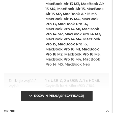
MacBook Air 13 M3, MacBook Air
A
i
13 M4, MacBook Air 15, MacBook
r
Air 15 M2, MacBook Air 15 M3,
MacBook Air 15 M4, MacBook
M
Pro 13, MacBook Pro 14,
a
MacBook Pro 14 M1, MacBook
c
Pro 14 M2, MacBook Pro 14 M3,
B
MacBook Pro 14 M4, MacBook
o
Pro 15, MacBook Pro 16,
o
MacBook Pro 16 M1, MacBook
k
Pro 16 M2, MacBook Pro 16 M3,
A
i
MacBook Pro 16 M4, MacBook
r
Pro 14 M5, MacBook Neo
M
5
Rodzaje wejść /
1 x USB-C, 2 x USB-A, 1 x HDMI,
M
wyjść
:
Czytnik kart Micro/SD / 104
a
MB/s / UHS-I
c
B
ROZWIŃ PEŁNĄ SPECYFIKACJĘ
o
o
Złącze 1
:
USB-C
k
OPINIE