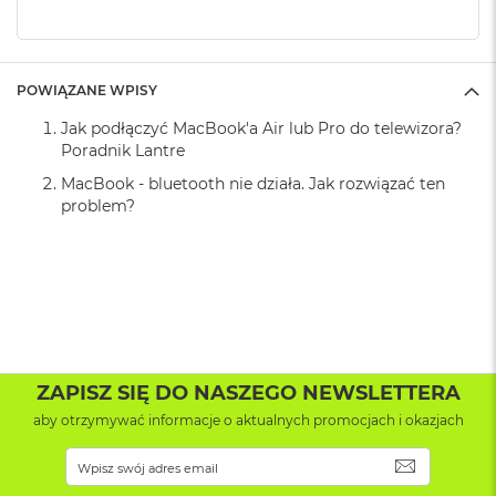
k
A
i
r
M
POWIĄZANE WPISY
2
Jak podłączyć MacBook'a Air lub Pro do telewizora?
Poradnik Lantre
M
a
MacBook - bluetooth nie działa. Jak rozwiązać ten
c
problem?
B
o
o
k
A
i
r
1
3
ZAPISZ SIĘ DO NASZEGO NEWSLETTERA
M
aby otrzymywać informacje o aktualnych promocjach i okazjach
a
c
SUBSKRYB
B
o