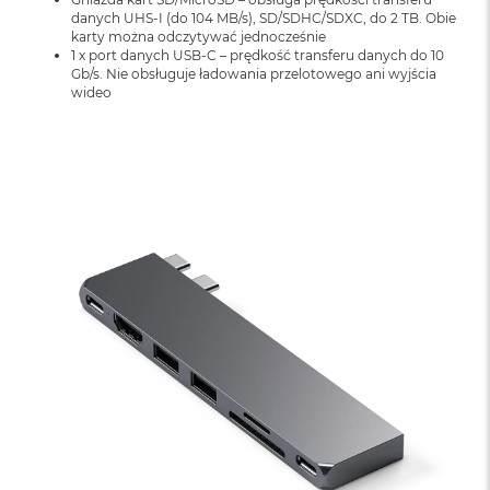
o
danych UHS-I (do 104 MB/s), SD/SDHC/SDXC, do 2 TB. Obie
o
karty można odczytywać jednocześnie
k
1 x port danych USB-C – prędkość transferu danych do 10
N
Gb/s. Nie obsługuje ładowania przelotowego ani wyjścia
e
wideo
o
S
r
e
b
r
n
y
W
e
d
ł
u
g
p
o
j
e
m