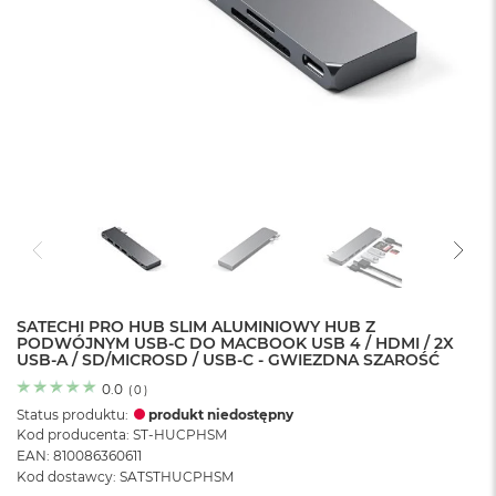
o
l
o
r
u
M
a
c
B
o
o
k
N
e
o
SATECHI PRO HUB SLIM ALUMINIOWY HUB Z
C
PODWÓJNYM USB-C DO MACBOOK USB 4 / HDMI / 2X
y
USB-A / SD/MICROSD / USB-C - GWIEZDNA SZAROŚĆ
t
r
0.0
(
0
)
u
Status produktu:
produkt niedostępny
s
Kod producenta: ST-HUCPHSM
o
EAN: 810086360611
w
Kod dostawcy: SATSTHUCPHSM
o