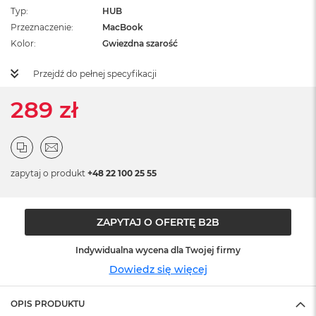
ż
Typ
HUB
ó
Przeznaczenie
MacBook
ł
Kolor
Gwiezdna szarość
t
y
Przejdź do pełnej specyfikacji
M
a
289 zł
c
B
o
o
k
N
zapytaj o produkt
+48 22 100 25 55
e
o
S
ZAPYTAJ O OFERTĘ B2B
u
b
t
Indywidualna wycena dla Twojej firmy
e
Dowiedz się więcej
l
n
y
OPIS PRODUKTU
R