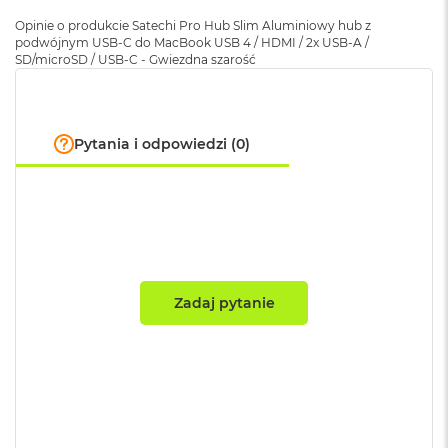
A
i
Opinie o produkcie Satechi Pro Hub Slim Aluminiowy hub z
r
Złącze 2
:
USB-C
podwójnym USB-C do MacBook USB 4 / HDMI / 2x USB-A /
M
SD/microSD / USB-C - Gwiezdna szarość
4
Ilość portów
:
7 portów
M
a
Pytania i odpowiedzi (0)
c
B
Materiał wykonania
:
Aluminium
o
o
k
Kolor
:
Gwiezdna szarość
A
i
r
M
Zawartość zestawu
:
Pro Hub Slim; Instrukcja
Zadaj pytanie
3
obsługi
M
a
c
Znak zgodności
:
CE
B
o
o