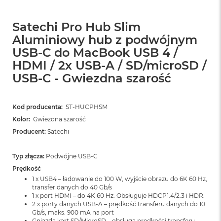
ó
ż
Satechi Pro Hub Slim
M
Aluminiowy hub z podwójnym
a
USB-C do MacBook USB 4 /
c
B
HDMI / 2x USB-A / SD/microSD /
o
USB-C - Gwiezdna szarość
o
k
N
e
Kod producenta:
ST-HUCPHSM
o
Kolor:
Gwiezdna szarość
I
Producent:
n
Satechi
d
y
Typ złącza:
Podwójne USB-C
g
o
Prędkość
1 x USB4 – ładowanie do 100 W, wyjście obrazu do 6K 60 Hz,
M
transfer danych do 40 Gb/s
a
1 x port HDMI – do 4K 60 Hz. Obsługuje HDCP1.4/2.3 i HDR.
c
2 x porty danych USB-A – prędkość transferu danych do 10
Gb/s, maks. 900 mA na port
B
Gniazda kart SD/MicroSD – obsługa prędkości transferu