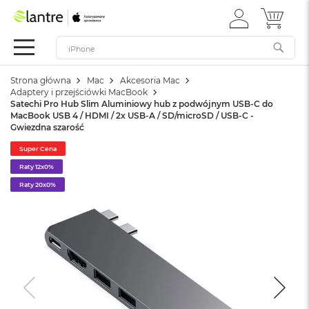
ZALOGUJ
MÓJ 
Apple
SIĘ
Festiwal
Mac
Strona główna
Mac
Akcesoria Mac
M
Adaptery i przejściówki MacBook
a
Satechi Pro Hub Slim Aluminiowy hub z podwójnym USB-C do
c
MacBook USB 4 / HDMI / 2x USB-A / SD/microSD / USB-C -
B
Gwiezdna szarość
o
o
Super Cena
k
Raty 12x0%
N
Raty 20x0%
e
o
W
e
d
ł
u
g
k