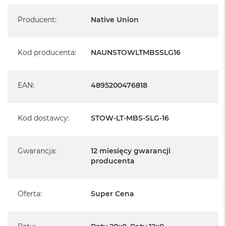
A
Specyfikacja
wyraz zaangażowania w zrównoważony rozwój i
i
Producent
:
Native Union
odpowiedzialną produkcję. Produkty wykonane z materiałów z
r
recyklingu – od płótna canvas po skórę kompozytową – oferują
M
trwałość i jakość, jednocześnie wspierając bardziej przyjazne
Kod producenta
:
NAUNSTOWLTMBSSLG16
a
dla środowiska rozwiązania.
c
SKÓRA W NOWOCZESNYM WYDANIU
B
o
Projektując z myślą o współczesnym stylu pracy,
EAN
:
4895200476818
o
wzbogaciliśmy kolekcję o klasyczne akcenty, które podnoszą
k
A
komfort korzystania z urządzeń. Skóra od zawsze stanowi
Kod dostawcy
:
STOW-LT-MBS-SLG-16
i
ważny element naszej filozofii projektowej – symbol jakości i
r
trwałości. W tej kolekcji zastosowano skórę kompozytową
M
5
powstałą z przetworzonych skrawków, wykorzystaną m.in. w
Gwarancja
:
12 miesięcy gwarancji
detalach zamka, zewnętrznej metce oraz naszywce W.F.A, co
producenta
M
dodatkowo podkreśla nasze zaangażowanie w zrównoważony
a
c
rozwój.
B
Oferta
:
Super Cena
o
o
k