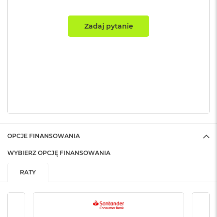
o
k
A
Zadaj pytanie
i
r
1
5
W
e
d
ł
u
g
k
OPCJE FINANSOWANIA
o
l
WYBIERZ OPCJĘ FINANSOWANIA
o
r
RATY
u
M
a
c