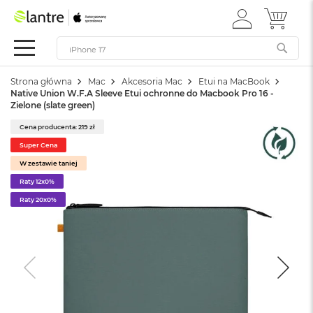
ZALOGUJ
MÓJ 
Apple
SIĘ
Festiwal
Mac
Strona główna
Mac
Akcesoria Mac
Etui na MacBook
M
Native Union W.F.A Sleeve Etui ochronne do Macbook Pro 16 -
a
Zielone (slate green)
c
B
Cena producenta: 219 zł
o
Super Cena
o
k
W zestawie taniej
N
Raty 12x0%
e
Raty 20x0%
o
W
e
d
ł
u
g
k