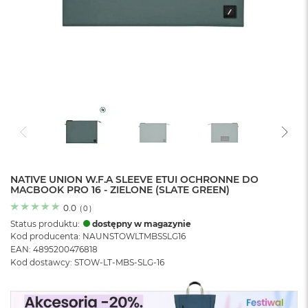
o
l
o
r
u
M
a
c
B
o
o
k
N
e
NATIVE UNION W.F.A SLEEVE ETUI OCHRONNE DO
MACBOOK PRO 16 - ZIELONE (SLATE GREEN)
o
C
0.0
(
0
)
y
Status produktu:
dostępny w magazynie
t
Kod producenta: NAUNSTOWLTMBSSLG16
r
EAN: 4895200476818
u
Kod dostawcy: STOW-LT-MBS-SLG-16
s
o
w
o