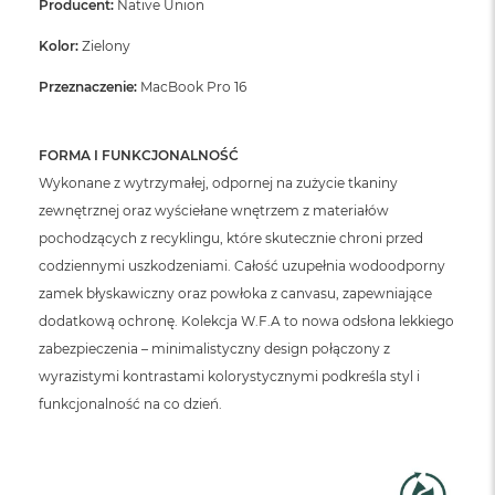
Producent:
Native Union
n
o
ś
Kolor:
Zielony
c
i
Przeznaczenie:
MacBook Pro 16
d
y
s
FORMA I FUNKCJONALNOŚĆ
k
Wykonane z wytrzymałej, odpornej na zużycie tkaniny
u
zewnętrznej oraz wyściełane wnętrzem z materiałów
M
pochodzących z recyklingu, które skutecznie chroni przed
a
codziennymi uszkodzeniami. Całość uzupełnia wodoodporny
c
B
zamek błyskawiczny oraz powłoka z canvasu, zapewniające
o
dodatkową ochronę. Kolekcja W.F.A to nowa odsłona lekkiego
o
k
zabezpieczenia – minimalistyczny design połączony z
N
wyrazistymi kontrastami kolorystycznymi podkreśla styl i
e
funkcjonalność na co dzień.
o
2
5
6
G