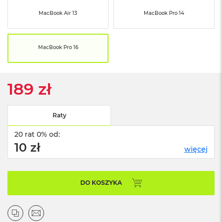
ó
MacBook Air 13
MacBook Pro 14
ż
M
a
MacBook Pro 16
c
B
o
o
189 zł
k
N
e
o
Raty
I
n
20 rat 0% od:
d
10 zł
więcej
y
g
o
DO KOSZYKA
M
a
c
B