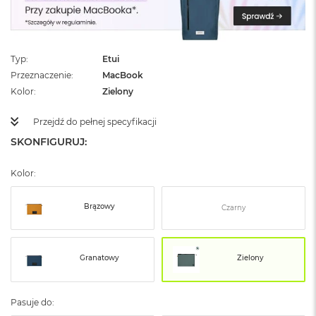
ż
ó
ł
t
y
Typ
Etui
Przeznaczenie
MacBook
M
Kolor
Zielony
a
c
Przejdź do pełnej specyfikacji
B
o
SKONFIGURUJ:
o
k
N
Kolor:
e
o
Brązowy
Czarny
S
u
b
t
Granatowy
Zielony
e
l
n
y
Pasuje do:
R