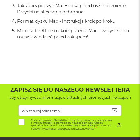
r
Jak zabezpieczyć MacBooka przed uszkodzeniem?
G
Przydatne akcesoria ochronne
w
i
Format dysku Mac - instrukcja krok po kroku
e
z
Microsoft Office na komputerze Mac - wszystko, co
d
musisz wiedzieć przed zakupem!
n
a
s
z
a
r
o
ś
ć
ZAPISZ SIĘ DO NASZEGO NEWSLETTERA
aby otrzymywać informacje o aktualnych promocjach i okazjach
M
a
c
SUBSKRYB
B
o
Chcę otrzymywać Newsletter. Chcę otrzymywać na podany adres
e-mail informacje o promocjach, nowościach, konkursach,
specjalnych rabatach. Zapoznałem się z treścią Regulaminu oraz
o
Polityki Prywatności i akceptuję ich postanowienia.
k
A