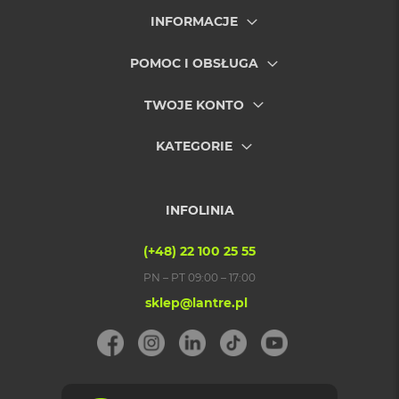
i
INFORMACJE
r
K
s
POMOC I OBSŁUGA
i
ę
TWOJE KONTO
ż
y
c
KATEGORIE
o
w
a
P
INFOLINIA
o
ś
w
(+48) 22 100 25 55
i
PN – PT 09:00 – 17:00
a
t
sklep@lantre.pl
a
M
a
c
B