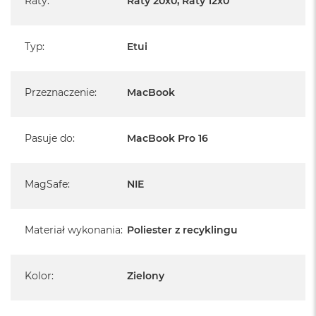
Raty
:
Raty 20x0, Raty 12x0
A
i
r
M
Typ
:
Etui
4
M
Przeznaczenie
:
MacBook
a
c
B
o
Pasuje do
:
MacBook Pro 16
o
k
A
i
MagSafe
:
NIE
r
M
3
Materiał wykonania
:
Poliester z recyklingu
M
a
c
Kolor
:
Zielony
B
o
o