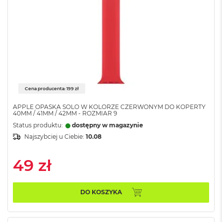
n
y
W
e
d
ł
u
g
p
Cena producenta: 199 zł
a
m
APPLE OPASKA SOLO W KOLORZE CZERWONYM DO KOPERTY
i
40MM / 41MM / 42MM - ROZMIAR 9
ę
Status produktu:
dostępny w magazynie
c
Najszybciej u Ciebie:
10.08
i
R
A
49 zł
M
M
DO KOSZYKA
a
c
B