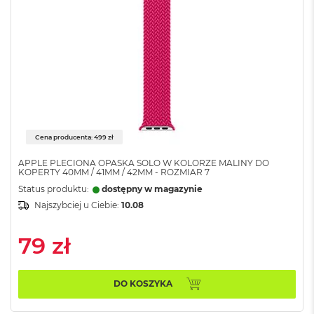
o
k
A
i
r
4
T
B
M
a
Cena producenta: 499 zł
c
B
APPLE PLECIONA OPASKA SOLO W KOLORZE MALINY DO
o
KOPERTY 40MM / 41MM / 42MM - ROZMIAR 7
o
Status produktu:
dostępny w magazynie
k
Najszybciej u Ciebie:
10.08
P
r
o
79 zł
M
a
c
DO KOSZYKA
B
o