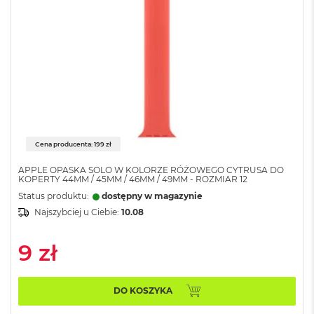
n
o
ś
c
i
d
y
s
k
u
M
Cena producenta: 199 zł
a
c
APPLE OPASKA SOLO W KOLORZE RÓŻOWEGO CYTRUSA DO
KOPERTY 44MM / 45MM / 46MM / 49MM - ROZMIAR 12
B
o
Status produktu:
dostępny w magazynie
o
Najszybciej u Ciebie:
10.08
k
N
e
9 zł
o
2
5
DO KOSZYKA
6
G