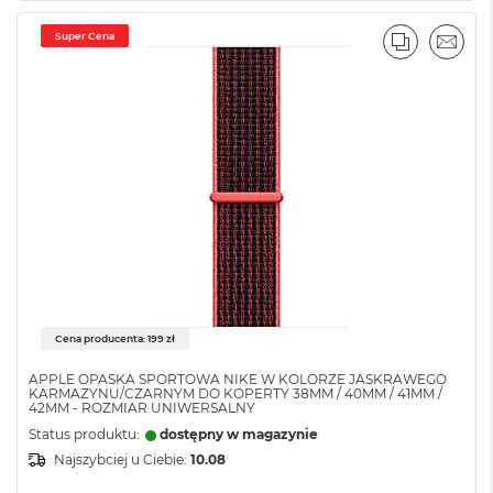
k
A
Super Cena
i
PORÓWNA
EMAI
r
3
2
G
B
R
A
M
W
e
d
ł
u
Cena producenta: 199 zł
g
p
APPLE OPASKA SPORTOWA NIKE W KOLORZE JASKRAWEGO
o
KARMAZYNU/CZARNYM DO KOPERTY 38MM / 40MM / 41MM /
j
42MM - ROZMIAR UNIWERSALNY
e
Status produktu:
dostępny w magazynie
m
Najszybciej u Ciebie:
10.08
n
o