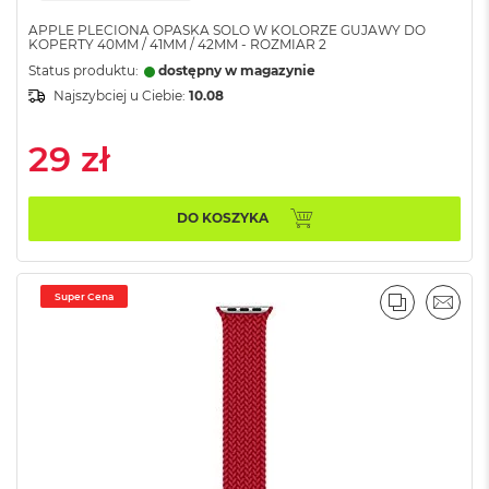
ó
APPLE PLECIONA OPASKA SOLO W KOLORZE GUJAWY DO
ż
KOPERTY 40MM / 41MM / 42MM - ROZMIAR 2
Status produktu:
dostępny w magazynie
M
a
Najszybciej u Ciebie:
10.08
c
B
29 zł
o
o
k
N
DO KOSZYKA
e
o
I
n
Super Cena
PORÓWNA
EMAI
d
y
g
o
M
a
c
B