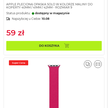
M
APPLE PLECIONA OPASKA SOLO W KOLORZE MALINY DO
KOPERTY 40MM / 41MM / 42MM - ROZMIAR 9
a
c
Status produktu:
dostępny w magazynie
B
Najszybciej u Ciebie:
10.08
o
o
k
59 zł
A
i
r
DO KOSZYKA
5
1
2
G
Super Cena
B
PORÓWNA
EMAI
M
a
c
B
o
o
k
A