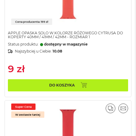
n
a
s
z
Cena producenta: 199 zł
a
r
APPLE OPASKA SOLO W KOLORZE RÓŻOWEGO CYTRUSA DO
o
KOPERTY 40MM / 41MM / 42MM - ROZMIAR 1
ś
Status produktu:
dostępny w magazynie
ć
Najszybciej u Ciebie:
10.08
M
a
9 zł
c
B
o
o
DO KOSZYKA
k
P
r
o
Super Cena
PORÓWNA
EMAI
S
W zestawie taniej
r
e
b
r