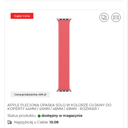
M
o
l
o
Super Cena
r
PORÓWNA
EMAI
u
M
a
c
B
o
o
k
N
e
o
C
y
t
Cena producenta: 499 zł
r
u
APPLE PLECIONA OPASKA SOLO W KOLORZE GUJAWY DO
KOPERTY 44MM / 45MM / 46MM / 49MM - ROZMIAR 1
s
o
Status produktu:
dostępny w magazynie
w
Najszybciej u Ciebie:
10.08
o