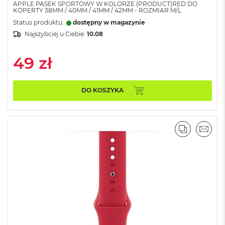
d
APPLE PASEK SPORTOWY W KOLORZE (PRODUCT)RED DO
KOPERTY 38MM / 40MM / 41MM / 42MM - ROZMIAR M/L
ł
u
Status produktu:
dostępny w magazynie
g
Najszybciej u Ciebie:
10.08
p
a
49 zł
m
i
ę
c
DO KOSZYKA
i
R
A
M
PORÓWNA
EMAI
M
a
c
B
o
o
k
A
i
r