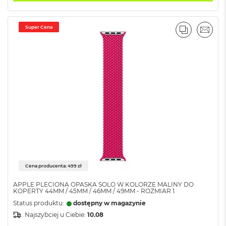
k
A
i
Super Cena
r
PORÓWNA
EMAI
M
2
M
a
c
B
o
o
k
A
i
r
1
Cena producenta: 499 zł
3
APPLE PLECIONA OPASKA SOLO W KOLORZE MALINY DO
M
KOPERTY 44MM / 45MM / 46MM / 49MM - ROZMIAR 1
a
Status produktu:
dostępny w magazynie
c
Najszybciej u Ciebie:
10.08
B
o