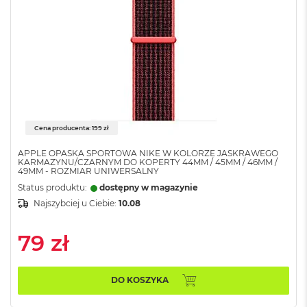
M
a
c
B
o
o
k
A
i
r
Cena producenta: 199 zł
2
4
APPLE OPASKA SPORTOWA NIKE W KOLORZE JASKRAWEGO
G
KARMAZYNU/CZARNYM DO KOPERTY 44MM / 45MM / 46MM /
49MM - ROZMIAR UNIWERSALNY
B
R
Status produktu:
dostępny w magazynie
A
Najszybciej u Ciebie:
10.08
M
M
79 zł
a
c
B
DO KOSZYKA
o
o