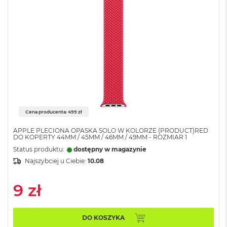
A
i
r
M
4
M
a
c
B
o
o
k
Cena producenta: 499 zł
A
i
APPLE PLECIONA OPASKA SOLO W KOLORZE (PRODUCT)RED
DO KOPERTY 44MM / 45MM / 46MM / 49MM - ROZMIAR 1
r
M
Status produktu:
dostępny w magazynie
3
Najszybciej u Ciebie:
10.08
M
9 zł
a
c
B
o
DO KOSZYKA
o