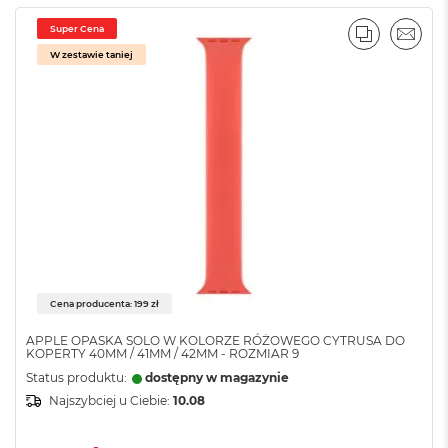
o
k
Super Cena
PORÓWNA
EMAI
P
W zestawie taniej
r
o
1
4
M
a
c
B
o
o
k
P
r
Cena producenta: 199 zł
o
1
APPLE OPASKA SOLO W KOLORZE RÓŻOWEGO CYTRUSA DO
KOPERTY 40MM / 41MM / 42MM - ROZMIAR 9
6
Status produktu:
dostępny w magazynie
W
Najszybciej u Ciebie:
10.08
e
d