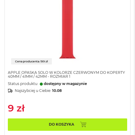
i
r
K
s
i
ę
ż
y
c
o
w
Cena producenta: 199 zł
a
P
APPLE OPASKA SOLO W KOLORZE CZERWONYM DO KOPERTY
o
40MM / 41MM / 42MM - ROZMIAR 1
ś
Status produktu:
dostępny w magazynie
w
i
Najszybciej u Ciebie:
10.08
a
t
9 zł
a
M
a
DO KOSZYKA
c
B