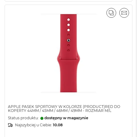
o
o
PORÓWNA
EMAI
k
A
i
r
P
ó
ł
n
o
c
M
a
c
B
o
o
APPLE PASEK SPORTOWY W KOLORZE (PRODUCT)RED DO
k
KOPERTY 44MM / 45MM / 46MM / 49MM - ROZMIAR M/L
A
Status produktu:
dostępny w magazynie
i
Najszybciej u Ciebie:
10.08
r
S