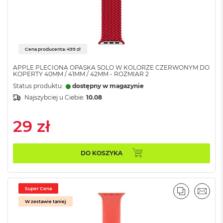
o
o
k
N
e
o
Cena producenta: 499 zł
S
r
APPLE PLECIONA OPASKA SOLO W KOLORZE CZERWONYM DO
e
KOPERTY 40MM / 41MM / 42MM - ROZMIAR 2
b
Status produktu:
dostępny w magazynie
r
Najszybciej u Ciebie:
10.08
n
y
29 zł
W
e
d
DO KOSZYKA
ł
u
g
p
o
Super Cena
PORÓWNA
EMAI
j
W zestawie taniej
e
m