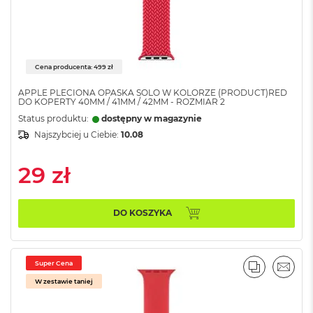
r
G
w
i
e
z
Cena producenta: 499 zł
d
n
APPLE PLECIONA OPASKA SOLO W KOLORZE (PRODUCT)RED
DO KOPERTY 40MM / 41MM / 42MM - ROZMIAR 2
a
s
Status produktu:
dostępny w magazynie
z
Najszybciej u Ciebie:
10.08
a
r
29 zł
o
ś
ć
DO KOSZYKA
M
a
c
B
Super Cena
o
PORÓWNA
EMAI
W zestawie taniej
o
k
A