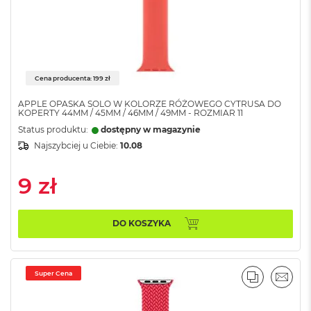
A
i
r
M
a
Cena producenta: 199 zł
c
B
APPLE OPASKA SOLO W KOLORZE RÓŻOWEGO CYTRUSA DO
o
KOPERTY 44MM / 45MM / 46MM / 49MM - ROZMIAR 11
o
Status produktu:
dostępny w magazynie
k
Najszybciej u Ciebie:
10.08
A
i
r
9 zł
M
5
DO KOSZYKA
M
a
c
B
Super Cena
o
PORÓWNA
EMAI
o
k