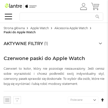
ZALOGUJ
MÓJ 
Apple
SIĘ
Festiwal
Mac
Strona główna
Apple Watch
Akcesoria Apple Watch
M
Paski do Apple Watch
a
c
AKTYWNE FILTRY
B
o
o
k
Czerwone paski do Apple Watch
N
e
Czerwień to kolor, który nie pozostaje niezauważony. Jeśli cenisz
o
sobie wyrazistość i chcesz podkreślić swój indywidualny styl,
czerwony pasek sprawdzi się doskonale. To wybór dla osób, które nie
W
e
boją się wyróżniać i lubią robić modowy statement.
d
ł
u
U
Lista
g
K
k