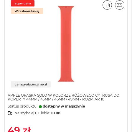
o
Super Cena
o
PORÓWNA
EMAI
k
W zestawie taniej
P
r
o
8
G
B
R
A
M
M
a
c
B
Cena producenta: 199 zł
o
APPLE OPASKA SOLO W KOLORZE RÓŻOWEGO CYTRUSA DO
o
KOPERTY 44MM / 45MM / 46MM / 49MM - ROZMIAR 10
k
P
Status produktu:
dostępny w magazynie
r
Najszybciej u Ciebie:
10.08
o
1
49 zł
6