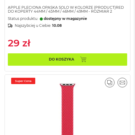
B
o
APPLE PLECIONA OPASKA SOLO W KOLORZE (PRODUCT)RED
DO KOPERTY 44MM / 45MM / 46MM / 49MM - ROZMIAR 2
o
k
Status produktu:
dostępny w magazynie
A
Najszybciej u Ciebie:
10.08
i
r
B
29 zł
ł
ę
k
DO KOSZYKA
i
t
n
y
Super Cena
PORÓWNA
EMAI
M
a
c
B
o
o
k
A
i