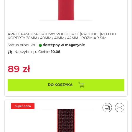
8
G
B
R
A
M
APPLE PASEK SPORTOWY W KOLORZE (PRODUCT)RED DO
KOPERTY 38MM / 40MM / 41MM / 42MM - ROZMIAR S/M
M
Status produktu:
dostępny w magazynie
a
c
Najszybciej u Ciebie:
10.08
B
o
89 zł
o
k
A
i
DO KOSZYKA
r
1
6
G
Super Cena
PORÓWNA
EMAI
B
R
A
M