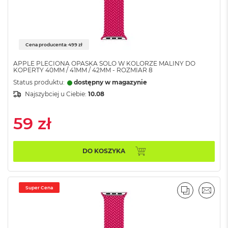
i
r
1
T
B
Cena producenta: 499 zł
M
APPLE PLECIONA OPASKA SOLO W KOLORZE MALINY DO
a
KOPERTY 40MM / 41MM / 42MM - ROZMIAR 8
c
Status produktu:
dostępny w magazynie
B
o
Najszybciej u Ciebie:
10.08
o
k
59 zł
A
i
r
2
DO KOSZYKA
T
B
M
Super Cena
PORÓWNA
EMAI
a
c
B
o