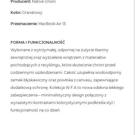
Producent:
Native Union
n
o
ś
Kolor:
Granatowy
c
i
Przeznaczenie:
MacBook Air 13
d
y
s
FORMA I FUNKCJONALNOŚĆ
k
Wykonane z wytrzymałej, odpornej na zużycie tkaniny
u
zewnętrznej oraz wyściełane wnętrzem z materiałów
M
pochodzących z recyklingu, które skutecznie chroni przed
a
codziennymi uszkodzeniami. Całość uzupełnia wodoodporny
c
B
zamek błyskawiczny oraz powłoka z canvasu, zapewniające
o
dodatkową ochronę. Kolekcja W.F.A to nowa odsłona lekkiego
o
k
zabezpieczenia – minimalistyczny design połączony z
N
wyrazistymi kontrastami kolorystycznymi podkreśla styl i
e
funkcjonalność na co dzień.
o
2
5
6
G