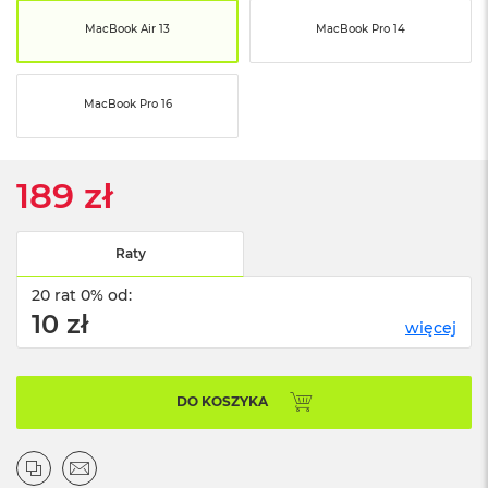
ó
MacBook Air 13
MacBook Pro 14
ż
M
a
MacBook Pro 16
c
B
o
o
189 zł
k
N
e
o
Raty
I
n
20 rat 0% od:
d
10 zł
więcej
y
g
o
DO KOSZYKA
M
a
c
B