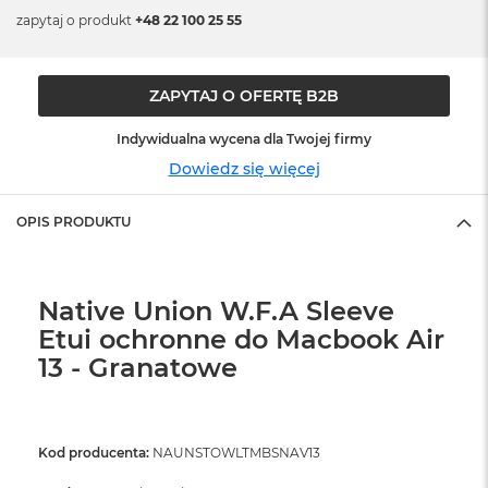
o
zapytaj o produkt
+48 22 100 25 55
o
k
N
e
ZAPYTAJ O OFERTĘ B2B
o
S
r
Indywidualna wycena dla Twojej firmy
e
Dowiedz się więcej
b
r
n
OPIS PRODUKTU
y
W
e
Native Union W.F.A Sleeve
d
Etui ochronne do Macbook Air
ł
u
13 - Granatowe
g
p
o
j
Kod producenta:
NAUNSTOWLTMBSNAV13
e
m