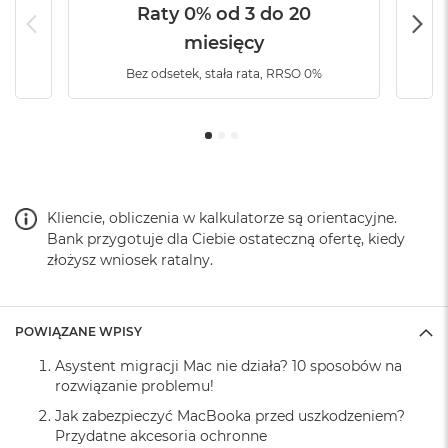
B
Raty 0% od 3 do 20
o
o
miesięcy
k
Bez odsetek, stała rata, RRSO 0%
A
i
r
B
ł
ę
k
i
Kliencie, obliczenia w kalkulatorze są orientacyjne.
t
n
Bank przygotuje dla Ciebie ostateczną ofertę, kiedy
y
złożysz wniosek ratalny.
M
a
c
POWIĄZANE WPISY
B
o
Asystent migracji Mac nie działa? 10 sposobów na
o
rozwiązanie problemu!
k
Jak zabezpieczyć MacBooka przed uszkodzeniem?
A
Przydatne akcesoria ochronne
i