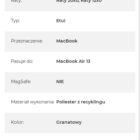
Raty
:
Raty 20x0, Raty 12x0
A
i
r
M
Typ
:
Etui
4
M
Przeznaczenie
:
MacBook
a
c
B
o
Pasuje do
:
MacBook Air 13
o
k
A
i
MagSafe
:
NIE
r
M
3
Materiał wykonania
:
Poliester z recyklingu
M
a
c
Kolor
:
Granatowy
B
o
o