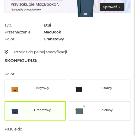
ż
ó
ł
t
y
Typ
Etui
Przeznaczenie
MacBook
M
Kolor
Granatowy
a
c
Przejdź do pełnej specyfikacji
B
o
SKONFIGURUJ:
o
k
N
Kolor:
e
o
Brązowy
Czarny
S
u
b
t
Granatowy
Zielony
e
l
n
y
Pasuje do:
R