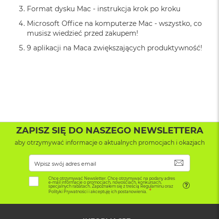
r
Format dysku Mac - instrukcja krok po kroku
G
w
Microsoft Office na komputerze Mac - wszystko, co
i
musisz wiedzieć przed zakupem!
e
z
9 aplikacji na Maca zwiększających produktywność!
d
n
a
s
z
a
r
o
ś
ZAPISZ SIĘ DO NASZEGO NEWSLETTERA
ć
aby otrzymywać informacje o aktualnych promocjach i okazjach
M
a
SUBSKRYB
c
Chcę otrzymywać Newsletter. Chcę otrzymywać na podany adres
B
e-mail informacje o promocjach, nowościach, konkursach,
specjalnych rabatach. Zapoznałem się z treścią Regulaminu oraz
o
Polityki Prywatności i akceptuję ich postanowienia.
o
k
A