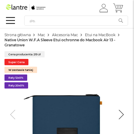
ZALOGUJ
MÓJ 
Apple
SIĘ
Festiwal
Mac
Strona główna
Mac
Akcesoria Mac
Etui na MacBook
M
Native Union W.F.A Sleeve Etui ochronne do Macbook Air 13 -
a
Granatowe
c
B
Cena producenta: 219 zł
o
Super Cena
o
k
W zestawie taniej
N
Raty 12x0%
e
Raty 20x0%
o
W
e
d
ł
u
g
k