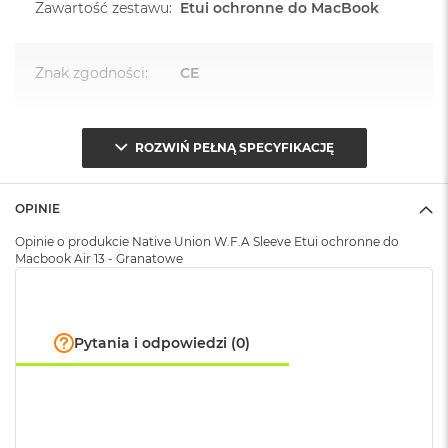
Zawartość zestawu
:
Etui ochronne do MacBook
k
A
i
r
Znak zgodności
:
CE
M
2
M
ROZWIŃ PEŁNĄ SPECYFIKACJĘ
a
c
B
OPINIE
o
o
Opinie o produkcie Native Union W.F.A Sleeve Etui ochronne do
k
Macbook Air 13 - Granatowe
A
i
r
1
3
Pytania i odpowiedzi (0)
M
a
c
B
o