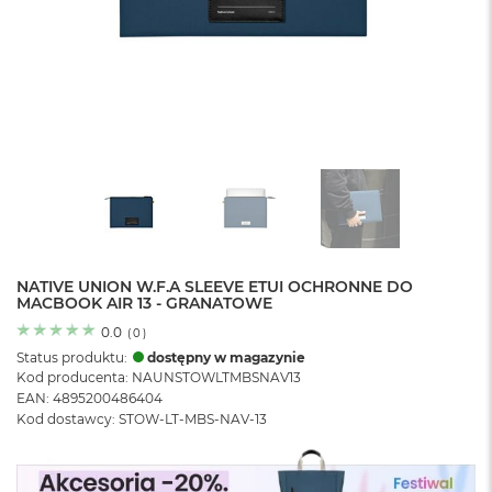
o
l
o
r
u
M
a
c
B
o
o
k
N
e
NATIVE UNION W.F.A SLEEVE ETUI OCHRONNE DO
MACBOOK AIR 13 - GRANATOWE
o
C
0.0
(
0
)
y
Status produktu:
dostępny w magazynie
t
Kod producenta: NAUNSTOWLTMBSNAV13
r
EAN: 4895200486404
u
Kod dostawcy: STOW-LT-MBS-NAV-13
s
o
w
o