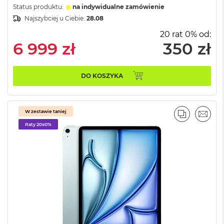
k
Status produktu:
na indywidualne zamówienie
A
Najszybciej u Ciebie:
28.08
i
r
20 rat 0% od:
M
6 999 zł
350 zł
2
M
DO KOSZYKA
a
c
B
o
W zestawie taniej
o
PORÓWNA
EMAI
k
Raty 20x0%
A
i
r
1
3
M
a
c
B
o