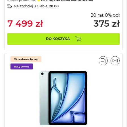
o
Najszybciej u Ciebie:
28.08
k
P
20 rat 0% od:
r
7 499 zł
375 zł
o
1
4
DO KOSZYKA
M
a
c
W zestawie taniej
B
PORÓWNA
EMAI
o
Raty 20x0%
o
k
P
r
o
1
6
W
e
d