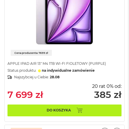
o
l
o
r
u
M
a
c
B
Cena producenta: 7699 zł
o
o
APPLE IPAD AIR 13" M4 1TB WI-FI FIOLETOWY (PURPLE)
k
N
Status produktu:
na indywidualne zamówienie
e
Najszybciej u Ciebie:
28.08
o
C
20 rat 0% od:
y
7 699 zł
385 zł
t
r
u
DO KOSZYKA
s
o
w
o