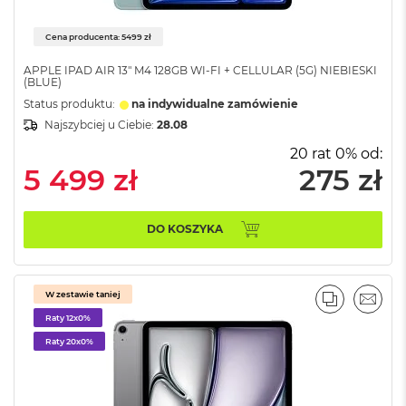
ś
c
Cena producenta: 5499 zł
i
d
APPLE IPAD AIR 13" M4 128GB WI-FI + CELLULAR (5G) NIEBIESKI
y
(BLUE)
s
Status produktu:
na indywidualne zamówienie
k
u
Najszybciej u Ciebie:
28.08
20 rat 0% od:
M
5 499 zł
275 zł
a
c
B
o
DO KOSZYKA
o
k
A
i
W zestawie taniej
r
PORÓWNA
EMAI
2
Raty 12x0%
5
Raty 20x0%
6
G
B