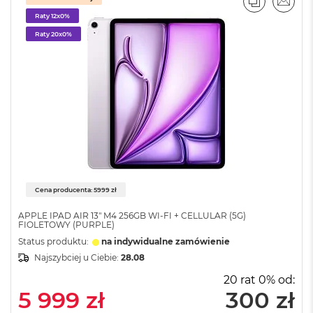
r
PORÓWNA
EMAI
G
Raty 12x0%
w
Raty 20x0%
i
e
z
d
n
a
s
z
a
r
o
ś
Cena producenta: 5999 zł
ć
APPLE IPAD AIR 13" M4 256GB WI-FI + CELLULAR (5G)
M
FIOLETOWY (PURPLE)
a
Status produktu:
na indywidualne zamówienie
c
B
Najszybciej u Ciebie:
28.08
o
20 rat 0% od:
o
5 999 zł
300 zł
k
A