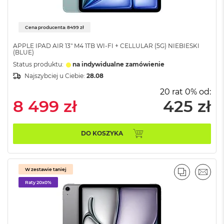
n
o
ś
Cena producenta: 8499 zł
c
i
APPLE IPAD AIR 13" M4 1TB WI-FI + CELLULAR (5G) NIEBIESKI
d
(BLUE)
y
Status produktu:
na indywidualne zamówienie
s
k
Najszybciej u Ciebie:
28.08
u
20 rat 0% od:
8 499 zł
425 zł
M
a
c
B
DO KOSZYKA
o
o
k
N
W zestawie taniej
e
PORÓWNA
EMAI
o
Raty 20x0%
2
5
6
G