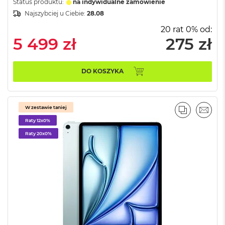
k
Status produktu:
na indywidualne zamówienie
A
Najszybciej u Ciebie:
28.08
i
20 rat 0% od:
r
3
5 499 zł
275 zł
2
G
B
DO KOSZYKA
R
A
M
W zestawie taniej
W
PORÓWNA
EMAI
e
Raty 12x0%
d
Raty 20x0%
ł
u
g
p
o
j
e
m
n
o