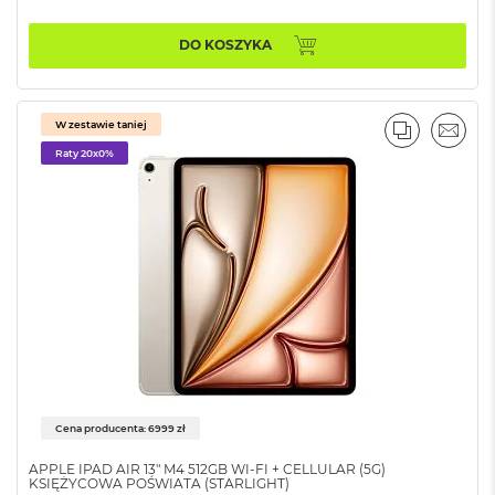
A
i
r
DO KOSZYKA
M
4
M
W zestawie taniej
PORÓWNA
EMAI
a
Raty 20x0%
c
B
o
o
k
A
i
r
M
3
M
a
c
Cena producenta: 6999 zł
B
o
APPLE IPAD AIR 13" M4 512GB WI-FI + CELLULAR (5G)
KSIĘŻYCOWA POŚWIATA (STARLIGHT)
o