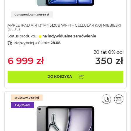
o
k
A
Cena producenta: 6999 zł
i
r
APPLE IPAD AIR 13" M4 512GB WI-FI + CELLULAR (5G) NIEBIESKI
(BLUE)
1
5
Status produktu:
na indywidualne zamówienie
Najszybciej u Ciebie:
28.08
W
20 rat 0% od:
e
6 999 zł
350 zł
d
ł
u
g
DO KOSZYKA
k
o
l
o
W zestawie taniej
r
PORÓWNA
EMAI
u
Raty 20x0%
M
a
c