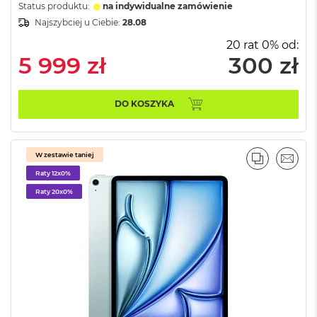
Status produktu:
na indywidualne zamówienie
o
Najszybciej u Ciebie:
28.08
o
k
20 rat 0% od:
A
5 999 zł
300 zł
i
r
P
ó
DO KOSZYKA
ł
n
o
c
W zestawie taniej
PORÓWNA
EMAI
Raty 12x0%
M
a
Raty 20x0%
c
B
o
o
k
A
i
r
S