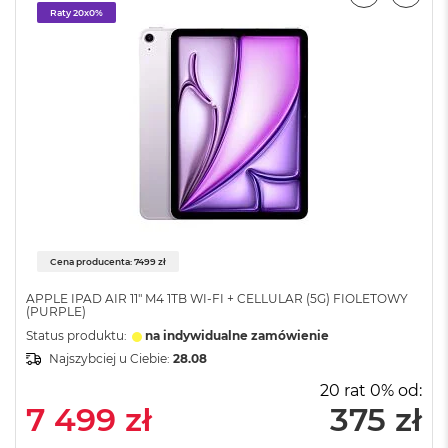
i
Raty 20x0%
r
1
T
B
M
a
c
B
o
o
k
A
i
Cena producenta: 7499 zł
r
2
APPLE IPAD AIR 11" M4 1TB WI-FI + CELLULAR (5G) FIOLETOWY
T
(PURPLE)
B
Status produktu:
na indywidualne zamówienie
Najszybciej u Ciebie:
28.08
M
a
20 rat 0% od:
c
7 499 zł
375 zł
B
o