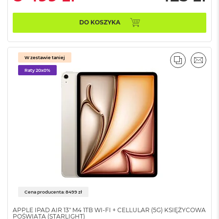
ó
ż
DO KOSZYKA
M
a
c
W zestawie taniej
B
PORÓWNA
EMAI
o
Raty 20x0%
o
k
N
e
o
I
n
d
y
g
o
M
Cena producenta: 8499 zł
a
c
APPLE IPAD AIR 13" M4 1TB WI-FI + CELLULAR (5G) KSIĘŻYCOWA
B
POŚWIATA (STARLIGHT)