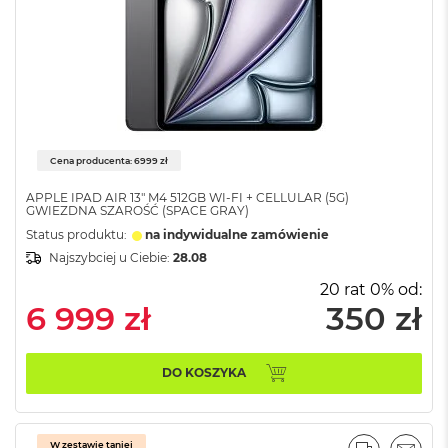
B
o
o
k
A
i
r
B
ł
Cena producenta: 6999 zł
ę
k
APPLE IPAD AIR 13" M4 512GB WI-FI + CELLULAR (5G)
i
GWIEZDNA SZAROŚĆ (SPACE GRAY)
t
Status produktu:
na indywidualne zamówienie
n
y
Najszybciej u Ciebie:
28.08
20 rat 0% od:
M
6 999 zł
350 zł
a
c
B
o
DO KOSZYKA
o
k
A
i
W zestawie taniej