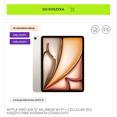
i
r
DO KOSZYKA
K
s
i
ę
W zestawie taniej
ż
PORÓWNA
EMAI
Raty 12x0%
y
c
Raty 20x0%
o
w
a
P
o
ś
w
i
a
t
a
Cena producenta: 5999 zł
M
a
APPLE IPAD AIR 13" M4 256GB WI-FI + CELLULAR (5G)
c
KSIĘŻYCOWA POŚWIATA (STARLIGHT)
B