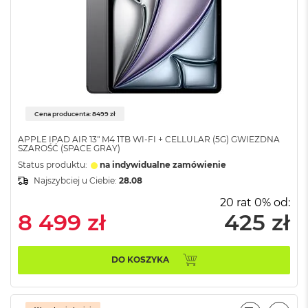
B
M
a
c
B
o
o
k
Cena producenta: 8499 zł
N
e
APPLE IPAD AIR 13" M4 1TB WI-FI + CELLULAR (5G) GWIEZDNA
o
SZAROŚĆ (SPACE GRAY)
5
Status produktu:
na indywidualne zamówienie
1
2
Najszybciej u Ciebie:
28.08
G
20 rat 0% od:
B
8 499 zł
425 zł
M
a
c
DO KOSZYKA
B
o
o
k