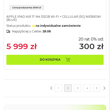
G
B
Cena producenta: 5999 zł
R
A
APPLE IPAD AIR 11" M4 512GB WI-FI + CELLULAR (5G) NIEBIESKI
M
(BLUE)
Status produktu:
na indywidualne zamówienie
M
Najszybciej u Ciebie:
28.08
a
c
20 rat 0% od:
B
5 999 zł
300 zł
o
o
k
P
DO KOSZYKA
r
o
3
2
G
B
Strona
STRONA
POPRZEDNI
ST
NA
Strona
Aktualnie
Strona
Strona
Strona
1
2
3
4
5
R
A
czytasz
M
stronę
M