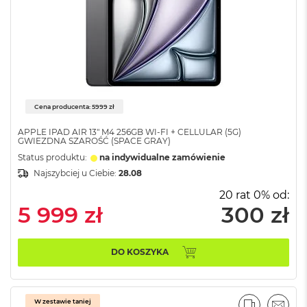
d
ł
u
g
p
a
m
i
ę
Cena producenta: 5999 zł
c
i
APPLE IPAD AIR 13" M4 256GB WI-FI + CELLULAR (5G)
R
GWIEZDNA SZAROŚĆ (SPACE GRAY)
A
Status produktu:
na indywidualne zamówienie
M
Najszybciej u Ciebie:
28.08
M
20 rat 0% od:
a
5 999 zł
300 zł
c
B
o
DO KOSZYKA
o
k
A
i
r
W zestawie taniej