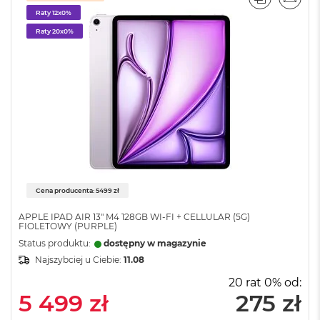
PORÓWNA
EMAI
8
Raty 12x0%
G
Raty 20x0%
B
R
A
M
M
a
c
B
o
o
k
A
Cena producenta: 5499 zł
i
r
APPLE IPAD AIR 13" M4 128GB WI-FI + CELLULAR (5G)
FIOLETOWY (PURPLE)
1
6
Status produktu:
dostępny w magazynie
G
Najszybciej u Ciebie:
11.08
B
R
20 rat 0% od:
A
5 499 zł
275 zł
M