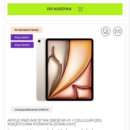
M
DO KOSZYKA
a
c
B
o
W zestawie taniej
o
PORÓWNA
EMAI
k
Raty 12x0%
A
Raty 20x0%
i
r
2
4
G
B
R
A
M
M
a
c
Cena producenta: 5499 zł
B
APPLE IPAD AIR 13" M4 128GB WI-FI + CELLULAR (5G)
o
KSIĘŻYCOWA POŚWIATA (STARLIGHT)
o