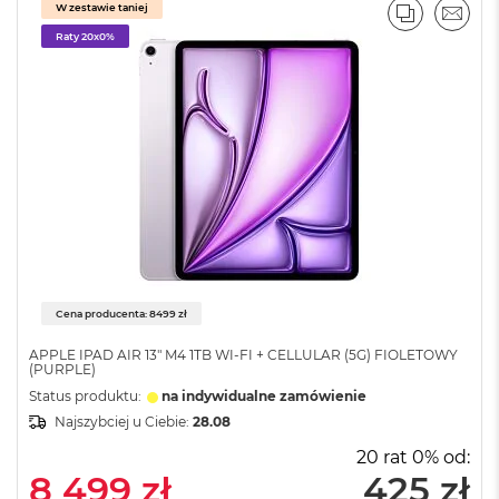
W zestawie taniej
ż
PORÓWNA
EMAI
ó
Raty 20x0%
ł
t
y
M
a
c
B
o
o
k
N
e
o
Cena producenta: 8499 zł
S
u
APPLE IPAD AIR 13" M4 1TB WI-FI + CELLULAR (5G) FIOLETOWY
(PURPLE)
b
t
Status produktu:
na indywidualne zamówienie
e
Najszybciej u Ciebie:
28.08
l
n
20 rat 0% od:
y
8 499 zł
425 zł
R