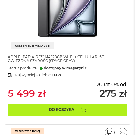
M
a
c
B
o
o
k
A
Cena producenta: 5499 zł
i
r
APPLE IPAD AIR 13" M4 128GB WI-FI + CELLULAR (5G)
5
GWIEZDNA SZAROŚĆ (SPACE GRAY)
1
Status produktu:
dostępny w magazynie
2
G
Najszybciej u Ciebie:
11.08
B
20 rat 0% od:
5 499 zł
275 zł
M
a
c
B
DO KOSZYKA
o
o
k
A
W zestawie taniej
PORÓWNA
EMAI