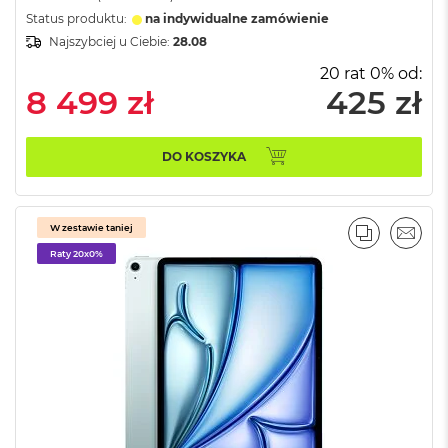
o
Status produktu:
na indywidualne zamówienie
o
k
Najszybciej u Ciebie:
28.08
N
20 rat 0% od:
e
8 499 zł
425 zł
o
S
r
e
DO KOSZYKA
b
r
n
y
W zestawie taniej
PORÓWNA
EMAI
W
Raty 20x0%
e
d
ł
u
g
p
o
j
e
m