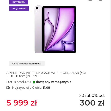
n
Raty 12x0%
a
Raty 20x0%
s
z
a
r
o
ś
ć
M
a
c
B
Cena producenta: 5999 zł
o
o
APPLE IPAD AIR 11" M4 512GB WI-FI + CELLULAR (5G)
k
FIOLETOWY (PURPLE)
P
Status produktu:
dostępny w magazynie
r
o
Najszybciej u Ciebie:
11.08
S
20 rat 0% od:
r
5 999 zł
300 zł
e
b
r