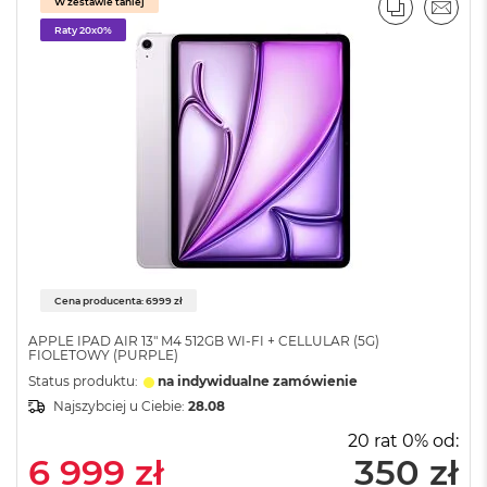
W zestawie taniej
PORÓWNA
EMAI
A
Raty 20x0%
i
r
M
a
c
B
o
o
k
A
i
r
M
Cena producenta: 6999 zł
5
APPLE IPAD AIR 13" M4 512GB WI-FI + CELLULAR (5G)
M
FIOLETOWY (PURPLE)
a
Status produktu:
na indywidualne zamówienie
c
Najszybciej u Ciebie:
28.08
B
o
20 rat 0% od:
o
6 999 zł
350 zł
k