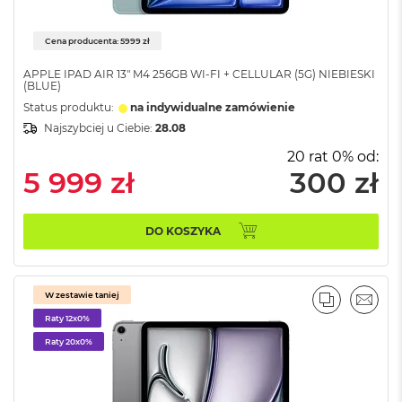
r
e
b
Cena producenta: 5999 zł
r
n
APPLE IPAD AIR 13" M4 256GB WI-FI + CELLULAR (5G) NIEBIESKI
y
(BLUE)
Status produktu:
na indywidualne zamówienie
M
Najszybciej u Ciebie:
28.08
a
c
20 rat 0% od:
B
5 999 zł
300 zł
o
o
k
A
DO KOSZYKA
i
r
Z
ł
W zestawie taniej
PORÓWNA
EMAI
o
Raty 12x0%
t
y
Raty 20x0%
W
e