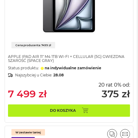
d
n
a
C
z
e
r
ń
Cena producenta: 7499 zł
M
APPLE IPAD AIR 11" M4 1TB WI-FI + CELLULAR (5G) GWIEZDNA
a
SZAROŚĆ (SPACE GRAY)
c
Status produktu:
na indywidualne zamówienie
B
o
Najszybciej u Ciebie:
28.08
o
20 rat 0% od:
k
7 499 zł
375 zł
P
r
o
G
DO KOSZYKA
w
i
e
z
W zestawie taniej
d
PORÓWNA
EMAI