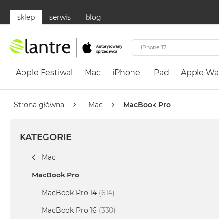
sklep
serwis
blog
Apple
Festiwal
Apple Festiwal
Mac
iPhone
iPad
Apple Wa
Mac
MacBook
Neo
Strona główna
Mac
MacBook Pro
Według
koloru
KATEGORIE
MacBook
Neo
Mac
Cytrusowożółty
MacBook Pro
MacBook
Neo
MacBook Pro 14
(614)
Subtelny
MacBook Pro 16
(330)
Róż