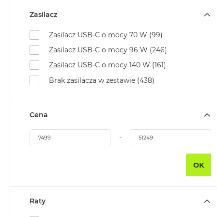
2TB
Zasilacz
MacBook
Air
Zasilacz USB‑C o mocy 70 W (99)
4TB
Zasilacz USB‑C o mocy 96 W (246)
MacBook
Zasilacz USB‑C o mocy 140 W (161)
Pro
Brak zasilacza w zestawie (438)
MacBook
Pro
14
Cena
MacBook
Pro
-
16
Według
OK
koloru
MacBook
Pro
Gwiezdna
Raty
Czerń