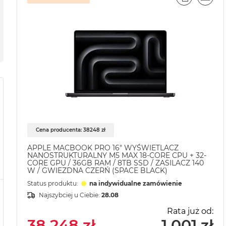
PORÓWNA
EMAI
Cena producenta: 38248 zł
APPLE MACBOOK PRO 16" WYŚWIETLACZ
NANOSTRUKTURALNY M5 MAX 18-CORE CPU + 32-
CORE GPU / 36GB RAM / 8TB SSD / ZASILACZ 140
W / GWIEZDNA CZERŃ (SPACE BLACK)
Status produktu:
na indywidualne zamówienie
Najszybciej u Ciebie:
28.08
Rata już od:
38 248 zł
1 001 zł