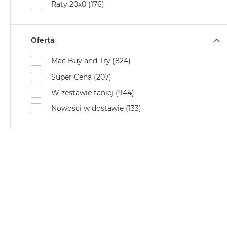
Raty 20x0 (176)
MacBook
Pro
Gwiezdna
Oferta
szarość
MacBook
Mac Buy and Try (824)
Pro
Super Cena (207)
Srebrny
W zestawie taniej (944)
Według
Nowości w dostawie (133)
pamięci
RAM
MacBook
Pro
8GB
RAM
MacBook
Pro
16GB
RAM