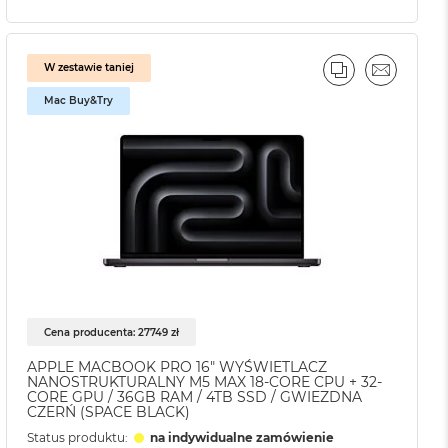
W zestawie taniej
J
L
PORÓWNAJ
EMAIL
Mac Buy&Try
Cena producenta: 27749 zł
APPLE MACBOOK PRO 16" WYŚWIETLACZ
NANOSTRUKTURALNY M5 MAX 18-CORE CPU + 32-
CORE GPU / 36GB RAM / 4TB SSD / GWIEZDNA
CZERŃ (SPACE BLACK)
Status produktu:
na indywidualne zamówienie