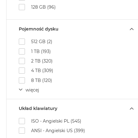
128 GB (96)
MacBook
Air
Złoty
Pojemność dysku
Według
pamięci
512 GB (2)
RAM
1 TB (193)
MacBook
Air
2 TB (320)
8GB
4 TB (309)
RAM
8 TB (120)
MacBook
Air
więcej
16GB
RAM
Układ klawiatury
MacBook
Air
ISO - Angielski PL (545)
24GB
ANSI - Angielski US (399)
RAM