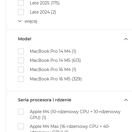
Late 2025 (175)
Air
M5
Late 2024 (2)
MacBook
więcej
Air
M4
Model
MacBook
Air
MacBook Pro 14 M4 (1)
M3
MacBook Pro 14 M5 (613)
MacBook
MacBook Pro 16 M4 (1)
Air
M2
MacBook Pro 16 M5 (329)
MacBook
Air
Seria procesora i rdzenie
13
MacBook
Apple M4 (10-rdzeniowy CPU + 10-rdzeniowy
Air
GPU) (1)
15
Apple M4 Max (16-rdzeniowy CPU + 40-