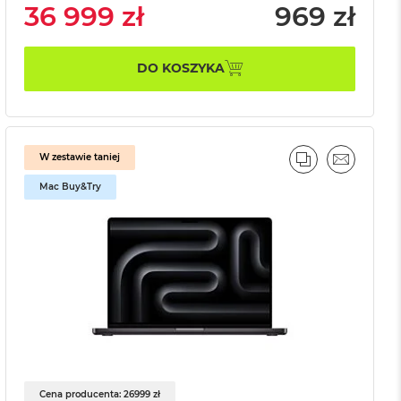
36 999 zł
969 zł
DO KOSZYKA
W zestawie taniej
J
L
PORÓWNAJ
EMAIL
Mac Buy&Try
Cena producenta: 26999 zł