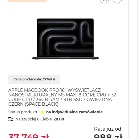
J
L
PORÓWNAJ
EMAIL
Cena producenta: 37749 zł
APPLE MACBOOK PRO 16" WYŚWIETLACZ
NANOSTRUKTURALNY M5 MAX 18-CORE CPU + 32-
CORE GPU / 36GB RAM / 8TB SSD / GWIEZDNA
CZERŃ (SPACE BLACK)
Status produktu:
na indywidualne zamówienie
Najszybciej u Ciebie:
28.08
Rata już od:
37 749 zł
988 zł