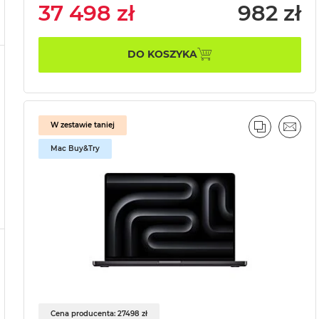
37 498 zł
982 zł
DO KOSZYKA
W zestawie taniej
PORÓWNA
EMAI
Mac Buy&Try
Cena producenta: 27498 zł