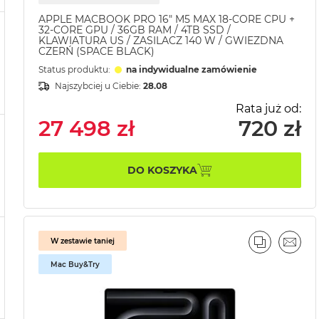
APPLE MACBOOK PRO 16" M5 MAX 18-CORE CPU +
32-CORE GPU / 36GB RAM / 4TB SSD /
KLAWIATURA US / ZASILACZ 140 W / GWIEZDNA
CZERŃ (SPACE BLACK)
Status produktu:
na indywidualne zamówienie
Najszybciej u Ciebie:
28.08
Rata już od:
27 498 zł
720 zł
DO KOSZYKA
W zestawie taniej
PORÓWNA
EMAI
Mac Buy&Try