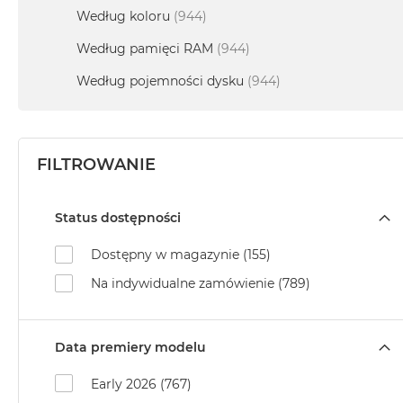
MacBook
Według koloru
(944)
Neo
Według pamięci RAM
(944)
Indygo
Według pojemności dysku
(944)
MacBook
Neo
Srebrny
Według
FILTROWANIE
pojemności
dysku
MacBook
Status dostępności
Neo
256GB
Dostępny w magazynie (155)
MacBook
Na indywidualne zamówienie (789)
Neo
512GB
Data premiery modelu
MacBook
Air
Early 2026
MacBook