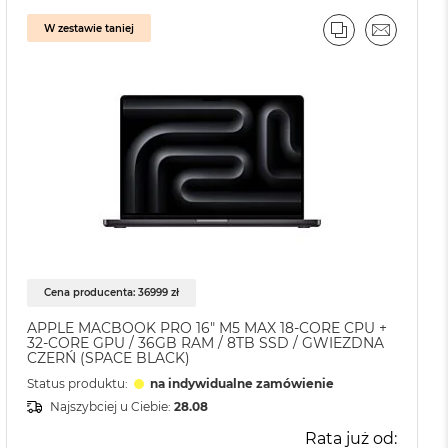
W zestawie taniej
J
L
PORÓWNAJ
EMAIL
Cena producenta: 36999 zł
APPLE MACBOOK PRO 16" M5 MAX 18-CORE CPU +
32-CORE GPU / 36GB RAM / 8TB SSD / GWIEZDNA
CZERŃ (SPACE BLACK)
Status produktu:
na indywidualne zamówienie
Najszybciej u Ciebie:
28.08
Rata już od: