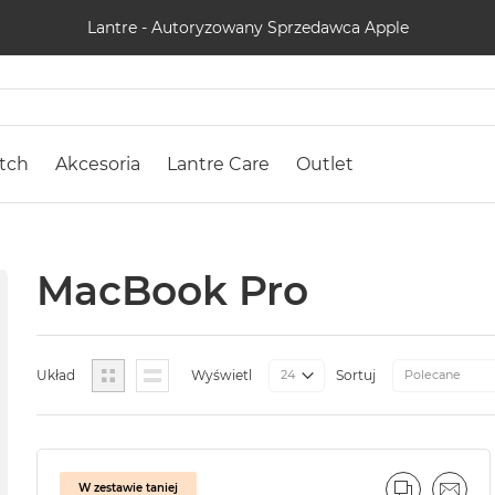
Lantre - Autoryzowany Sprzedawca Apple
tch
Akcesoria
Lantre Care
Outlet
MacBook Pro
Siatka
Lista
Układ
Wyświetl
Sortuj
W zestawie taniej