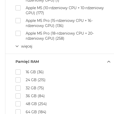
Według
rdzeniowy GPU) (1)
koloru
Apple M5 (10-rdzeniowy CPU + 10-rdzeniowy
MacBook
GPU) (177)
Air
Apple M5 Pro (15-rdzeniowy CPU + 16-
Błękitny
rdzeniowy GPU) (136)
MacBook
Apple M5 Pro (18-rdzeniowy CPU + 20-
Air
rdzeniowy GPU) (258)
Gwiezdna
więcej
szarość
MacBook
Pamięć RAM
Air
Księżycowa
16 GB (36)
Poświata
24 GB (215)
MacBook
Air
32 GB (75)
Północ
36 GB (84)
MacBook
48 GB (254)
Air
64 GB (184)
Srebrny