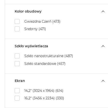
MacBook
Air
Kolor obudowy
32GB
RAM
Gwiezdna Czerń (473)
Według
Srebrny (471)
pojemności
dysku
MacBook
Szkło wyświetlacza
Air
256GB
Szkło nanostrukturalne (487)
MacBook
Szkło standardowe (457)
Air
512GB
Ekran
MacBook
Air
14,2" (3024 x 1964) (614)
1TB
16,2" (3456 x 2234) (330)
MacBook
Air