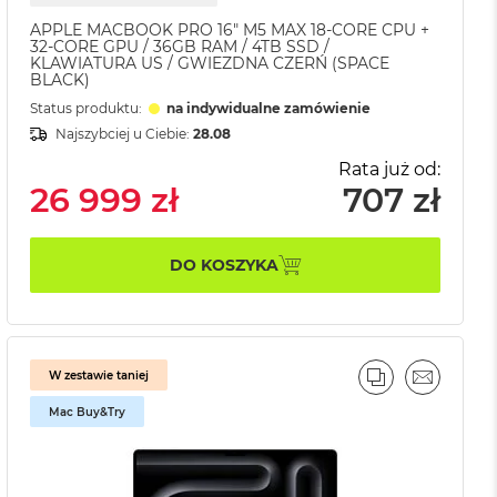
APPLE MACBOOK PRO 16" M5 MAX 18-CORE CPU +
32-CORE GPU / 36GB RAM / 4TB SSD /
KLAWIATURA US / GWIEZDNA CZERŃ (SPACE
BLACK)
Status produktu:
na indywidualne zamówienie
Najszybciej u Ciebie:
28.08
Rata już od:
26 999 zł
707 zł
DO KOSZYKA
W zestawie taniej
J
L
PORÓWNAJ
EMAIL
Mac Buy&Try