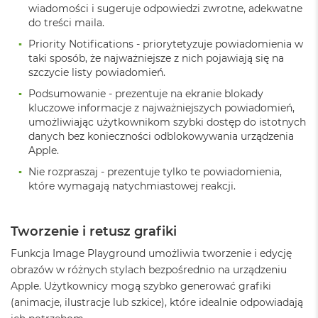
o
wiadomości i sugeruje odpowiedzi zwrotne, adekwatne
o
do treści maila.
k
N
Priority Notifications - priorytetyzuje powiadomienia w
e
taki sposób, że najważniejsze z nich pojawiają się na
o
szczycie listy powiadomień.
S
r
Podsumowanie - prezentuje na ekranie blokady
e
kluczowe informacje z najważniejszych powiadomień,
b
umożliwiając użytkownikom szybki dostęp do istotnych
r
danych bez konieczności odblokowywania urządzenia
n
Apple.
y
Nie rozpraszaj - prezentuje tylko te powiadomienia,
W
które wymagają natychmiastowej reakcji.
e
d
ł
Tworzenie i retusz grafiki
u
g
Funkcja Image Playground umożliwia tworzenie i edycję
p
obrazów w różnych stylach bezpośrednio na urządzeniu
o
j
Apple. Użytkownicy mogą szybko generować grafiki
e
(animacje, ilustracje lub szkice), które idealnie odpowiadają
m