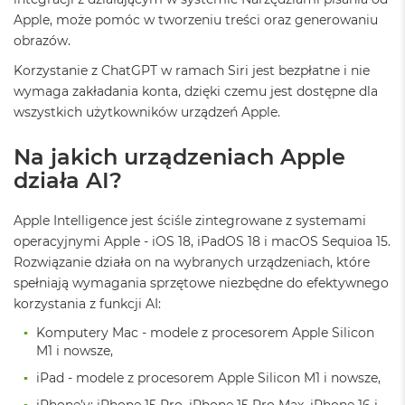
B
Apple, może pomóc w tworzeniu treści oraz generowaniu
obrazów.
M
a
Korzystanie z ChatGPT w ramach Siri jest bezpłatne i nie
c
wymaga zakładania konta, dzięki czemu jest dostępne dla
B
o
wszystkich użytkowników urządzeń Apple.
o
k
Na jakich urządzeniach Apple
N
e
działa AI?
o
5
Apple Intelligence jest ściśle zintegrowane z systemami
1
2
operacyjnymi Apple - iOS 18, iPadOS 18 i macOS Sequioa 15.
G
Rozwiązanie działa on na wybranych urządzeniach, które
B
spełniają wymagania sprzętowe niezbędne do efektywnego
korzystania z funkcji AI:
M
a
Komputery Mac - modele z procesorem Apple Silicon
c
M1 i nowsze,
B
o
iPad - modele z procesorem Apple Silicon M1 i nowsze,
o
k