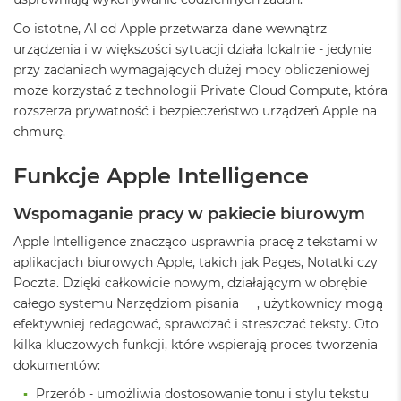
ż
ó
Co istotne, AI od Apple przetwarza dane wewnątrz
ł
urządzenia i w większości sytuacji działa lokalnie - jedynie
t
przy zadaniach wymagających dużej mocy obliczeniowej
y
może korzystać z technologii Private Cloud Compute, która
M
rozszerza prywatność i bezpieczeństwo urządzeń Apple na
a
chmurę.
c
B
Funkcje Apple Intelligence
o
o
k
Wspomaganie pracy w pakiecie biurowym
N
e
Apple Intelligence znacząco usprawnia pracę z tekstami w
o
aplikacjach biurowych Apple, takich jak Pages, Notatki czy
S
Poczta. Dzięki całkowicie nowym, działającym w obrębie
u
b
całego systemu Narzędziom pisania , użytkownicy mogą
t
efektywniej redagować, sprawdzać i streszczać teksty. Oto
e
kilka kluczowych funkcji, które wspierają proces tworzenia
l
dokumentów:
n
y
Przerób - umożliwia dostosowanie tonu i stylu tekstu
R