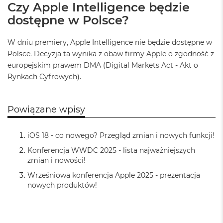
Czy Apple Intelligence będzie
k
A
dostępne w Polsce?
i
r
M
W dniu premiery, Apple Intelligence nie będzie dostępne w
2
Polsce. Decyzja ta wynika z obaw firmy Apple o zgodność z
europejskim prawem DMA (Digital Markets Act - Akt o
M
Rynkach Cyfrowych).
a
c
B
o
Powiązane wpisy
o
k
A
iOS 18 - co nowego? Przegląd zmian i nowych funkcji!
i
r
Konferencja WWDC 2025 - lista najważniejszych
1
zmian i nowości!
3
Wrześniowa konferencja Apple 2025 - prezentacja
nowych produktów!
M
a
c
B
o