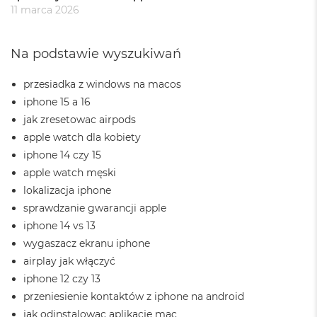
i
11 marca 2026
r
1
T
B
Na podstawie wyszukiwań
M
przesiadka z windows na macos
a
iphone 15 a 16
c
B
jak zresetowac airpods
o
apple watch dla kobiety
o
k
iphone 14 czy 15
A
apple watch męski
i
lokalizacja iphone
r
2
sprawdzanie gwarancji apple
T
iphone 14 vs 13
B
wygaszacz ekranu iphone
M
airplay jak włączyć
a
iphone 12 czy 13
c
B
przeniesienie kontaktów z iphone na android
o
jak odinstalowac aplikacje mac