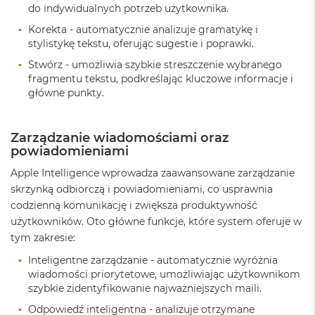
do indywidualnych potrzeb użytkownika.
ó
ż
Korekta - automatycznie analizuje gramatykę i
stylistykę tekstu, oferując sugestie i poprawki.
M
a
Stwórz - umożliwia szybkie streszczenie wybranego
c
fragmentu tekstu, podkreślając kluczowe informacje i
B
główne punkty.
o
o
k
Zarządzanie wiadomościami oraz
N
powiadomieniami
e
o
Apple Intelligence wprowadza zaawansowane zarządzanie
I
n
skrzynką odbiorczą i powiadomieniami, co usprawnia
d
codzienną komunikację i zwiększa produktywność
y
użytkowników. Oto główne funkcje, które system oferuje w
g
tym zakresie:
o
Inteligentne zarządzanie - automatycznie wyróżnia
M
wiadomości priorytetowe, umożliwiając użytkownikom
a
szybkie zidentyfikowanie najważniejszych maili.
c
B
Odpowiedź inteligentna - analizuje otrzymane