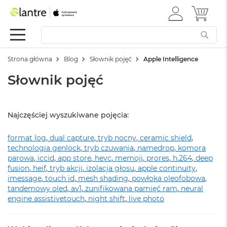
ZALOGUJ
MÓJ 
Apple
SIĘ
Festiwal
Mac
Strona główna
Blog
Słownik pojęć
Apple Intelligence
M
a
Słownik pojęć
c
B
o
o
Najczęściej wyszukiwane pojęcia:
k
N
format log
e
,
dual capture
,
tryb nocny
,
ceramic shield
,
o
technologia genlock
,
tryb czuwania
,
namedrop
,
komora
parowa
,
iccid
,
app store
,
hevc
,
memoji
,
prores
,
h.264
,
deep
W
fusion
,
heif
,
tryb akcji
,
izolacja głosu
,
apple continuity
,
e
imessage
,
touch id
,
mesh shading
,
powłoka oleofobowa
,
d
tandemowy oled
,
av1
,
zunifikowana pamięć ram
,
neural
ł
engine
assistivetouch
,
night shift
,
live photo
u
g
k