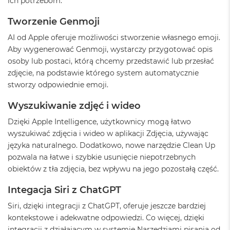
ich potrzebom.
n
o
Tworzenie Genmoji
ś
c
AI od Apple oferuje możliwości stworzenie własnego emoji.
i
Aby wygenerować Genmoji, wystarczy przygotować opis
d
y
osoby lub postaci, którą chcemy przedstawić lub przesłać
s
zdjęcie, na podstawie którego system automatycznie
k
stworzy odpowiednie emoji.
u
Wyszukiwanie zdjęć i wideo
M
a
Dzięki Apple Intelligence, użytkownicy mogą łatwo
c
wyszukiwać zdjęcia i wideo w aplikacji Zdjęcia, używając
B
o
języka naturalnego. Dodatkowo, nowe narzędzie Clean Up
o
pozwala na łatwe i szybkie usunięcie niepotrzebnych
k
obiektów z tła zdjęcia, bez wpływu na jego pozostałą część.
N
e
Integacja Siri z ChatGPT
o
2
Siri, dzięki integracji z ChatGPT, oferuje jeszcze bardziej
5
6
kontekstowe i adekwatne odpowiedzi. Co więcej, dzięki
G
integracji z działającym w systemie Narzędziami pisania od