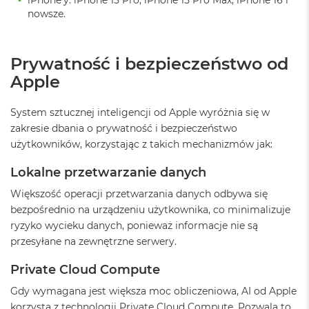
iPhone’y: iPhone 15 Pro, iPhone 15 Pro Max, iPhone 16 i
A
nowsze.
i
r
Prywatność i bezpieczeństwo od
M
a
Apple
c
B
o
System sztucznej inteligencji od Apple wyróżnia się w
o
zakresie dbania o prywatność i bezpieczeństwo
k
użytkowników, korzystając z takich mechanizmów jak:
A
i
Lokalne przetwarzanie danych
r
M
Większość operacji przetwarzania danych odbywa się
5
bezpośrednio na urządzeniu użytkownika, co minimalizuje
M
ryzyko wycieku danych, ponieważ informacje nie są
a
przesyłane na zewnętrzne serwery.
c
B
Private Cloud Compute
o
o
Gdy wymagana jest większa moc obliczeniowa, AI od Apple
k
korzysta z technologii Private Cloud Compute. Pozwala to