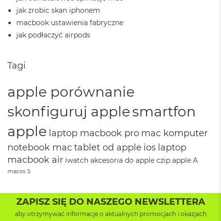
o
jak zrobic skan iphonem
k
A
macbook ustawienia fabryczne
i
jak podłaczyć airpods
r
4
T
Tagi
B
M
apple porównanie
a
c
skonfiguruj apple
smartfon
B
o
apple
o
laptop macbook pro
mac komputer
k
P
notebook mac
tablet od apple
ios
laptop
r
macbook air
iwatch
akcesoria do apple
czip apple
A
o
macos
S
M
a
c
ZAPISZ SIĘ DO NASZEGO NEWSLETTERA
B
aby otrzymywać informacje o aktualnych promocjach i okazjach
o