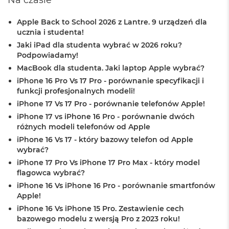
Na czasie
B
o
o
Apple Back to School 2026 z Lantre. 9 urządzeń dla
k
ucznia i studenta!
A
Jaki iPad dla studenta wybrać w 2026 roku?
i
Podpowiadamy!
r
B
MacBook dla studenta. Jaki laptop Apple wybrać?
ł
iPhone 16 Pro Vs 17 Pro - porównanie specyfikacji i
ę
funkcji profesjonalnych modeli!
k
i
iPhone 17 Vs 17 Pro - porównanie telefonów Apple!
t
iPhone 17 vs iPhone 16 Pro - porównanie dwóch
n
różnych modeli telefonów od Apple
y
iPhone 16 Vs 17 - który bazowy telefon od Apple
wybrać?
M
a
iPhone 17 Pro Vs iPhone 17 Pro Max - który model
c
flagowca wybrać?
B
iPhone 16 Vs iPhone 16 Pro - porównanie smartfonów
o
Apple!
o
k
iPhone 16 Vs iPhone 15 Pro. Zestawienie cech
A
bazowego modelu z wersją Pro z 2023 roku!
i