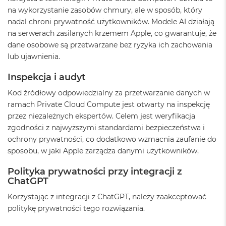
A
na wykorzystanie zasobów chmury, ale w sposób, który
i
r
nadal chroni prywatność użytkowników. Modele AI działają
M
na serwerach zasilanych krzemem Apple, co gwarantuje, że
4
dane osobowe są przetwarzane bez ryzyka ich zachowania
lub ujawnienia.
M
a
c
Inspekcja i audyt
B
Kod źródłowy odpowiedzialny za przetwarzanie danych w
o
o
ramach Private Cloud Compute jest otwarty na inspekcję
k
przez niezależnych ekspertów. Celem jest weryfikacja
A
zgodności z najwyższymi standardami bezpieczeństwa i
i
ochrony prywatności, co dodatkowo wzmacnia zaufanie do
r
M
sposobu, w jaki Apple zarządza danymi użytkowników,
3
Polityka prywatności przy integracji z
M
ChatGPT
a
c
Korzystając z integracji z ChatGPT, należy zaakceptować
B
politykę prywatności tego rozwiązania.
o
o