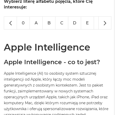
Wybierz literę alfabetu pojęcia, które Cię
o
l
interesuje:
o
r
u
0
A
B
C
D
E
F
G
M
a
c
B
Apple Intelligence
o
o
k
Apple Intelligence - co to jest?
N
e
o
Apple Intelligence (AI) to osobisty system sztucznej
C
inteligencji od Apple, który łączy moc modeli
y
generatywnych z osobistym kontekstem. Jest to pakiet
t
r
funkcji, zaimplementowany w nowych systemach
u
operacyjnych urządzeń Apple, takich jak iPhone, iPad oraz
s
komputery Mac, dzięki którym rozumieją one potrzeby
o
w
użytkownika i oferują spersonalizowane rozwiązania, które
o
usprawniają wykonywanie codziennych zadań.