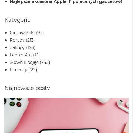
Najlepsze akcesoria Apple. 11 polecanych gadżetów!
r
G
w
i
Kategorie
e
z
Ciekawostki
(92)
d
n
Porady
(213)
a
Zakupy
(178)
s
Lantre Pro
(13)
z
a
Słownik pojęć
(245)
r
Recenzje
(22)
o
ś
ć
Najnowsze posty
M
a
c
B
o
o
k
A