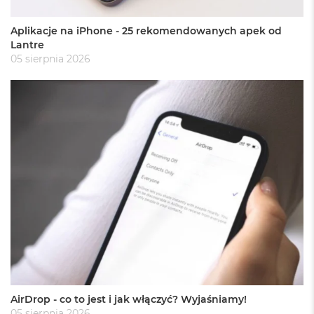
r
e
b
Aplikacje na iPhone - 25 rekomendowanych apek od
r
Lantre
n
05 sierpnia 2026
y
M
a
c
B
o
o
k
A
i
r
Z
ł
o
t
y
W
AirDrop - co to jest i jak włączyć? Wyjaśniamy!
e
05 sierpnia 2026