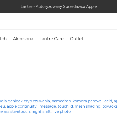
Lantre - Autoryzowany Sprzedawca Apple
tch
Akcesoria
Lantre Care
Outlet
ogia genlock
,
tryb czuwania
,
namedrop
,
komora parowa
,
iccid
,
a
osu
,
apple continuity
,
imessage
,
touch id
,
mesh shading
,
powłok
ne
assistivetouch
,
night shift
,
live photo