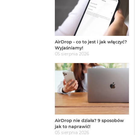
AirDrop - co to jest i jak włączyć?
Wyjaśniamy!
05 sierpnia 2026
AirDrop nie działa? 9 sposobów
jak to naprawić!
05 sierpnia 2026