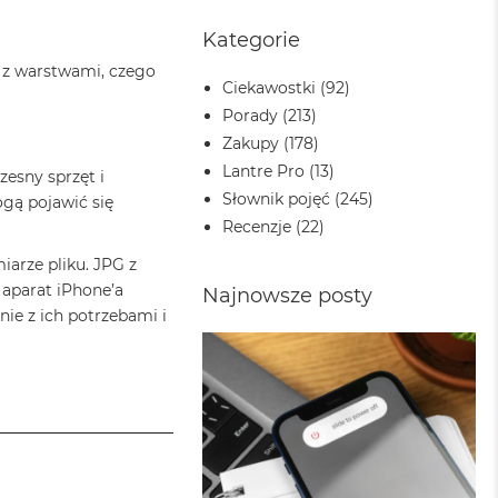
Kategorie
w z warstwami, czego
Ciekawostki
(92)
Porady
(213)
Zakupy
(178)
Lantre Pro
(13)
esny sprzęt i
Słownik pojęć
(245)
gą pojawić się
Recenzje
(22)
arze pliku. JPG z
 aparat iPhone’a
Najnowsze posty
ie z ich potrzebami i