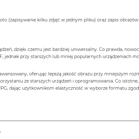
oto (zapisywanie kilku zdjęć w jednym pliku) oraz zapis obrazó
zeń, dzięki czemu jest bardziej uniwersalny. Co prawda, nowocz
, jednak przy starszych lub mniej popularnych urządzeniach mo
awansowany, oferując lepszą jakość obrazu przy mniejszym rozmi
orzystaniu ze starszych urządzeń i oprogramowania. Co istotne,
 JPG, dając użytkownikom elastyczność w wyborze formatu zgodn
e