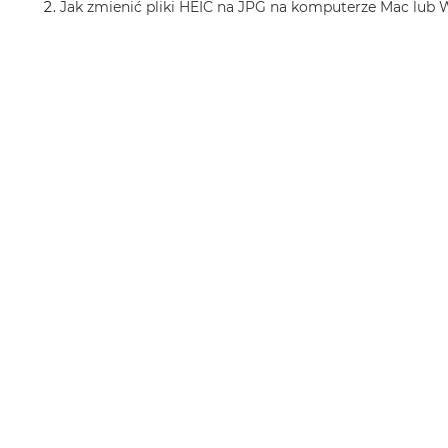
Jak zmienić pliki HEIC na JPG na komputerze Mac lub
MacBook
Air
Złoty
Według
pamięci
RAM
MacBook
Air
8GB
RAM
MacBook
Air
16GB
RAM
MacBook
Air
24GB
RAM