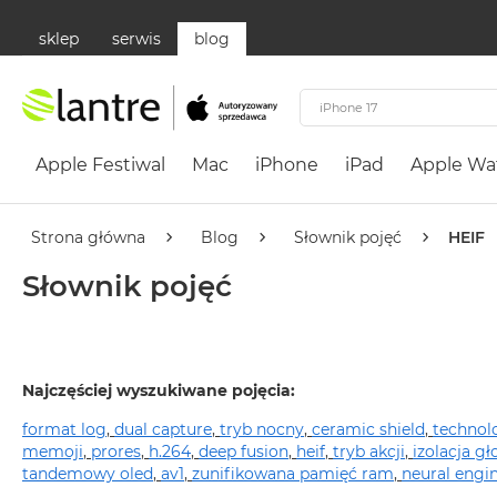
sklep
serwis
blog
Apple
Festiwal
Apple Festiwal
Mac
iPhone
iPad
Apple Wa
Mac
MacBook
Neo
Strona główna
Blog
Słownik pojęć
HEIF
Według
Słownik pojęć
koloru
MacBook
Neo
Cytrusowożółty
Najczęściej wyszukiwane pojęcia:
MacBook
format log
,
dual capture
,
tryb nocny
,
ceramic shield
,
technol
Neo
memoji
,
prores
,
h.264
,
deep fusion
,
heif
,
tryb akcji
,
izolacja gł
Subtelny
tandemowy oled
,
av1
,
zunifikowana pamięć ram
,
neural engi
Róż