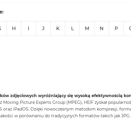
e:
G
H
I
J
K
L
M
N
P
plików zdjęciowych wyróżniający się wysoką efektywnością ko
 Moving Picture Experts Group (MPEG), HEIF zyskał popularnoś
S oraz iPadOS. Dzięki nowoczesnym metodom kompresji, forma
jakości w porównaniu do tradycyjnych formatów takich jak JPG.