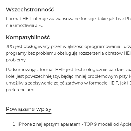
Według
koloru
Wszechstronność
MacBook
Format HEIF oferuje zaawansowane funkcje, takie jak Live Ph
Air
nie umożliwia JPG.
Błękitny
MacBook
Kompatybilność
Air
JPG jest obsługiwany przez większość oprogramowania i urząd
Gwiezdna
programy bez problemu obsługują rozszerzenia obrazów HEIF
szarość
problemy.
MacBook
Podsumowując, format HEIF jest technologicznie bardziej za
Air
kolei jest powszechniejszy, będąc mniej problemowym przy k
Księżycowa
umożliwia zapisywanie zdjęć zarówno w formacie HEIF, jak i
Poświata
preferencjami.
MacBook
Air
Północ
Powiązane wpisy
MacBook
Air
iPhone z najlepszym aparatem - TOP 9 modeli od Appl
Srebrny