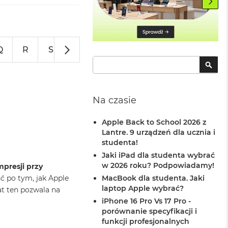
Q
R
S
T
U
V
W
Z
Szukaj
SZU
Na czasie
Apple Back to School 2026 z
Lantre. 9 urządzeń dla ucznia i
studenta!
Jaki iPad dla studenta wybrać
w 2026 roku? Podpowiadamy!
mpresji przy
MacBook dla studenta. Jaki
ć po tym, jak Apple
laptop Apple wybrać?
t ten pozwala na
iPhone 16 Pro Vs 17 Pro -
porównanie specyfikacji i
funkcji profesjonalnych