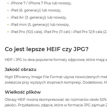
iPhone 7 / iPhone 7 Plus lub nowszy,
Air
M5
iPad (6. generacji) lub nowszy,
MacBook
iPad Air (3. generacji) lub nowszy,
Air
iPad mini (5. generacji) lub nowszy,
M4
iPad Pro (10,5 cala), iPad Pro (11 cali) i iPad Pro 12,9 cala (
MacBook
Air
M3
Co jest lepsze HEIF czy JPG?
MacBook
Air
HEIF i JPG to dwa popularne formaty zdjęciowe, które mają s
M2
Jakość obrazu
MacBook
Air
High Efficiency Image File Format używa nowoczesnych metod
13
zwłaszcza przy wyższych stopniach kompresji. Dodatkowo, HE
MacBook
Wielkość plików
Air
15
Obrazy HEIF można skompresować do rozmiarów około 50% mn
jakości. Przykładowo, zdjęcie, które w formacie JPG zajmuje