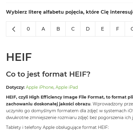
MacBook
Neo
Wybierz literę alfabetu pojęcia, które Cię interesuj
Indygo
MacBook
0
A
B
C
D
E
F
Neo
Srebrny
Według
HEIF
pojemności
dysku
MacBook
Co to jest format HEIF?
Neo
256GB
Dotyczy:
Apple iPhone
,
Apple iPad
MacBook
HEIF, czyli High Efficiency Image File Format, to format 
Neo
zachowaniu doskonałej jakości obrazu
. Wprowadzony przez
512GB
uczyniło go domyślnym formatem dla zdjęć w systemach iO
MacBook
dwukrotne zmniejszenie rozmiaru zdjęć bez pogorszenia ich 
Air
Tablety i telefony Apple obsługujące format HEIF:
MacBook