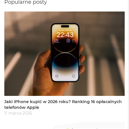
Popularne posty
o
k
A
i
r
1
5
W
e
d
ł
u
g
k
o
l
o
r
Jaki iPhone kupić w 2026 roku? Ranking 16 opłacalnych
u
telefonów Apple
11 marca 2026
M
a
c