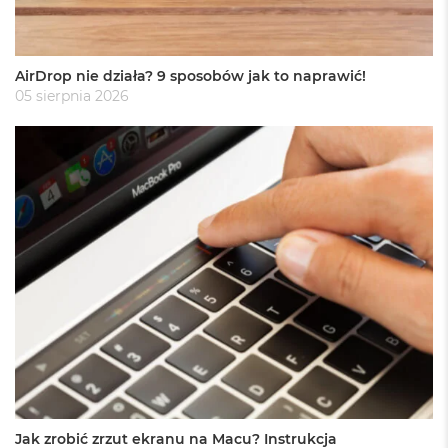
A
i
r
M
4
AirDrop nie działa? 9 sposobów jak to naprawić!
05 sierpnia 2026
M
a
c
B
o
o
k
A
i
r
M
3
M
a
c
B
o
Jak zrobić zrzut ekranu na Macu? Instrukcja
o