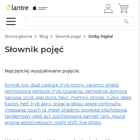
ZALOGUJ
MÓJ 
Apple
SIĘ
Festiwal
Mac
Strona główna
Blog
Słownik pojęć
Dolby Digital
M
a
Słownik pojęć
c
B
o
o
Najczęściej wyszukiwane pojęcia:
k
N
format log
e
,
dual capture
,
tryb nocny
,
ceramic shield
,
o
technologia genlock
,
tryb czuwania
,
namedrop
,
komora
parowa
,
iccid
,
app store
,
hevc
,
memoji
,
prores
,
h.264
,
deep
W
fusion
,
heif
,
tryb akcji
,
izolacja głosu
,
apple continuity
,
e
imessage
,
touch id
,
mesh shading
,
powłoka oleofobowa
,
d
tandemowy oled
,
av1
,
zunifikowana pamięć ram
,
neural
ł
engine
assistivetouch
,
night shift
,
live photo
u
g
k