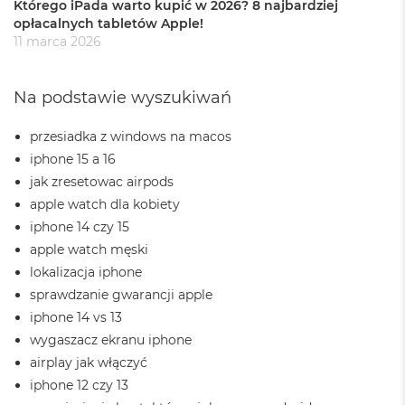
r
Którego iPada warto kupić w 2026? 8 najbardziej
e
opłacalnych tabletów Apple!
b
11 marca 2026
r
n
y
Na podstawie wyszukiwań
M
a
przesiadka z windows na macos
c
iphone 15 a 16
B
jak zresetowac airpods
o
o
apple watch dla kobiety
k
iphone 14 czy 15
A
i
apple watch męski
r
lokalizacja iphone
Z
sprawdzanie gwarancji apple
ł
o
iphone 14 vs 13
t
wygaszacz ekranu iphone
y
airplay jak włączyć
W
iphone 12 czy 13
e