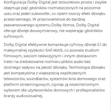
Konfiguracja Dolby Digital jest stosunkowo prosta i zwykle
ż
ó
obejmuje pięć głośników rozmieszczonych na poziomie
ł
uszu oraz jeden subwoofer, co razem tworzy efekt dźwięku
t
przestrzennego. W przeciwieństwie do bardziej
y
zaawansowanego systemu Dolby Atmos, Dolby Digital
M
oferuje dźwięk dwuwymiarowy, nie wspierając głośników
a
sufitowych.
c
B
Dolby Digital efektywnie kompresuje cyfrowy dźwięk 5.1 do
o
maksymalnej szybkości 640 kbit/s, co pozwala studiom
o
filmowym, sieciom telewizyjnym i innym dostawcom
k
N
treści na zredukowanie rozmiaru plików audio bez
e
istotnego wpływu na jakość dźwięku. Technologia dźwięku
o
jest kompatybilna z większością współczesnych
S
telewizorów, soundbarów, systemów kina domowego oraz
u
b
platform streamingowych, czyniąc ją wszechstronnym
t
wyborem dla użytkowników domowych i profesjonalistów
e
branży audiowizualnej.
l
n
y
R