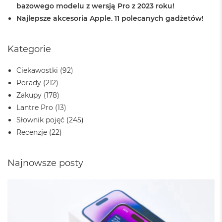
n
bazowego modelu z wersją Pro z 2023 roku!
o
Najlepsze akcesoria Apple. 11 polecanych gadżetów!
ś
c
i
d
Kategorie
y
s
Ciekawostki
(92)
k
Porady
(212)
u
Zakupy
(178)
M
Lantre Pro
(13)
a
c
Słownik pojęć
(245)
B
Recenzje
(22)
o
o
k
Najnowsze posty
N
e
o
2
5
6
G