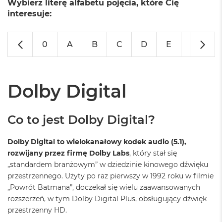
Wybierz literę alfabetu pojęcia, które Cię
o
l
interesuje:
o
r
u
0
A
B
C
D
E
F
G
M
a
c
B
Dolby Digital
o
o
k
Co to jest Dolby Digital?
N
e
o
Dolby Digital to wielokanałowy kodek audio (5.1),
C
rozwijany przez firmę Dolby Labs
, który stał się
y
„standardem branżowym” w dziedzinie kinowego dźwięku
t
r
przestrzennego. Użyty po raz pierwszy w 1992 roku w filmie
u
„Powrót Batmana”, doczekał się wielu zaawansowanych
s
rozszerzeń, w tym Dolby Digital Plus, obsługujący dźwięk
o
w
przestrzenny HD.
o