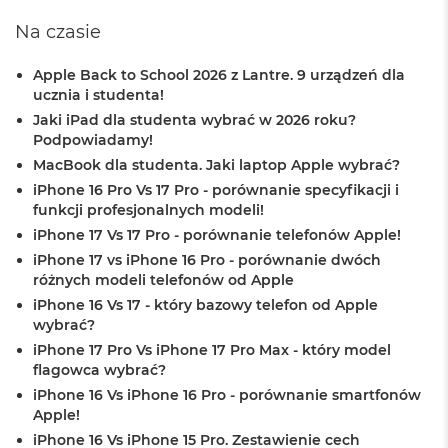
o
o
Na czasie
k
N
e
Apple Back to School 2026 z Lantre. 9 urządzeń dla
o
ucznia i studenta!
S
Jaki iPad dla studenta wybrać w 2026 roku?
r
Podpowiadamy!
e
b
MacBook dla studenta. Jaki laptop Apple wybrać?
r
iPhone 16 Pro Vs 17 Pro - porównanie specyfikacji i
n
funkcji profesjonalnych modeli!
y
iPhone 17 Vs 17 Pro - porównanie telefonów Apple!
W
iPhone 17 vs iPhone 16 Pro - porównanie dwóch
e
różnych modeli telefonów od Apple
d
iPhone 16 Vs 17 - który bazowy telefon od Apple
ł
wybrać?
u
g
iPhone 17 Pro Vs iPhone 17 Pro Max - który model
p
flagowca wybrać?
o
iPhone 16 Vs iPhone 16 Pro - porównanie smartfonów
j
Apple!
e
m
iPhone 16 Vs iPhone 15 Pro. Zestawienie cech