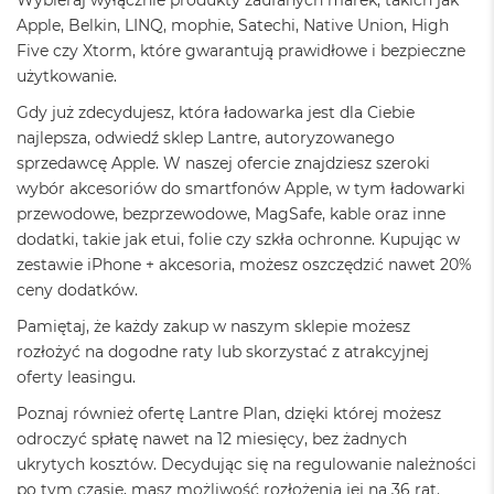
ł
u
Apple, Belkin, LINQ, mophie, Satechi, Native Union, High
g
Five czy Xtorm, które gwarantują prawidłowe i bezpieczne
k
użytkowanie.
o
l
Gdy już zdecydujesz, która ładowarka jest dla Ciebie
o
najlepsza, odwiedź sklep Lantre, autoryzowanego
r
u
sprzedawcę Apple. W naszej ofercie znajdziesz szeroki
wybór akcesoriów do smartfonów Apple, w tym ładowarki
M
przewodowe, bezprzewodowe, MagSafe, kable oraz inne
a
dodatki, takie jak etui, folie czy szkła ochronne. Kupując w
c
B
zestawie iPhone + akcesoria, możesz oszczędzić nawet 20%
o
ceny dodatków.
o
k
Pamiętaj, że każdy zakup w naszym sklepie możesz
P
rozłożyć na dogodne raty lub skorzystać z atrakcyjnej
r
oferty leasingu.
o
G
Poznaj również ofertę Lantre Plan, dzięki której możesz
w
odroczyć spłatę nawet na 12 miesięcy, bez żadnych
i
e
ukrytych kosztów. Decydując się na regulowanie należności
z
po tym czasie, masz możliwość rozłożenia jej na 36 rat.