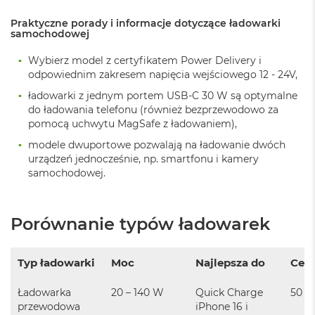
i
r
Praktyczne porady i informacje dotyczące ładowarki
samochodowej
K
s
i
Wybierz model z certyfikatem Power Delivery i
ę
odpowiednim zakresem napięcia wejściowego 12 - 24V,
ż
ładowarki z jednym portem USB-C 30 W są optymalne
y
do ładowania telefonu (również bezprzewodowo za
c
o
pomocą uchwytu MagSafe z ładowaniem),
w
modele dwuportowe pozwalają na ładowanie dwóch
a
urządzeń jednocześnie, np. smartfonu i kamery
P
samochodowej.
o
ś
w
i
Porównanie typów ładowarek
a
t
a
Typ ładowarki
Moc
Najlepsza do
Cena
M
a
Ładowarka
20 – 140 W
Quick Charge
50 zł
c
przewodowa
iPhone 16 i
B