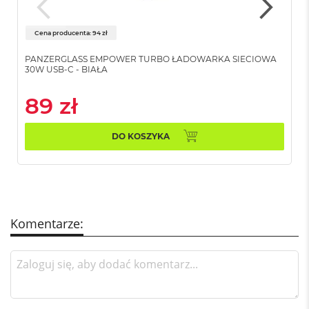
G
B
R
Cena producenta: 94 zł
A
M
PANZERGLASS EMPOWER TURBO ŁADOWARKA SIECIOWA
30W USB-C - BIAŁA
M
a
89 zł
c
B
o
DO KOSZYKA
o
k
P
r
o
3
2
Komentarze:
G
B
R
A
M
M