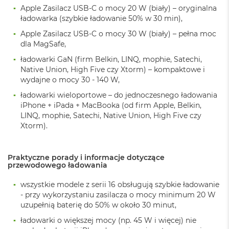
Apple Zasilacz USB-C o mocy 20 W (biały) – oryginalna
A
i
ładowarka (szybkie ładowanie 50% w 30 min),
r
Apple Zasilacz USB-C o mocy 30 W (biały) – pełna moc
dla MagSafe,
M
a
ładowarki GaN (firm Belkin, LINQ, mophie, Satechi,
c
Native Union, High Five czy Xtorm) – kompaktowe i
B
wydajne o mocy 30 - 140 W,
o
o
ładowarki wieloportowe – do jednoczesnego ładowania
k
iPhone + iPada + MacBooka (od firm Apple, Belkin,
A
LINQ, mophie, Satechi, Native Union, High Five czy
i
Xtorm).
r
M
5
Praktyczne porady i informacje dotyczące
przewodowego ładowania
M
a
wszystkie modele z serii 16 obsługują szybkie ładowanie
c
B
- przy wykorzystaniu zasilacza o mocy minimum 20 W
o
uzupełnią baterię do 50% w około 30 minut,
o
ładowarki o większej mocy (np. 45 W i więcej) nie
k