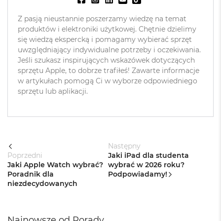
n
a
Z pasją nieustannie poszerzamy wiedzę na temat
s
produktów i elektroniki użytkowej. Chętnie dzielimy
z
się wiedzą ekspercką i pomagamy wybierać sprzęt
a
r
uwzględniający indywidualne potrzeby i oczekiwania.
o
Jeśli szukasz inspirujących wskazówek dotyczących
ś
sprzętu Apple, to dobrze trafiłeś! Zawarte informacje
ć
w artykułach pomogą Ci w wyborze odpowiedniego
sprzętu lub aplikacji.
M
a
c
B
o
o
Następny
k
Poprzedni
Jaki iPad dla studenta
P
Jaki Apple Watch wybrać?
wybrać w 2026 roku?
r
o
Poradnik dla
Podpowiadamy!
S
niezdecydowanych
r
e
b
r
Najnowsze od Porady