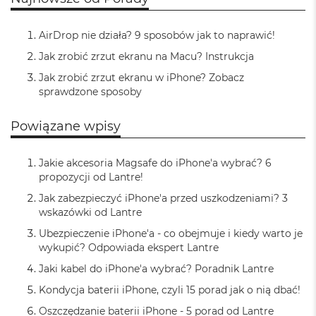
n
y
AirDrop nie działa? 9 sposobów jak to naprawić!
W
Jak zrobić zrzut ekranu na Macu? Instrukcja
e
d
Jak zrobić zrzut ekranu w iPhone? Zobacz
ł
sprawdzone sposoby
u
g
p
Powiązane wpisy
a
m
i
Jakie akcesoria Magsafe do iPhone'a wybrać? 6
ę
propozycji od Lantre!
c
Jak zabezpieczyć iPhone'a przed uszkodzeniami? 3
i
wskazówki od Lantre
R
A
Ubezpieczenie iPhone'a - co obejmuje i kiedy warto je
M
wykupić? Odpowiada ekspert Lantre
M
Jaki kabel do iPhone'a wybrać? Poradnik Lantre
a
Kondycja baterii iPhone, czyli 15 porad jak o nią dbać!
c
B
Oszczędzanie baterii iPhone - 5 porad od Lantre