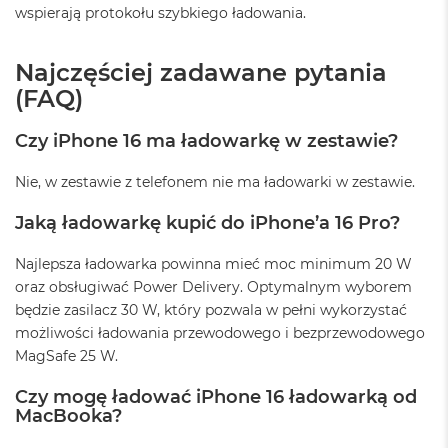
wspierają protokołu szybkiego ładowania.
M
a
c
Najczęściej zadawane pytania
B
o
(FAQ)
o
k
Czy iPhone 16 ma ładowarkę w zestawie?
A
i
r
Nie, w zestawie z telefonem nie ma ładowarki w zestawie.
5
1
Jaką ładowarkę kupić do iPhone’a 16 Pro?
2
G
Najlepsza ładowarka powinna mieć moc minimum 20 W
B
oraz obsługiwać Power Delivery. Optymalnym wyborem
M
będzie zasilacz 30 W, który pozwala w pełni wykorzystać
a
możliwości ładowania przewodowego i bezprzewodowego
c
MagSafe 25 W.
B
o
o
Czy mogę ładować iPhone 16 ładowarką od
k
MacBooka?
A