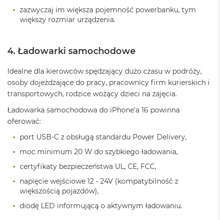
r
zazwyczaj im większa pojemność powerbanku, tym
G
większy rozmiar urządzenia.
w
i
e
z
4. Ładowarki samochodowe
d
n
Idealne dla kierowców spędzający dużo czasu w podróży,
a
osoby dojeżdżające do pracy, pracownicy firm kurierskich i
s
z
transportowych, rodzice wożący dzieci na zajęcia.
a
Ładowarka samochodowa do iPhone'a 16 powinna
r
o
oferować:
ś
ć
port USB-C z obsługą standardu Power Delivery,
moc minimum 20 W do szybkiego ładowania,
M
a
certyfikaty bezpieczeństwa UL, CE, FCC,
c
napięcie wejściowe 12 - 24V (kompatybilność z
B
o
większością pojazdów),
o
diodę LED informującą o aktywnym ładowaniu.
k
A