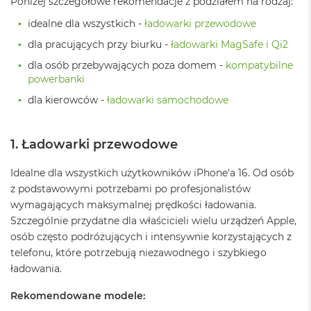
Poniżej szczegółowe rekomendacje z podziałem na rodzaj:
B
idealne dla wszystkich -
ładowarki przewodowe
M
dla pracujących przy biurku -
ładowarki MagSafe i Qi2
a
c
dla osób przebywających poza domem -
kompatybilne
B
powerbanki
o
o
dla kierowców -
ładowarki samochodowe
k
N
e
1. Ładowarki przewodowe
o
5
1
Idealne dla wszystkich użytkowników iPhone'a 16. Od osób
2
z podstawowymi potrzebami po profesjonalistów
G
wymagających maksymalnej prędkości ładowania.
B
Szczególnie przydatne dla właścicieli wielu urządzeń Apple,
M
osób często podróżujących i intensywnie korzystających z
a
telefonu, które potrzebują niezawodnego i szybkiego
c
ładowania.
B
o
Rekomendowane modele:
o
k