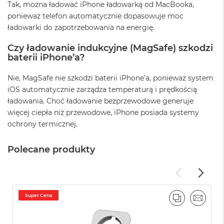
i
Tak, można ładować iPhone ładowarką od MacBooka,
r
ponieważ telefon automatycznie dopasowuje moc
1
T
ładowarki do zapotrzebowania na energię.
B
Czy ładowanie indukcyjne (MagSafe) szkodzi
M
baterii iPhone’a?
a
c
Nie, MagSafe nie szkodzi baterii iPhone’a, ponieważ system
B
iOS automatycznie zarządza temperaturą i prędkością
o
o
ładowania. Choć ładowanie bezprzewodowe generuje
k
więcej ciepła niż przewodowe, iPhone posiada systemy
A
ochrony termicznej.
i
r
2
Polecane produkty
T
B
M
a
Super Cena
c
PORÓWNAJ
EMAIL
B
o