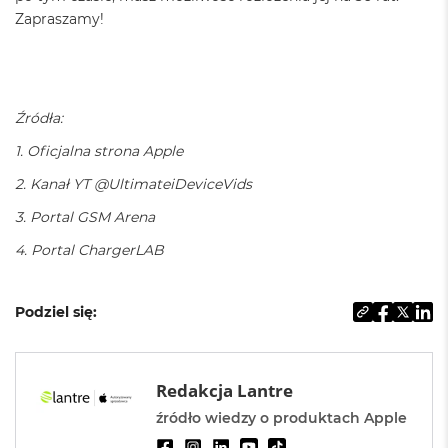
d
Zapraszamy!
n
a
C
z
e
r
Źródła:
ń
1. Oficjalna strona Apple
M
2. Kanał YT @UltimateiDeviceVids
a
c
3. Portal GSM Arena
B
o
4. Portal ChargerLAB
o
k
P
Podziel się:
r
o
G
w
i
Redakcja Lantre
e
źródło wiedzy o produktach Apple
z
d