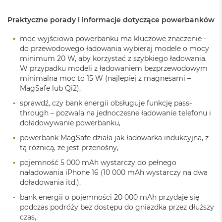
B
o
Praktyczne porady i informacje dotyczące powerbanków
o
k
A
moc wyjściowa powerbanku ma kluczowe znaczenie -
i
do przewodowego ładowania wybieraj modele o mocy
r
minimum 20 W, aby korzystać z szybkiego ładowania.
B
W przypadku modeli z ładowaniem bezprzewodowym
ł
minimalna moc to 15 W (najlepiej z magnesami –
ę
MagSafe lub Qi2),
k
i
sprawdź, czy bank energii obsługuje funkcję pass-
t
through – pozwala na jednoczesne ładowanie telefonu i
n
doładowywanie powerbanku,
y
powerbank MagSafe działa jak ładowarka indukcyjna, z
M
tą różnicą, że jest przenośny,
a
pojemność 5 000 mAh wystarczy do pełnego
c
naładowania iPhone 16 (10 000 mAh wystarczy na dwa
B
o
doładowania itd.),
o
bank energii o pojemności 20 000 mAh przydaje się
k
podczas podróży bez dostępu do gniazdka przez dłuższy
A
czas,
i