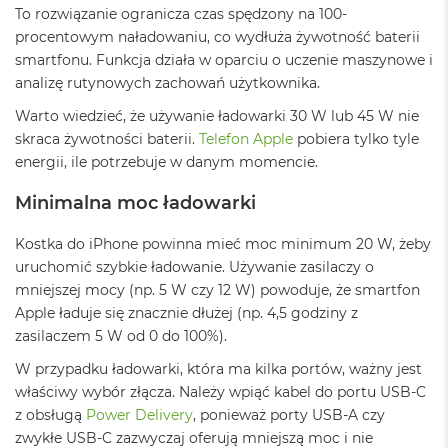
ś
To rozwiązanie ogranicza czas spędzony na 100-
c
procentowym naładowaniu, co wydłuża żywotność baterii
i
smartfonu. Funkcja działa w oparciu o uczenie maszynowe i
d
y
analizę rutynowych zachowań użytkownika.
s
Warto wiedzieć, że używanie ładowarki 30 W lub 45 W nie
k
u
skraca żywotności baterii.
Telefon Apple
pobiera tylko tyle
energii, ile potrzebuje w danym momencie.
M
a
Minimalna moc ładowarki
c
B
Kostka do iPhone powinna mieć moc minimum 20 W, żeby
o
o
uruchomić szybkie ładowanie. Używanie zasilaczy o
k
mniejszej mocy (np. 5 W czy 12 W) powoduje, że smartfon
A
Apple ładuje się znacznie dłużej (np. 4,5 godziny z
i
r
zasilaczem 5 W od 0 do 100%).
2
W przypadku ładowarki, która ma kilka portów, ważny jest
5
6
właściwy wybór złącza. Należy wpiąć kabel do portu USB-C
G
z obsługą
Power Delivery
, ponieważ porty USB-A czy
B
zwykłe USB-C zazwyczaj oferują mniejszą moc i nie