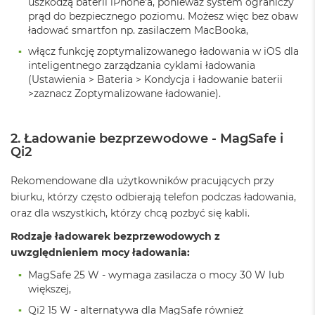
uszkodzą baterii iPhone'a, ponieważ system ograniczy
A
i
prąd do bezpiecznego poziomu. Możesz więc bez obaw
r
ładować smartfon np. zasilaczem MacBooka,
M
włącz funkcję zoptymalizowanego ładowania w iOS dla
4
inteligentnego zarządzania cyklami ładowania
(Ustawienia > Bateria > Kondycja i ładowanie baterii
M
a
>zaznacz Zoptymalizowane ładowanie).
c
B
o
2. Ładowanie bezprzewodowe - MagSafe i
o
Qi2
k
A
Rekomendowane dla użytkowników pracujących przy
i
r
biurku, którzy często odbierają telefon podczas ładowania,
M
oraz dla wszystkich, którzy chcą pozbyć się kabli.
3
Rodzaje ładowarek bezprzewodowych z
M
uwzględnieniem mocy ładowania:
a
c
MagSafe 25 W - wymaga zasilacza o mocy 30 W lub
B
większej,
o
o
Qi2 15 W - alternatywa dla MagSafe również