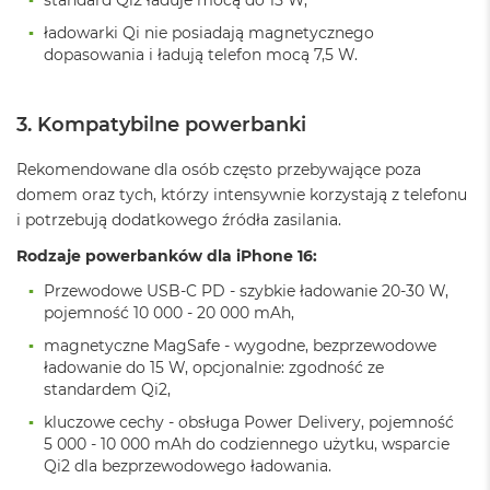
o
ładowarki Qi nie posiadają magnetycznego
k
dopasowania i ładują telefon mocą 7,5 W.
A
i
r
1
3. Kompatybilne powerbanki
5
Rekomendowane dla osób często przebywające poza
W
domem oraz tych, którzy intensywnie korzystają z telefonu
e
d
i potrzebują dodatkowego źródła zasilania.
ł
Rodzaje powerbanków dla iPhone 16:
u
g
Przewodowe USB-C PD - szybkie ładowanie 20-30 W,
k
pojemność 10 000 - 20 000 mAh,
o
l
magnetyczne MagSafe - wygodne, bezprzewodowe
o
ładowanie do 15 W, opcjonalnie: zgodność ze
r
standardem Qi2,
u
kluczowe cechy - obsługa Power Delivery, pojemność
M
5 000 - 10 000 mAh do codziennego użytku, wsparcie
a
Qi2 dla bezprzewodowego ładowania.
c