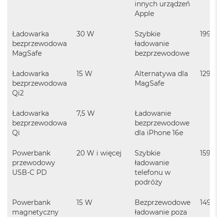
innych urządzeń
o
Apple
o
k
Ładowarka
30 W
Szybkie
199 z
A
i
bezprzewodowa
ładowanie
r
MagSafe
bezprzewodowe
P
ó
Ładowarka
15 W
Alternatywa dla
129 z
ł
bezprzewodowa
MagSafe
n
Qi2
o
c
Ładowarka
7,5 W
Ładowanie
M
bezprzewodowa
bezprzewodowe
a
Qi
dla iPhone 16e
c
B
Powerbank
20 W i więcej
Szybkie
159 z
o
przewodowy
ładowanie
o
USB-C PD
telefonu w
k
podróży
A
i
r
Powerbank
15 W
Bezprzewodowe
149 z
S
magnetyczny
ładowanie poza