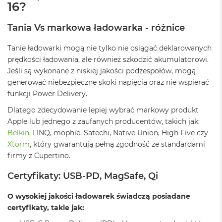
16?
M
a
Tania Vs markowa ładowarka - różnice
c
B
o
Tanie ładowarki mogą nie tylko nie osiągać deklarowanych
o
prędkości ładowania, ale również szkodzić akumulatorowi.
k
Jeśli są wykonane z niskiej jakości podzespołów, mogą
A
i
generować niebezpieczne skoki napięcia oraz nie wspierać
r
funkcji Power Delivery.
2
4
Dlatego zdecydowanie lepiej wybrać markowy produkt
G
Apple lub jednego z zaufanych producentów, takich jak:
B
Belkin
, LINQ, mophie, Satechi, Native Union, High Five czy
R
A
Xtorm
, który gwarantują pełną zgodność ze standardami
M
firmy z Cupertino.
M
Certyfikaty: USB-PD, MagSafe, Qi
a
c
O wysokiej jakości ładowarek świadczą posiadane
B
o
certyfikaty, takie jak:
o