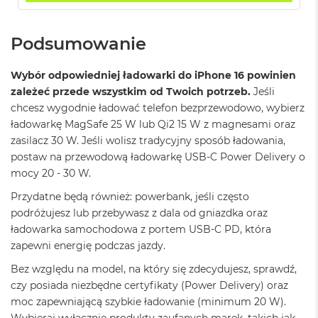
o
k
P
Podsumowanie
r
o
1
Wybór odpowiedniej ładowarki do iPhone 16 powinien
4
zależeć przede wszystkim od Twoich potrzeb.
Jeśli
chcesz wygodnie ładować telefon bezprzewodowo, wybierz
M
ładowarkę MagSafe 25 W lub Qi2 15 W z magnesami oraz
a
c
zasilacz 30 W. Jeśli wolisz tradycyjny sposób ładowania,
B
postaw na przewodową ładowarkę USB-C Power Delivery o
o
mocy 20 - 30 W.
o
k
Przydatne będą również: powerbank, jeśli często
P
podróżujesz lub przebywasz z dala od gniazdka oraz
r
o
ładowarka samochodowa z portem USB-C PD, która
1
zapewni energię podczas jazdy.
6
Bez względu na model, na który się zdecydujesz, sprawdź,
W
czy posiada niezbędne certyfikaty (Power Delivery) oraz
e
moc zapewniającą szybkie ładowanie (minimum 20 W).
d
Wybieraj wyłącznie produkty zaufanych marek, takich jak