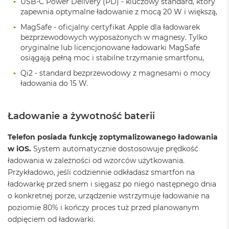
USB-C Power Delivery (PD) - kluczowy standard, który
k
A
zapewnia optymalne ładowanie z mocą 20 W i większą,
i
MagSafe - oficjalny certyfikat Apple dla ładowarek
r
bezprzewodowych wyposażonych w magnesy. Tylko
3
oryginalne lub licencjonowane ładowarki MagSafe
2
G
osiągają pełną moc i stabilne trzymanie smartfonu,
B
Qi2 - standard bezprzewodowy z magnesami o mocy
R
ładowania do 15 W.
A
M
W
Ładowanie a żywotność baterii
e
d
Telefon posiada funkcję zoptymalizowanego ładowania
ł
w iOS.
System automatycznie dostosowuje prędkość
u
g
ładowania w zależności od wzorców użytkowania.
p
Przykładowo, jeśli codziennie odkładasz smartfon na
o
ładowarkę przed snem i sięgasz po niego następnego dnia
j
o konkretnej porze, urządzenie wstrzymuje ładowanie na
e
m
poziomie 80% i kończy proces tuż przed planowanym
n
odpięciem od ładowarki.
o