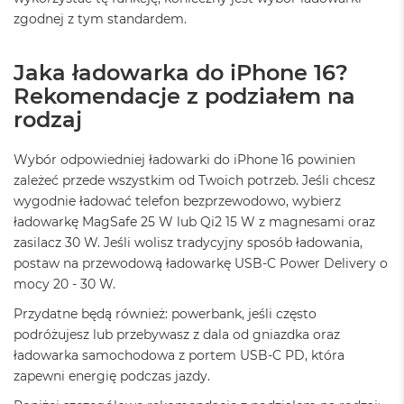
n
zgodnej z tym standardem.
o
ś
c
Jaka ładowarka do iPhone 16?
i
d
Rekomendacje z podziałem na
y
rodzaj
s
k
u
Wybór odpowiedniej ładowarki do iPhone 16 powinien
zależeć przede wszystkim od Twoich potrzeb. Jeśli chcesz
M
wygodnie ładować telefon bezprzewodowo, wybierz
a
c
ładowarkę MagSafe 25 W lub Qi2 15 W z magnesami oraz
B
zasilacz 30 W. Jeśli wolisz tradycyjny sposób ładowania,
o
postaw na przewodową ładowarkę USB-C Power Delivery o
o
k
mocy 20 - 30 W.
N
Przydatne będą również: powerbank, jeśli często
e
o
podróżujesz lub przebywasz z dala od gniazdka oraz
2
ładowarka samochodowa z portem USB-C PD, która
5
zapewni energię podczas jazdy.
6
G