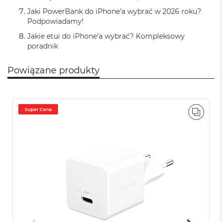
o
o
Jaki PowerBank do iPhone'a wybrać w 2026 roku?
k
Podpowiadamy!
P
r
Jakie etui do iPhone'a wybrać? Kompleksowy
o
poradnik
8
G
Powiązane produkty
B
R
A
M
Super Cena
PORÓ
M
a
c
B
o
o
k
P
r
o
1
6