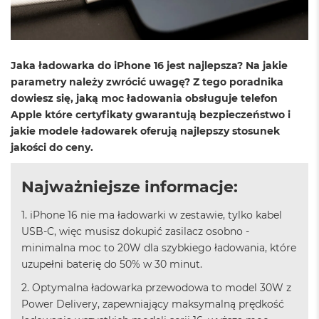
o
l
o
r
u
Jaka ładowarka do iPhone 16 jest najlepsza? Na jakie
parametry należy zwrócić uwagę? Z tego poradnika
M
a
dowiesz się, jaką moc ładowania obsługuje telefon
c
Apple które certyfikaty gwarantują bezpieczeństwo i
B
jakie modele ładowarek oferują najlepszy stosunek
o
o
jakości do ceny.
k
N
Najważniejsze informacje:
e
o
C
1. iPhone 16 nie ma ładowarki w zestawie, tylko kabel
y
USB-C, więc musisz dokupić zasilacz osobno -
t
minimalna moc to 20W dla szybkiego ładowania, które
r
u
uzupełni baterię do 50% w 30 minut.
s
2. Optymalna ładowarka przewodowa to model 30W z
o
w
Power Delivery, zapewniający maksymalną prędkość
o