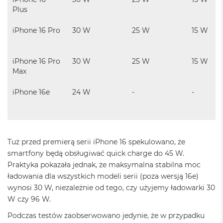
d
Plus
ł
u
iPhone 16 Pro
30 W
25 W
15 W
g
p
a
m
iPhone 16 Pro
30 W
25 W
15 W
i
Max
ę
c
iPhone 16e
24 W
-
-
i
R
A
M
M
Tuż przed premierą serii iPhone 16 spekulowano, że
a
smartfony będą obsługiwać quick charge do 45 W.
c
Praktyka pokazała jednak, że maksymalna stabilna moc
B
o
ładowania dla wszystkich modeli serii (poza wersją 16e)
o
wynosi 30 W, niezależnie od tego, czy użyjemy ładowarki 30
k
W czy 96 W.
A
i
Podczas testów zaobserwowano jedynie, że w przypadku
r