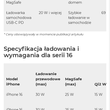
r
MagSafe
domem
e
b
Ładowarka
20 W i więcej
Szybkie
69 zł
r
samochodowa
ładowanie w
n
USB-C PD
samochodzie
y
M
* Ceny obowiązywały w momencie publikacji artykułu
a
c
B
Specyfikacja ładowania i
o
wymagania dla serii 16
o
k
A
i
r
Ładowanie
Z
Model
przewodowe
MagSafe
ł
iPhone
(max)
(max)
Qi2 Wir
o
t
y
iPhone 16
30 W
25 W
15 W
W
e
iPhone 16
30 W
25 W
15 W