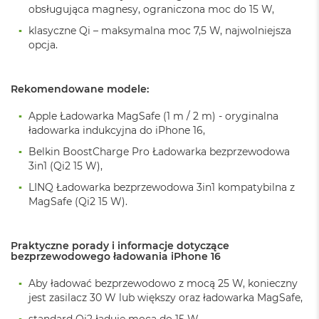
k
obsługująca magnesy, ograniczona moc do 15 W,
A
klasyczne Qi – maksymalna moc 7,5 W, najwolniejsza
i
opcja.
r
M
2
Rekomendowane modele:
M
a
Apple Ładowarka MagSafe (1 m / 2 m) - oryginalna
c
ładowarka indukcyjna do iPhone 16,
B
o
Belkin BoostCharge Pro Ładowarka bezprzewodowa
o
3in1 (Qi2 15 W),
k
LINQ Ładowarka bezprzewodowa 3in1 kompatybilna z
A
i
MagSafe (Qi2 15 W).
r
1
3
Praktyczne porady i informacje dotyczące
bezprzewodowego ładowania iPhone 16
M
a
Aby ładować bezprzewodowo z mocą 25 W, konieczny
c
jest zasilacz 30 W lub większy oraz ładowarka MagSafe,
B
o
standard Qi2 ładuje mocą do 15 W,