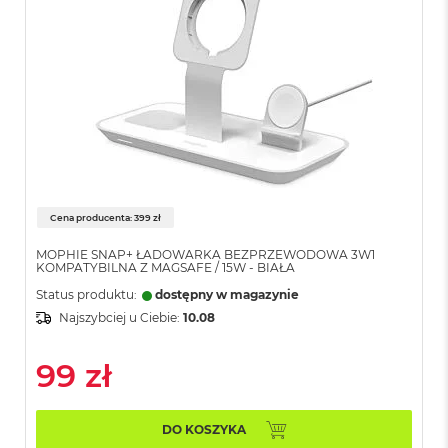
o
k
A
i
r
4
T
B
M
a
c
Cena producenta: 399 zł
B
o
MOPHIE SNAP+ ŁADOWARKA BEZPRZEWODOWA 3W1
o
KOMPATYBILNA Z MAGSAFE / 15W - BIAŁA
k
Status produktu:
dostępny w magazynie
P
r
Najszybciej u Ciebie:
10.08
o
99 zł
M
a
c
B
DO KOSZYKA
o