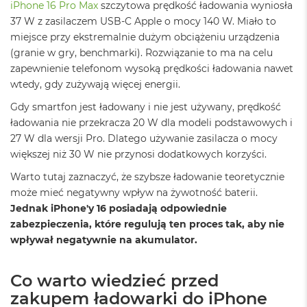
iPhone 16 Pro Max
szczytowa prędkość ładowania wyniosła
8
G
37 W z zasilaczem USB-C Apple o mocy 140 W. Miało to
B
miejsce przy ekstremalnie dużym obciążeniu urządzenia
R
(granie w gry, benchmarki). Rozwiązanie to ma na celu
A
zapewnienie telefonom wysoką prędkości ładowania nawet
M
wtedy, gdy zużywają więcej energii.
M
Gdy smartfon jest ładowany i nie jest używany, prędkość
a
c
ładowania nie przekracza 20 W dla modeli podstawowych i
B
27 W dla wersji Pro. Dlatego używanie zasilacza o mocy
o
większej niż 30 W nie przynosi dodatkowych korzyści.
o
k
Warto tutaj zaznaczyć, że szybsze ładowanie teoretycznie
A
może mieć negatywny wpływ na żywotność baterii.
i
r
Jednak iPhone'y 16 posiadają odpowiednie
1
zabezpieczenia, które regulują ten proces tak, aby nie
6
wpływał negatywnie na akumulator.
G
B
R
Co warto wiedzieć przed
A
M
zakupem ładowarki do iPhone