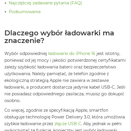
o
Najczęściej zadawane pytania (FAQ)
o
k
Podsumowanie
N
e
o
Dlaczego wybór ładowarki ma
S
r
znaczenie?
e
b
r
Wybór odpowiedniej
ładowarki do iPhone 16
jest istotny,
n
ponieważ od jej mocy i jakości potwierdzonej certyfikatami
y
zależy szybkość ładowania baterii oraz bezpieczeństwo
użytkowania. Należy pamiętać, że telefon zgodnie z
W
e
ekologiczną strategią Apple nie zawiera w zestawie
d
ładowarki, a producent dostarcza jedynie kabel USB-C. Jeśli
ł
nie posiadasz odpowiedniego zasilacza, musisz go dokupić
u
osobno.
g
p
Co więcej, zgodnie ze specyfikacją Apple, smartfon
o
obsługuje technologię Power Delivery 3.0, która umożliwia
j
e
szybkie ładowanie przez
złącze USB-C
. Aby jednak w pełni
m
wykorzystać tę funkcję, konieczny jest wybór ładowarki