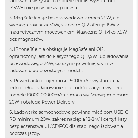
ładowania wszystkich modeli serii 16, wyższa moc
ż
(45W+) nie przyspiesza procesu.
ó
ł
3. MagSafe ładuje bezprzewodowo z mocą 25W, ale
t
wymaga zasilacza 30W, standard Qi2 oferuje 15W z
y
magnetycznym mocowaniem, klasyczne Qi tylko 7,5W
M
bez magnesów.
a
c
4. iPhone 16e nie obsługuje MagSafe ani Qi2,
B
ograniczony jest do klasycznego Qi 7,5W lub ładowania
o
przewodowego 24W, co czyni go wolniejszym w
o
k
ładowaniu od pozostałych modeli.
N
5. Powerbank o pojemności 5000mAh wystarcza na
e
o
jedno pełne naładowanie, dla podróżujących wybieraj
S
modele 10000-20000mAh z mocą wyjściową minimum
u
20W i obsługą Power Delivery.
b
t
6. Ładowarka samochodowa powinna mieć port USB-C
e
PD minimum 20W, zakres napięcia 12-24V i certyfikaty
l
n
bezpieczeństwa UL/CE/FCC dla stabilnego ładowania
y
podczas jazdy.
R