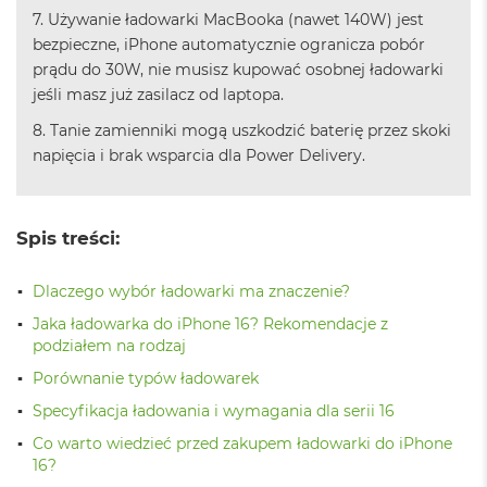
ó
7. Używanie ładowarki MacBooka (nawet 140W) jest
ż
bezpieczne, iPhone automatycznie ogranicza pobór
prądu do 30W, nie musisz kupować osobnej ładowarki
M
jeśli masz już zasilacz od laptopa.
a
c
8. Tanie zamienniki mogą uszkodzić baterię przez skoki
B
o
napięcia i brak wsparcia dla Power Delivery.
o
k
N
e
Spis treści:
o
I
Dlaczego wybór ładowarki ma znaczenie?
n
d
Jaka ładowarka do iPhone 16? Rekomendacje z
y
podziałem na rodzaj
g
o
Porównanie typów ładowarek
Specyfikacja ładowania i wymagania dla serii 16
M
a
Co warto wiedzieć przed zakupem ładowarki do iPhone
c
16?
B