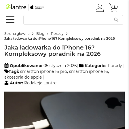
ZALOGUJ
MÓJ 
Apple
SIĘ
Festiwal
Mac
Strona główna
Blog
Porady
M
Jaka ładowarka do iPhone 16? Kompleksowy poradnik na 2026
a
Jaka ładowarka do iPhone 16?
c
B
Kompleksowy poradnik na 2026
o
o
Opublikowano:
05 stycznia 2026
Kategorie:
Porady
k
Tagi:
smartfon iphone 16 pro
,
smartfon iphone 16
,
N
akcesoria do apple
e
Autor:
Redakcja Lantre
o
W
e
d
ł
u
g
k