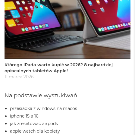
8
G
B
R
A
M
M
a
c
B
o
Którego iPada warto kupić w 2026? 8 najbardziej
o
opłacalnych tabletów Apple!
k
11 marca 2026
A
i
r
Na podstawie wyszukiwań
1
6
G
przesiadka z windows na macos
B
iphone 15 a 16
R
jak zresetowac airpods
A
M
apple watch dla kobiety