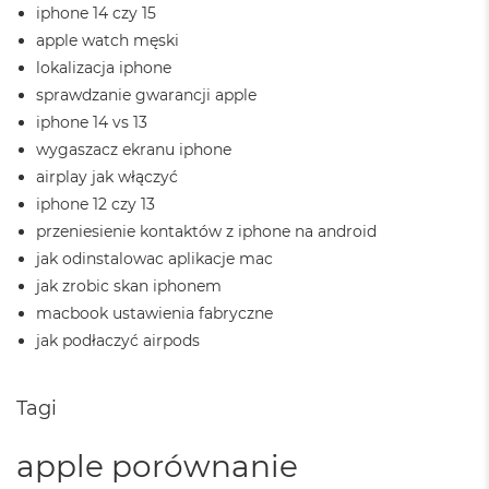
iphone 14 czy 15
M
a
apple watch męski
c
lokalizacja iphone
B
sprawdzanie gwarancji apple
o
o
iphone 14 vs 13
k
wygaszacz ekranu iphone
A
airplay jak włączyć
i
r
iphone 12 czy 13
2
przeniesienie kontaktów z iphone na android
4
G
jak odinstalowac aplikacje mac
B
jak zrobic skan iphonem
R
macbook ustawienia fabryczne
A
M
jak podłaczyć airpods
M
a
Tagi
c
B
o
apple porównanie
o