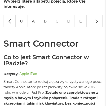
Wybierz literę alfabetu pojęcia, które Cię
o
l
interesuje:
o
r
u
0
A
B
C
D
E
F
G
M
a
c
B
Smart Connector
o
o
k
Co to jest Smart Connector w
N
e
iPadzie?
o
C
Dotyczy:
Apple iPad
y
t
Smart Connector to rodzaj złącza wykorzystywanego przez
r
tablety Apple, które po raz pierwszy pojawiło się w 2015
u
s
roku w modelu iPad Pro.
Zostało ono zaprojektowane z
o
myślą o łatwym i szybkim połączeniu iPada z różnymi
w
akcesoriami, takimi jak klawiatury, bez konieczności
o