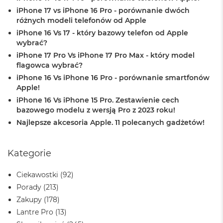
A
iPhone 17 vs iPhone 16 Pro - porównanie dwóch
i
różnych modeli telefonów od Apple
r
iPhone 16 Vs 17 - który bazowy telefon od Apple
wybrać?
M
a
iPhone 17 Pro Vs iPhone 17 Pro Max - który model
c
flagowca wybrać?
B
iPhone 16 Vs iPhone 16 Pro - porównanie smartfonów
o
Apple!
o
k
iPhone 16 Vs iPhone 15 Pro. Zestawienie cech
A
bazowego modelu z wersją Pro z 2023 roku!
i
Najlepsze akcesoria Apple. 11 polecanych gadżetów!
r
M
5
Kategorie
M
a
Ciekawostki
(92)
c
Porady
(213)
B
o
Zakupy
(178)
o
Lantre Pro
(13)
k