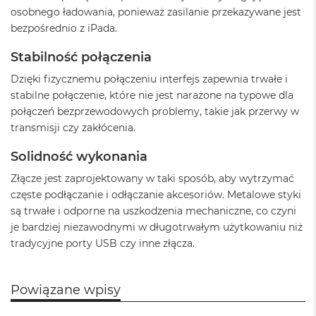
o
osobnego ładowania, ponieważ zasilanie przekazywane jest
o
k
bezpośrednio z iPada.
N
e
Stabilność połączenia
o
S
Dzięki fizycznemu połączeniu interfejs zapewnia trwałe i
r
stabilne połączenie, które nie jest narażone na typowe dla
e
połączeń bezprzewodowych problemy, takie jak przerwy w
b
transmisji czy zakłócenia.
r
n
y
Solidność wykonania
Złącze jest zaprojektowany w taki sposób, aby wytrzymać
W
e
częste podłączanie i odłączanie akcesoriów. Metalowe styki
d
są trwałe i odporne na uszkodzenia mechaniczne, co czyni
ł
je bardziej niezawodnymi w długotrwałym użytkowaniu niż
u
tradycyjne porty USB czy inne złącza.
g
p
o
j
Powiązane wpisy
e
m