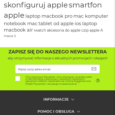
k
skonfiguruj apple
smartfon
A
i
apple
r
laptop macbook pro
mac komputer
3
notebook mac
tablet od apple
ios
laptop
2
G
macbook air
iwatch
akcesoria do apple
czip apple
A
B
macos
S
R
A
M
ZAPISZ SIĘ DO NASZEGO NEWSLETTERA
W
aby otrzymywać informacje o aktualnych promocjach i okazjach
e
d
SUBSKRYB
ł
u
Chcę otrzymywać Newsletter. Chcę otrzymywać na podany adres
g
e-mail informacje o promocjach, nowościach, konkursach,
specjalnych rabatach. Zapoznałem się z treścią Regulaminu oraz
p
Polityki Prywatności i akceptuję ich postanowienia.
o
j
e
INFORMACJE
m
n
POMOC I OBSŁUGA
o