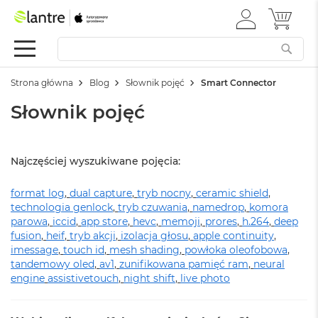
ZALOGUJ
MÓJ 
Apple
SIĘ
Festiwal
Mac
Strona główna
Blog
Słownik pojęć
Smart Connector
M
a
Słownik pojęć
c
B
o
o
Najczęściej wyszukiwane pojęcia:
k
N
format log
e
,
dual capture
,
tryb nocny
,
ceramic shield
,
o
technologia genlock
,
tryb czuwania
,
namedrop
,
komora
parowa
,
iccid
,
app store
,
hevc
,
memoji
,
prores
,
h.264
,
deep
W
fusion
,
heif
,
tryb akcji
,
izolacja głosu
,
apple continuity
,
e
imessage
,
touch id
,
mesh shading
,
powłoka oleofobowa
,
d
tandemowy oled
,
av1
,
zunifikowana pamięć ram
,
neural
ł
engine
assistivetouch
,
night shift
,
live photo
u
g
k