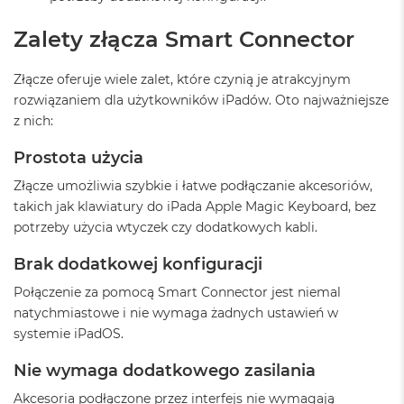
ó
ż
Zalety złącza Smart Connector
M
Złącze oferuje wiele zalet, które czynią je atrakcyjnym
a
c
rozwiązaniem dla użytkowników iPadów. Oto najważniejsze
B
z nich:
o
o
Prostota użycia
k
N
Złącze umożliwia szybkie i łatwe podłączanie akcesoriów,
e
takich jak klawiatury do iPada Apple Magic Keyboard, bez
o
I
potrzeby użycia wtyczek czy dodatkowych kabli.
n
d
Brak dodatkowej konfiguracji
y
g
Połączenie za pomocą Smart Connector jest niemal
o
natychmiastowe i nie wymaga żadnych ustawień w
systemie iPadOS.
M
a
Nie wymaga dodatkowego zasilania
c
B
Akcesoria podłączone przez interfejs nie wymagają