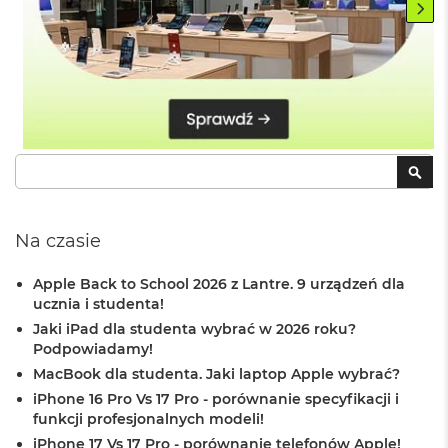
B
M
a
c
B
o
o
k
Szukaj
SZU
N
e
o
5
Na czasie
1
2
G
Apple Back to School 2026 z Lantre. 9 urządzeń dla
B
ucznia i studenta!
Jaki iPad dla studenta wybrać w 2026 roku?
M
Podpowiadamy!
a
c
MacBook dla studenta. Jaki laptop Apple wybrać?
B
iPhone 16 Pro Vs 17 Pro - porównanie specyfikacji i
o
funkcji profesjonalnych modeli!
o
iPhone 17 Vs 17 Pro - porównanie telefonów Apple!
k