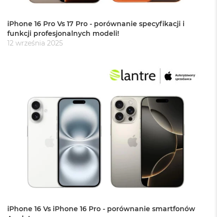
o
o
iPhone 16 Pro Vs 17 Pro - porównanie specyfikacji i
k
funkcji profesjonalnych modeli!
A
i
12 września 2025
r
P
ó
ł
n
o
c
M
a
c
B
o
o
k
A
i
r
iPhone 16 Vs iPhone 16 Pro - porównanie smartfonów
S