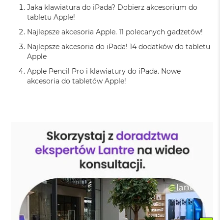
n
Jaka klawiatura do iPada? Dobierz akcesorium do
o
tabletu Apple!
ś
c
Najlepsze akcesoria Apple. 11 polecanych gadżetów!
i
Najlepsze akcesoria do iPada! 14 dodatków do tabletu
d
y
Apple
s
Apple Pencil Pro i klawiatury do iPada. Nowe
k
akcesoria do tabletów Apple!
u
M
a
c
B
o
o
k
N
e
o
2
5
6
G