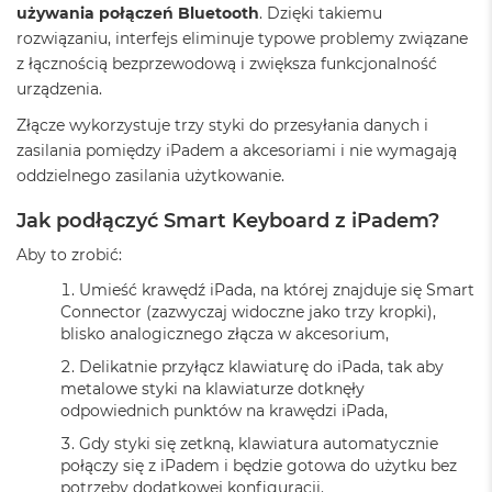
ż
używania połączeń Bluetooth
. Dzięki takiemu
ó
rozwiązaniu, interfejs eliminuje typowe problemy związane
ł
z łącznością bezprzewodową i zwiększa funkcjonalność
t
urządzenia.
y
Złącze wykorzystuje trzy styki do przesyłania danych i
M
zasilania pomiędzy iPadem a akcesoriami i nie wymagają
a
c
oddzielnego zasilania użytkowanie.
B
o
Jak podłączyć Smart Keyboard z iPadem?
o
k
Aby to zrobić:
N
Umieść krawędź iPada, na której znajduje się Smart
e
o
Connector (zazwyczaj widoczne jako trzy kropki),
S
blisko analogicznego złącza w akcesorium,
u
Delikatnie przyłącz klawiaturę do iPada, tak aby
b
metalowe styki na klawiaturze dotknęły
t
e
odpowiednich punktów na krawędzi iPada,
l
Gdy styki się zetkną, klawiatura automatycznie
n
połączy się z iPadem i będzie gotowa do użytku bez
y
potrzeby dodatkowej konfiguracji.
R