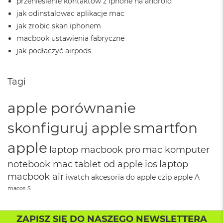
przeniesienie kontaktów z iphone na android
k
A
jak odinstalowac aplikacje mac
i
jak zrobic skan iphonem
r
3
macbook ustawienia fabryczne
2
jak podłaczyć airpods
G
B
R
Tagi
A
M
apple porównanie
W
e
skonfiguruj apple
smartfon
d
ł
apple
u
laptop macbook pro
mac komputer
g
notebook mac
tablet od apple
ios
laptop
p
o
macbook air
iwatch
akcesoria do apple
czip apple
A
j
macos
S
e
m
n
o
ZAPISZ SIĘ DO NASZEGO NEWSLETTERA