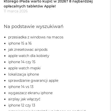
Którego iPada warto kupić w 2026? 8 najbardziej
M
opłacalnych tabletów Apple!
a
11 marca 2026
c
B
o
Na podstawie wyszukiwań
o
k
A
przesiadka z windows na macos
i
iphone 15 a 16
r
2
jak zresetowac airpods
4
apple watch dla kobiety
G
iphone 14 czy 15
B
R
apple watch męski
A
lokalizacja iphone
M
sprawdzanie gwarancji apple
M
iphone 14 vs 13
a
wygaszacz ekranu iphone
c
B
airplay jak włączyć
o
iphone 12 czy 13
o