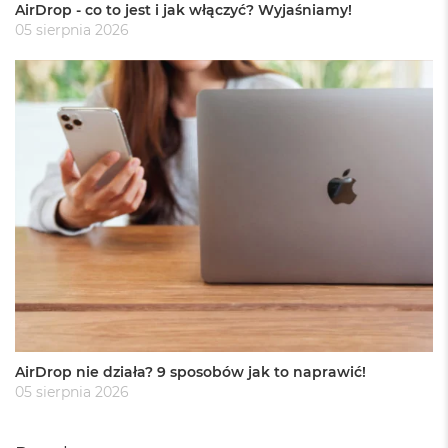
r
AirDrop - co to jest i jak włączyć? Wyjaśniamy!
G
05 sierpnia 2026
w
i
e
z
d
n
a
s
z
a
r
o
ś
ć
M
a
c
B
AirDrop nie działa? 9 sposobów jak to naprawić!
o
05 sierpnia 2026
o
k
A