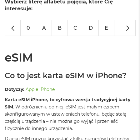
Wybierz literę alfabetu pojęcia, które Cię
o
l
interesuje:
o
r
u
0
A
B
C
D
E
F
G
M
a
c
B
eSIM
o
o
k
Co to jest karta eSIM w iPhone?
N
e
o
Dotyczy:
Apple iPhone
C
y
Karta eSIM iPhone, to cyfrowa wersja tradycyjnej karty
t
SIM
. W odróżnieniu od niej, eSIM jest małym czipem
r
skonfigurowanym w ustawieniach telefonu, będąc stałą
u
s
częścią urządzenia – nie można go wyjąć i przenieść
o
fizycznie do innego urządzenia.
w
o
Dzięki eSIM można korzystać z kilku numerów telefonów