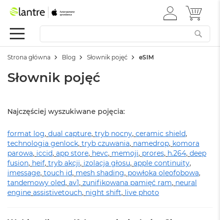
ZALOGUJ
MÓJ 
Apple
SIĘ
Festiwal
Mac
Strona główna
Blog
Słownik pojęć
eSIM
M
a
Słownik pojęć
c
B
o
o
Najczęściej wyszukiwane pojęcia:
k
N
format log
e
,
dual capture
,
tryb nocny
,
ceramic shield
,
o
technologia genlock
,
tryb czuwania
,
namedrop
,
komora
parowa
,
iccid
,
app store
,
hevc
,
memoji
,
prores
,
h.264
,
deep
W
fusion
,
heif
,
tryb akcji
,
izolacja głosu
,
apple continuity
,
e
imessage
,
touch id
,
mesh shading
,
powłoka oleofobowa
,
d
tandemowy oled
,
av1
,
zunifikowana pamięć ram
,
neural
ł
engine
assistivetouch
,
night shift
,
live photo
u
g
k