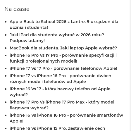
A
Na czasie
i
r
Apple Back to School 2026 z Lantre. 9 urządzeń dla
M
ucznia i studenta!
a
Jaki iPad dla studenta wybrać w 2026 roku?
c
Podpowiadamy!
B
o
MacBook dla studenta. Jaki laptop Apple wybrać?
o
iPhone 16 Pro Vs 17 Pro - porównanie specyfikacji i
k
funkcji profesjonalnych modeli!
A
i
iPhone 17 Vs 17 Pro - porównanie telefonów Apple!
r
iPhone 17 vs iPhone 16 Pro - porównanie dwóch
M
różnych modeli telefonów od Apple
5
iPhone 16 Vs 17 - który bazowy telefon od Apple
wybrać?
M
a
iPhone 17 Pro Vs iPhone 17 Pro Max - który model
c
flagowca wybrać?
B
iPhone 16 Vs iPhone 16 Pro - porównanie smartfonów
o
Apple!
o
k
iPhone 16 Vs iPhone 15 Pro. Zestawienie cech