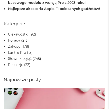
A
bazowego modelu z wersją Pro z 2023 roku!
i
Najlepsze akcesoria Apple. 11 polecanych gadżetów!
r
M
4
Kategorie
M
a
Ciekawostki
(92)
c
Porady
(213)
B
o
Zakupy
(178)
o
Lantre Pro
(13)
k
A
Słownik pojęć
(245)
i
Recenzje
(22)
r
M
3
Najnowsze posty
M
a
c
B
o
o