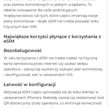
ż
oraz planów komórkowych w jednym urządzeniu. To
ó
idealne rozwiązanie dla osób podróżujących
ł
t
międzynarodowo lub tych, które często zmieniają swoje
y
plany komórkowe – dzięki eSIM nie trzeba posiadać kilku
fizycznych kart SIM.
M
a
Największe korzyści płynące z korzystania z
c
eSIM
B
o
Bezobsługowość
o
k
W celu korzystania z eSIM nie trzeba czekać na fizyczną
N
kartę zamówioną przez internet czy szukać sklepu
e
o
operatora – zazwyczaj wystarczy wykupić plan komórkowy
S
i skonfigurować sieć w ustawieniach iOS;
u
b
Łatwość w konfiguracji
t
e
Aktywacja eSIM często sprowadza się do kilku kliknięć w
l
ustawieniach iPhone'a. Niekiedy wystarczy zeskanować kod
n
y
QR dostarczony przez operatora, co eliminuje konieczność
R