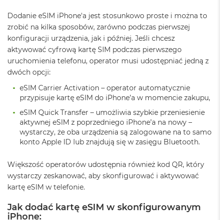
o
o
Dodanie eSIM iPhone'a jest stosunkowo proste i można to
k
zrobić na kilka sposobów, zarówno podczas pierwszej
N
e
konfiguracji urządzenia, jak i później. Jeśli chcesz
o
aktywować cyfrową kartę SIM podczas pierwszego
S
uruchomienia telefonu, operator musi udostępniać jedną z
r
e
dwóch opcji:
b
eSIM Carrier Activation – operator automatycznie
r
przypisuje kartę eSIM do iPhone’a w momencie zakupu,
n
y
eSIM Quick Transfer – umożliwia szybkie przeniesienie
aktywnej eSIM z poprzedniego iPhone’a na nowy –
W
wystarczy, że oba urządzenia są zalogowane na to samo
e
konto Apple ID lub znajdują się w zasięgu Bluetooth.
d
ł
u
Większość operatorów udostępnia również kod QR, który
g
wystarczy zeskanować, aby skonfigurować i aktywować
p
kartę eSIM w telefonie.
o
j
e
Jak dodać kartę eSIM w skonfigurowanym
m
iPhone: