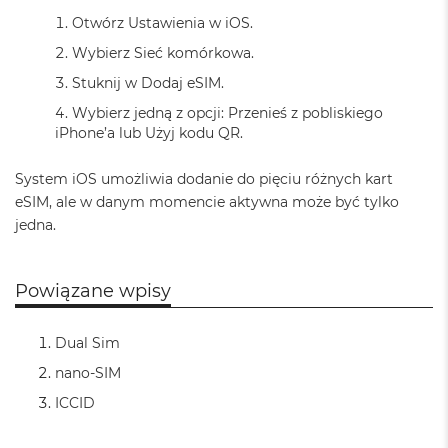
n
Otwórz Ustawienia w iOS.
o
ś
Wybierz Sieć komórkowa.
c
i
Stuknij w Dodaj eSIM.
d
Wybierz jedną z opcji: Przenieś z pobliskiego
y
s
iPhone’a lub Użyj kodu QR.
k
u
System iOS umożliwia dodanie do pięciu różnych kart
eSIM, ale w danym momencie aktywna może być tylko
M
a
jedna.
c
B
o
Powiązane wpisy
o
k
N
Dual Sim
e
o
nano-SIM
2
ICCID
5
6
G