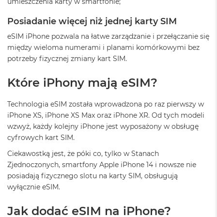
umieszczenia karty w smartfonie;
ó
ż
Posiadanie więcej niż jednej karty SIM
M
eSIM iPhone pozwala na łatwe zarządzanie i przełączanie się
a
między wieloma numerami i planami komórkowymi bez
c
potrzeby fizycznej zmiany kart SIM.
B
o
o
Które iPhony mają eSIM?
k
N
e
Technologia eSIM została wprowadzona po raz pierwszy w
o
iPhone XS, iPhone XS Max oraz iPhone XR. Od tych modeli
I
wzwyż, każdy kolejny iPhone jest wyposażony w obsługę
n
cyfrowych kart SIM.
d
y
Ciekawostką jest, że póki co, tylko w Stanach
g
Zjednoczonych, smartfony Apple iPhone 14 i nowsze nie
o
posiadają fizycznego slotu na karty SIM, obsługują
M
wyłącznie eSIM.
a
c
Jak dodać eSIM na iPhone?
B