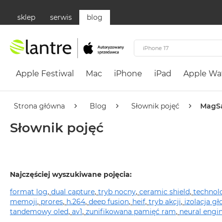
sklep
serwis
blog
Apple
Festiwal
Apple Festiwal
Mac
iPhone
iPad
Apple Wa
Mac
MacBook
Neo
Strona główna
Blog
Słownik pojęć
MagSa
Według
Słownik pojęć
koloru
MacBook
Neo
Cytrusowożółty
Najczęściej wyszukiwane pojęcia:
MacBook
format log
,
dual capture
,
tryb nocny
,
ceramic shield
,
technol
Neo
memoji
,
prores
,
h.264
,
deep fusion
,
heif
,
tryb akcji
,
izolacja gł
Subtelny
tandemowy oled
,
av1
,
zunifikowana pamięć ram
,
neural engi
Róż