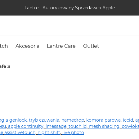
Lantre - Autoryzowany Sprzedawca Apple
tch
Akcesoria
Lantre Care
Outlet
fe 3
ogia genlock
,
tryb czuwania
,
namedrop
,
komora parowa
,
iccid
,
a
osu
,
apple continuity
,
imessage
,
touch id
,
mesh shading
,
powłok
ne
assistivetouch
,
night shift
,
live photo