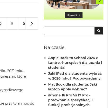
Q
R
S
T
U
V
W
Z
Szukaj
SZU
Na czasie
Apple Back to School 2026 z
Lantre. 9 urządzeń dla ucznia i
studenta!
iku 2021 roku.
Jaki iPad dla studenta wybrać
agnesami, które
w 2026 roku? Podpowiadamy!
MacBook dla studenta. Jaki
laptop Apple wybrać?
przypadkowego
iPhone 16 Pro Vs 17 Pro -
porównanie specyfikacji i
guje przy tym moc do
funkcji profesjonalnych