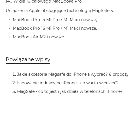
140 W dla 16-calowego MacBooka Pro.
Air
M5
Urządzenia Apple obsługujące technologię MagSafe 3:
MacBook
MacBook Pro 14 M1 Pro / M1 Max i nowsze,
Air
MacBook Pro 16 M1 Pro / M1 Max i nowsze,
M4
MacBook Air M2 i nowsze.
MacBook
Air
M3
Powiązane wpisy
MacBook
Air
Jakie akcesoria Magsafe do iPhone'a wybrać? 6 propozy
M2
Ładowanie indukcyjne iPhone - co warto wiedzieć?
MacBook
Air
MagSafe - co to jest i jak działa w telefonach iPhone?
13
MacBook
Air
15