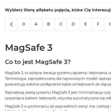
MacBook
Neo
Wybierz literę alfabetu pojęcia, które Cię interesuj
Indygo
MacBook
0
A
B
C
D
E
F
Neo
Srebrny
Według
MagSafe 3
pojemności
dysku
MacBook
Co to jest MagSafe 3?
Neo
256GB
MagSafe 3, to kolejna iteracja systemu łączenia i ładowania
MacBook
Technologia, zaprojektowana dla najnowszych modeli lapto
Neo
gwarantują stabilne podłączenie kabla od ładowarki do złąc
512GB
Największą zaletą systemu MagSafe 3 jest minimalizacja ry
MacBook
szarpnięcia kablem ładowarki, wtyczka automatycznie się odł
Air
MagSafe 3 w porównaniu do poprzednich wersji ma: cieńszą w
MacBook