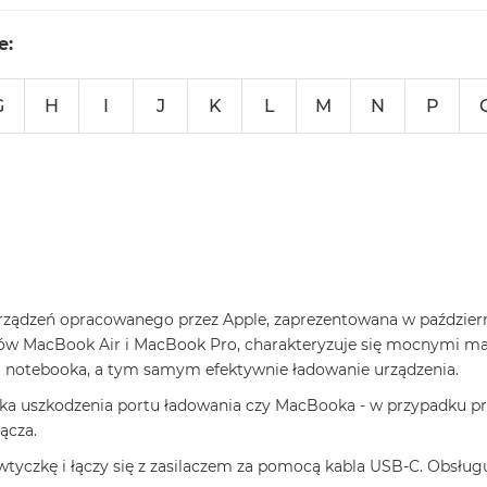
e:
G
H
I
J
K
L
M
N
P
 urządzeń opracowanego przez Apple, zaprezentowana w październ
pów MacBook Air i MacBook Pro, charakteryzuje się mocnymi m
za notebooka, a tym samym efektywnie ładowanie urządzenia.
zyka uszkodzenia portu ładowania czy MacBooka - w przypadku 
ącza.
tyczkę i łączy się z zasilaczem za pomocą kabla USB-C. Obsłu