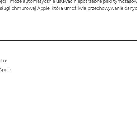
ięci i może automatycznie usuwać niepotrzebne pliki tymczasow
usługi chmurowej Apple, która umożliwia przechowywanie danych
ntre
 Apple