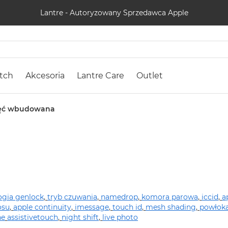
Lantre - Autoryzowany Sprzedawca Apple
tch
Akcesoria
Lantre Care
Outlet
ęć wbudowana
ogia genlock
,
tryb czuwania
,
namedrop
,
komora parowa
,
iccid
,
a
osu
,
apple continuity
,
imessage
,
touch id
,
mesh shading
,
powłok
ne
assistivetouch
,
night shift
,
live photo