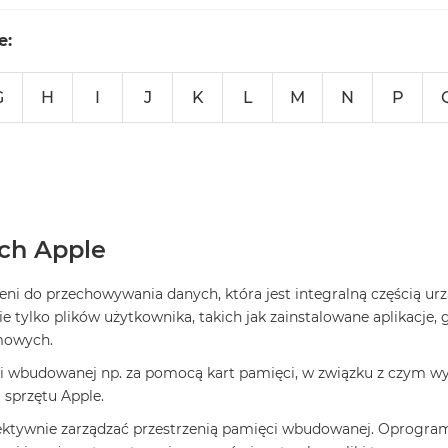
e:
G
H
I
J
K
L
M
N
P
ch Apple
ni do przechowywania danych, która jest integralną częścią urz
 tylko plików użytkownika, takich jak zainstalowane aplikacje, g
emowych.
ęci wbudowanej np. za pomocą kart pamięci, w związku z czym w
 sprzętu Apple.
fektywnie zarządzać przestrzenią pamięci wbudowanej. Oprogr