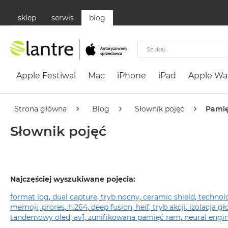
sklep
serwis
blog
Szukaj
Apple
Festiwal
Apple Festiwal
Mac
iPhone
iPad
Apple Wa
Mac
MacBook
Neo
Strona główna
Blog
Słownik pojęć
Pami
Według
Słownik pojęć
koloru
MacBook
Neo
Cytrusowożółty
Najczęściej wyszukiwane pojęcia:
MacBook
format log
,
dual capture
,
tryb nocny
,
ceramic shield
,
technol
Neo
memoji
,
prores
,
h.264
,
deep fusion
,
heif
,
tryb akcji
,
izolacja gł
Subtelny
tandemowy oled
,
av1
,
zunifikowana pamięć ram
,
neural engi
Róż