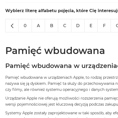
MacBook
Neo
Wybierz literę alfabetu pojęcia, które Cię interesuj
Indygo
MacBook
0
A
B
C
D
E
F
Neo
Srebrny
Według
Pamięć wbudowana
pojemności
dysku
MacBook
Pamięć wbudowana w urządzenia
Neo
256GB
Pamięć wbudowana w urządzeniach Apple, to rodzaj przestrze
MacBook
nazywa się ją dyskiem. Pamięć ta służy do przechowywania nie
Neo
czy filmy, ale również systemu operacyjnego i danych syst
512GB
Urządzanie Apple nie oferują możliwości rozszerzenia pami
MacBook
wersji pojemnościowej jest kluczową decyzją podczas zakupu
Air
Systemy Apple zostały zaprojektowane w taki sposób, aby e
MacBook