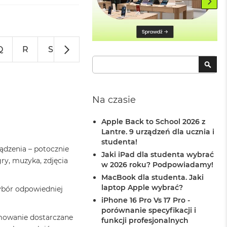
Q
R
S
T
U
V
W
Z
Szukaj
SZU
Na czasie
Apple Back to School 2026 z
Lantre. 9 urządzeń dla ucznia i
studenta!
ądzenia – potocznie
Jaki iPad dla studenta wybrać
ry, muzyka, zdjęcia
w 2026 roku? Podpowiadamy!
MacBook dla studenta. Jaki
laptop Apple wybrać?
ybór odpowiedniej
iPhone 16 Pro Vs 17 Pro -
porównanie specyfikacji i
amowanie dostarczane
funkcji profesjonalnych