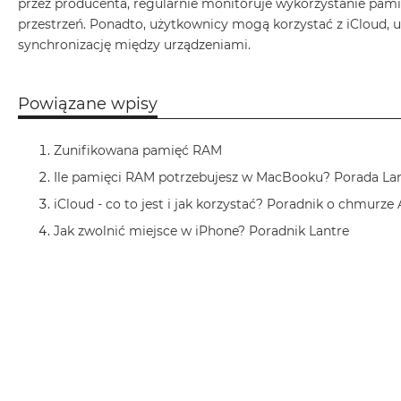
przez producenta, regularnie monitoruje wykorzystanie pam
Air
przestrzeń. Ponadto, użytkownicy mogą korzystać z iCloud, 
M5
synchronizację między urządzeniami.
MacBook
Air
M4
Powiązane wpisy
MacBook
Air
Zunifikowana pamięć RAM
M3
Ile pamięci RAM potrzebujesz w MacBooku? Porada La
MacBook
iCloud - co to jest i jak korzystać? Poradnik o chmurze
Air
Jak zwolnić miejsce w iPhone? Poradnik Lantre
M2
MacBook
Air
13
MacBook
Air
15