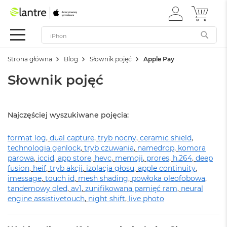
ZALOGUJ
MÓJ 
Apple
SIĘ
Festiwal
Mac
Strona główna
Blog
Słownik pojęć
Apple Pay
M
a
Słownik pojęć
c
B
o
o
Najczęściej wyszukiwane pojęcia:
k
N
format log
e
,
dual capture
,
tryb nocny
,
ceramic shield
,
o
technologia genlock
,
tryb czuwania
,
namedrop
,
komora
parowa
,
iccid
,
app store
,
hevc
,
memoji
,
prores
,
h.264
,
deep
W
fusion
,
heif
,
tryb akcji
,
izolacja głosu
,
apple continuity
,
e
imessage
,
touch id
,
mesh shading
,
powłoka oleofobowa
,
d
tandemowy oled
,
av1
,
zunifikowana pamięć ram
,
neural
ł
engine
assistivetouch
,
night shift
,
live photo
u
g
k