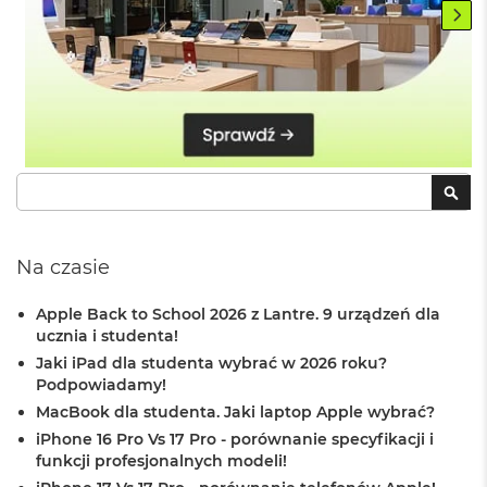
o
o
k
N
e
o
S
r
e
b
Szukaj
SZU
r
n
y
Na czasie
W
e
Apple Back to School 2026 z Lantre. 9 urządzeń dla
d
ucznia i studenta!
ł
u
Jaki iPad dla studenta wybrać w 2026 roku?
g
Podpowiadamy!
p
MacBook dla studenta. Jaki laptop Apple wybrać?
o
j
iPhone 16 Pro Vs 17 Pro - porównanie specyfikacji i
e
funkcji profesjonalnych modeli!
m