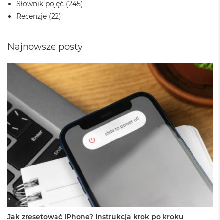
Słownik pojęć
(245)
B
Recenzje
(22)
M
a
c
Najnowsze posty
B
o
o
k
N
e
o
5
1
2
G
B
M
a
c
B
o
o
Jak zresetować iPhone? Instrukcja krok po kroku
k