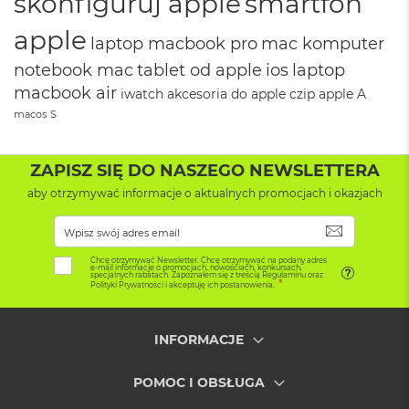
skonfiguruj apple
smartfon
8
G
apple
laptop macbook pro
mac komputer
B
R
notebook mac
tablet od apple
ios
laptop
A
macbook air
M
iwatch
akcesoria do apple
czip apple
A
macos
S
M
a
c
ZAPISZ SIĘ DO NASZEGO NEWSLETTERA
B
o
aby otrzymywać informacje o aktualnych promocjach i okazjach
o
k
SUBSKRYB
A
i
Chcę otrzymywać Newsletter. Chcę otrzymywać na podany adres
e-mail informacje o promocjach, nowościach, konkursach,
r
specjalnych rabatach. Zapoznałem się z treścią Regulaminu oraz
Polityki Prywatności i akceptuję ich postanowienia.
1
6
G
INFORMACJE
B
R
A
POMOC I OBSŁUGA
M