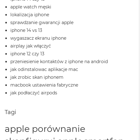
d
apple watch męski
ł
u
lokalizacja iphone
g
sprawdzanie gwarancji apple
p
iphone 14 vs 13
a
m
wygaszacz ekranu iphone
i
airplay jak włączyć
ę
c
iphone 12 czy 13
i
przeniesienie kontaktów z iphone na android
R
jak odinstalowac aplikacje mac
A
M
jak zrobic skan iphonem
macbook ustawienia fabryczne
M
jak podłaczyć airpods
a
c
B
o
Tagi
o
k
apple porównanie
A
i
r