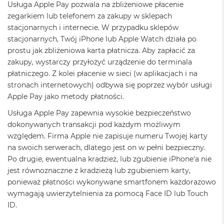
Usługa Apple Pay pozwala na zbliżeniowe płacenie
ż
ó
zegarkiem lub telefonem za zakupy w sklepach
ł
stacjonarnych i internecie. W przypadku sklepów
t
stacjonarnych, Twój iPhone lub Apple Watch działa po
y
prostu jak zbliżeniowa karta płatnicza. Aby zapłacić za
M
zakupy, wystarczy przyłożyć urządzenie do terminala
a
płatniczego. Z kolei płacenie w sieci (w aplikacjach i na
c
stronach internetowych) odbywa się poprzez wybór usługi
B
o
Apple Pay jako metody płatności.
o
Usługa Apple Pay zapewnia wysokie bezpieczeństwo
k
N
dokonywanych transakcji pod każdym możliwym
e
względem. Firma Apple nie zapisuje numeru Twojej karty
o
na swoich serwerach, dlatego jest on w pełni bezpieczny.
S
Po drugie, ewentualna kradzież, lub zgubienie iPhone'a nie
u
b
jest równoznaczne z kradzieżą lub zgubieniem karty,
t
ponieważ płatności wykonywane smartfonem każdorazowo
e
wymagają uwierzytelnienia za pomocą Face ID lub Touch
l
n
ID.
y
R