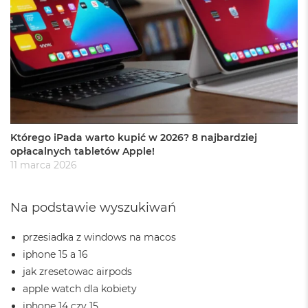
r
e
b
r
n
y
M
a
c
B
Którego iPada warto kupić w 2026? 8 najbardziej
o
opłacalnych tabletów Apple!
o
k
11 marca 2026
A
i
r
Na podstawie wyszukiwań
Z
ł
przesiadka z windows na macos
o
t
iphone 15 a 16
y
jak zresetowac airpods
apple watch dla kobiety
W
e
iphone 14 czy 15