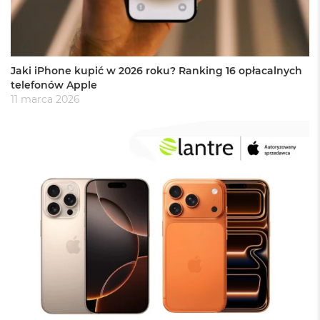
B
o
o
k
A
i
Jaki iPhone kupić w 2026 roku? Ranking 16 opłacalnych
r
telefonów Apple
B
11 marca 2026
ł
ę
k
i
t
n
y
M
a
c
B
o
o
k
A
i