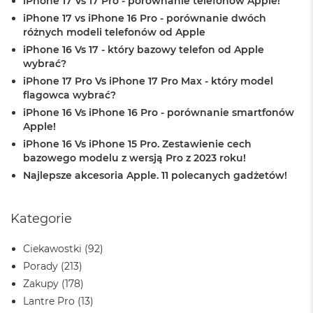
iPhone 17 Vs 17 Pro - porównanie telefonów Apple!
n
o
iPhone 17 vs iPhone 16 Pro - porównanie dwóch
ś
różnych modeli telefonów od Apple
c
iPhone 16 Vs 17 - który bazowy telefon od Apple
i
wybrać?
d
y
iPhone 17 Pro Vs iPhone 17 Pro Max - który model
s
flagowca wybrać?
k
iPhone 16 Vs iPhone 16 Pro - porównanie smartfonów
u
Apple!
M
iPhone 16 Vs iPhone 15 Pro. Zestawienie cech
a
bazowego modelu z wersją Pro z 2023 roku!
c
Najlepsze akcesoria Apple. 11 polecanych gadżetów!
B
o
o
Kategorie
k
N
e
Ciekawostki
(92)
o
Porady
(213)
2
5
Zakupy
(178)
6
Lantre Pro
(13)
G