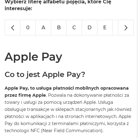
Wybierz literę alfabetu pojęcia, które Cię
o
l
interesuje:
o
r
u
0
A
B
C
D
E
F
G
M
a
c
B
Apple Pay
o
o
k
Co to jest Apple Pay?
N
e
o
Apple Pay, to usługa płatności mobilnych opracowana
C
przez firmę Apple
. Pozwala na dokonywanie płatności za
y
towary i usługi za pomocą urządzeń Apple. Usługa
t
r
obsługuje transakcje w sklepach stacjonarnych jak również
u
płatności w aplikacjach i na stronach internetowych. Apple
s
Pay do komunikacji z terminalami płatniczymi, korzysta z
o
w
technologii NFC (Near Field Communication).
o