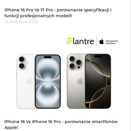
r
G
iPhone 16 Pro Vs 17 Pro - porównanie specyfikacji i
w
funkcji profesjonalnych modeli!
i
12 września 2025
e
z
d
n
a
s
z
a
r
o
ś
ć
M
a
c
B
o
o
iPhone 16 Vs iPhone 16 Pro - porównanie smartfonów
k
Apple!
A