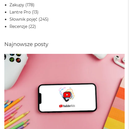
A
Zakupy
(178)
i
r
Lantre Pro
(13)
M
Słownik pojęć
(245)
4
Recenzje
(22)
M
a
c
Najnowsze posty
B
o
o
k
A
i
r
M
3
M
a
c
B
o
o