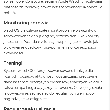
zbliżeniowe. Co istotne, zegarki Apple Watch umożliwiają
ó
płatność zbliżeniową nawet bez sparowanego iPhone’a w
ż
pobliżu.
M
a
Monitoring zdrowia
c
watchOS umożliwia stałe monitorowanie wskaźników
B
o
zdrowotnych takich jak tętno, poziom tlenu we krwi czy
o
jakość snu. Posiada też funkcje wspierające zdrowie jak
k
wykrywanie upadków i przypomnienia o konieczności
N
e
aktywności.
o
I
Treningi
n
d
System watchOS oferuje zaawansowane funkcje dla
y
różnych rodzajów aktywności, dostarczając precyzyjne
g
dane na temat przebytych dystansów, spalonych kalorii, a
o
także tempa biegu czy jazdy na rowerze. Co więcej, działa
M
motywacyjnie, zachęcając do regularnych treningów i
a
nagradzając za osiągnięcia.
c
B
Regularne aktualizacje