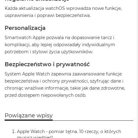
o
o
Każda aktualizacja watchOS wprowadza nowe funkcje,
k
usprawnienia i poprawi bezpieczeństwa.
N
e
Personalizacja
o
S
Smartwatch Apple pozwala na dopasowanie tarcz i
r
komplikacji, aby lepiej odpowiadały indywidualnym
e
b
potrzebom i stylowi życia użytkowników.
r
n
Bezpieczeństwo i prywatność
y
System Apple Watch zapewnia zaawansowane funkcje
W
bezpieczeństwa i ochrony prywatności, szyfrując dane i
e
chroniąc wrażliwe informacje, takie jak dane zdrowotne,
d
przed dostępem niepowołanych osób.
ł
u
g
p
Powiązane wpisy
o
j
e
Apple Watch - pomiar tętna. 10 rzeczy, o których
m
musisz wiedzieć!