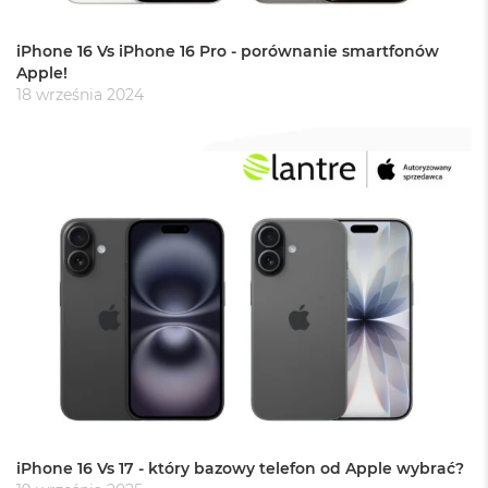
r
e
b
iPhone 16 Vs iPhone 16 Pro - porównanie smartfonów
r
Apple!
n
18 września 2024
y
M
a
c
B
o
o
k
A
i
r
Z
ł
o
t
y
W
iPhone 16 Vs 17 - który bazowy telefon od Apple wybrać?
e