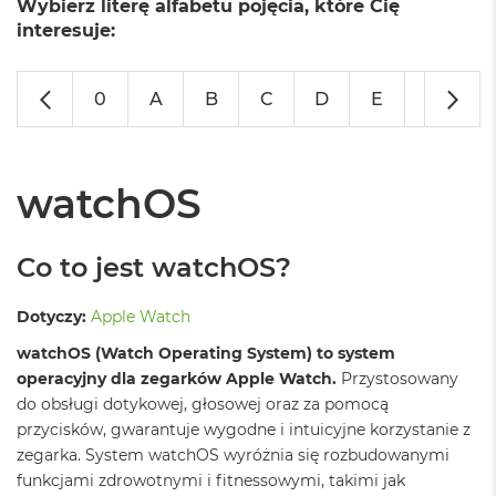
Wybierz literę alfabetu pojęcia, które Cię
o
l
interesuje:
o
r
u
0
A
B
C
D
E
F
G
M
a
c
B
watchOS
o
o
k
Co to jest watchOS?
N
e
o
Dotyczy:
Apple Watch
C
y
watchOS (Watch Operating System) to system
t
operacyjny dla zegarków Apple Watch.
Przystosowany
r
do obsługi dotykowej, głosowej oraz za pomocą
u
s
przycisków, gwarantuje wygodne i intuicyjne korzystanie z
o
zegarka. System watchOS wyróżnia się rozbudowanymi
w
funkcjami zdrowotnymi i fitnessowymi, takimi jak
o