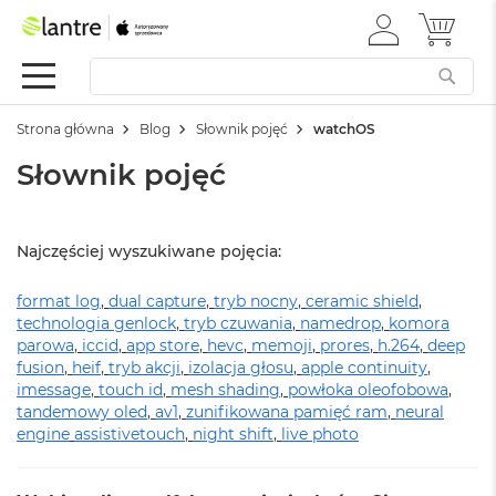
ZALOGUJ
MÓJ 
Apple
SIĘ
Festiwal
Mac
Strona główna
Blog
Słownik pojęć
watchOS
M
a
Słownik pojęć
c
B
o
o
Najczęściej wyszukiwane pojęcia:
k
N
format log
e
,
dual capture
,
tryb nocny
,
ceramic shield
,
o
technologia genlock
,
tryb czuwania
,
namedrop
,
komora
parowa
,
iccid
,
app store
,
hevc
,
memoji
,
prores
,
h.264
,
deep
W
fusion
,
heif
,
tryb akcji
,
izolacja głosu
,
apple continuity
,
e
imessage
,
touch id
,
mesh shading
,
powłoka oleofobowa
,
d
tandemowy oled
,
av1
,
zunifikowana pamięć ram
,
neural
ł
engine
assistivetouch
,
night shift
,
live photo
u
g
k