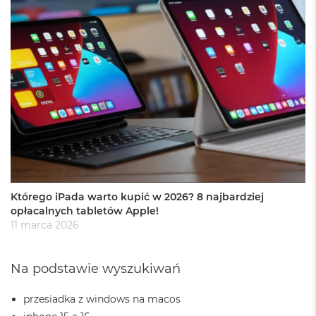
8
G
B
R
A
M
M
a
c
B
o
o
k
A
Którego iPada warto kupić w 2026? 8 najbardziej
i
opłacalnych tabletów Apple!
r
11 marca 2026
1
6
G
B
Na podstawie wyszukiwań
R
A
przesiadka z windows na macos
M