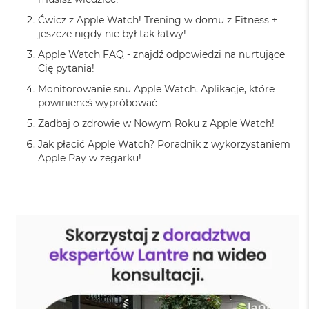
n
o
Ćwicz z Apple Watch! Trening w domu z Fitness +
ś
jeszcze nigdy nie był tak łatwy!
c
i
Apple Watch FAQ - znajdź odpowiedzi na nurtujące
d
Cię pytania!
y
Monitorowanie snu Apple Watch. Aplikacje, które
s
powinieneś wypróbować
k
u
Zadbaj o zdrowie w Nowym Roku z Apple Watch!
M
Jak płacić Apple Watch? Poradnik z wykorzystaniem
a
Apple Pay w zegarku!
c
B
o
o
k
N
e
o
2
5
6
G