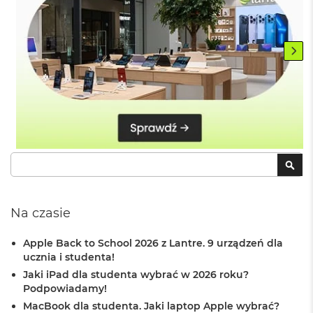
B
M
a
c
B
o
o
k
N
e
o
Szukaj
5
SZU
1
2
G
B
Na czasie
M
Apple Back to School 2026 z Lantre. 9 urządzeń dla
a
ucznia i studenta!
c
B
Jaki iPad dla studenta wybrać w 2026 roku?
o
Podpowiadamy!
o
MacBook dla studenta. Jaki laptop Apple wybrać?
k