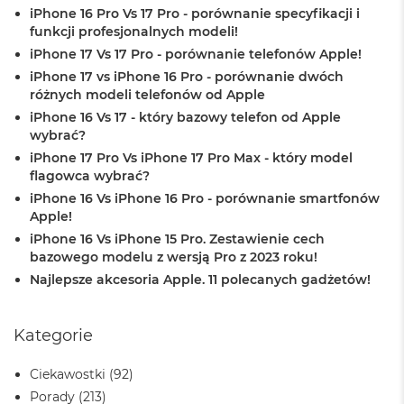
iPhone 16 Pro Vs 17 Pro - porównanie specyfikacji i
A
i
funkcji profesjonalnych modeli!
r
iPhone 17 Vs 17 Pro - porównanie telefonów Apple!
iPhone 17 vs iPhone 16 Pro - porównanie dwóch
M
różnych modeli telefonów od Apple
a
c
iPhone 16 Vs 17 - który bazowy telefon od Apple
B
wybrać?
o
iPhone 17 Pro Vs iPhone 17 Pro Max - który model
o
flagowca wybrać?
k
A
iPhone 16 Vs iPhone 16 Pro - porównanie smartfonów
i
Apple!
r
iPhone 16 Vs iPhone 15 Pro. Zestawienie cech
M
bazowego modelu z wersją Pro z 2023 roku!
5
Najlepsze akcesoria Apple. 11 polecanych gadżetów!
M
a
c
Kategorie
B
o
Ciekawostki
(92)
o
k
Porady
(213)