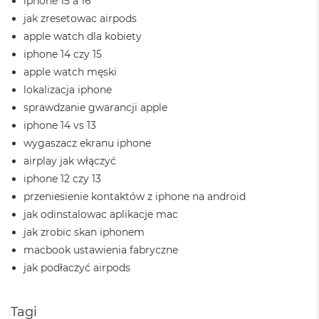
iphone 15 a 16
M
jak zresetowac airpods
a
apple watch dla kobiety
c
B
iphone 14 czy 15
o
apple watch męski
o
lokalizacja iphone
k
A
sprawdzanie gwarancji apple
i
iphone 14 vs 13
r
2
wygaszacz ekranu iphone
4
airplay jak włączyć
G
iphone 12 czy 13
B
R
przeniesienie kontaktów z iphone na android
A
jak odinstalowac aplikacje mac
M
jak zrobic skan iphonem
M
macbook ustawienia fabryczne
a
jak podłaczyć airpods
c
B
o
o
Tagi