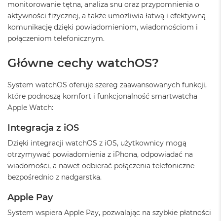
monitorowanie tętna, analiza snu oraz przypomnienia o
ż
ó
aktywności fizycznej, a także umożliwia łatwą i efektywną
ł
komunikację dzięki powiadomieniom, wiadomościom i
t
połączeniom telefonicznym.
y
M
Główne cechy watchOS?
a
c
System watchOS oferuje szereg zaawansowanych funkcji,
B
o
które podnoszą komfort i funkcjonalność smartwatcha
o
Apple Watch:
k
N
Integracja z iOS
e
o
Dzięki integracji watchOS z iOS, użytkownicy mogą
S
otrzymywać powiadomienia z iPhona, odpowiadać na
u
wiadomości, a nawet odbierać połączenia telefoniczne
b
t
bezpośrednio z nadgarstka.
e
l
Apple Pay
n
y
System wspiera Apple Pay, pozwalając na szybkie płatności
R