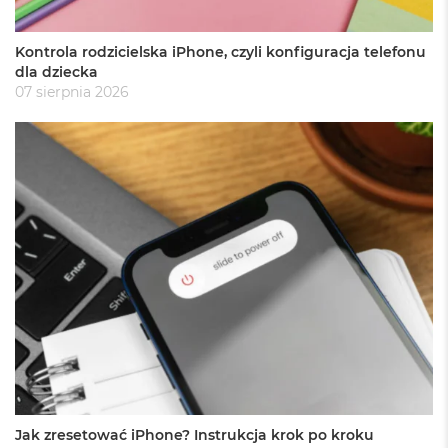
k
A
i
Kontrola rodzicielska iPhone, czyli konfiguracja telefonu
r
dla dziecka
M
07 sierpnia 2026
2
M
a
c
B
o
o
k
A
i
r
1
3
M
a
c
B
Jak zresetować iPhone? Instrukcja krok po kroku
o