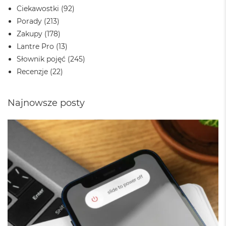
o
Ciekawostki
(92)
k
Porady
(213)
A
i
Zakupy
(178)
r
Lantre Pro
(13)
4
T
Słownik pojęć
(245)
B
Recenzje
(22)
M
a
Najnowsze posty
c
B
o
o
k
P
r
o
M
a
c
B
o