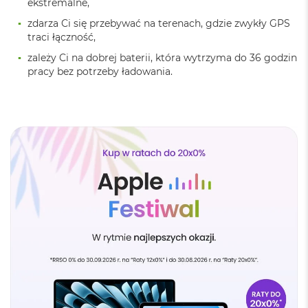
ekstremalne,
o
zdarza Ci się przebywać na terenach, gdzie zwykły GPS
o
k
traci łączność,
A
zależy Ci na dobrej baterii, która wytrzyma do 36 godzin
i
pracy bez potrzeby ładowania.
r
P
ó
ł
n
o
c
M
a
c
B
o
o
k
A
i
r
S