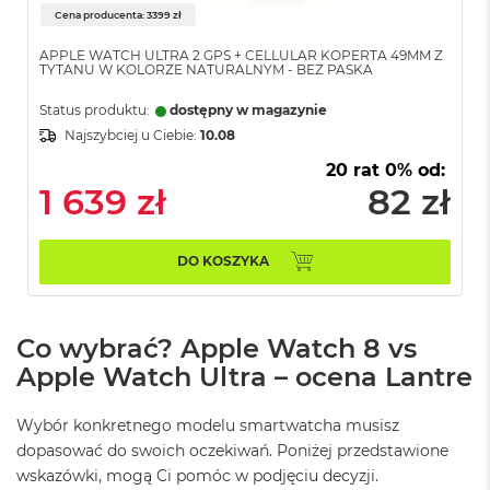
r
Cena producenta: 3399 zł
G
w
APPLE WATCH ULTRA 2 GPS + CELLULAR KOPERTA 49MM Z
i
TYTANU W KOLORZE NATURALNYM - BEZ PASKA
e
z
Status produktu:
dostępny w magazynie
d
Najszybciej u Ciebie:
10.08
n
a
20 rat 0% od:
s
1 639 zł
82 zł
z
a
r
DO KOSZYKA
o
ś
ć
Co wybrać? Apple Watch 8 vs
M
a
Apple Watch Ultra – ocena Lantre
c
B
o
Wybór konkretnego modelu smartwatcha musisz
o
dopasować do swoich oczekiwań. Poniżej przedstawione
k
wskazówki, mogą Ci pomóc w podjęciu decyzji.
A