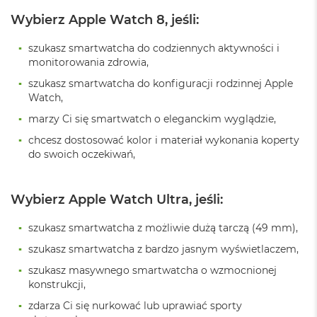
i
Wybierz Apple Watch 8, jeśli:
r
K
s
szukasz smartwatcha do codziennych aktywności i
i
monitorowania zdrowia,
ę
szukasz smartwatcha do konfiguracji rodzinnej Apple
ż
Watch,
y
c
marzy Ci się smartwatch o eleganckim wyglądzie,
o
w
chcesz dostosować kolor i materiał wykonania koperty
a
do swoich oczekiwań,
P
o
ś
Wybierz Apple Watch Ultra, jeśli:
w
i
a
szukasz smartwatcha z możliwie dużą tarczą (49 mm),
t
szukasz smartwatcha z bardzo jasnym wyświetlaczem,
a
szukasz masywnego smartwatcha o wzmocnionej
M
konstrukcji,
a
c
zdarza Ci się nurkować lub uprawiać sporty
B