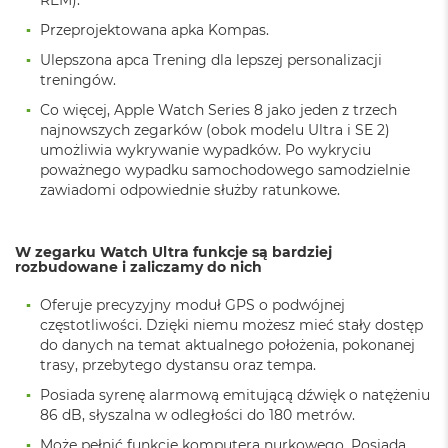
k
A
Przeprojektowana apka Kompas.
i
Ulepszona apca Trening dla lepszej personalizacji
r
treningów.
M
2
Co więcej, Apple Watch Series 8 jako jeden z trzech
najnowszych zegarków (obok modelu Ultra i SE 2)
M
umożliwia wykrywanie wypadków. Po wykryciu
a
poważnego wypadku samochodowego samodzielnie
c
zawiadomi odpowiednie służby ratunkowe.
B
o
o
k
W zegarku Watch Ultra funkcje są bardziej
A
rozbudowane i zaliczamy do nich
i
r
Oferuje precyzyjny moduł GPS o podwójnej
1
częstotliwości. Dzięki niemu możesz mieć stały dostęp
3
do danych na temat aktualnego położenia, pokonanej
trasy, przebytego dystansu oraz tempa.
M
a
Posiada syrenę alarmową emitującą dźwięk o natężeniu
c
86 dB, słyszalna w odległości do 180 metrów.
B
Może pełnić funkcję komputera nurkowego. Posiada
o