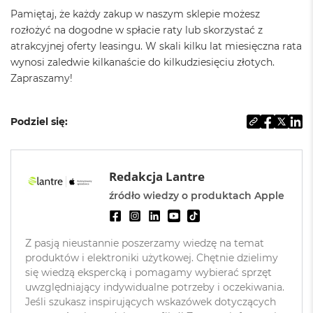
d
Pamiętaj, że każdy zakup w naszym sklepie możesz
ł
rozłożyć na dogodne w spłacie raty lub skorzystać z
u
g
atrakcyjnej oferty leasingu. W skali kilku lat miesięczna rata
p
wynosi zaledwie kilkanaście do kilkudziesięciu złotych.
a
Zapraszamy!
m
i
ę
c
Podziel się:
i
R
A
M
Redakcja Lantre
źródło wiedzy o produktach Apple
M
a
c
B
Z pasją nieustannie poszerzamy wiedzę na temat
o
produktów i elektroniki użytkowej. Chętnie dzielimy
o
k
się wiedzą ekspercką i pomagamy wybierać sprzęt
A
uwzględniający indywidualne potrzeby i oczekiwania.
i
Jeśli szukasz inspirujących wskazówek dotyczących
r