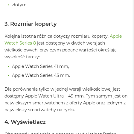
B
złotym.
M
a
3. Rozmiar koperty
c
B
o
Kolejna istotna różnica dotyczy rozmiaru koperty.
Apple
o
Watch Series 8
jest dostępny w dwóch wersjach
k
wielkościowych, przy czym podane wartości określają
N
wysokość tarczy:
e
o
Apple Watch Series 41 mm,
5
1
Apple Watch Series 45 mm.
2
G
Dla porównania tylko w jednej wersji wielkościowej jest
B
dostępny Apple Watch Ultra – 49 mm. Tym samym jest on
M
największym smartwatchem z oferty Apple oraz jednym z
a
największy smartwatchy na rynku.
c
B
4. Wyświetlacz
o
o
k