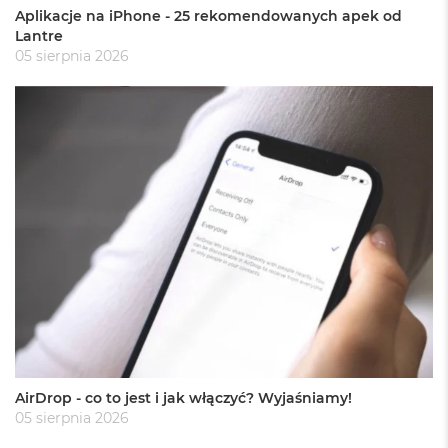
ł
Aplikacje na iPhone - 25 rekomendowanych apek od
u
Lantre
g
k
05 sierpnia 2026
o
l
o
r
u
M
a
c
B
o
o
k
P
r
o
G
w
i
AirDrop - co to jest i jak włączyć? Wyjaśniamy!
e
05 sierpnia 2026
z