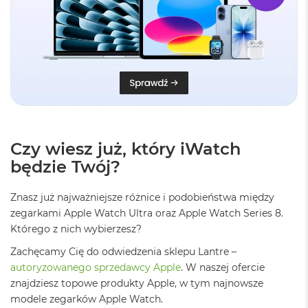
r
e
b
r
n
y
M
a
c
B
o
Czy wiesz już, który iWatch
o
będzie Twój?
k
A
i
Znasz już najważniejsze różnice i podobieństwa między
r
zegarkami Apple Watch Ultra oraz Apple Watch Series 8.
Z
ł
Którego z nich wybierzesz?
o
t
Zachęcamy Cię do odwiedzenia sklepu Lantre –
y
autoryzowanego sprzedawcy Apple
. W naszej ofercie
znajdziesz topowe produkty Apple, w tym najnowsze
W
modele zegarków Apple Watch.
e