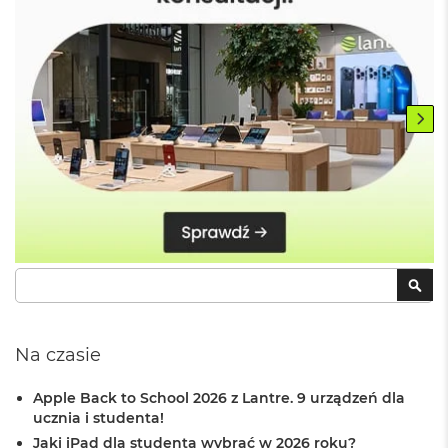
M
a
c
B
o
o
k
A
i
r
5
1
2
G
B
Szukaj
SZU
M
a
c
Na czasie
B
o
o
Apple Back to School 2026 z Lantre. 9 urządzeń dla
k
ucznia i studenta!
A
Jaki iPad dla studenta wybrać w 2026 roku?