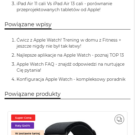
iPad Air 11 cali Vs iPad Air 13 cali - porównanie
M
przeprojektowanych tabletów od Apple!
a
c
B
Powiązane wpisy
o
o
k
Ćwicz z Apple Watch! Trening w domu z Fitness +
A
jeszcze nigdy nie był tak łatwy!
i
r
Najlepsze aplikacje na Apple Watch - poznaj TOP 13
2
Apple Watch FAQ - znajdź odpowiedzi na nurtujące
4
Cię pytania!
G
B
Konfiguracja Apple Watch - kompleksowy poradnik
R
A
M
Powiązane produkty
M
a
c
Super Cena
B
PORÓ
o
Raty 12x0%
o
W zestawie taniej