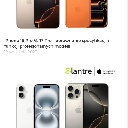
o
o
k
P
r
o
8
G
iPhone 16 Pro Vs 17 Pro - porównanie specyfikacji i
B
funkcji profesjonalnych modeli!
R
A
12 września 2025
M
M
a
c
B
o
o
k
P
r
o
1
6