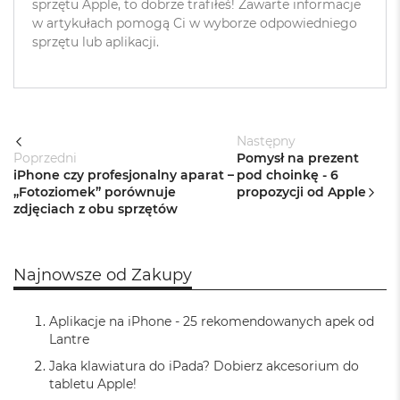
sprzętu Apple, to dobrze trafiłeś! Zawarte informacje
8
w artykułach pomogą Ci w wyborze odpowiedniego
G
sprzętu lub aplikacji.
B
R
A
M
M
Następny
a
c
Poprzedni
Pomysł na prezent
B
iPhone czy profesjonalny aparat –
pod choinkę - 6
o
„Fotoziomek” porównuje
propozycji od Apple
o
zdjęciach z obu sprzętów
k
A
i
r
Najnowsze od Zakupy
1
6
G
Aplikacje na iPhone - 25 rekomendowanych apek od
B
Lantre
R
Jaka klawiatura do iPada? Dobierz akcesorium do
A
M
tabletu Apple!