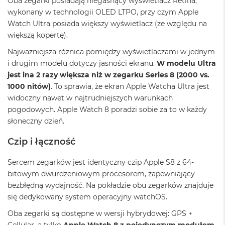
Oba zegarki posiadają niegasnący wyświetlacz Retina,
A
wykonany w technologii OLED LTPO, przy czym Apple
i
Watch Ultra posiada większy wyświetlacz (ze względu na
r
większą kopertę).
M
Najważniejsza różnica pomiędzy wyświetlaczami w jednym
a
i drugim modelu dotyczy jasności ekranu.
W modelu Ultra
c
B
jest ina 2 razy większa niż w zegarku Series 8 (2000 vs.
o
1000 nitów)
. To sprawia, że ekran Apple Watcha Ultra jest
o
widoczny nawet w najtrudniejszych warunkach
k
A
pogodowych. Apple Watch 8 poradzi sobie za to w każdy
i
słoneczny dzień.
r
M
Czip i łączność
5
Sercem zegarków jest identyczny czip Apple S8 z 64-
M
a
bitowym dwurdzeniowym procesorem, zapewniający
c
bezbłędną wydajność. Na pokładzie obu zegarków znajduje
B
się dedykowany system operacyjny watchOS.
o
o
Oba zegarki są dostępne w wersji hybrydowej: GPS +
k
Cellular, a tylko
Apple Watch 8 z pojedynczym modułem