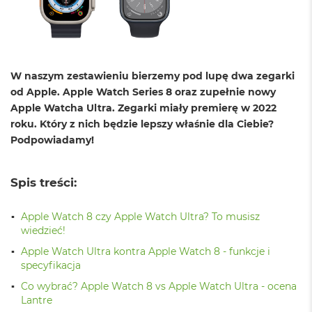
o
l
o
r
u
W naszym zestawieniu bierzemy pod lupę dwa zegarki
M
od Apple. Apple Watch Series 8 oraz zupełnie nowy
a
c
Apple Watcha Ultra. Zegarki miały premierę w 2022
B
roku. Który z nich będzie lepszy właśnie dla Ciebie?
o
Podpowiadamy!
o
k
N
e
Spis treści:
o
C
Apple Watch 8 czy Apple Watch Ultra? To musisz
y
wiedzieć!
t
r
Apple Watch Ultra kontra Apple Watch 8 - funkcje i
u
specyfikacja
s
o
Co wybrać? Apple Watch 8 vs Apple Watch Ultra - ocena
w
Lantre
o