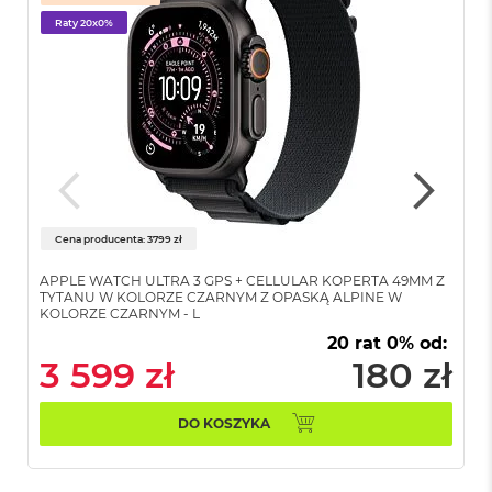
k
A
Raty 20x0%
i
r
3
2
G
B
R
A
M
Cena producenta: 3799 zł
W
e
APPLE WATCH ULTRA 3 GPS + CELLULAR KOPERTA 49MM Z
d
TYTANU W KOLORZE CZARNYM Z OPASKĄ ALPINE W
ł
KOLORZE CZARNYM - L
u
20 rat 0% od:
g
p
3 599 zł
180 zł
o
j
e
DO KOSZYKA
m
n
o