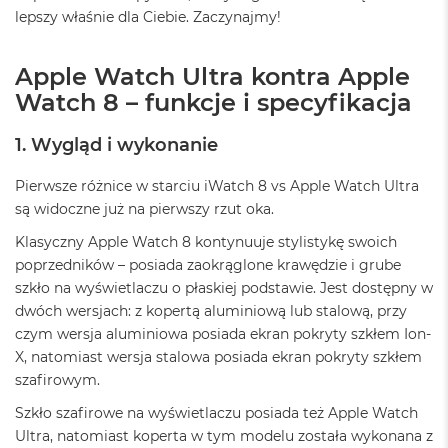
ó
lepszy właśnie dla Ciebie. Zaczynajmy!
ż
M
Apple Watch Ultra kontra Apple
a
Watch 8 – funkcje i specyfikacja
c
B
o
1. Wygląd i wykonanie
o
k
Pierwsze różnice w starciu iWatch 8 vs Apple Watch Ultra
N
są widoczne już na pierwszy rzut oka.
e
o
Klasyczny Apple Watch 8 kontynuuje stylistykę swoich
I
poprzedników – posiada zaokrąglone krawędzie i grube
n
d
szkło na wyświetlaczu o płaskiej podstawie. Jest dostępny w
y
dwóch wersjach: z kopertą aluminiową lub stalową, przy
g
czym wersja aluminiowa posiada ekran pokryty szkłem Ion-
o
X, natomiast wersja stalowa posiada ekran pokryty szkłem
M
szafirowym.
a
Szkło szafirowe na wyświetlaczu posiada też Apple Watch
c
B
Ultra, natomiast koperta w tym modelu została wykonana z