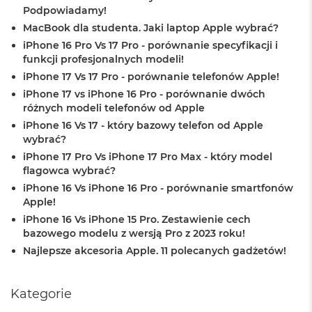
i
Podpowiadamy!
r
1
MacBook dla studenta. Jaki laptop Apple wybrać?
T
iPhone 16 Pro Vs 17 Pro - porównanie specyfikacji i
B
funkcji profesjonalnych modeli!
iPhone 17 Vs 17 Pro - porównanie telefonów Apple!
M
a
iPhone 17 vs iPhone 16 Pro - porównanie dwóch
c
różnych modeli telefonów od Apple
B
iPhone 16 Vs 17 - który bazowy telefon od Apple
o
wybrać?
o
k
iPhone 17 Pro Vs iPhone 17 Pro Max - który model
A
flagowca wybrać?
i
iPhone 16 Vs iPhone 16 Pro - porównanie smartfonów
r
Apple!
2
T
iPhone 16 Vs iPhone 15 Pro. Zestawienie cech
B
bazowego modelu z wersją Pro z 2023 roku!
Najlepsze akcesoria Apple. 11 polecanych gadżetów!
M
a
c
B
Kategorie
o