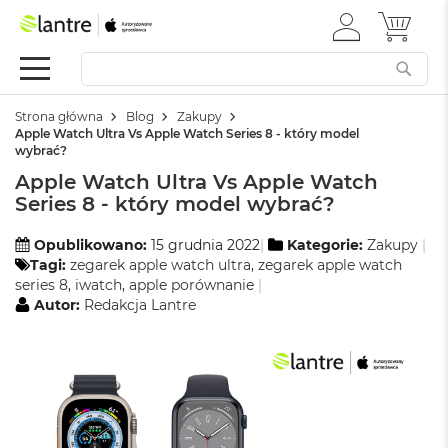
ZALOGUJ
MÓJ 
Apple
SIĘ
Festiwal
Mac
Strona główna
Blog
Zakupy
M
Apple Watch Ultra Vs Apple Watch Series 8 - który model
a
wybrać?
c
Apple Watch Ultra Vs Apple Watch
B
o
Series 8 - który model wybrać?
o
k
Opublikowano:
15 grudnia 2022
Kategorie:
Zakupy
N
Tagi:
zegarek apple watch ultra
,
zegarek apple watch
e
series 8
,
iwatch
,
apple porównanie
o
Autor:
Redakcja Lantre
W
e
d
ł
u
g
k