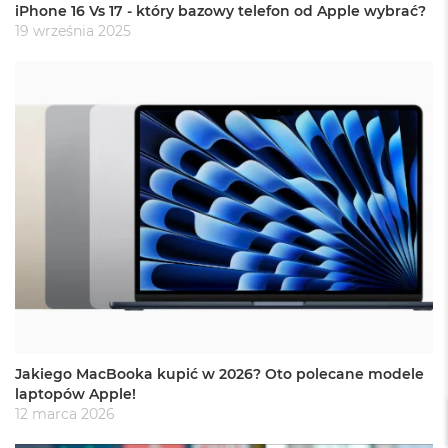
a
iPhone 16 Vs 17 - który bazowy telefon od Apple wybrać?
c
19 września 2025
B
o
o
k
P
r
o
6
4
G
B
R
A
M
M
a
c
B
Jakiego MacBooka kupić w 2026? Oto polecane modele
o
laptopów Apple!
o
12 marca 2026
k
P