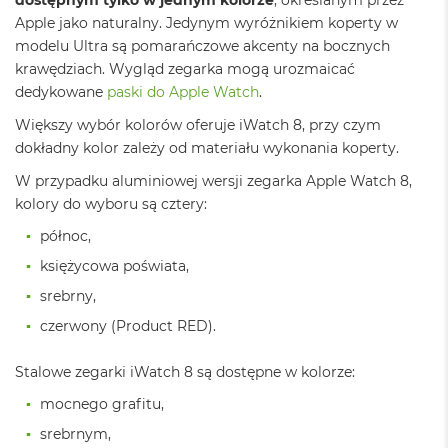
n
Apple jako naturalny. Jedynym wyróżnikiem koperty w
o
ś
modelu Ultra są pomarańczowe akcenty na bocznych
c
krawędziach. Wygląd zegarka mogą urozmaicać
i
dedykowane
paski do Apple Watch
.
d
y
Większy wybór kolorów oferuje iWatch 8, przy czym
s
dokładny kolor zależy od materiału wykonania koperty.
k
u
W przypadku aluminiowej wersji zegarka Apple Watch 8,
kolory do wyboru są cztery:
M
a
północ,
c
B
księżycowa poświata,
o
srebrny,
o
k
czerwony (Product RED).
N
e
o
Stalowe zegarki iWatch 8 są dostępne w kolorze:
2
mocnego grafitu,
5
6
srebrnym,
G