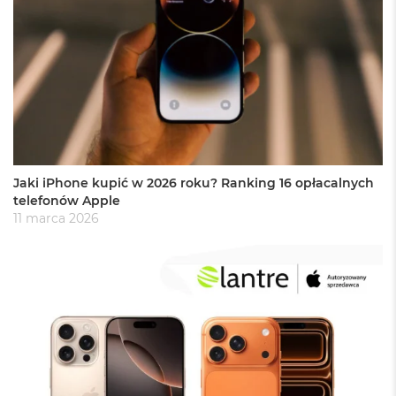
n
y
W
e
d
ł
u
g
p
a
Jaki iPhone kupić w 2026 roku? Ranking 16 opłacalnych
m
telefonów Apple
i
11 marca 2026
ę
c
i
R
A
M
M
a
c
B