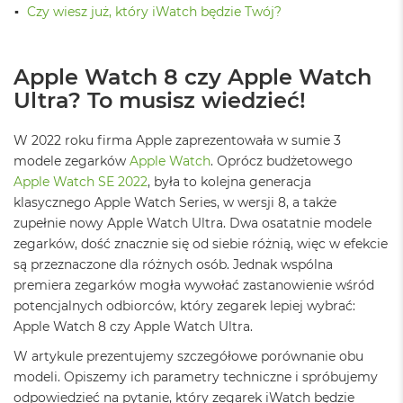
ż
Czy wiesz już, który iWatch będzie Twój?
ó
ł
t
Apple Watch 8 czy Apple Watch
y
Ultra? To musisz wiedzieć!
M
a
W 2022 roku firma Apple zaprezentowała w sumie 3
c
B
modele zegarków
Apple Watch
. Oprócz budżetowego
o
Apple Watch SE 2022
, była to kolejna generacja
o
klasycznego Apple Watch Series, w wersji 8, a także
k
N
zupełnie nowy Apple Watch Ultra. Dwa osatatnie modele
e
zegarków, dość znacznie się od siebie różnią, więc w efekcie
o
są przeznaczone dla różnych osób. Jednak wspólna
S
premiera zegarków mogła wywołać zastanowienie wśród
u
b
potencjalnych odbiorców, który zegarek lepiej wybrać:
t
Apple Watch 8 czy Apple Watch Ultra.
e
l
W artykule prezentujemy szczegółowe porównanie obu
n
modeli. Opiszemy ich parametry techniczne i spróbujemy
y
odpowiedzieć na pytanie, który zegarek iWatch będzie
R