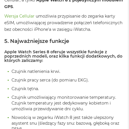
A
i
GPS
.
r
Wersja Cellular
umożliwia przypisanie do zegarka karty
M
4
eSIM, umożliwiającej prowadzenie połączeń telefonicznych
bez obecności iPhone'a w zasięgu iWatcha.
M
a
5. Najważniejsze funkcje
c
B
Apple Watch Series 8 oferuje wszystkie funkcje z
o
poprzednich modeli, oraz kilka funkcji dodatkowych, do
o
których zaliczamy:
k
A
Czujnik natlenienia krwi.
i
r
Czujnik pracy serca (do pomiaru EKG).
M
Czujnik tętna.
3
Czujnik umożliwiający monitorowanie temperatury.
M
Czujnik temperatury jest dedykowany kobietom i
a
umożliwia przewidywanie dni cyklu.
c
B
Nowością w zegarku iWatch 8 jest także ulepszony
o
asystent snu (śledzący fazy snu: bazową, głęboką oraz
o
REM).