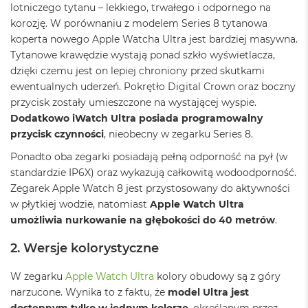
o
lotniczego tytanu – lekkiego, trwałego i odpornego na
o
korozję. W porównaniu z modelem Series 8 tytanowa
k
N
koperta nowego Apple Watcha Ultra jest bardziej masywna.
e
Tytanowe krawędzie wystają ponad szkło wyświetlacza,
o
dzięki czemu jest on lepiej chroniony przed skutkami
S
ewentualnych uderzeń. Pokrętło Digital Crown oraz boczny
r
e
przycisk zostały umieszczone na wystającej wyspie.
b
Dodatkowo iWatch Ultra posiada programowalny
r
przycisk czynności
, nieobecny w zegarku Series 8.
n
y
Ponadto oba zegarki posiadają pełną odporność na pył (w
standardzie IP6X) oraz wykazują całkowitą wodoodporność.
W
Zegarek Apple Watch 8 jest przystosowany do aktywności
e
d
w płytkiej wodzie, natomiast
Apple Watch Ultra
ł
umożliwia nurkowanie na głębokości do 40 metrów
.
u
g
2. Wersje kolorystyczne
p
o
j
W zegarku
Apple Watch Ultra
kolory obudowy są z góry
e
narzucone. Wynika to z faktu, że
model Ultra jest
m
dostępnym tylko w jednym kolorze
, określanym przez