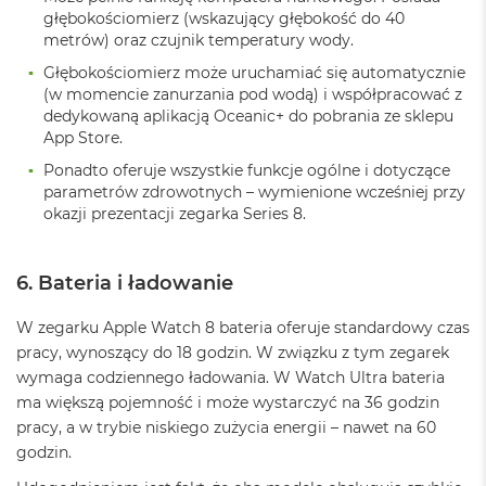
o
głębokościomierz (wskazujący głębokość do 40
k
metrów) oraz czujnik temperatury wody.
A
Głębokościomierz może uruchamiać się automatycznie
i
(w momencie zanurzania pod wodą) i współpracować z
r
1
dedykowaną aplikacją Oceanic+ do pobrania ze sklepu
5
App Store.
Ponadto oferuje wszystkie funkcje ogólne i dotyczące
W
parametrów zdrowotnych – wymienione wcześniej przy
e
okazji prezentacji zegarka Series 8.
d
ł
u
g
6. Bateria i ładowanie
k
o
W zegarku Apple Watch 8 bateria oferuje standardowy czas
l
o
pracy, wynoszący do 18 godzin. W związku z tym zegarek
r
wymaga codziennego ładowania. W Watch Ultra bateria
u
ma większą pojemność i może wystarczyć na 36 godzin
pracy, a w trybie niskiego zużycia energii – nawet na 60
M
a
godzin.
c