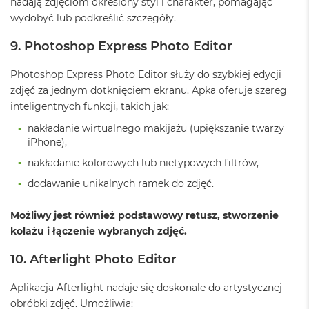
nadają zdjęciom określony styl i charakter, pomagając
o
wydobyć lub podkreślić szczegóły.
k
A
9. Photoshop Express Photo Editor
i
r
1
Photoshop Express Photo Editor służy do szybkiej edycji
5
zdjęć za jednym dotknięciem ekranu. Apka oferuje szereg
inteligentnych funkcji, takich jak:
W
e
nakładanie wirtualnego makijażu (upiększanie twarzy
d
iPhone),
ł
u
nakładanie kolorowych lub nietypowych filtrów,
g
dodawanie unikalnych ramek do zdjęć.
k
o
l
Możliwy jest również podstawowy retusz, stworzenie
o
kolażu i łączenie wybranych zdjęć.
r
u
10. Afterlight Photo Editor
M
a
Aplikacja Afterlight nadaje się doskonale do artystycznej
c
obróbki zdjęć. Umożliwia: