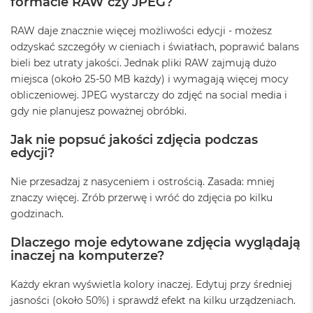
i
formacie RAW czy JPEG?
r
1
RAW daje znacznie więcej możliwości edycji - możesz
T
odzyskać szczegóły w cieniach i światłach, poprawić balans
B
bieli bez utraty jakości. Jednak pliki RAW zajmują dużo
M
miejsca (około 25-50 MB każdy) i wymagają więcej mocy
a
obliczeniowej. JPEG wystarczy do zdjęć na social media i
c
gdy nie planujesz poważnej obróbki.
B
o
Jak nie popsuć jakości zdjęcia podczas
o
edycji?
k
A
i
Nie przesadzaj z nasyceniem i ostrością. Zasada: mniej
r
znaczy więcej. Zrób przerwę i wróć do zdjęcia po kilku
2
godzinach.
T
B
Dlaczego moje edytowane zdjęcia wyglądają
inaczej na komputerze?
M
a
c
Każdy ekran wyświetla kolory inaczej. Edytuj przy średniej
B
jasności (około 50%) i sprawdź efekt na kilku urządzeniach.
o