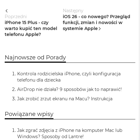
n
a
Następny
s
Poprzedni
iOS 26 - co nowego? Przegląd
z
iPhone 15 Plus - czy
funkcji, zmian i nowości w
a
warto kupić ten model
systemie Apple
r
telefonu Apple?
o
ś
ć
Najnowsze od Porady
M
a
c
Kontrola rodzicielska iPhone, czyli konfiguracja
B
telefonu dla dziecka
o
o
AirDrop nie działa? 9 sposobów jak to naprawić!
k
Jak zrobić zrzut ekranu na Macu? Instrukcja
P
r
o
Powiązane wpisy
S
r
e
Jak zgrać zdjęcia z iPhone na komputer Mac lub
b
Windows? Sposoby od Lantre!
r