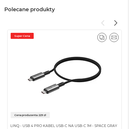
o
k
Polecane produkty
A
i
r
4
T
Super Cena
B
PORÓWNAJ
EMAIL
M
a
c
B
o
o
k
P
r
o
M
a
Cena producenta: 229 zł
c
B
LINQ - USB 4 PRO KABEL USB-C NA USB-C 1M - SPACE GRAY
o