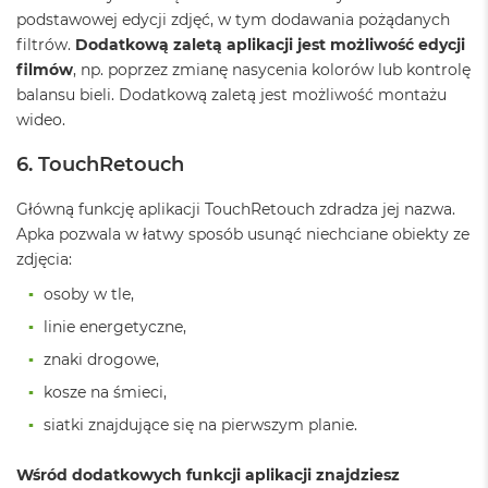
A
podstawowej edycji zdjęć, w tym dodawania pożądanych
i
r
filtrów.
Dodatkową zaletą aplikacji jest możliwość edycji
M
filmów
, np. poprzez zmianę nasycenia kolorów lub kontrolę
4
balansu bieli. Dodatkową zaletą jest możliwość montażu
wideo.
M
a
6. TouchRetouch
c
B
o
Główną funkcję aplikacji TouchRetouch zdradza jej nazwa.
o
Apka pozwala w łatwy sposób usunąć niechciane obiekty ze
k
zdjęcia:
A
i
osoby w tle,
r
M
linie energetyczne,
3
znaki drogowe,
M
kosze na śmieci,
a
c
siatki znajdujące się na pierwszym planie.
B
o
Wśród dodatkowych funkcji aplikacji znajdziesz
o