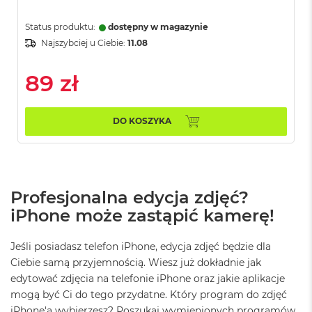
o
k
Status produktu:
dostępny w magazynie
P
Najszybciej u Ciebie:
11.08
r
o
1
89 zł
4
M
DO KOSZYKA
a
c
B
o
o
k
Profesjonalna edycja zdjęć?
P
r
iPhone może zastąpić kamerę!
o
1
Jeśli posiadasz telefon iPhone, edycja zdjęć będzie dla
6
Ciebie samą przyjemnością. Wiesz już dokładnie jak
W
edytować zdjęcia na telefonie iPhone oraz jakie aplikacje
e
mogą być Ci do tego przydatne. Który program do zdjęć
d
iPhone'a wybierzesz? Poszukaj wymienionych programów