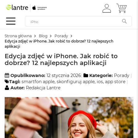
ZALOGUJ
MÓJ 
Apple
SIĘ
Festiwal
Mac
Strona główna
Blog
Porady
M
Edycja zdjęć w iPhone. Jak robić to dobrze? 12 najlepszych
a
aplikacji
c
Edycja zdjęć w iPhone. Jak robić to
B
o
dobrze? 12 najlepszych aplikacji
o
k
Opublikowano:
12 stycznia 2026
Kategorie:
Porady
N
Tagi:
smartfon apple
,
skonfiguruj apple
,
ios
,
app store
e
Autor:
Redakcja Lantre
o
W
e
d
ł
u
g
k