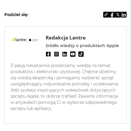
d
n
a
Podziel się:
C
z
e
r
Redakcja Lantre
ń
źródło wiedzy o produktach Apple
M
a
c
B
Z pasją nieustannie poszerzamy wiedzę na temat
o
produktów i elektroniki użytkowej. Chętnie dzielimy
o
się wiedzą ekspercką i pomagamy wybierać sprzęt
k
uwzględniający indywidualne potrzeby i oczekiwania.
P
Jeśli szukasz inspirujących wskazówek dotyczących
r
sprzętu Apple, to dobrze trafiłeś! Zawarte informacje
o
G
w artykułach pomogą Ci w wyborze odpowiedniego
w
sprzętu lub aplikacji.
i
e
z
d