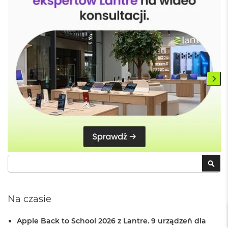
a
c
B
o
o
k
P
r
o
6
4
G
B
R
A
M
Szukaj
SZU
M
a
c
B
Na czasie
o
o
k
Apple Back to School 2026 z Lantre. 9 urządzeń dla
P