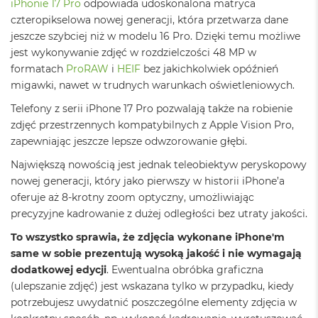
iPhonie 17 Pro
odpowiada udoskonalona matryca
ó
czteropikselowa nowej generacji, która przetwarza dane
ż
jeszcze szybciej niż w modelu 16 Pro. Dzięki temu możliwe
M
jest wykonywanie zdjęć w rozdzielczości 48 MP w
a
formatach
ProRAW
i
HEIF
bez jakichkolwiek opóźnień
c
migawki, nawet w trudnych warunkach oświetleniowych.
B
o
Telefony z serii iPhone 17 Pro pozwalają także na robienie
o
zdjęć przestrzennych kompatybilnych z Apple Vision Pro,
k
N
zapewniając jeszcze lepsze odwzorowanie głębi.
e
Największą nowością jest jednak teleobiektyw peryskopowy
o
I
nowej generacji, który jako pierwszy w historii iPhone’a
n
oferuje aż 8-krotny zoom optyczny, umożliwiając
d
precyzyjne kadrowanie z dużej odległości bez utraty jakości.
y
g
To wszystko sprawia, że zdjęcia wykonane iPhone'm
o
same w sobie prezentują wysoką jakość i nie wymagają
M
dodatkowej edycji
. Ewentualna obróbka graficzna
a
(ulepszanie zdjęć) jest wskazana tylko w przypadku, kiedy
c
potrzebujesz uwydatnić poszczególne elementy zdjęcia w
B