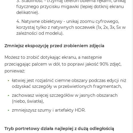
Stabilność - trzymaj telefon obiema rękami, unikaj
d
fizycznego przycisku migawki (lepiej dotknij ekranu
ł
delikatnie).
u
g
Natywne obiektywy - unikaj zoomu cyfrowego,
p
korzystaj tylko z natywnych soczewek (1x, 2x, 3x, 5x w
a
zależności od modelu).
m
i
ę
Zmniejsz ekspozycję przed zrobieniem zdjęcia
c
i
Możesz to zrobić dotykając ekranu, a następnie
R
przeciągając palcem w dół, to poprawi jakość 90% zdjęć,
A
ponieważ:
M
łatwiej jest rozjaśnić ciemne obszary podczas edycji niż
M
odzyskać szczegóły w prześwietlonych fragmentach,
a
c
zachowasz więcej szczegółów w jasnych obszarach
B
(niebo, światła),
o
o
zmniejszysz szumy i artefakty HDR.
k
A
i
Tryb portretowy działa najlepiej z dużą odległością
r