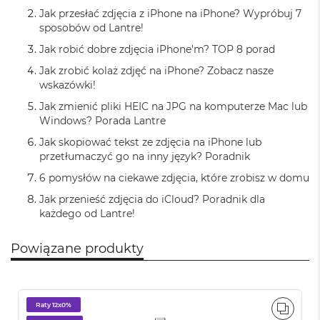
n
Jak przesłać zdjęcia z iPhone na iPhone? Wypróbuj 7
y
sposobów od Lantre!
W
Jak robić dobre zdjęcia iPhone'm? TOP 8 porad
e
Jak zrobić kolaż zdjęć na iPhone? Zobacz nasze
d
wskazówki!
ł
u
Jak zmienić pliki HEIC na JPG na komputerze Mac lub
g
Windows? Porada Lantre
p
a
Jak skopiować tekst ze zdjęcia na iPhone lub
m
przetłumaczyć go na inny język? Poradnik
i
ę
6 pomysłów na ciekawe zdjęcia, które zrobisz w domu
c
Jak przenieść zdjęcia do iCloud? Poradnik dla
i
każdego od Lantre!
R
A
M
Powiązane produkty
M
a
c
Raty 12x0%
B
PORÓ