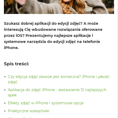
o
l
o
r
u
Szukasz dobrej aplikacji do edycji zdjęć? A może
interesują Cię wbudowane rozwiązania oferowane
M
a
przez iOS? Prezentujemy najlepsze aplikacje i
c
systemowe narzędzia do edycji zdjęć na telefonie
B
iPhone.
o
o
k
Spis treści:
N
e
o
Czy edycja zdjęć zawsze jest konieczna? iPhone i jakość
C
zdjęć
y
t
Aplikacje do zdjęć iPhone - zestawienie 12 najlepszych
r
apek
u
s
Efekty zdjęć w iPhone i systemowe opcje
o
Praktyczne wskazówki
w
o