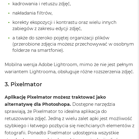
B
kadrowania i retuszu zdjęć,
nakładania filtrów,
M
a
korekty ekspozycji i kontrastu oraz wielu innych
c
zabiegów z zakresu edycji zdjęć,
B
o
a także do szeroko pojętej organizacji plików
o
(przerobione zdjęcia możesz przechowywać w osobnym
k
folderze na smartfonie).
N
e
Mobilna wersja Adobe Lightroom, mimo że nie jest pełnym
o
5
wariantem Lightrooma, obsługuje różne rozszerzenia zdjęć.
1
2
3. Pixelmator
G
B
Aplikację Pixelmator możesz traktować jako
alternatywę dla Photoshopa.
Dostępne narzędzia
M
a
sprawiają, że Pixelmator to idealna aplikacja do
c
retuszowania zdjęć. Jedną z wielu zalet apki jest możliwość
B
szybkiego i łatwego pozbycia się niechcianych elementów z
o
fotografii. Ponadto Pixelmator udostępnia wszystkie
o
k