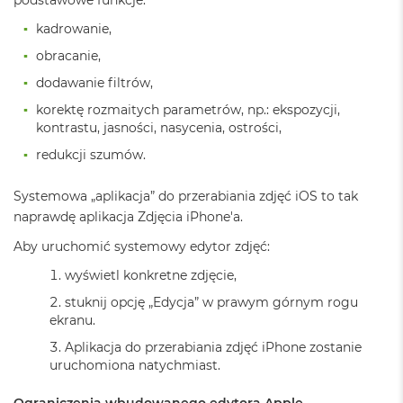
i
r
kadrowanie,
K
obracanie,
s
i
dodawanie filtrów,
ę
ż
korektę rozmaitych parametrów, np.: ekspozycji,
y
kontrastu, jasności, nasycenia, ostrości,
c
redukcji szumów.
o
w
a
Systemowa „aplikacja” do przerabiania zdjęć iOS to tak
P
naprawdę aplikacja Zdjęcia iPhone'a.
o
ś
Aby uruchomić systemowy edytor zdjęć:
w
i
wyświetl konkretne zdjęcie,
a
stuknij opcję „Edycja” w prawym górnym rogu
t
a
ekranu.
Aplikacja do przerabiania zdjęć iPhone zostanie
M
uruchomiona natychmiast.
a
c
B
Ograniczenia wbudowanego edytora Apple