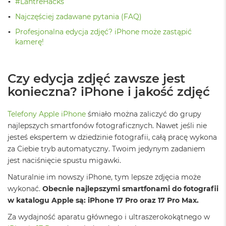
#LantreHacks
ż
ó
Najczęściej zadawane pytania (FAQ)
ł
Profesjonalna edycja zdjęć? iPhone może zastąpić
t
y
kamerę!
M
a
Czy edycja zdjęć zawsze jest
c
B
konieczna? iPhone i jakość zdjęć
o
o
Telefony Apple iPhone
śmiało można zaliczyć do grupy
k
N
najlepszych smartfonów fotograficznych. Nawet jeśli nie
e
jesteś ekspertem w dziedzinie fotografii, całą pracę wykona
o
za Ciebie tryb automatyczny. Twoim jedynym zadaniem
S
jest naciśnięcie spustu migawki.
u
b
Naturalnie im nowszy iPhone, tym lepsze zdjęcia może
t
e
wykonać.
Obecnie najlepszymi smartfonami do fotografii
l
w katalogu Apple są: iPhone 17 Pro oraz 17 Pro Max.
n
y
Za wydajność aparatu głównego i ultraszerokokątnego w
R