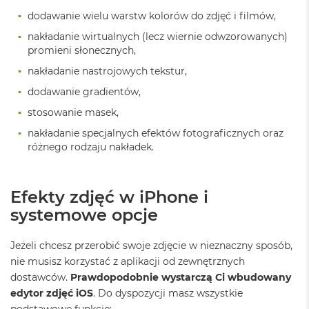
r
dodawanie wielu warstw kolorów do zdjęć i filmów,
G
w
nakładanie wirtualnych (lecz wiernie odwzorowanych)
i
promieni słonecznych,
e
z
nakładanie nastrojowych tekstur,
d
dodawanie gradientów,
n
a
stosowanie masek,
s
z
nakładanie specjalnych efektów fotograficznych oraz
a
różnego rodzaju nakładek.
r
o
ś
ć
Efekty zdjęć w iPhone i
systemowe opcje
M
a
c
Jeżeli chcesz przerobić swoje zdjęcie w nieznaczny sposób,
B
nie musisz korzystać z aplikacji od zewnętrznych
o
dostawców.
Prawdopodobnie wystarczą Ci wbudowany
o
k
edytor zdjęć iOS
. Do dyspozycji masz wszystkie
A
podstawowe funkcje: