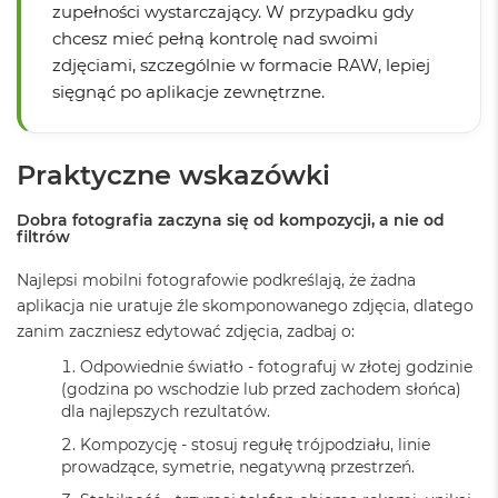
r
zupełności wystarczający. W przypadku gdy
e
chcesz mieć pełną kontrolę nad swoimi
b
r
zdjęciami, szczególnie w formacie RAW, lepiej
n
sięgnąć po aplikacje zewnętrzne.
y
M
a
Praktyczne wskazówki
c
B
Dobra fotografia zaczyna się od kompozycji, a nie od
o
filtrów
o
k
Najlepsi mobilni fotografowie podkreślają, że żadna
A
i
aplikacja nie uratuje źle skomponowanego zdjęcia, dlatego
r
zanim zaczniesz edytować zdjęcia, zadbaj o:
Z
ł
Odpowiednie światło - fotografuj w złotej godzinie
o
(godzina po wschodzie lub przed zachodem słońca)
t
dla najlepszych rezultatów.
y
Kompozycję - stosuj regułę trójpodziału, linie
prowadzące, symetrie, negatywną przestrzeń.
W
e