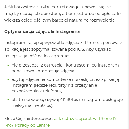
8
Jeśli korzystasz z trybu portretowego, upewnij się, że
G
między osobą lub obiektem, a tłem jest duża odległość. Im
B
R
większa odległość, tym bardziej naturalne rozmycie tła.
A
M
Optymalizacja zdjęć dla Instagrama
M
Instagram najlepiej wyświetla zdjęcia z iPhone'a, ponieważ
a
aplikacja jest zoptymalizowana pod iOS. Aby uzyskać
c
najlepszą jakość na Instagramie:
B
o
nie przesadzaj z ostrością i kontrastem, bo Instagram
o
dodatkowo kompresuje zdjęcia,
k
A
edytuj zdjęcia na komputerze i prześlij przez aplikację
i
Instagram (lepsze rezultaty niż przesyłanie
r
bezpośrednio z telefonu),
1
6
dla treści wideo, używaj 4K 30fps (Instagram obsługuje
G
maksymalnie 30fps).
B
R
A
Może Cię zainteresować:
Jak ustawić aparat w iPhone 17
M
Pro? Porady od Lantre!