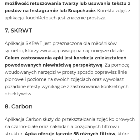
k
możliwość retuszowania twarzy lub usuwania tekstu z
A
postów na Instagramie lub Snapchacie
. Korekta zdjęć z
i
aplikacją TouchRetouch jest znacznie prostsza.
r
M
7. SKRWT
2
M
Aplikacja SKRWT jest przeznaczona dla miłośników
a
symetrii, którzy zwracają uwagę na najmniejsze detale.
c
Celem zastosowania apki jest korekcja zniekształceń
B
powodowanych niewłaściwą perspektywą
. Za pomocą
o
o
wbudowanych narzędzi w prosty sposób poprawisz linie
k
pionowe i poziome na swoich zdjęciach oraz wywołasz
A
pożądane efekty wynikające z zastosowania konkretnych
i
obiektywów.
r
1
3
8. Carbon
M
Aplikacja Carbon służy do przekształcania zdjęć kolorowych
a
na czarno-białe oraz nakładania pożądanych filtrów i
c
struktur.
Apka oferuje łącznie 58 różnych filtrów
, które
B
o