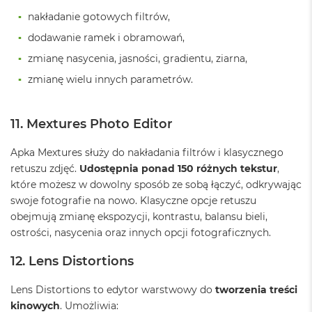
B
o
nakładanie gotowych filtrów,
o
dodawanie ramek i obramowań,
k
A
zmianę nasycenia, jasności, gradientu, ziarna,
i
r
zmianę wielu innych parametrów.
B
ł
ę
11. Mextures Photo Editor
k
i
Apka Mextures służy do nakładania filtrów i klasycznego
t
n
retuszu zdjęć.
Udostępnia ponad 150 różnych tekstur
,
y
które możesz w dowolny sposób ze sobą łączyć, odkrywając
swoje fotografie na nowo. Klasyczne opcje retuszu
M
obejmują zmianę ekspozycji, kontrastu, balansu bieli,
a
c
ostrości, nasycenia oraz innych opcji fotograficznych.
B
o
12. Lens Distortions
o
k
Lens Distortions to edytor warstwowy do
tworzenia treści
A
i
kinowych
. Umożliwia: