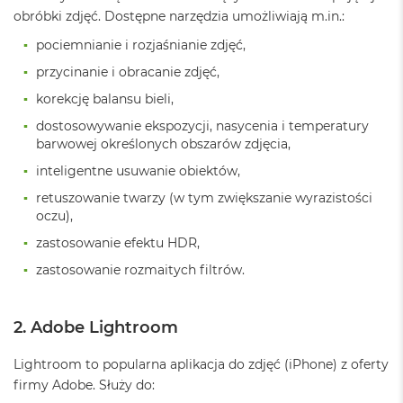
n
obróbki zdjęć. Dostępne narzędzia umożliwiają m.in.:
o
ś
pociemnianie i rozjaśnianie zdjęć,
c
i
przycinanie i obracanie zdjęć,
d
korekcję balansu bieli,
y
s
dostosowywanie ekspozycji, nasycenia i temperatury
k
barwowej określonych obszarów zdjęcia,
u
inteligentne usuwanie obiektów,
M
retuszowanie twarzy (w tym zwiększanie wyrazistości
a
oczu),
c
B
zastosowanie efektu HDR,
o
o
zastosowanie rozmaitych filtrów.
k
N
e
2. Adobe Lightroom
o
2
5
Lightroom to popularna aplikacja do zdjęć (iPhone) z oferty
6
firmy Adobe. Służy do:
G