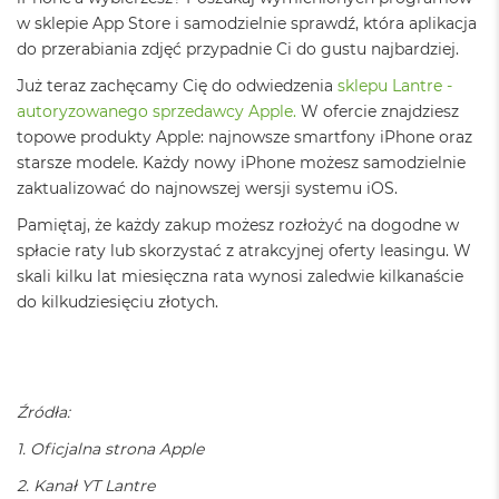
ł
u
w sklepie App Store i samodzielnie sprawdź, która aplikacja
g
do przerabiania zdjęć przypadnie Ci do gustu najbardziej.
k
o
Już teraz zachęcamy Cię do odwiedzenia
sklepu Lantre -
l
autoryzowanego sprzedawcy Apple.
W ofercie znajdziesz
o
topowe produkty Apple: najnowsze smartfony iPhone oraz
r
u
starsze modele. Każdy nowy iPhone możesz samodzielnie
zaktualizować do najnowszej wersji systemu iOS.
M
a
Pamiętaj, że każdy zakup możesz rozłożyć na dogodne w
c
spłacie raty lub skorzystać z atrakcyjnej oferty leasingu. W
B
skali kilku lat miesięczna rata wynosi zaledwie kilkanaście
o
do kilkudziesięciu złotych.
o
k
P
r
o
G
Źródła:
w
i
1. Oficjalna strona Apple
e
z
2. Kanał YT Lantre