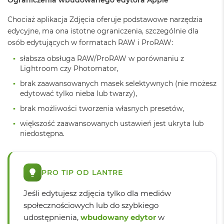
o
o
Chociaż aplikacja Zdjęcia oferuje podstawowe narzędzia
k
edycyjne, ma ona istotne ograniczenia, szczególnie dla
A
osób edytujących w formatach RAW i ProRAW:
i
r
słabsza obsługa RAW/ProRAW w porównaniu z
P
Lightroom czy Photomator,
ó
ł
brak zaawansowanych masek selektywnych (nie możesz
n
edytować tylko nieba lub twarzy),
o
c
brak możliwości tworzenia własnych presetów,
większość zaawansowanych ustawień jest ukryta lub
M
niedostępna.
a
c
B
o
o
PRO TIP OD LANTRE
k
A
Jeśli edytujesz zdjęcia tylko dla mediów
i
społecznościowych lub do szybkiego
r
S
udostępnienia,
wbudowany edytor
w