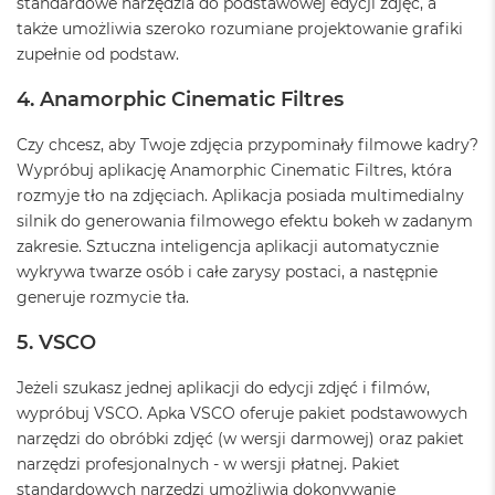
standardowe narzędzia do podstawowej edycji zdjęć, a
A
także umożliwia szeroko rozumiane projektowanie grafiki
i
zupełnie od podstaw.
r
4. Anamorphic Cinematic Filtres
M
a
c
Czy chcesz, aby Twoje zdjęcia przypominały filmowe kadry?
B
Wypróbuj aplikację Anamorphic Cinematic Filtres, która
o
rozmyje tło na zdjęciach. Aplikacja posiada multimedialny
o
k
silnik do generowania filmowego efektu bokeh w zadanym
A
zakresie. Sztuczna inteligencja aplikacji automatycznie
i
wykrywa twarze osób i całe zarysy postaci, a następnie
r
generuje rozmycie tła.
M
5
5. VSCO
M
a
Jeżeli szukasz jednej aplikacji do edycji zdjęć i filmów,
c
wypróbuj VSCO. Apka VSCO oferuje pakiet podstawowych
B
narzędzi do obróbki zdjęć (w wersji darmowej) oraz pakiet
o
o
narzędzi profesjonalnych - w wersji płatnej. Pakiet
k
standardowych narzędzi umożliwia dokonywanie