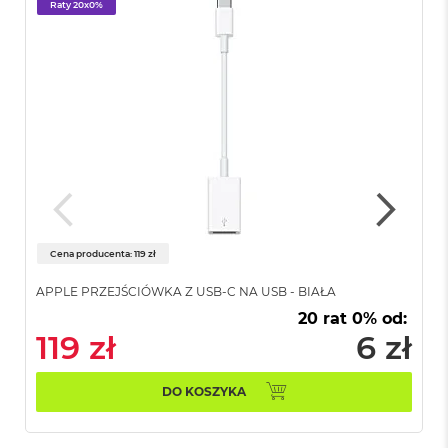
o
Raty 20x0%
o
k
P
r
o
8
G
B
R
A
M
M
a
Cena producenta: 119 zł
c
B
APPLE PRZEJŚCIÓWKA Z USB-C NA USB - BIAŁA
o
20 rat 0% od:
o
119 zł
6 zł
k
P
r
DO KOSZYKA
o
1
6