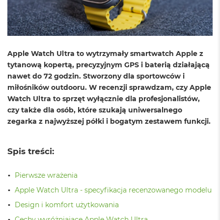
o
l
o
r
u
Apple Watch Ultra to wytrzymały smartwatch Apple z
M
tytanową kopertą, precyzyjnym GPS i baterią działającą
a
c
nawet do 72 godzin. Stworzony dla sportowców i
B
miłośników outdooru. W recenzji sprawdzam, czy Apple
o
Watch Ultra to sprzęt wyłącznie dla profesjonalistów,
o
czy także dla osób, które szukają uniwersalnego
k
N
zegarka z najwyższej półki i bogatym zestawem funkcji.
e
o
C
Spis treści:
y
t
r
Pierwsze wrażenia
u
s
Apple Watch Ultra - specyfikacja recenzowanego modelu
o
Design i komfort użytkowania
w
o
Cechy wyróżniające Apple Watch Ultra