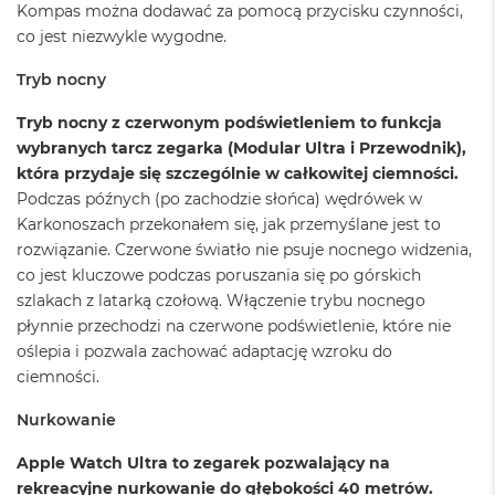
Kompas można dodawać za pomocą przycisku czynności,
o
k
co jest niezwykle wygodne.
P
r
Tryb nocny
o
1
Tryb nocny z czerwonym podświetleniem to funkcja
4
wybranych tarcz zegarka (Modular Ultra i Przewodnik),
która przydaje się szczególnie w całkowitej ciemności.
M
a
Podczas późnych (po zachodzie słońca) wędrówek w
c
Karkonoszach przekonałem się, jak przemyślane jest to
B
rozwiązanie. Czerwone światło nie psuje nocnego widzenia,
o
o
co jest kluczowe podczas poruszania się po górskich
k
szlakach z latarką czołową. Włączenie trybu nocnego
P
płynnie przechodzi na czerwone podświetlenie, które nie
r
oślepia i pozwala zachować adaptację wzroku do
o
1
ciemności.
6
Nurkowanie
W
e
Apple Watch Ultra to zegarek pozwalający na
d
rekreacyjne nurkowanie do głębokości 40 metrów.