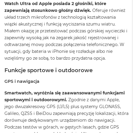
i
Watch Ultra od Apple posiada 2 głośniki, które
r
zapewniają stosunkowo głośny dźwięk.
Oferuje również
1
T
układ trzech mikrofonów z technologią kształtowania
B
wiązki akustycznej i funkcją wyciszania szumu wiatru.
Miałem okazję je przetestować podczas górskiej wycieczki i
M
zapewniły wysoką jak na zegarek jakość rejestrowanej i
a
c
odtwarzanej mowy podczas połączenia telefonicznego. W
B
sytuacji, gdy bateria w iPhonie się rozładuje albo nie
o
wzięliśmy go ze sobą, to bardzo przydatna opcja.
o
k
Funkcje sportowe i outdoorowe
A
i
r
GPS i nawigacja
2
T
Smartwatch, wyróżnia się zaawansowanymi funkcjami
B
sportowymi i outdoorowymi.
Zgodnie z danymi Apple,
jego dwuzakresowy GPS (L1/L5) plus systemy GLONASS,
M
a
Galileo, QZSS i BeiDou zapewniają precyzję lokalizacji, która
c
dorównuje dedykowanym urządzeniom do nawigacji.
B
Podczas testów w górach, w gęstych lasach, gdzie GPS
o