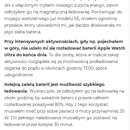
d
dni z włączonym trybem niskiego zużycia energii, zanim
ł
odłożyłem go na magnetyczną ładowarkę. Porównując do
u
g
mojego wieloletniego już modelu SE, miałem ogromny
p
przeskok, który uświadomił mi, jak bardzo doskwierała mi
a
jego słaba bateria.
m
i
Przy intensywnych aktywnościach, gdy np. pojechałem
ę
w góry, nie udało mi się rozładować baterii Apple Watch
c
i
Ultra do końca dnia
. To dla osoby, która w trakcie takiej
R
aktywności rozglądała się za możliwością podładowania
A
zegarka do prądu w okolicach godziny 17:00, spore
M
udogodnienie.
M
Kolejną zaletą baterii jest możliwość szybkiego
a
ładowania.
Wystarczyło, że odłożyłem go na ładowarkę na
c
B
około godzinę, by wskaźnik baterii z prawie całkiem
o
rozładowanej pokazywał 80%. Aby z tego korzystać,
o
musiałem mieć przy sobie zasilacz o mocy przynajmniej 20
k
W. Do pełnego naładowania musiałbym go zostawić na
A
i
ładowarce przez kolejne 30 minut.
r