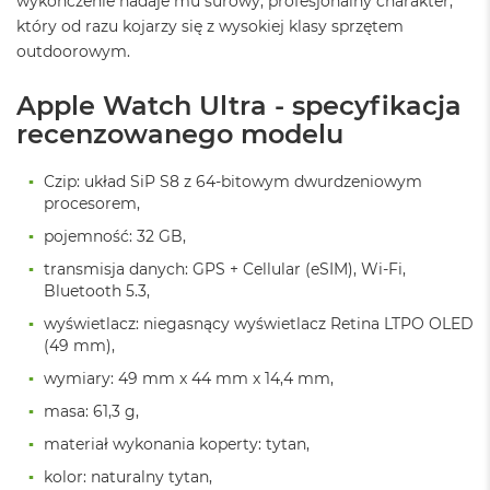
wykończenie nadaje mu surowy, profesjonalny charakter,
n
który od razu kojarzy się z wysokiej klasy sprzętem
o
ś
outdoorowym.
c
i
Apple Watch Ultra - specyfikacja
d
y
recenzowanego modelu
s
k
Czip: układ SiP S8 z 64-bitowym dwurdzeniowym
u
procesorem,
M
pojemność: 32 GB,
a
c
transmisja danych: GPS + Cellular (eSIM), Wi-Fi,
B
Bluetooth 5.3,
o
wyświetlacz: niegasnący wyświetlacz Retina LTPO OLED
o
k
(49 mm),
N
wymiary: 49 mm x 44 mm x 14,4 mm,
e
o
masa: 61,3 g,
2
5
materiał wykonania koperty: tytan,
6
kolor: naturalny tytan,
G