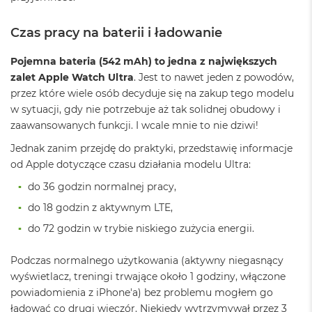
r
e
b
Czas pracy na baterii i ładowanie
r
n
Pojemna bateria (542 mAh) to jedna z największych
y
zalet Apple Watch Ultra
. Jest to nawet jeden z powodów,
M
przez które wiele osób decyduje się na zakup tego modelu
a
w sytuacji, gdy nie potrzebuje aż tak solidnej obudowy i
c
zaawansowanych funkcji. I wcale mnie to nie dziwi!
B
o
Jednak zanim przejdę do praktyki, przedstawię informacje
o
od Apple dotyczące czasu działania modelu Ultra:
k
A
do 36 godzin normalnej pracy,
i
r
do 18 godzin z aktywnym LTE,
Z
do 72 godzin w trybie niskiego zużycia energii.
ł
o
t
Podczas normalnego użytkowania (aktywny niegasnący
y
wyświetlacz, treningi trwające około 1 godziny, włączone
powiadomienia z iPhone'a) bez problemu mogłem go
W
e
ładować co drugi wieczór. Niekiedy wytrzymywał przez 3