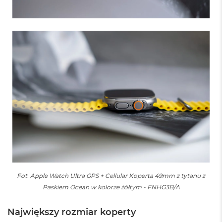
r
G
w
i
e
z
d
n
a
s
z
a
r
o
ś
ć
M
a
c
Fot. Apple Watch Ultra GPS + Cellular Koperta 49mm z tytanu z
B
Paskiem Ocean w kolorze żółtym - FNHG3B/A
o
o
k
Największy rozmiar koperty
A