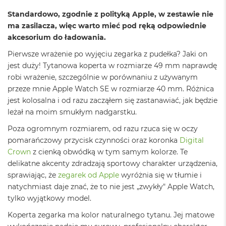
o
o
Standardowo, zgodnie z polityką Apple, w zestawie nie
k
ma zasilacza, więc warto mieć pod ręką odpowiednie
N
akcesorium do ładowania.
e
o
Pierwsze wrażenie po wyjęciu zegarka z pudełka? Jaki on
S
r
jest duży! Tytanowa koperta w rozmiarze 49 mm naprawdę
e
robi wrażenie, szczególnie w porównaniu z używanym
b
przeze mnie Apple Watch SE w rozmiarze 40 mm. Różnica
r
jest kolosalna i od razu zacząłem się zastanawiać, jak będzie
n
y
leżał na moim smukłym nadgarstku.
Poza ogromnym rozmiarem, od razu rzuca się w oczy
W
e
pomarańczowy przycisk czynności oraz koronka
Digital
d
Crown
z cienką obwódką w tym samym kolorze. Te
ł
delikatne akcenty zdradzają sportowy charakter urządzenia,
u
g
sprawiając, że
zegarek od Apple
wyróżnia się w tłumie i
p
natychmiast daje znać, że to nie jest „zwykły" Apple Watch,
o
tylko wyjątkowy model.
j
e
Koperta zegarka ma kolor naturalnego tytanu. Jej matowe
m