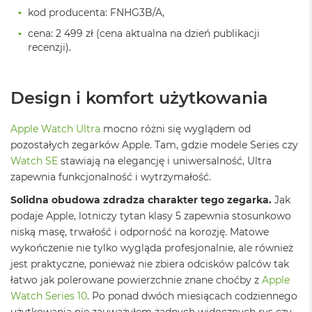
B
kod producenta: FNHG3B/A,
cena: 2 499 zł (cena aktualna na dzień publikacji
M
a
recenzji).
c
B
o
Design i komfort użytkowania
o
k
N
Apple Watch Ultra
mocno różni się wyglądem od
e
pozostałych zegarków Apple. Tam, gdzie modele Series czy
o
5
Watch SE
stawiają na elegancję i uniwersalność, Ultra
1
zapewnia funkcjonalność i wytrzymałość.
2
G
Solidna obudowa zdradza charakter tego zegarka.
Jak
B
podaje Apple, lotniczy tytan klasy 5 zapewnia stosunkowo
niską masę, trwałość i odporność na korozję. Matowe
M
wykończenie nie tylko wygląda profesjonalnie, ale również
a
c
jest praktyczne, ponieważ nie zbiera odcisków palców tak
B
łatwo jak polerowane powierzchnie znane choćby z
Apple
o
Watch Series 10
. Po ponad dwóch miesiącach codziennego
o
k
użytkowania nie zauważyłem żadnych widocznych rys czy