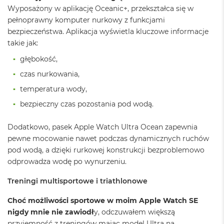
ł
Wyposażony w aplikację Oceanic+, przekształca się w
u
g
pełnoprawny komputer nurkowy z funkcjami
k
bezpieczeństwa. Aplikacja wyświetla kluczowe informacje
o
takie jak:
l
o
głębokość,
r
u
czas nurkowania,
temperatura wody,
M
a
bezpieczny czas pozostania pod wodą.
c
B
o
Dodatkowo, pasek Apple Watch Ultra Ocean zapewnia
o
pewne mocowanie nawet podczas dynamicznych ruchów
k
pod wodą, a dzięki rurkowej konstrukcji bezproblemowo
P
odprowadza wodę po wynurzeniu.
r
o
G
Treningi multisportowe i triathlonowe
w
i
Choć możliwości sportowe w moim Apple Watch SE
e
nigdy mnie nie zawiodł
y, odczuwałem większą
z
przyjemność z treningów mając model Ultra na