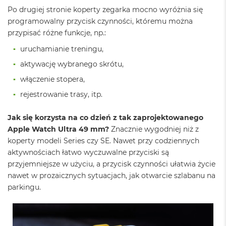
A
Po drugiej stronie koperty zegarka mocno wyróżnia się
i
r
programowalny przycisk czynności, któremu można
M
przypisać różne funkcje, np.:
4
uruchamianie treningu,
M
aktywację wybranego skrótu,
a
c
włączenie stopera,
B
o
rejestrowanie trasy, itp.
o
k
Jak się korzysta na co dzień z tak zaprojektowanego
A
Apple Watch Ultra 49 mm?
Znacznie wygodniej niż z
i
r
koperty modeli Series czy SE. Nawet przy codziennych
M
aktywnościach łatwo wyczuwalne przyciski są
3
przyjemniejsze w użyciu, a przycisk czynności ułatwia życie
nawet w prozaicznych sytuacjach, jak otwarcie szlabanu na
M
a
parkingu.
c
B
o
o