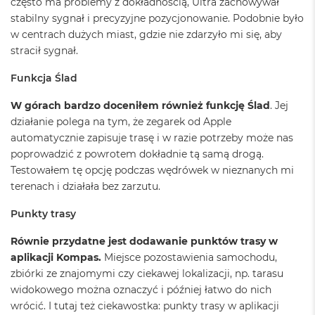
często ma problemy z dokładnością, Ultra zachowywał
o
k
stabilny sygnał i precyzyjne pozycjonowanie. Podobnie było
A
w centrach dużych miast, gdzie nie zdarzyło mi się, aby
i
stracił sygnał.
r
4
Funkcja Ślad
T
B
W górach bardzo doceniłem również funkcję Ślad
. Jej
M
działanie polega na tym, że zegarek od Apple
a
automatycznie zapisuje trasę i w razie potrzeby może nas
c
poprowadzić z powrotem dokładnie tą samą drogą.
B
o
Testowałem tę opcję podczas wędrówek w nieznanych mi
o
terenach i działała bez zarzutu.
k
P
Punkty trasy
r
o
Równie przydatne jest dodawanie punktów trasy w
aplikacji Kompas.
Miejsce pozostawienia samochodu,
M
a
zbiórki ze znajomymi czy ciekawej lokalizacji, np. tarasu
c
widokowego można oznaczyć i później łatwo do nich
B
wrócić. I tutaj też ciekawostka: punkty trasy w aplikacji
o