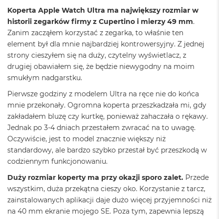
i
Koperta Apple Watch Ultra ma największy rozmiar w
r
historii zegarków firmy z Cupertino i mierzy 49 mm
.
K
s
Zanim zacząłem korzystać z zegarka, to właśnie ten
i
element był dla mnie najbardziej kontrowersyjny. Z jednej
ę
strony cieszyłem się na duży, czytelny wyświetlacz, z
ż
drugiej obawiałem się, że będzie niewygodny na moim
y
c
smukłym nadgarstku.
o
Pierwsze godziny z modelem Ultra na ręce nie do końca
w
a
mnie przekonały. Ogromna koperta przeszkadzała mi, gdy
P
zakładałem bluzę czy kurtkę, ponieważ zahaczała o rękawy.
o
Jednak po 3-4 dniach przestałem zwracać na to uwagę.
ś
w
Oczywiście, jest to model znacznie większy niż
i
standardowy, ale bardzo szybko przestał być przeszkodą w
a
codziennym funkcjonowaniu.
t
a
Duży rozmiar koperty ma przy okazji sporo zalet.
Przede
wszystkim, duża przekątna cieszy oko. Korzystanie z tarcz,
M
zainstalowanych aplikacji daje dużo więcej przyjemności niż
a
c
na 40 mm ekranie mojego SE. Poza tym, zapewnia lepszą
B