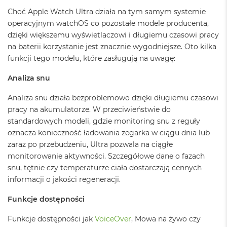
ś
Choć Apple Watch Ultra działa na tym samym systemie
c
i
operacyjnym watchOS co pozostałe modele producenta,
d
dzięki większemu wyświetlaczowi i długiemu czasowi pracy
y
na baterii korzystanie jest znacznie wygodniejsze. Oto kilka
s
funkcji tego modelu, które zasługują na uwagę:
k
u
Analiza snu
M
a
Analiza snu działa bezproblemowo dzięki długiemu czasowi
c
pracy na akumulatorze. W przeciwieństwie do
B
standardowych modeli, gdzie monitoring snu z reguły
o
o
oznacza konieczność ładowania zegarka w ciągu dnia lub
k
zaraz po przebudzeniu, Ultra pozwala na ciągłe
A
monitorowanie aktywności. Szczegółowe dane o fazach
i
snu, tętnie czy temperaturze ciała dostarczają cennych
r
2
informacji o jakości regeneracji.
5
6
Funkcje dostępności
G
B
Funkcje dostępności jak
VoiceOver
, Mowa na żywo czy