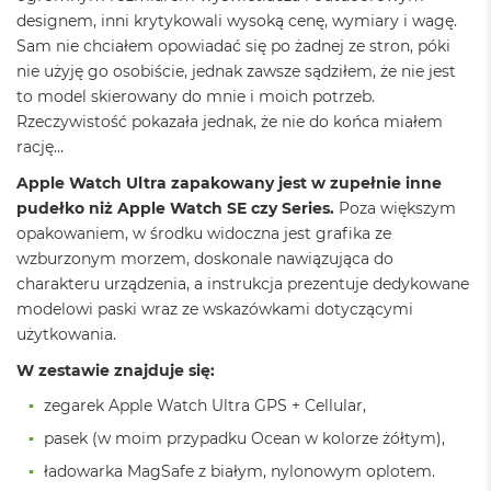
ó
designem, inni krytykowali wysoką cenę, wymiary i wagę.
ż
Sam nie chciałem opowiadać się po żadnej ze stron, póki
nie użyję go osobiście, jednak zawsze sądziłem, że nie jest
M
to model skierowany do mnie i moich potrzeb.
a
c
Rzeczywistość pokazała jednak, że nie do końca miałem
B
rację…
o
o
Apple Watch Ultra zapakowany jest w zupełnie inne
k
pudełko niż Apple Watch SE czy Series.
Poza większym
N
opakowaniem, w środku widoczna jest grafika ze
e
o
wzburzonym morzem, doskonale nawiązująca do
I
charakteru urządzenia, a instrukcja prezentuje dedykowane
n
modelowi paski wraz ze wskazówkami dotyczącymi
d
y
użytkowania.
g
W zestawie znajduje się:
o
zegarek Apple Watch Ultra GPS + Cellular,
M
a
pasek (w moim przypadku Ocean w kolorze żółtym),
c
ładowarka MagSafe z białym, nylonowym oplotem.
B