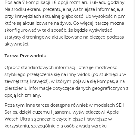
Posiada 7 komplikacji i 6 opcji rozmiaru i układu godziny.
n
y
Na środku ekranu prezentuje najważniejsze informacje, a
przy krawędziach aktualną głębokość lub wysokość n.p.m.,
W
które są aktualizowane na żywo. Co więcej, tarczę można
e
skonfigurować w taki sposób, że będzie wyświetlać
d
ł
statystyki treningowe aktualizowane na bieżąco podczas
u
aktywności.
g
p
Tarcza Przewodnik
a
m
Oprócz standardowych informacji, oferuje możliwość
i
szybkiego przełączenia się na inny widok (po stuknięciu w
ę
c
zewnętrzną krawędź), w którym pojawia się kompas, a na
i
pierścieniu informacje dotyczące danych geograficznych z
R
opcją ich zmiany.
A
M
Poza tym inne tarcze dostępne również w modelach SE i
Series, dzięki dużemu i jasnemu wyświetlaczowi Apple
M
a
Watch Ultra są znacznie czytelniejsze i łatwiejsze w
c
korzystaniu, szczególnie dla osób z wadą wzroku.
B