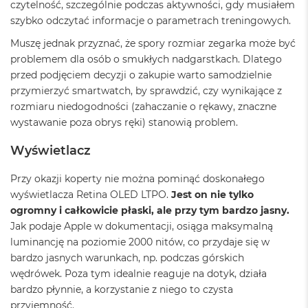
czytelność, szczególnie podczas aktywności, gdy musiałem
o
szybko odczytać informacje o parametrach treningowych.
o
k
Muszę jednak przyznać, że spory rozmiar zegarka może być
A
problemem dla osób o smukłych nadgarstkach. Dlatego
i
r
przed podjęciem decyzji o zakupie warto samodzielnie
P
przymierzyć smartwatch, by sprawdzić, czy wynikające z
ó
rozmiaru niedogodności (zahaczanie o rękawy, znaczne
ł
wystawanie poza obrys ręki) stanowią problem.
n
o
c
Wyświetlacz
M
Przy okazji koperty nie można pominąć doskonałego
a
wyświetlacza Retina OLED LTPO.
Jest on nie tylko
c
ogromny i całkowicie płaski, ale przy tym bardzo jasny.
B
o
Jak podaje Apple w dokumentacji, osiąga maksymalną
o
luminancję na poziomie 2000 nitów, co przydaje się w
k
bardzo jasnych warunkach, np. podczas górskich
A
i
wędrówek. Poza tym idealnie reaguje na dotyk, działa
r
bardzo płynnie, a korzystanie z niego to czysta
S
przyjemność.