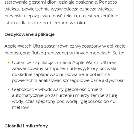
sterowanie gestami dłoni działają doskonale. Ponadto
M
większa powierzchnia wyświetlacza oznacza większe
a
c
przyciski i lepszą czytelność tekstu, co jest szczególnie
B
istotne dla osób z problemami wzroku.
o
o
Dedykowane aplikacje
k
A
Apple Watch Ultra został również wyposażony w aplikacje
i
r
niedostępne (lub ograniczone) w innych modelach. Są to:
5
Oceanic+ - aplikacja zmienia Apple Watch Ultra w
1
zaawansowany komputer nurkowy, który pozwala
2
G
dokładnie zaplanować nurkowanie, a potem na
B
powierzchni analizować szczegółowe dane aktywności,
Głębokość – wbudowany głębokościomierz
M
automatycznie po zanurzeniu mierzy temperaturę
a
wody, czas spędzony pod wodą i głębokość do 40
c
B
metrów.
o
o
k
Głośniki i mikrofony
A