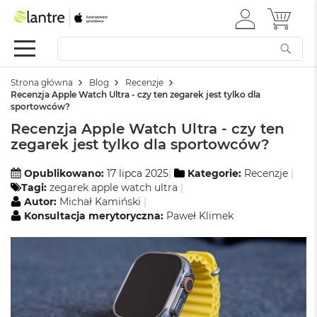
ZALOGUJ
MÓJ 
Apple
SIĘ
Festiwal
Mac
Strona główna
Blog
Recenzje
M
Recenzja Apple Watch Ultra - czy ten zegarek jest tylko dla
a
sportowców?
c
Recenzja Apple Watch Ultra - czy ten
B
o
zegarek jest tylko dla sportowców?
o
k
Opublikowano:
17 lipca 2025
Kategorie:
Recenzje
N
Tagi:
zegarek apple watch ultra
e
Autor:
Michał Kamiński
o
Konsultacja merytoryczna:
Paweł Klimek
W
e
d
ł
u
g
k