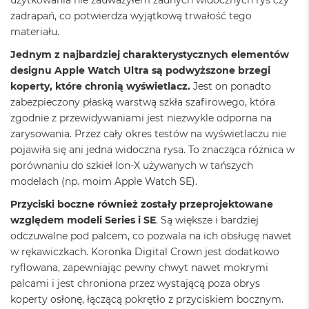
A
zadrapań, co potwierdza wyjątkową trwałość tego
i
materiału.
r
Jednym z najbardziej charakterystycznych elementów
M
designu Apple Watch Ultra są podwyższone brzegi
a
koperty, które chronią wyświetlacz.
Jest on ponadto
c
B
zabezpieczony płaską warstwą szkła szafirowego, która
o
zgodnie z przewidywaniami jest niezwykle odporna na
o
zarysowania. Przez cały okres testów na wyświetlaczu nie
k
A
pojawiła się ani jedna widoczna rysa. To znacząca różnica w
i
porównaniu do szkieł Ion-X używanych w tańszych
r
modelach (np. moim Apple Watch SE).
M
5
Przyciski boczne również zostały przeprojektowane
względem modeli Series i SE
. Są większe i bardziej
M
odczuwalne pod palcem, co pozwala na ich obsługę nawet
a
c
w rękawiczkach. Koronka Digital Crown jest dodatkowo
B
ryflowana, zapewniając pewny chwyt nawet mokrymi
o
palcami i jest chroniona przez wystającą poza obrys
o
koperty osłonę, łączącą pokrętło z przyciskiem bocznym.
k