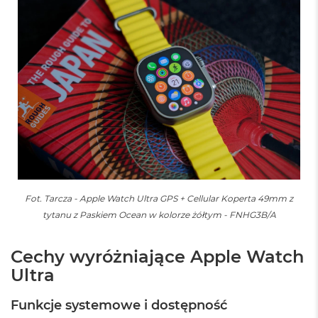
k
A
i
r
3
2
G
B
R
A
M
W
e
d
ł
Fot. Tarcza - Apple Watch Ultra GPS + Cellular Koperta 49mm z
u
tytanu z Paskiem Ocean w kolorze żółtym - FNHG3B/A
g
p
o
Cechy wyróżniające Apple Watch
j
Ultra
e
m
n
Funkcje systemowe i dostępność
o