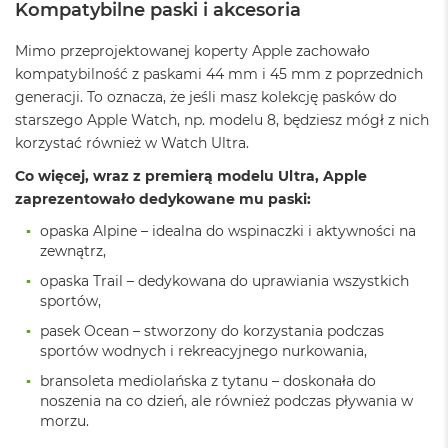
G
Kompatybilne paski i akcesoria
B
R
Mimo przeprojektowanej koperty Apple zachowało
A
kompatybilność z paskami 44 mm i 45 mm z poprzednich
M
generacji. To oznacza, że jeśli masz kolekcję pasków do
M
starszego Apple Watch, np. modelu 8, będziesz mógł z nich
a
korzystać również w Watch Ultra.
c
B
Co więcej, wraz z premierą modelu Ultra, Apple
o
zaprezentowało dedykowane mu paski:
o
k
opaska Alpine – idealna do wspinaczki i aktywności na
P
zewnątrz,
r
o
opaska Trail – dedykowana do uprawiania wszystkich
3
sportów,
2
G
pasek Ocean – stworzony do korzystania podczas
B
sportów wodnych i rekreacyjnego nurkowania,
R
bransoleta mediolańska z tytanu – doskonała do
A
noszenia na co dzień, ale również podczas pływania w
M
morzu.
M