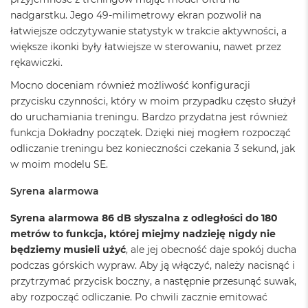
d
n
nadgarstku. Jego 49-milimetrowy ekran pozwolił na
a
łatwiejsze odczytywanie statystyk w trakcie aktywności, a
C
większe ikonki były łatwiejsze w sterowaniu, nawet przez
z
rękawiczki.
e
r
Mocno doceniam również możliwość konfiguracji
ń
przycisku czynności, który w moim przypadku często służył
M
do uruchamiania treningu. Bardzo przydatna jest również
a
funkcja Dokładny początek. Dzięki niej mogłem rozpocząć
c
odliczanie treningu bez konieczności czekania 3 sekund, jak
B
w moim modelu SE.
o
o
k
Syrena alarmowa
P
r
Syrena alarmowa 86 dB słyszalna z odległości do 180
o
metrów to funkcja, której miejmy nadzieję nigdy nie
G
będziemy musieli użyć
, ale jej obecność daje spokój ducha
w
i
podczas górskich wypraw. Aby ją włączyć, należy nacisnąć i
e
przytrzymać przycisk boczny, a następnie przesunąć suwak,
z
aby rozpocząć odliczanie. Po chwili zacznie emitować
d