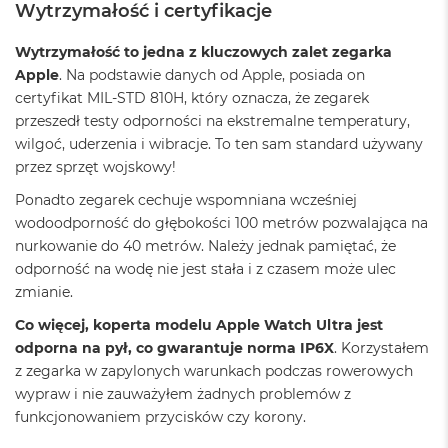
o
Wytrzymałość i certyfikacje
o
k
Wytrzymałość to jedna z kluczowych zalet zegarka
P
r
Apple
. Na podstawie danych od Apple, posiada on
o
certyfikat MIL-STD 810H, który oznacza, że zegarek
8
przeszedł testy odporności na ekstremalne temperatury,
G
B
wilgoć, uderzenia i wibracje. To ten sam standard używany
R
przez sprzęt wojskowy!
A
M
Ponadto zegarek cechuje wspomniana wcześniej
wodoodporność do głębokości 100 metrów pozwalająca na
M
nurkowanie do 40 metrów. Należy jednak pamiętać, że
a
odporność na wodę nie jest stała i z czasem może ulec
c
B
zmianie.
o
Co więcej, koperta modelu Apple Watch Ultra jest
o
k
odporna na pył, co gwarantuje norma IP6X
. Korzystałem
P
z zegarka w zapylonych warunkach podczas rowerowych
r
wypraw i nie zauważyłem żadnych problemów z
o
1
funkcjonowaniem przycisków czy korony.
6