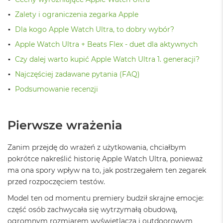
ż
ó
Zalety i ograniczenia zegarka Apple
ł
Dla kogo Apple Watch Ultra, to dobry wybór?
t
y
Apple Watch Ultra + Beats Flex - duet dla aktywnych
Czy dalej warto kupić Apple Watch Ultra 1. generacji?
M
a
Najczęściej zadawane pytania (FAQ)
c
B
Podsumowanie recenzji
o
o
k
Pierwsze wrażenia
N
e
o
Zanim przejdę do wrażeń z użytkowania, chciałbym
S
u
pokrótce nakreślić historię Apple Watch Ultra, ponieważ
b
ma ona spory wpływ na to, jak postrzegałem ten zegarek
t
przed rozpoczęciem testów.
e
l
Model ten od momentu premiery budził skrajne emocje:
n
część osób zachwycała się wytrzymałą obudową,
y
ogromnym rozmiarem wyświetlacza i outdoorowym
R