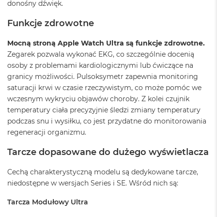
donośny dźwięk.
n
a
s
Funkcje zdrowotne
z
a
Mocną stroną Apple Watch Ultra są funkcje zdrowotne.
r
Zegarek pozwala wykonać EKG, co szczególnie docenią
o
ś
osoby z problemami kardiologicznymi lub ćwiczące na
ć
granicy możliwości. Pulsoksymetr zapewnia monitoring
saturacji krwi w czasie rzeczywistym, co może pomóc we
M
wczesnym wykryciu objawów choroby. Z kolei czujnik
a
c
temperatury ciała precyzyjnie śledzi zmiany temperatury
B
podczas snu i wysiłku, co jest przydatne do monitorowania
o
regeneracji organizmu.
o
k
Tarcze dopasowane do dużego wyświetlacza
P
r
o
Cechą charakterystyczną modelu są dedykowane tarcze,
S
niedostępne w wersjach Series i SE. Wśród nich są:
r
e
Tarcza Modułowy Ultra
b
r