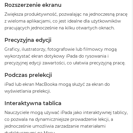
Rozszerzenie ekranu
A
i
Zwiększa produktywność, pozwalając na jednoczesną pracę
r
z wieloma aplikacjami, co jest idealne dla użytkowników
M
pracujących jednocześnie na kilku otwartych oknach.
a
c
Precyzyjna edycji
B
o
Graficy, ilustratorzy, fotografowie lub filmowcy mogą
o
wykorzystać ekran dotykowy iPada do rysowania i
k
precyzyjnej edycji zawartości, co ułatwia precyzyjną pracę.
A
i
Podczas prelekcji
r
M
iPad lub ekran MacBooka mogą służyć za ekran do
5
wyświetlania prelekcji.
M
a
Interaktywna tablica
c
Nauczyciele mogą używać iPada jako interaktywnej tablicy,
B
o
co pozwala na dynamiczniejsze prowadzenie lekcji, a
o
jednocześnie umożliwia zarzadzanie materiałami
k