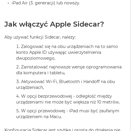
n
iPad Air (3. generacji) lub nowszy.
o
ś
c
Jak włączyć Apple Sidecar?
i
d
y
Aby używać funkcji Sidecar, należy:
s
k
Zalogować się na obu urządzeniach na to samo
u
konto Apple ID używając uwierzytelnienia
dwupoziomowego,
M
a
Zainstalować najnowsze wersje oprogramowania
c
dla komputera i tabletu,
B
o
Aktywować Wi-Fi, Bluetooth i Handoff na obu
o
urządzeniach,
k
W opcji bezprzewodowej - odległość między
N
urządzeniami nie może być większa niż 10 metrów,
e
o
W opcji przewodowej - iPad musi być zaufanym
2
urządzeniem na Macu.
5
6
G
Konfiguracja Sidecar jest szybka i prosta do działania nie