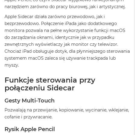
ż
narzędziem zarówno do pracy biurowej, jak i artystycznej.
ó
ł
Apple Sidecar działa zarówno przewodowo, jak i
t
bezprzewodowo. Połączenie iPada jako dodatkowego
y
monitora pozwala na pełne wykorzystanie funkcji macOS
M
do zarządzania oknami, identycznie jak w przypadku
a
zewnętrznych wyświetlaczy jak monitor czy telewizor.
c
Chociaż iPad obsługuje dotyk, dla płynniejszego sterowania
B
o
systemem macOS zaleca się używanie trackpada lub
o
myszy.
k
N
Funkcje sterowania przy
e
o
połączeniu Sidecar
S
u
Gesty Multi-Touch
b
t
Pozwalają na przewijanie, kopiowanie, wycinanie, wklejanie,
e
cofanie i przywracanie.
l
n
y
Rysik Apple Pencil
R