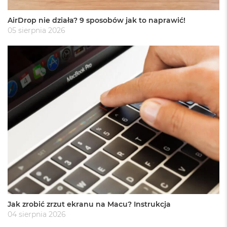
o
o
AirDrop nie działa? 9 sposobów jak to naprawić!
k
05 sierpnia 2026
A
i
r
P
ó
ł
n
o
c
M
a
c
B
o
o
k
A
i
Jak zrobić zrzut ekranu na Macu? Instrukcja
r
04 sierpnia 2026
S