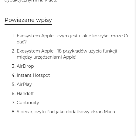
dydaktycznymi na Macu.
A
i
r
M
Powiązane wpisy
4
M
Ekosystem Apple - czym jest i jakie korzyści może Ci
a
dać?
c
Ekosystem Apple - 18 przykładów użycia funkcji
B
o
między urządzeniami Apple!
o
AirDrop
k
A
Instant Hotspot
i
r
AirPlay
M
Handoff
3
Continuity
M
Sidecar, czyli iPad jako dodatkowy ekran Maca
a
c
B
o
o