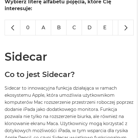
Wybierz literę alfabetu pojęcia, które Cię
o
l
interesuje:
o
r
u
0
A
B
C
D
E
F
G
M
a
c
B
Sidecar
o
o
k
Co to jest Sidecar?
N
e
o
Sidecar to innowacyjna funkcja działająca w ramach
C
ekosystemu Apple, która umożliwia użytkownikom
y
komputerów Mac rozszerzenie przestrzeni roboczej poprzez
t
r
dodanie iPada jako dodatkowego monitora. Funkcja
u
pozwala nie tylko na rozszerzenie biurka, ale również na
s
klonowanie ekranu Maca. Użytkownicy mogą korzystać z
o
w
dotykowych możliwości iPada, w tym wsparcia dla rysika
o
Apple Pencil, co czyni Sidecar wyjątkowo funkcjonalnym