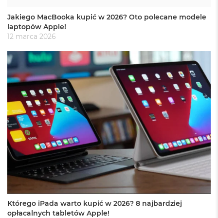
ś
c
Jakiego MacBooka kupić w 2026? Oto polecane modele
i
laptopów Apple!
d
12 marca 2026
y
s
k
u
M
a
c
B
o
o
k
A
i
r
2
5
6
G
Którego iPada warto kupić w 2026? 8 najbardziej
B
opłacalnych tabletów Apple!