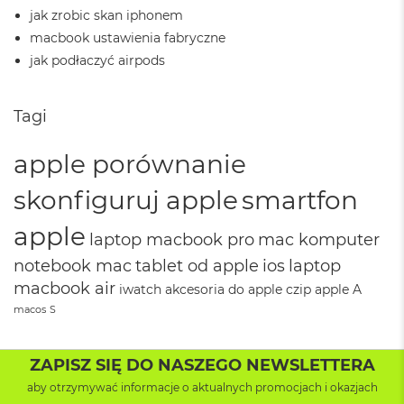
i
jak zrobic skan iphonem
r
1
macbook ustawienia fabryczne
T
jak podłaczyć airpods
B
M
Tagi
a
c
B
apple porównanie
o
o
skonfiguruj apple
smartfon
k
A
apple
i
laptop macbook pro
mac komputer
r
2
notebook mac
tablet od apple
ios
laptop
T
macbook air
iwatch
akcesoria do apple
czip apple
A
B
macos
S
M
a
c
ZAPISZ SIĘ DO NASZEGO NEWSLETTERA
B
aby otrzymywać informacje o aktualnych promocjach i okazjach
o