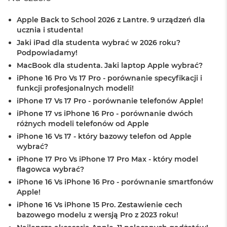
o
k
Apple Back to School 2026 z Lantre. 9 urządzeń dla
A
ucznia i studenta!
i
Jaki iPad dla studenta wybrać w 2026 roku?
r
Podpowiadamy!
1
5
MacBook dla studenta. Jaki laptop Apple wybrać?
iPhone 16 Pro Vs 17 Pro - porównanie specyfikacji i
W
funkcji profesjonalnych modeli!
e
d
iPhone 17 Vs 17 Pro - porównanie telefonów Apple!
ł
iPhone 17 vs iPhone 16 Pro - porównanie dwóch
u
różnych modeli telefonów od Apple
g
iPhone 16 Vs 17 - który bazowy telefon od Apple
k
o
wybrać?
l
iPhone 17 Pro Vs iPhone 17 Pro Max - który model
o
flagowca wybrać?
r
iPhone 16 Vs iPhone 16 Pro - porównanie smartfonów
u
Apple!
M
iPhone 16 Vs iPhone 15 Pro. Zestawienie cech
a
bazowego modelu z wersją Pro z 2023 roku!
c