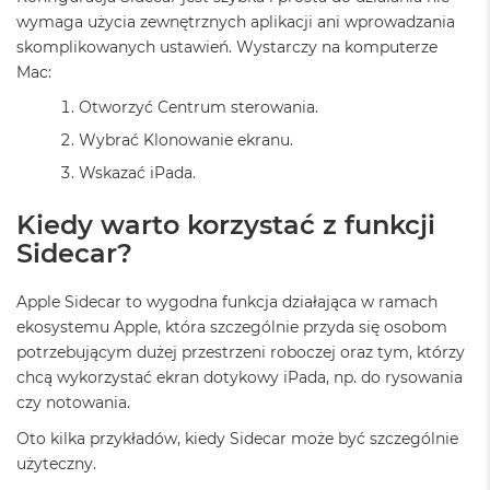
B
wymaga użycia zewnętrznych aplikacji ani wprowadzania
skomplikowanych ustawień. Wystarczy na komputerze
M
Mac:
a
c
Otworzyć Centrum sterowania.
B
o
Wybrać Klonowanie ekranu.
o
k
Wskazać iPada.
N
e
Kiedy warto korzystać z funkcji
o
Sidecar?
5
1
2
Apple Sidecar to wygodna funkcja działająca w ramach
G
ekosystemu Apple, która szczególnie przyda się osobom
B
potrzebującym dużej przestrzeni roboczej oraz tym, którzy
M
chcą wykorzystać ekran dotykowy iPada, np. do rysowania
a
czy notowania.
c
B
Oto kilka przykładów, kiedy Sidecar może być szczególnie
o
użyteczny.
o
k