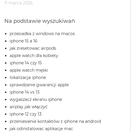
11 marca 2026
M
a
c
B
Na podstawie wyszukiwań
o
o
przesiadka z windows na macos
k
iphone 15 a 16
A
i
jak zresetowac airpods
r
apple watch dla kobiety
5
1
iphone 14 czy 15
2
apple watch męski
G
lokalizacja iphone
B
sprawdzanie gwarancji apple
M
iphone 14 vs 13
a
wygaszacz ekranu iphone
c
B
airplay jak włączyć
o
iphone 12 czy 13
o
k
przeniesienie kontaktów z iphone na android
A
jak odinstalowac aplikacje mac