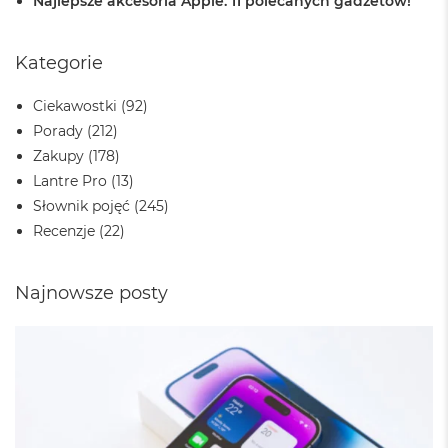
Najlepsze akcesoria Apple. 11 polecanych gadżetów!
B
o
o
k
Kategorie
A
i
Ciekawostki
(92)
r
B
Porady
(212)
ł
Zakupy
(178)
ę
Lantre Pro
(13)
k
i
Słownik pojęć
(245)
t
Recenzje
(22)
n
y
Najnowsze posty
M
a
c
B
o
o
k
A
i