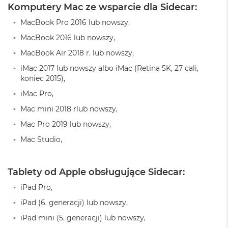
o
Komputery Mac ze wsparcie dla Sidecar:
o
k
MacBook Pro 2016 lub nowszy,
N
MacBook 2016 lub nowszy,
e
o
MacBook Air 2018 r. lub nowszy,
S
r
iMac 2017 lub nowszy albo iMac (Retina 5K, 27 cali,
e
koniec 2015),
b
r
iMac Pro,
n
Mac mini 2018 rlub nowszy,
y
Mac Pro 2019 lub nowszy,
W
Mac Studio,
e
d
ł
u
Tablety od Apple obsługujące Sidecar:
g
p
iPad Pro,
o
iPad (6. generacji) lub nowszy,
j
e
iPad mini (5. generacji) lub nowszy,
m