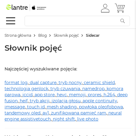
ZALOGUJ
MÓJ 
Apple
SIĘ
Festiwal
Mac
Strona główna
Blog
Słownik pojęć
Sidecar
M
a
Słownik pojęć
c
B
o
o
Najczęściej wyszukiwane pojęcia:
k
N
format log
e
,
dual capture
,
tryb nocny
,
ceramic shield
,
o
technologia genlock
,
tryb czuwania
,
namedrop
,
komora
parowa
,
iccid
,
app store
,
hevc
,
memoji
,
prores
,
h.264
,
deep
W
fusion
,
heif
,
tryb akcji
,
izolacja głosu
,
apple continuity
,
e
imessage
,
touch id
,
mesh shading
,
powłoka oleofobowa
,
d
tandemowy oled
,
av1
,
zunifikowana pamięć ram
,
neural
ł
engine
assistivetouch
,
night shift
,
live photo
u
g
k