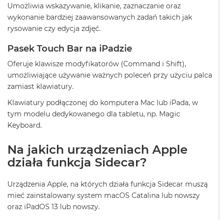
Umożliwia wskazywanie, klikanie, zaznaczanie oraz
ó
ż
wykonanie bardziej zaawansowanych zadań takich jak
rysowanie czy edycja zdjęć.
M
a
Pasek Touch Bar na iPadzie
c
B
Oferuje klawisze modyfikatorów (Command i Shift),
o
umożliwiające używanie ważnych poleceń przy użyciu palca
o
zamiast klawiatury.
k
N
Klawiatury podłączonej do komputera Mac lub iPada, w
e
tym modelu dedykowanego dla tabletu, np. Magic
o
I
Keyboard.
n
d
Na jakich urządzeniach Apple
y
g
działa funkcja Sidecar?
o
Urządzenia Apple, na których działa funkcja Sidecar muszą
M
a
mieć zainstalowany system macOS Catalina lub nowszy
c
oraz iPadOS 13 lub nowszy.
B