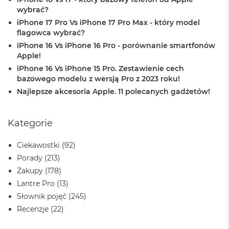
n
wybrać?
o
ś
iPhone 17 Pro Vs iPhone 17 Pro Max - który model
c
flagowca wybrać?
i
iPhone 16 Vs iPhone 16 Pro - porównanie smartfonów
d
Apple!
y
s
iPhone 16 Vs iPhone 15 Pro. Zestawienie cech
k
bazowego modelu z wersją Pro z 2023 roku!
u
Najlepsze akcesoria Apple. 11 polecanych gadżetów!
M
a
Kategorie
c
B
o
Ciekawostki
(92)
o
Porady
(213)
k
N
Zakupy
(178)
e
Lantre Pro
(13)
o
Słownik pojęć
(245)
2
5
Recenzje
(22)
6
G