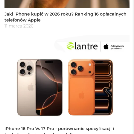
B
o
o
Jaki iPhone kupić w 2026 roku? Ranking 16 opłacalnych
k
telefonów Apple
A
11 marca 2026
i
r
B
ł
ę
k
i
t
n
y
M
a
c
B
o
o
k
A
iPhone 16 Pro Vs 17 Pro - porównanie specyfikacji i
i