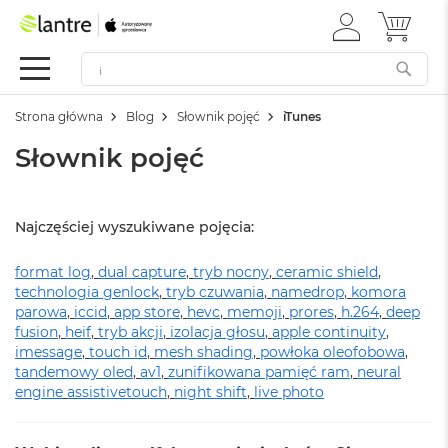
ZALOGUJ
MÓJ 
Apple
SIĘ
Festiwal
Mac
Strona główna
Blog
Słownik pojęć
iTunes
M
a
Słownik pojęć
c
B
o
o
Najczęściej wyszukiwane pojęcia:
k
N
format log
e
,
dual capture
,
tryb nocny
,
ceramic shield
,
o
technologia genlock
,
tryb czuwania
,
namedrop
,
komora
parowa
,
iccid
,
app store
,
hevc
,
memoji
,
prores
,
h.264
,
deep
W
fusion
,
heif
,
tryb akcji
,
izolacja głosu
,
apple continuity
,
e
imessage
,
touch id
,
mesh shading
,
powłoka oleofobowa
,
d
tandemowy oled
,
av1
,
zunifikowana pamięć ram
,
neural
ł
engine
assistivetouch
,
night shift
,
live photo
u
g
k