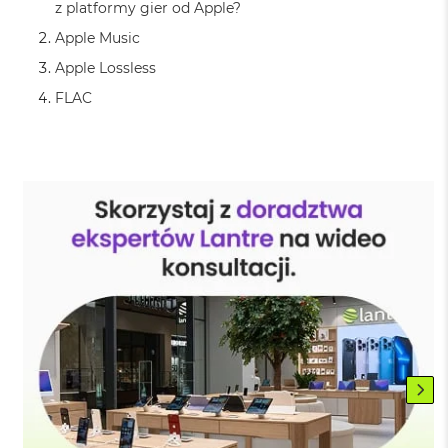
z platformy gier od Apple?
ó
ż
Apple Music
Apple Lossless
M
a
FLAC
c
B
o
o
k
N
e
o
I
n
d
y
g
o
M
a
c
B