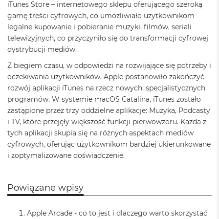
iTunes Store – internetowego sklepu oferującego szeroką
ż
ó
gamę treści cyfrowych, co umożliwiało użytkownikom
ł
legalne kupowanie i pobieranie muzyki, filmów, seriali
t
telewizyjnych, co przyczyniło się do transformacji cyfrowej
y
dystrybucji mediów.
M
Z biegiem czasu, w odpowiedzi na rozwijające się potrzeby i
a
c
oczekiwania użytkowników, Apple postanowiło zakończyć
B
rozwój aplikacji iTunes na rzecz nowych, specjalistycznych
o
programów. W systemie macOS Catalina, iTunes zostało
o
zastąpione przez trzy oddzielne aplikacje: Muzyka, Podcasty
k
N
i TV, które przejęły większość funkcji pierwowzoru. Każda z
e
tych aplikacji skupia się na różnych aspektach mediów
o
cyfrowych, oferując użytkownikom bardziej ukierunkowane
S
i zoptymalizowane doświadczenie.
u
b
t
e
Powiązane wpisy
l
n
y
Apple Arcade - co to jest i dlaczego warto skorzystać
R