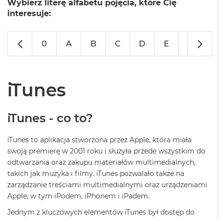
Wybierz literę alfabetu pojęcia, które Cię
o
l
interesuje:
o
r
u
0
A
B
C
D
E
F
G
M
a
c
B
iTunes
o
o
k
iTunes - co to?
N
e
o
iTunes to aplikacja stworzona przez Apple, która miała
C
swoją premierę w 2001 roku i służyła przede wszystkim do
y
odtwarzania oraz zakupu materiałów multimedialnych,
t
r
takich jak muzyka i filmy. iTunes pozwalało także na
u
zarządzanie treściami multimedialnymi oraz urządzeniami
s
Apple, w tym iPodem, iPhonem i iPadem.
o
w
Jednym z kluczowych elementów iTunes był dostęp do
o