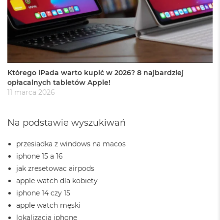
r
e
b
r
n
y
M
Którego iPada warto kupić w 2026? 8 najbardziej
a
c
opłacalnych tabletów Apple!
B
11 marca 2026
o
o
k
Na podstawie wyszukiwań
A
i
r
przesiadka z windows na macos
Z
iphone 15 a 16
ł
jak zresetowac airpods
o
t
apple watch dla kobiety
y
iphone 14 czy 15
apple watch męski
W
e
lokalizacja iphone