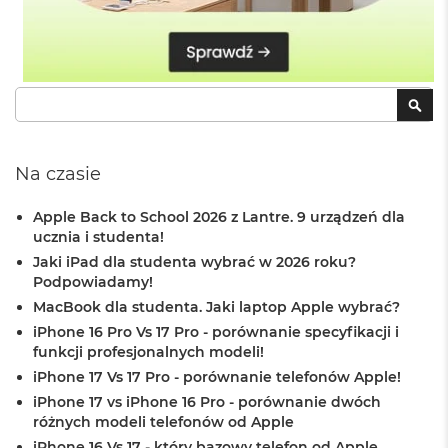
o
o
k
N
e
o
Szukaj
SZU
S
r
e
b
Na czasie
r
n
Apple Back to School 2026 z Lantre. 9 urządzeń dla
y
ucznia i studenta!
W
Jaki iPad dla studenta wybrać w 2026 roku?
e
Podpowiadamy!
d
MacBook dla studenta. Jaki laptop Apple wybrać?
ł
u
iPhone 16 Pro Vs 17 Pro - porównanie specyfikacji i
g
funkcji profesjonalnych modeli!
p
iPhone 17 Vs 17 Pro - porównanie telefonów Apple!
o
j
iPhone 17 vs iPhone 16 Pro - porównanie dwóch
e
różnych modeli telefonów od Apple
m
iPhone 16 Vs 17 - który bazowy telefon od Apple