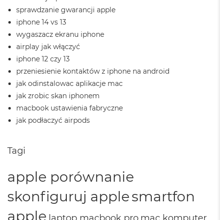
d
sprawdzanie gwarancji apple
ł
u
iphone 14 vs 13
g
wygaszacz ekranu iphone
p
airplay jak włączyć
a
m
iphone 12 czy 13
i
przeniesienie kontaktów z iphone na android
ę
jak odinstalowac aplikacje mac
c
i
jak zrobic skan iphonem
R
macbook ustawienia fabryczne
A
M
jak podłaczyć airpods
M
a
Tagi
c
B
apple porównanie
o
o
k
skonfiguruj apple
smartfon
A
i
apple
laptop macbook pro
mac komputer
r