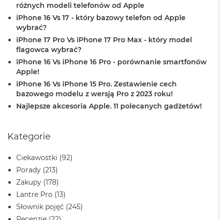
n
różnych modeli telefonów od Apple
o
iPhone 16 Vs 17 - który bazowy telefon od Apple
ś
wybrać?
c
i
iPhone 17 Pro Vs iPhone 17 Pro Max - który model
d
flagowca wybrać?
y
iPhone 16 Vs iPhone 16 Pro - porównanie smartfonów
s
Apple!
k
u
iPhone 16 Vs iPhone 15 Pro. Zestawienie cech
bazowego modelu z wersją Pro z 2023 roku!
M
Najlepsze akcesoria Apple. 11 polecanych gadżetów!
a
c
B
Kategorie
o
o
k
Ciekawostki
(92)
N
Porady
(213)
e
o
Zakupy
(178)
2
Lantre Pro
(13)
5
Słownik pojęć
(245)
6
G
Recenzje
(22)