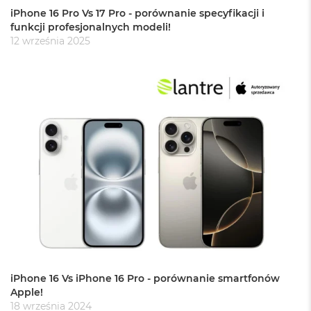
r
iPhone 16 Pro Vs 17 Pro - porównanie specyfikacji i
G
funkcji profesjonalnych modeli!
w
12 września 2025
i
e
z
d
n
a
s
z
a
r
o
ś
ć
M
a
c
B
o
iPhone 16 Vs iPhone 16 Pro - porównanie smartfonów
o
Apple!
k
18 września 2024
A