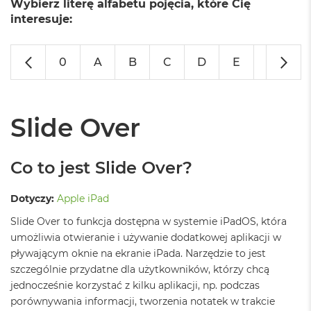
Wybierz literę alfabetu pojęcia, które Cię
o
l
interesuje:
o
r
u
0
A
B
C
D
E
F
G
M
a
c
B
Slide Over
o
o
k
Co to jest Slide Over?
N
e
o
Dotyczy:
Apple iPad
C
y
Slide Over to funkcja dostępna w systemie iPadOS, która
t
umożliwia otwieranie i używanie dodatkowej aplikacji w
r
pływającym oknie na ekranie iPada. Narzędzie to jest
u
s
szczególnie przydatne dla użytkowników, którzy chcą
o
jednocześnie korzystać z kilku aplikacji, np. podczas
w
porównywania informacji, tworzenia notatek w trakcie
o