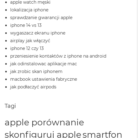
apple watch męski
d
ł
lokalizacja iphone
u
sprawdzanie gwarancji apple
g
p
iphone 14 vs 13
a
wygaszacz ekranu iphone
m
airplay jak włączyć
i
ę
iphone 12 czy 13
c
przeniesienie kontaktów z iphone na android
i
R
jak odinstalowac aplikacje mac
A
jak zrobic skan iphonem
M
macbook ustawienia fabryczne
M
jak podłaczyć airpods
a
c
B
Tagi
o
o
k
apple porównanie
A
i
skonfiguruj apple
smartfon
r