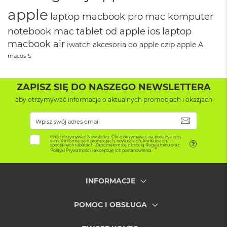
8
apple
G
laptop macbook pro
mac komputer
B
notebook mac
tablet od apple
ios
laptop
R
A
macbook air
iwatch
akcesoria do apple
czip apple
A
M
macos
S
M
a
ZAPISZ SIĘ DO NASZEGO NEWSLETTERA
c
B
aby otrzymywać informacje o aktualnych promocjach i okazjach
o
o
SUBSKRYB
k
A
Chcę otrzymywać Newsletter. Chcę otrzymywać na podany adres
e-mail informacje o promocjach, nowościach, konkursach,
i
specjalnych rabatach. Zapoznałem się z treścią Regulaminu oraz
Polityki Prywatności i akceptuję ich postanowienia.
r
1
6
G
INFORMACJE
B
R
POMOC I OBSŁUGA
A
M