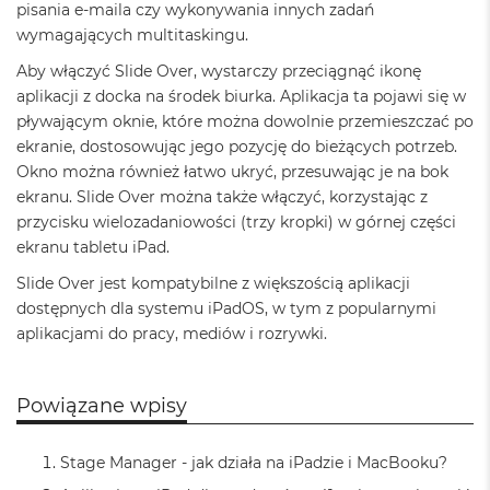
pisania e-maila czy wykonywania innych zadań
ż
ó
wymagających multitaskingu.
ł
t
Aby włączyć Slide Over, wystarczy przeciągnąć ikonę
y
aplikacji z docka na środek biurka. Aplikacja ta pojawi się w
pływającym oknie, które można dowolnie przemieszczać po
M
ekranie, dostosowując jego pozycję do bieżących potrzeb.
a
c
Okno można również łatwo ukryć, przesuwając je na bok
B
ekranu. Slide Over można także włączyć, korzystając z
o
przycisku wielozadaniowości (trzy kropki) w górnej części
o
ekranu tabletu iPad.
k
N
Slide Over jest kompatybilne z większością aplikacji
e
dostępnych dla systemu iPadOS, w tym z popularnymi
o
S
aplikacjami do pracy, mediów i rozrywki.
u
b
t
Powiązane wpisy
e
l
n
Stage Manager - jak działa na iPadzie i MacBooku?
y
R