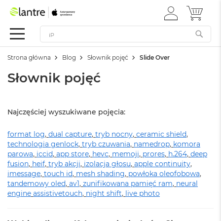
ZALOGUJ
MÓJ 
Apple
SIĘ
Festiwal
Mac
Strona główna
Blog
Słownik pojęć
Slide Over
M
a
Słownik pojęć
c
B
o
o
Najczęściej wyszukiwane pojęcia:
k
N
format log
e
,
dual capture
,
tryb nocny
,
ceramic shield
,
o
technologia genlock
,
tryb czuwania
,
namedrop
,
komora
parowa
,
iccid
,
app store
,
hevc
,
memoji
,
prores
,
h.264
,
deep
W
fusion
,
heif
,
tryb akcji
,
izolacja głosu
,
apple continuity
,
e
imessage
,
touch id
,
mesh shading
,
powłoka oleofobowa
,
d
tandemowy oled
,
av1
,
zunifikowana pamięć ram
,
neural
ł
engine
assistivetouch
,
night shift
,
live photo
u
g
k