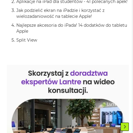
Aplikacje na iPad dla studentów - 41 polecanych apek!
ó
ż
Jak podzielić ekran na iPadzie i korzystać z
wielozadaniowość na tablecie Apple!
M
Najlepsze akcesoria do iPada! 14 dodatków do tabletu
a
Apple
c
B
Split View
o
o
k
N
e
o
I
n
d
y
g
o
M
a
c
B