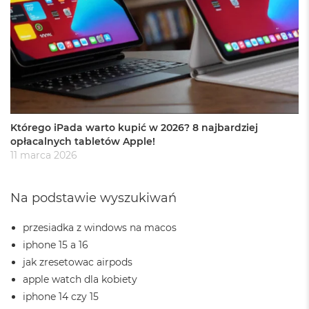
r
e
b
r
n
y
M
a
c
B
Którego iPada warto kupić w 2026? 8 najbardziej
o
opłacalnych tabletów Apple!
o
11 marca 2026
k
A
i
Na podstawie wyszukiwań
r
Z
ł
przesiadka z windows na macos
o
iphone 15 a 16
t
jak zresetowac airpods
y
apple watch dla kobiety
W
iphone 14 czy 15
e