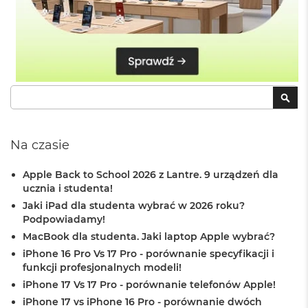
o
o
k
N
e
o
S
r
Szukaj
SZU
e
b
r
n
Na czasie
y
Apple Back to School 2026 z Lantre. 9 urządzeń dla
W
e
ucznia i studenta!
d
Jaki iPad dla studenta wybrać w 2026 roku?
ł
Podpowiadamy!
u
MacBook dla studenta. Jaki laptop Apple wybrać?
g
p
iPhone 16 Pro Vs 17 Pro - porównanie specyfikacji i
o
funkcji profesjonalnych modeli!
j
iPhone 17 Vs 17 Pro - porównanie telefonów Apple!
e
m
iPhone 17 vs iPhone 16 Pro - porównanie dwóch