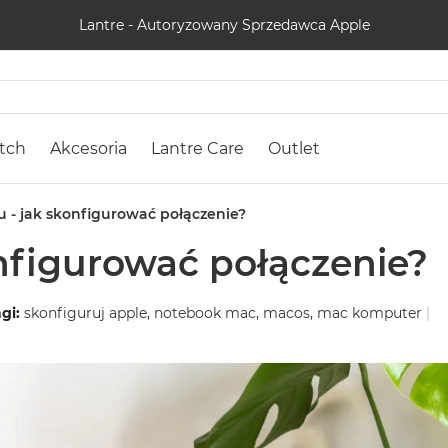
Lantre - Autoryzowany Sprzedawca Apple
tch
Akcesoria
Lantre Care
Outlet
 - jak skonfigurować połączenie?
nfigurować połączenie?
gi:
skonfiguruj apple
,
notebook mac
,
macos
,
mac komputer