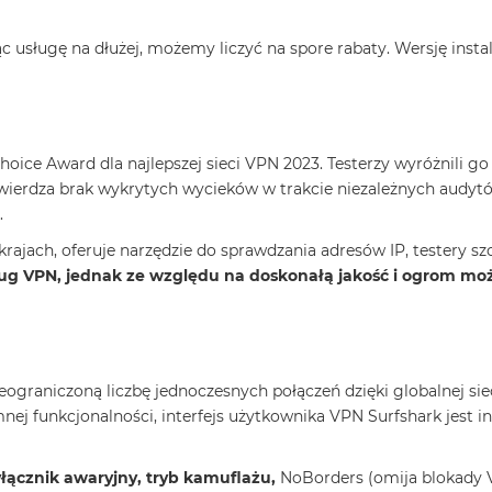
c usługę na dłużej, możemy liczyć na spore rabaty. Wersję inst
oice Award dla najlepszej sieci VPN 2023. Testerzy wyróżnili go
twierdza brak wykrytych wycieków w trakcie niezależnych audyt
.
ajach, oferuje narzędzie do sprawdzania adresów IP, testery szc
ług VPN, jednak ze względu na doskonałą jakość i ogrom moż
ograniczoną liczbę jednoczesnych połączeń dzięki globalnej si
 funkcjonalności, interfejs użytkownika VPN Surfshark jest in
łącznik awaryjny, tryb kamuflażu,
NoBorders (omija blokady 