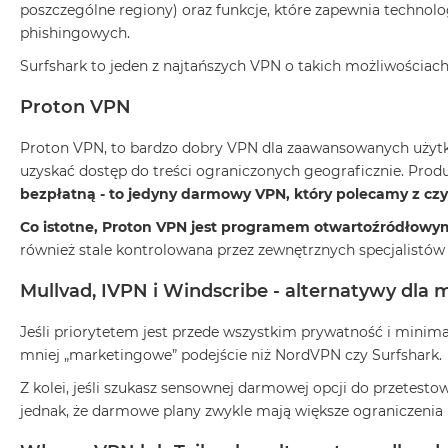
poszczególne regiony) oraz funkcje, które zapewnia techno
MacBook
phishingowych.
Air
32GB
Surfshark to jeden z najtańszych VPN o takich możliwościach
RAM
Proton VPN
Według
pojemności
Proton VPN, to bardzo dobry VPN dla zaawansowanych użytk
dysku
uzyskać dostęp do treści ograniczonych geograficznie. Produk
MacBook
bezpłatną - to jedyny darmowy VPN, który polecamy z c
Air
Co istotne, Proton VPN jest programem otwartoźródłowym,
256GB
również stale kontrolowana przez zewnętrznych specjalistów 
MacBook
Air
Mullvad, IVPN i Windscribe - alternatywy dla
512GB
Jeśli priorytetem jest przede wszystkim prywatność i minima
MacBook
mniej „marketingowe” podejście niż NordVPN czy Surfshark.
Air
1TB
Z kolei, jeśli szukasz sensownej darmowej opcji do przetes
jednak, że darmowe plany zwykle mają większe ograniczenia (n
MacBook
Air