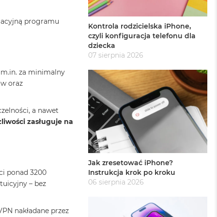
alacyjną programu
Kontrola rodzicielska iPhone,
czyli konfiguracja telefonu dla
dziecka
07 sierpnia 2026
 m.in. za minimalny
ów oraz
zelności, a nawet
liwości zasługuje na
Jak zresetować iPhone?
Instrukcja krok po kroku
eci ponad 3200
06 sierpnia 2026
tuicyjny – bez
VPN nakładane przez