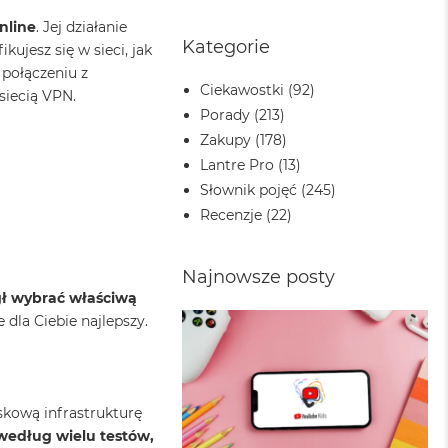
nline
. Jej działanie
Kategorie
ujesz się w sieci, jak
 połączeniu z
Ciekawostki
(92)
siecią VPN.
Porady
(213)
Zakupy
(178)
Lantre Pro
(13)
Słownik pojęć
(245)
Recenzje
(22)
Najnowsze posty
gł wybrać właściwą
dla Ciebie najlepszy.
skową infrastrukturę
według wielu testów,