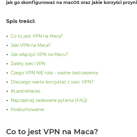
jak go skonfigurować na macOS oraz jakie korzyści przynies
Air
M5
MacBook
Spis treści:
Air
M4
Co to jest VPN na Maca?
MacBook
Jaki VPN na Maca?
Air
Jak włączyć VPN na Macu?
M3
Zalety sieci VPN
MacBook
Czego VPN NIE robi - ważne zastrzeżenia
Air
M2
Dlaczego warto korzystać z sieci VPN?
MacBook
#LantreHacks
Air
Najczęściej zadawane pytania (FAQ)
13
Podsumowanie
MacBook
Air
15
Co to jest VPN na Maca?