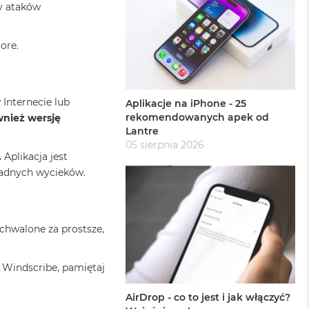
y ataków
ore.
Internecie lub
Aplikacje na iPhone - 25
rekomendowanych apek od
wnież wersję
Lantre
05 sierpnia 2026
.
Aplikacja jest
 żadnych wycieków.
 chwalone za prostsze,
 Windscribe, pamiętaj
AirDrop - co to jest i jak włączyć?