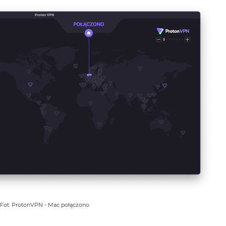
Fot. ProtonVPN - Mac połączono