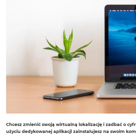
MacBook
Neo
Indygo
MacBook
Neo
Srebrny
Według
pojemności
dysku
MacBook
Neo
256GB
MacBook
Neo
512GB
MacBook
Chcesz zmienić swoją wirtualną lokalizację i zadbać o c
Air
użyciu dedykowanej aplikacji zainstalujesz na swoim ko
MacBook