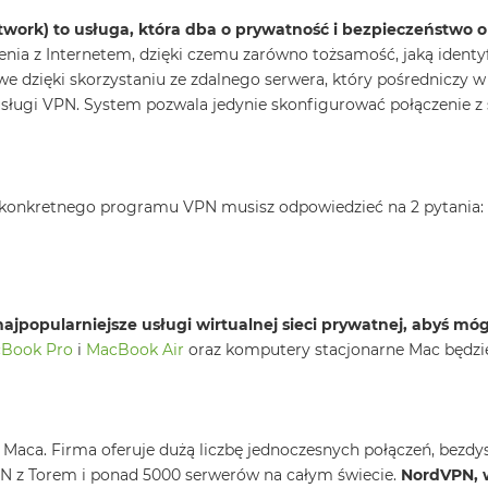
network) to usługa, która dba o prywatność i bezpieczeństwo o
ia z Internetem, dzięki czemu zarówno tożsamość, jaką identyfik
we dzięki skorzystaniu ze zdalnego serwera, który pośredniczy w
ługi VPN. System pozwala jedynie skonfigurować połączenie z 
c konkretnego programu VPN musisz odpowiedzieć na 2 pytania:
ajpopularniejsze usługi wirtualnej sieci prywatnej, abyś mó
Book Pro
i
MacBook Air
oraz komputery stacjonarne Mac będzie 
aca. Firma oferuje dużą liczbę jednoczesnych połączeń, bezdy
N z Torem i ponad 5000 serwerów na całym świecie.
NordVPN, 