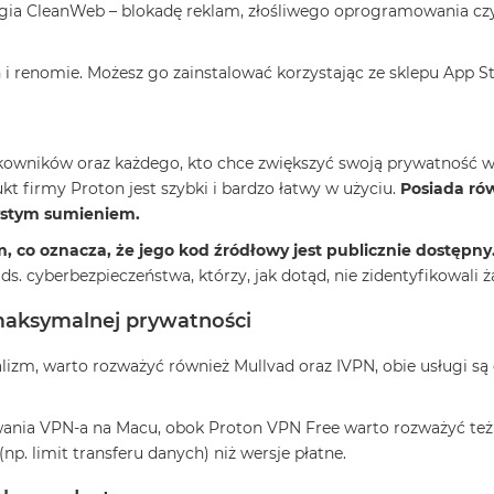
logia CleanWeb – blokadę reklam, złośliwego oprogramowania cz
 i renomie. Możesz go zainstalować korzystając ze sklepu App St
owników oraz każdego, kto chce zwiększyć swoją prywatność w 
t firmy Proton jest szybki i bardzo łatwy w użyciu.
Posiada ró
zystym sumieniem.
 co oznacza, że jego kod źródłowy jest publicznie dostępny
ds. cyberbezpieczeństwa, którzy, jak dotąd, nie zidentyfikowali
 maksymalnej prywatności
lizm, warto rozważyć również Mullvad oraz IVPN, obie usługi są
towania VPN-a na Macu, obok Proton VPN Free warto rozważyć też
p. limit transferu danych) niż wersje płatne.