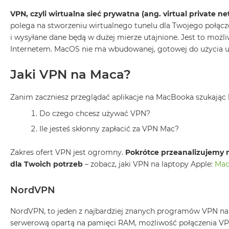
Według
koloru
VPN, czyli wirtualna sieć prywatna (ang. virtual private 
MacBook
polega na stworzeniu wirtualnego tunelu dla Twojego połączen
Air
i wysyłane dane będą w dużej mierze utajnione. Jest to możli
Błękitny
Internetem.
MacOS
nie ma wbudowanej, gotowej do użycia us
MacBook
Jaki VPN na Maca?
Air
Gwiezdna
Zanim zaczniesz przeglądać aplikacje na MacBooka szukają
szarość
Do czego chcesz używać VPN?
MacBook
Air
Ile jesteś skłonny zapłacić za VPN Mac?
Księżycowa
Poświata
Zakres ofert VPN jest ogromny.
Pokrótce przeanalizujemy n
MacBook
dla Twoich potrzeb
– zobacz, jaki VPN na laptopy Apple:
Mac
Air
Północ
NordVPN
MacBook
NordVPN, to jeden z najbardziej znanych programów VPN na M
Air
serwerową opartą na pamięci RAM, możliwość połączenia VP
Srebrny