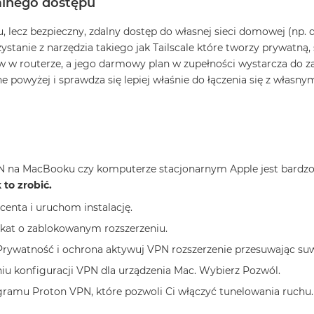
dalnego dostępu
, lecz bezpieczny, zdalny dostęp do własnej sieci domowej (np. 
tanie z narzędzia takiego jak Tailscale które tworzy prywatną,
w w routerze, a jego darmowy plan w zupełności wystarcza do
ne powyżej i sprawdza się lepiej właśnie do łączenia się z własny
PN na MacBooku czy komputerze stacjonarnym Apple jest bardzo
to zrobić.
centa i uruchom instalację.
ikat o zablokowanym rozszerzeniu.
rywatność i ochrona aktywuj VPN rozszerzenie przesuwając su
u konfiguracji VPN dla urządzenia Mac. Wybierz Pozwól.
ramu Proton VPN, które pozwoli Ci włączyć tunelowania ruchu.