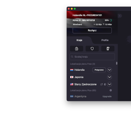
MacBook
Pro
Gwiezdna
szarość
MacBook
Pro
Srebrny
Według
pamięci
RAM
MacBook
Pro
8GB
RAM
MacBook
Pro
16GB
RAM