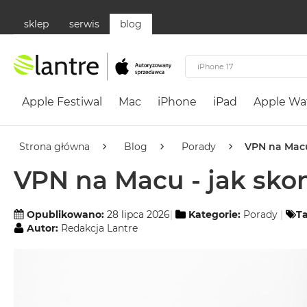
sklep
serwis
blog
Apple
Festiwal
Apple Festiwal
Mac
iPhone
iPad
Apple Wa
Mac
MacBook
Neo
Strona główna
Blog
Porady
VPN na Macu
Według
VPN na Macu - jak sko
koloru
MacBook
Neo
Opublikowano:
28 lipca 2026
Kategorie:
Porady
Ta
Autor:
Redakcja Lantre
Cytrusowożółty
MacBook
Neo
Subtelny
Róż