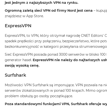
jest jednym z najszybszych VPN na rynku.
MacBook
Ogromną zaletą sieci VPN od firmy Nord jest cena
– kupują
Air
znajdziesz w App Store.
Złoty
Według
ExpressVPN
pamięci
RAM
ExpressVPN, to VPN, który otrzymał nagrodę CNET Editors' Ch
MacBook
spadek prędkości przy połączeniu, bezpieczeństwo, które po
Air
bezkonkurencyjność w kategorii przesyłania strumieniowego
8GB
Sieć ExpressVPN posiada ponad 3000 serwerów w blisko 100 kr
RAM
generator haseł.
ExpressVPN nie należy do najtańszych us
MacBook
swoją wysoką cenę.
Air
Surfshark
16GB
RAM
Możliwości VPN Surfshark są imponujące. VPN pozwala na nie
MacBook
serwerów zlokalizowanych w ponad 100 krajach. Mimo ogromnej
Air
problem obsłużą go osoby początkujące.
24GB
RAM
Poza standardowymi funkcjami VPN, Surfshark oferuje wy