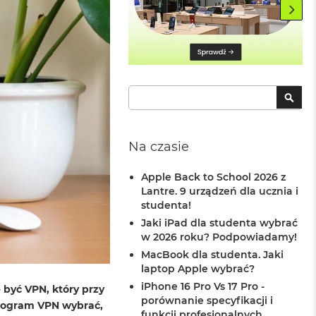
Szukaj
SZU
Na czasie
Apple Back to School 2026 z
Lantre. 9 urządzeń dla ucznia i
studenta!
Jaki iPad dla studenta wybrać
w 2026 roku? Podpowiadamy!
MacBook dla studenta. Jaki
laptop Apple wybrać?
iPhone 16 Pro Vs 17 Pro -
 być VPN, który przy
porównanie specyfikacji i
program VPN wybrać,
funkcji profesjonalnych