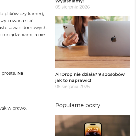
Wyjaśniamy!
05 sierpnia 2026
do plików czy kamer),
 szyfrowaną sieć
 zastosowań domowych.
mi urządzeniami, a nie
 prosta.
Na
AirDrop nie działa? 9 sposobów
jak to naprawić!
05 sierpnia 2026
Popularne posty
wak w prawo.