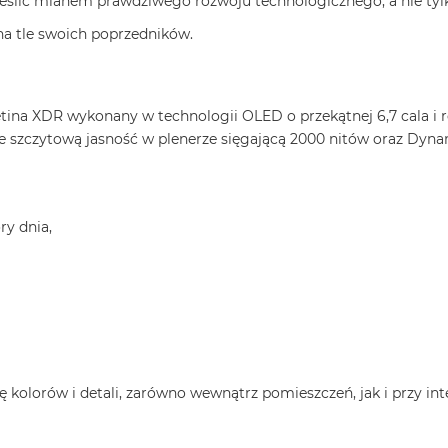
eślić mianem prawdziwego rozwoju technologicznego, a nie tylk
na tle swoich poprzedników.
etina XDR wykonany w technologii OLED o przekątnej 6,7 cala i r
uje szczytową jasność w plenerze sięgającą 2000 nitów oraz Dyn
y dnia,
 kolorów i detali, zarówno wewnątrz pomieszczeń, jak i przy i