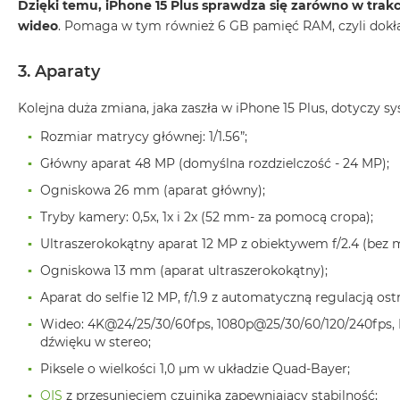
Dzięki temu, iPhone 15 Plus sprawdza się zarówno w trak
2TB
wideo
. Pomaga w tym również 6 GB pamięć RAM, czyli dokład
MacBook
Air
3. Aparaty
4TB
MacBook
Kolejna duża zmiana, jaka zaszła w iPhone 15 Plus, dotyczy 
Pro
Rozmiar matrycy głównej: 1/1.56”;
MacBook
Główny aparat 48 MP (domyślna rozdzielczość - 24 MP);
Pro
14
Ogniskowa 26 mm (aparat główny);
Tryby kamery: 0,5x, 1x i 2x (52 mm- za pomocą cropa);
MacBook
Pro
Ultraszerokokątny aparat 12 MP z obiektywem f/2.4 (bez 
16
Ogniskowa 13 mm (aparat ultraszerokokątny);
Według
Aparat do selfie 12 MP, f/1.9 z automatyczną regulacją ostr
koloru
Wideo: 4K@24/25/30/60fps, 1080p@25/30/60/120/240fps, 
MacBook
dźwięku w stereo;
Pro
Gwiezdna
Piksele o wielkości 1,0 µm w układzie Quad-Bayer;
Czerń
OIS
z przesunięciem czujnika zapewniający stabilność;