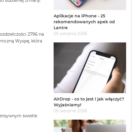
o subtelnej zmiany.
Aplikacje na iPhone - 25
rekomendowanych apek od
Lantre
05 sierpnia 2026
ozdzielczości 2796 na
amiczną Wyspę, która
AirDrop - co to jest i jak włączyć?
Wyjaśniamy!
05 sierpnia 2026
ntensywnym świetle