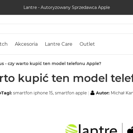
Lantre - Autoryzowany Sprzedawca Apple
tch
Akcesoria
Lantre Care
Outlet
us - czy warto kupić ten model telefonu Apple?
arto kupić ten model tel
Tagi:
smartfon iphone 15
,
smartfon apple
Autor:
Michał Ka