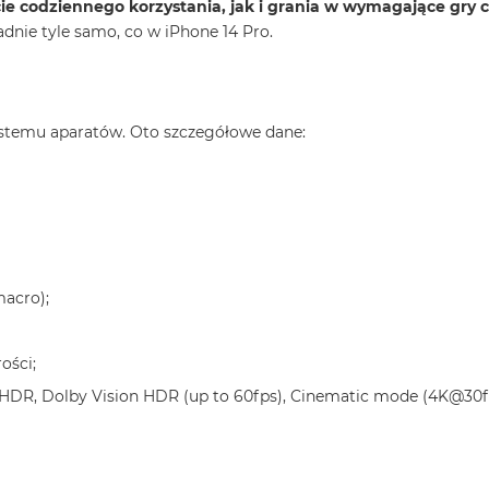
cie codziennego korzystania, jak i grania w wymagające gry 
nie tyle samo, co w iPhone 14 Pro.
systemu aparatów. Oto szczegółowe dane:
macro);
ości;
HDR, Dolby Vision HDR (up to 60fps), Cinematic mode (4K@30f