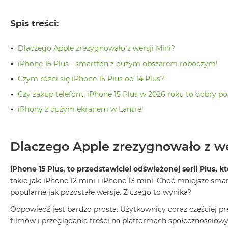
Air
M5
Spis treści:
MacBook
Air
Dlaczego Apple zrezygnowało z wersji Mini?
M4
iPhone 15 Plus - smartfon z dużym obszarem roboczym!
MacBook
Czym różni się iPhone 15 Plus od 14 Plus?
Air
Czy zakup telefonu iPhone 15 Plus w 2026 roku to dobry p
M3
iPhony z dużym ekranem w Lantre!
MacBook
Air
M2
Dlaczego Apple zrezygnowało z we
MacBook
Air
iPhone 15 Plus, to przedstawiciel odświeżonej serii Plus,
13
takie jak: iPhone 12 mini i iPhone 13 mini. Choć mniejsze sm
MacBook
popularne jak pozostałe wersje. Z czego to wynika?
Air
Odpowiedź jest bardzo prosta. Użytkownicy coraz częściej pr
15
filmów i przeglądania treści na platformach społecznościowy