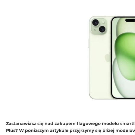
MacBook
Neo
Indygo
MacBook
Neo
Srebrny
Według
pojemności
dysku
MacBook
Neo
256GB
MacBook
Neo
512GB
MacBook
Zastanawiasz się nad zakupem flagowego modelu smartfon
Air
Plus? W poniższym artykule przyjrzymy się bliżej modelo
MacBook