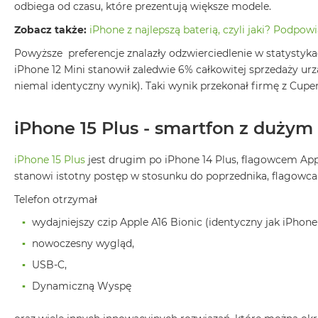
Według
odbiega od czasu, które prezentują większe modele.
koloru
Zobacz także:
iPhone z najlepszą baterią, czyli jaki? Podpo
MacBook
Air
Powyższe preferencje znalazły odzwierciedlenie w statystyk
Błękitny
iPhone 12 Mini stanowił zaledwie 6% całkowitej sprzedaży ur
niemal identyczny wynik). Taki wynik przekonał firmę z Cuper
MacBook
Air
Gwiezdna
iPhone 15 Plus - smartfon z duży
szarość
MacBook
iPhone 15 Plus
jest drugim po iPhone 14 Plus, flagowcem Appl
Air
stanowi istotny postęp w stosunku do poprzednika, flagowca z s
Księżycowa
Telefon otrzymał
Poświata
wydajniejszy czip Apple A16 Bionic (identyczny jak iPhone
MacBook
Air
nowoczesny wygląd,
Północ
USB-C,
MacBook
Dynamiczną Wyspę
Air
Srebrny