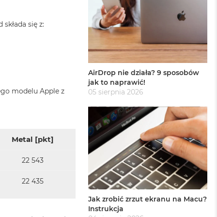
składa się z:
AirDrop nie działa? 9 sposobów
jak to naprawić!
ego modelu Apple z
05 sierpnia 2026
Metal [pkt]
22 543
22 435
Jak zrobić zrzut ekranu na Macu?
Instrukcja