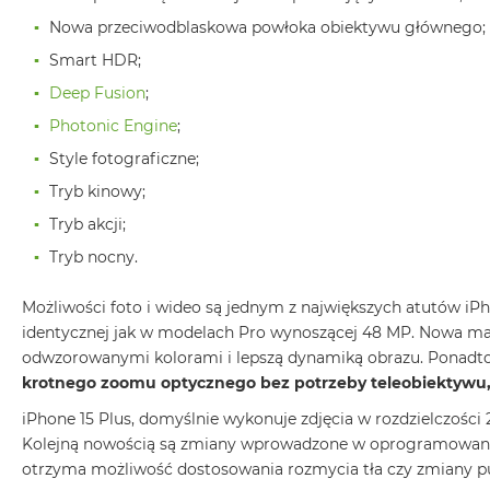
MacBook
Nowa przeciwodblaskowa powłoka obiektywu głównego;
Pro
Smart HDR;
Gwiezdna
szarość
Deep Fusion
;
Photonic Engine
;
MacBook
Pro
Style fotograficzne;
Srebrny
Tryb kinowy;
Według
Tryb akcji;
pamięci
Tryb nocny.
RAM
MacBook
Możliwości foto i wideo są jednym z największych atutów iP
Pro
identycznej jak w modelach Pro wynoszącej 48 MP. Nowa matryc
8GB
odwzorowanymi kolorami i lepszą dynamiką obrazu. Ponadto,
RAM
krotnego zoomu optycznego bez potrzeby teleobiektywu
MacBook
iPhone 15 Plus, domyślnie wykonuje zdjęcia w rozdzielczości
Pro
16GB
Kolejną nowością są zmiany wprowadzone w oprogramowaniu ap
RAM
otrzyma możliwość dostosowania rozmycia tła czy zmiany pu