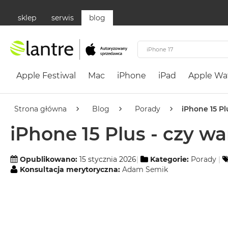
sklep
serwis
blog
Apple
Festiwal
Apple Festiwal
Mac
iPhone
iPad
Apple Wa
Mac
MacBook
Neo
Strona główna
Blog
Porady
iPhone 15 Pl
Według
iPhone 15 Plus - czy w
koloru
MacBook
Neo
Opublikowano:
15 stycznia 2026
Kategorie:
Porady
Konsultacja merytoryczna:
Adam Semik
Cytrusowożółty
MacBook
Neo
Subtelny
Róż