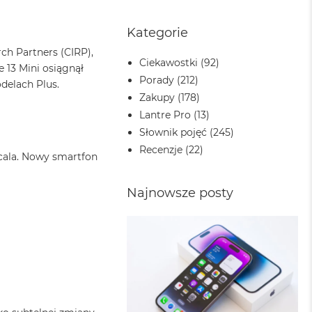
Kategorie
ch Partners (CIRP),
Ciekawostki
(92)
 13 Mini osiągnął
Porady
(212)
odelach Plus.
Zakupy
(178)
Lantre Pro
(13)
Słownik pojęć
(245)
Recenzje
(22)
 cala. Nowy smartfon
Najnowsze posty