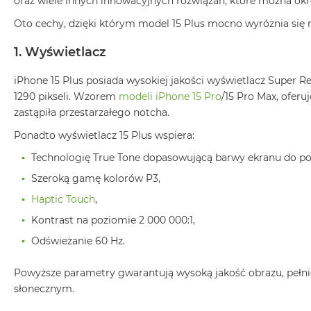
oraz wiele innych innowacyjnych rozwiązań, które można okr
MacBook
Oto cechy, dzięki którym model 15 Plus mocno wyróżnia się 
Air
Złoty
1. Wyświetlacz
Według
iPhone 15 Plus posiada wysokiej jakości wyświetlacz Super R
pamięci
1290 pikseli. Wzorem
modeli iPhone 15 Pro
/15 Pro Max, ofer
RAM
zastąpiła przestarzałego notcha.
MacBook
Air
Ponadto wyświetlacz 15 Plus wspiera:
8GB
Technologię True Tone dopasowującą barwy ekranu do por
RAM
Szeroką gamę kolorów P3,
MacBook
Haptic Touch
,
Air
16GB
Kontrast na poziomie 2 000 000:1,
RAM
Odświeżanie 60 Hz.
MacBook
Air
Powyższe parametry gwarantują wysoką jakość obrazu, pełnię
24GB
słonecznym.
RAM