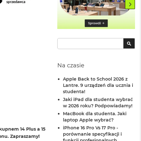
Szukaj
SZU
Na czasie
Apple Back to School 2026 z
Lantre. 9 urządzeń dla ucznia i
studenta!
Jaki iPad dla studenta wybrać
w 2026 roku? Podpowiadamy!
MacBook dla studenta. Jaki
laptop Apple wybrać?
iPhone 16 Pro Vs 17 Pro -
kupnem 14 Plus a 15
porównanie specyfikacji i
fonu. Zapraszamy!
funkcji profesjonalnych