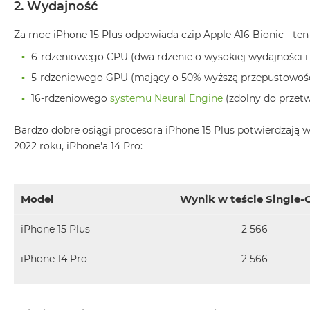
2. Wydajność
MacBook
Air
Za moc iPhone 15 Plus odpowiada czip Apple A16 Bionic - ten 
32GB
6-rdzeniowego CPU (dwa rdzenie o wysokiej wydajności i 
RAM
5-rdzeniowego GPU (mający o 50% wyższą przepustowość 
Według
pojemności
16-rdzeniowego
systemu Neural Engine
(zdolny do przetw
dysku
MacBook
Bardzo dobre osiągi procesora iPhone 15 Plus potwierdzają
Air
2022 roku, iPhone'a 14 Pro:
256GB
MacBook
Air
Model
Wynik w teście Single-
512GB
iPhone 15 Plus
2 566
MacBook
Air
iPhone 14 Pro
2 566
1TB
MacBook
Air