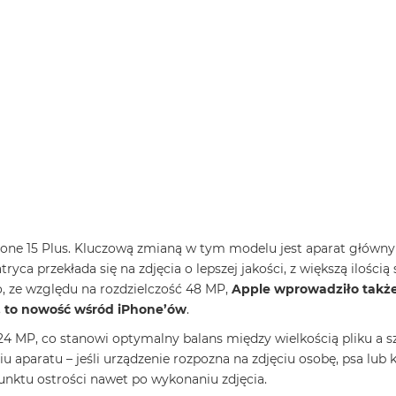
hone 15 Plus. Kluczową zmianą w tym modelu jest aparat główny 
a przekłada się na zdjęcia o lepszej jakości, z większą ilością
 ze względu na rozdzielczość 48 MP,
Apple wprowadziło także
, to nowość wśród iPhone’ów
.
 24 MP, co stanowi optymalny balans między wielkością pliku a s
aratu – jeśli urządzenie rozpozna na zdjęciu osobę, psa lub 
nktu ostrości nawet po wykonaniu zdjęcia.