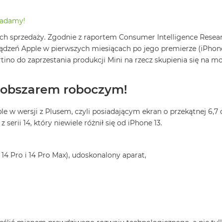
wiadamy!
ach sprzedaży. Zgodnie z raportem Consumer Intelligence Resear
ządzeń Apple w pierwszych miesiącach po jego premierze (iPhone
tino do zaprzestania produkcji Mini na rzecz skupienia się na m
m obszarem roboczym!
e w wersji z Plusem, czyli posiadającym ekran o przekątnej 6,7
erii 14, który niewiele różnił się od iPhone 13.
 14 Pro i 14 Pro Max), udoskonalony aparat,