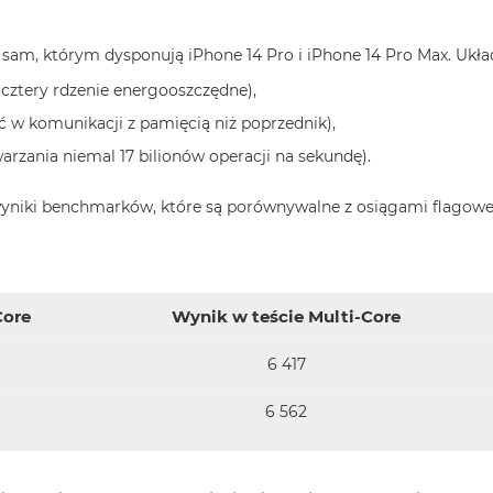
sam, którym dysponują iPhone 14 Pro i iPhone 14 Pro Max. Układ 
cztery rdzenie energooszczędne),
w komunikacji z pamięcią niż poprzednik),
arzania niemal 17 bilionów operacji na sekundę).
 wyniki benchmarków, które są porównywalne z osiągami flagow
Core
Wynik w teście Multi-Core
6 417
6 562