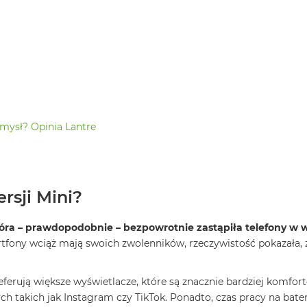
omysł? Opinia Lantre
rsji Mini?
 która – prawdopodobnie – bezpowrotnie zastąpiła telefony w 
artfony wciąż mają swoich zwolenników, rzeczywistość pokazała, ż
eferują większe wyświetlacze, które są znacznie bardziej komfo
ch takich jak Instagram czy TikTok. Ponadto, czas pracy na bate