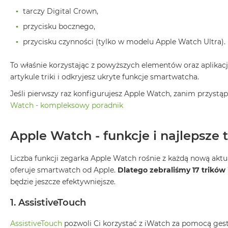
Według
koloru
tarczy Digital Crown,
MacBook
przycisku bocznego,
Air
przycisku czynności (tylko w modelu Apple Watch Ultra).
Błękitny
MacBook
To właśnie korzystając z powyższych elementów oraz aplika
Air
artykule triki i odkryjesz ukryte funkcje smartwatcha.
Gwiezdna
Jeśli pierwszy raz konfigurujesz Apple Watch, zanim przystą
szarość
Watch - kompleksowy poradnik
MacBook
Air
Apple Watch - funkcje i najlepsze t
Księżycowa
Poświata
Liczba funkcji zegarka Apple Watch rośnie z każdą nową aktu
MacBook
oferuje smartwatch od Apple.
Dlatego zebraliśmy 17 trików
Air
będzie jeszcze efektywniejsze.
Północ
1. AssistiveTouch
MacBook
Air
AssistiveTouch
pozwoli Ci korzystać z iWatch za pomocą ges
Srebrny