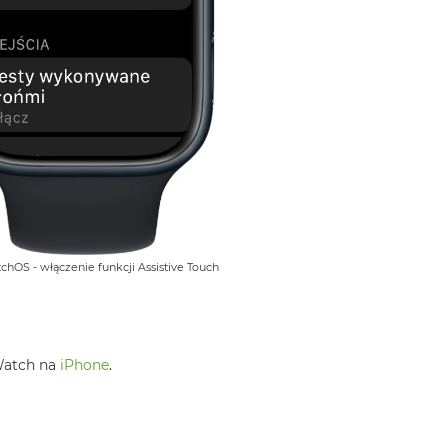
tchOS - włączenie funkcji Assistive Touch
 Watch na
iPhone
.