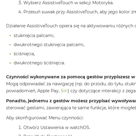
Wybierz AssistiveTouch w sekcji Motoryka.
2TB
Przesuń suwak przy AssistiveTouch, aby jego kolor zmi
MacBook
Air
Działanie AssistiveTouch opiera się na aktywowaniu różnyc
4TB
stuknięcia palcami,
MacBook
Pro
dwukrotnego stuknięcia palcami,
MacBook
ściśnięcia,
Pro
dwukrotnego ściśnięcia.
14
MacBook
Czynności wykonywane za pomocą gestów przypiszesz w us
Pro
Mogą odpowiadać za nawigację (np. do przodu, do tyłu, stukn
16
powiadomień, Apple Pay,
Siri
) czy dotyczące interakcji z zeg
Według
Ponadto, jednemu z gestów możesz przypisać wywoływan
koloru
sterować gestami, zawierająca te same funkcje, które mogłe
MacBook
Aby skonfigurować Menu czynności:
Pro
Gwiezdna
Otwórz Ustawienia w watchOS.
Czerń