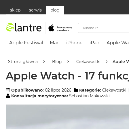
sklep
serwis
blog
Apple
Festiwal
Apple Festiwal
Mac
iPhone
iPad
Apple Wa
Mac
MacBook
Neo
Strona główna
Blog
Ciekawostki
Apple W
Według
Apple Watch - 17 funkcj
koloru
MacBook
Neo
Opublikowano:
02 lipca 2026
Kategorie:
Ciekawostki
Konsultacja merytoryczna:
Sebastian Makowski
Cytrusowożółty
MacBook
Neo
Subtelny
Róż