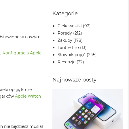
Kategorie
Ciekawostki
(92)
Porady
(212)
edstawione w naszym
Zakupy
(178)
Lantre Pro
(13)
k:
Konfiguracja Apple
Słownik pojęć
(245)
Recenzje
(22)
Najnowsze posty
ele opcji, które
zegarków
Apple Watch
h nie będziesz musiał