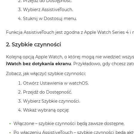
Przejdź do Dostępność.
MacBook
Wybierz AssistiveTouch.
Pro
Stuknij w Dostosuj menu.
Gwiezdna
szarość
Funkcja AssistiveTouch jest zgodna z Apple Watch Series 4 
MacBook
Pro
2. Szybkie czynności
Srebrny
Kolejną opcją Apple Watch, o której mogą nie wiedzieć wszys
Według
iWatch bez dotykania ekranu
. Przykładowo, gdy chcesz za
pamięci
RAM
Zobacz, jak włączyć szybkie czynności:
MacBook
Otwórz Ustawienia w watchOS.
Pro
8GB
Przejdź do Dostępność.
RAM
Wybierz Szybkie czynności.
MacBook
Wskaż wybraną opcję:
Pro
16GB
Włączone – szybkie czynności będą zawsze dostępne,
RAM
Po włączeniu AssistiveTouch – szybkie czynności będą ak