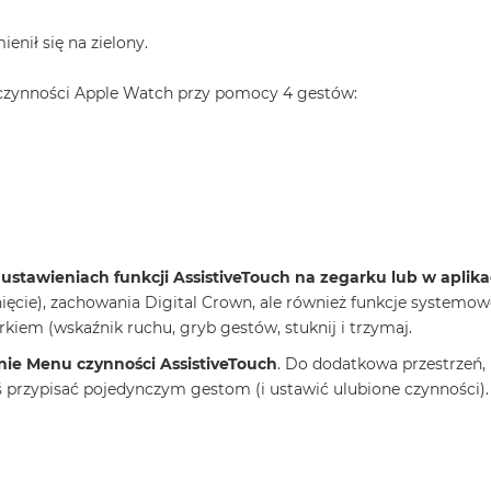
enił się na zielony.
h czynności Apple Watch przy pomocy 4 gestów:
tawieniach funkcji AssistiveTouch na zegarku lub w aplika
ięcie), zachowania Digital Crown, ale również funkcje systemo
arkiem (wskaźnik ruchu, gryb gestów, stuknij i trzymaj.
ie Menu czynności AssistiveTouch
. Do dodatkowa przestrzeń,
ś przypisać pojedynczym gestom (i ustawić ulubione czynności).