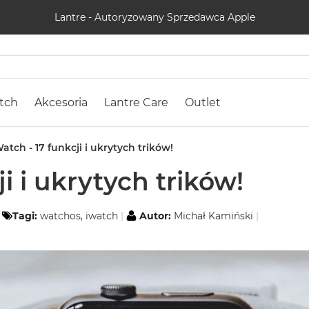
Lantre - Autoryzowany Sprzedawca Apple
tch
Akcesoria
Lantre Care
Outlet
atch - 17 funkcji i ukrytych trików!
i i ukrytych trików!
Tagi:
watchos
,
iwatch
Autor:
Michał Kamiński