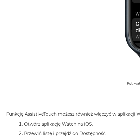
MacBook
Air
32GB
RAM
Według
pojemności
dysku
MacBook
Air
256GB
MacBook
Fot. wa
Air
512GB
MacBook
Air
Funkcję AssistiveTouch możesz również włączyć w aplikacji
1TB
Otwórz aplikację Watch na iOS.
MacBook
Przewiń listę i przejdź do Dostępność.
Air