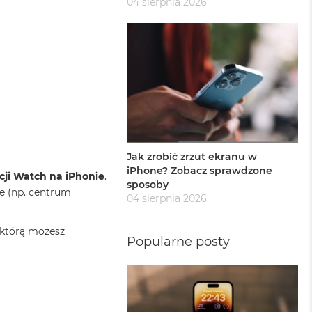
04 sierpnia 2026
Jak zrobić zrzut ekranu w
iPhone? Zobacz sprawdzone
cji Watch na iPhonie
.
sposoby
we (np. centrum
04 sierpnia 2026
 którą możesz
Popularne posty