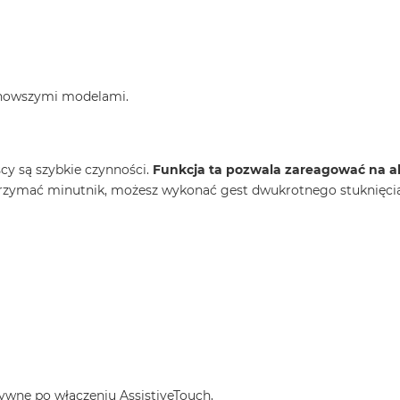
i nowszymi modelami.
cy są szybkie czynności.
Funkcja ta pozwala zareagować na al
trzymać minutnik, możesz wykonać gest dwukrotnego stuknięci
tywne po włączeniu AssistiveTouch,