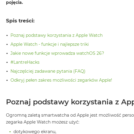
pojęcia.
Air
M5
MacBook
Spis treści:
Air
M4
Poznaj podstawy korzystania z Apple Watch
MacBook
Apple Watch - funkcje i najlepsze triki
Air
Jakie nowe funkcje wprowadza watchOS 26?
M3
#LantreHacks
MacBook
Najczęściej zadawane pytania (FAQ)
Air
M2
Odkryj pełen zakres możliwości zegarków Apple!
MacBook
Air
Poznaj podstawy korzystania z Ap
13
MacBook
Ogromną zaletą smartwatcha od Apple jest możliwość personali
Air
zegarka Apple Watch możesz użyć:
15
dotykowego ekranu,