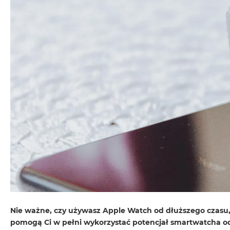
MacBook
Neo
Indygo
MacBook
Neo
Srebrny
Według
pojemności
dysku
MacBook
Neo
256GB
MacBook
Neo
512GB
MacBook
Nie ważne, czy używasz Apple Watch od dłuższego czasu
Air
pomogą Ci w pełni wykorzystać potencjał smartwatcha od 
MacBook