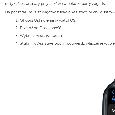
dotykać ekranu czy przycisków na boku koperty zegarka.
MacBook
Air
Na początku musisz włączyć funkcję AssistiveTouch w ustaw
Złoty
Otwórz Ustawienia w watchOS.
Według
Przejdź do Dostępność.
pamięci
Wybierz AssistiveTouch.
RAM
Stuknij w AssistiveTouch i potwierdź włączenie wybi
MacBook
Air
8GB
RAM
MacBook
Air
16GB
RAM
MacBook
Air
24GB
RAM