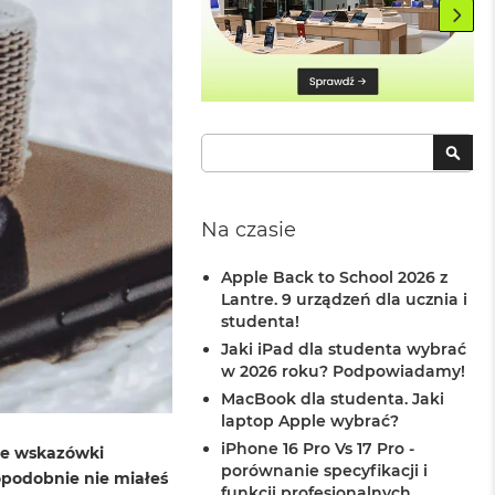
Szukaj
SZU
Na czasie
Apple Back to School 2026 z
Lantre. 9 urządzeń dla ucznia i
studenta!
Jaki iPad dla studenta wybrać
w 2026 roku? Podpowiadamy!
MacBook dla studenta. Jaki
laptop Apple wybrać?
iPhone 16 Pro Vs 17 Pro -
ze wskazówki
porównanie specyfikacji i
opodobnie nie miałeś
funkcji profesjonalnych